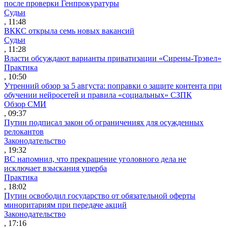
после проверки Генпрокуратуры
Судьи
, 11:48
ВККС открыла семь новых вакансий
Судьи
, 11:28
Власти обсуждают варианты приватизации «Сирены-Трэвел»
Практика
, 10:50
Утренний обзор за 5 августа: поправки о защите контента при
обучении нейросетей и правила «социальных» СЗПК
Обзор СМИ
, 09:37
Путин подписал закон об ограничениях для осужденных
релокантов
Законодательство
, 19:32
ВС напомнил, что прекращение уголовного дела не
исключает взыскания ущерба
Практика
, 18:02
Путин освободил государство от обязательной оферты
миноритариям при передаче акций
Законодательство
, 17:16