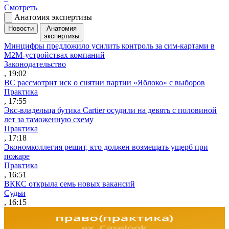
Смотреть
Анатомия экспертизы
Новости
Анатомия
экспертизы
Минцифры предложило усилить контроль за сим-картами в
M2M-устройствах компаний
Законодательство
, 19:02
ВС рассмотрит иск о снятии партии «Яблоко» с выборов
Практика
, 17:55
Экс-владельца бутика Cartier осудили на девять с половиной
лет за таможенную схему
Практика
, 17:18
Экономколлегия решит, кто должен возмещать ущерб при
пожаре
Практика
, 16:51
ВККС открыла семь новых вакансий
Судьи
, 16:15