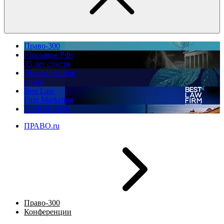
Право-300
Юррынок РФ:
35 лет спустя
Экологическое
право
Best Law
Firm Marketing
ПМЮФ 2026
ПРАВО.ru
Право-300
Конференции