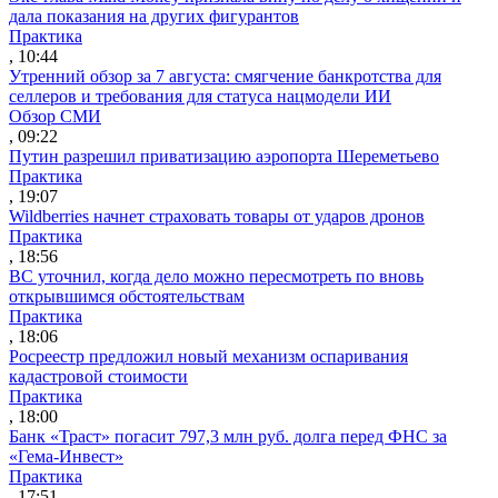
дала показания на других фигурантов
Практика
, 10:44
Утренний обзор за 7 августа: смягчение банкротства для
селлеров и требования для статуса нацмодели ИИ
Обзор СМИ
, 09:22
Путин разрешил приватизацию аэропорта Шереметьево
Практика
, 19:07
Wildberries начнет страховать товары от ударов дронов
Практика
, 18:56
ВС уточнил, когда дело можно пересмотреть по вновь
открывшимся обстоятельствам
Практика
, 18:06
Росреестр предложил новый механизм оспаривания
кадастровой стоимости
Практика
, 18:00
Банк «Траст» погасит 797,3 млн руб. долга перед ФНС за
«Гема-Инвест»
Практика
, 17:51