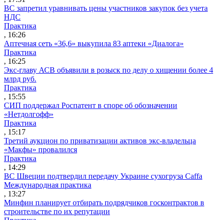
ВС запретил уравнивать цены участников закупок без учета
НДС
Практика
, 16:26
Аптечная сеть «36,6» выкупила 83 аптеки «Диалога»
Практика
, 16:25
Экс-главу АСВ объявили в розыск по делу о хищении более 4
млрд руб.
Практика
, 15:55
СИП поддержал Роспатент в споре об обозначении
«Нетдолгофф»
Практика
, 15:17
Третий аукцион по приватизации активов экс-владельца
«Макфы» провалился
Практика
, 14:29
ВС Швеции подтвердил передачу Украине сухогруза Caffa
Международная практика
, 13:27
Минфин планирует отбирать подрядчиков госконтрактов в
строительстве по их репутации