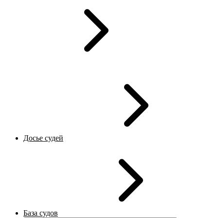
Досье судей
База судов