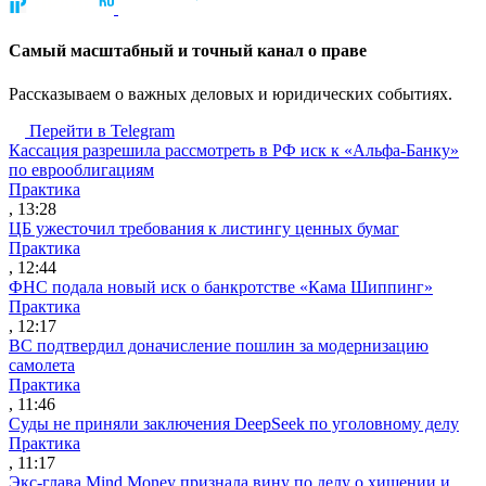
Cамый масштабный и точный канал о праве
Рассказываем о важных деловых и юридических событиях.
Перейти в Telegram
Кассация разрешила рассмотреть в РФ иск к «Альфа-Банку»
по еврооблигациям
Практика
, 13:28
ЦБ ужесточил требования к листингу ценных бумаг
Практика
, 12:44
ФНС подала новый иск о банкротстве «Кама Шиппинг»
Практика
, 12:17
ВС подтвердил доначисление пошлин за модернизацию
самолета
Практика
, 11:46
Суды не приняли заключения DeepSeek по уголовному делу
Практика
, 11:17
Экс-глава Mind Money признала вину по делу о хищении и