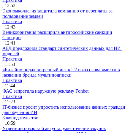
Практика
, 12:52
Экономколлегия защитила компанию от переплаты за
пользование землей
Практика
, 12:43
Великобритания расширила антироссийские санкции
Санкции
, 12:41
АБД предложила стандарт синтетических данных для ИИ-
моделей
Практика
, 11:53
«Билайн» подал встречный иск к Т2 из-за слова «микс» в
названии бренда мультиподписки
Практика
, 11:44
ФАС запретила наружную рекламу Fonbet
Практика
, 11:23
IT-бизнес просит упростить использование данных граждан
для обучения ИИ
Законодательство
, 10:59
Утренний обзор за 6 августа: ужесточение закупок