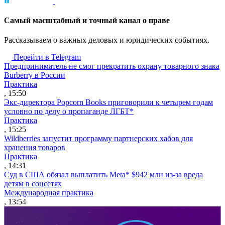
Cамый масштабный и точный канал о праве
Рассказываем о важных деловых и юридических событиях.
Перейти в Telegram
Предприниматель не смог прекратить охрану товарного знака
Burberry в России
Практика
, 15:50
Экс-директора Popcorn Books приговорили к четырем годам
условно по делу о пропаганде ЛГБТ*
Практика
, 15:25
Wildberries запустит программу партнерских хабов для
хранения товаров
Практика
, 14:31
Суд в США обязал выплатить Meta* $942 млн из-за вреда
детям в соцсетях
Международная практика
, 13:54