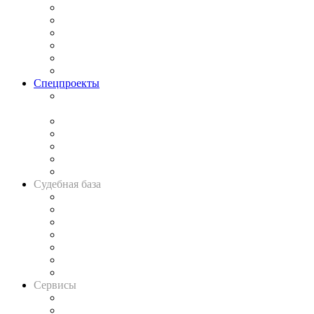
Законодательство
Процесс
Исследования
Рынок юридических услуг
Юридическое сообщество
Важнейшие правовые темы в прессе
Спецпроекты
Подкаст «В здравом уме
и твёрдой памяти»
Legal Design
Банкротная панорама
Советы для литигаторов
Сговоры на торгах
Авто
Судебная база
Картотека арбитражных дел
Решения арбитражных судов
Календарь рассмотрения арбитражных дел
Досье судей
Информация о судах
RSS лента новостей
Вакансии для юристов
Сервисы
Справочно-правовая система
Casebook: мониторинг дел