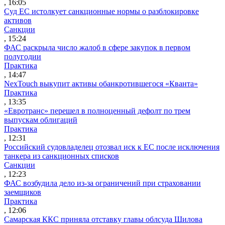
, 16:05
Суд ЕС истолкует санкционные нормы о разблокировке
активов
Санкции
, 15:24
ФАС раскрыла число жалоб в сфере закупок в первом
полугодии
Практика
, 14:47
NexTouch выкупит активы обанкротившегося «Кванта»
Практика
, 13:35
«Евротранс» перешел в полноценный дефолт по трем
выпускам облигаций
Практика
, 12:31
Российский судовладелец отозвал иск к ЕС после исключения
танкера из санкционных списков
Санкции
, 12:23
ФАС возбудила дело из-за ограничений при страховании
заемщиков
Практика
, 12:06
Самарская ККС приняла отставку главы облсуда Шилова