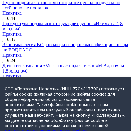
Путин подписал закон о мониторинге цен на продукты по
всей цепочке поставок
Практика
, 16:44
Прокуратура подала иск к структуре группы «Илим» на 1,8
млрд руб.
Практика
, 16:35
Экономколлегия ВС рассмотрит спор о классификации товара
по ВЭД ЕАЭС
Практика
, 16:24
Дочерняя компания «Мегафона» подала иск к «М.Видео» на
1,8 млрд руб.
Практика
, 15:50
СИП проверит отмену патента на систему управления
ООО «Правовые Новости» (ИНН 7704317790) использует
устройствами после возражений «Яндекса»
файлы cookie (включая сторонние файлы cookie) для
Практика
сбора информации об использовании сайта
, 15:17
посетителями. Такие файлы cookie помогают нам
Суды 10 стран рассматривают иски российской «дочки»
предоставлять вам наилучший онлайн-опыт, постоянно
Google о возврате дивидендов
улучшать наш веб-сайт. Нажав на кнопку «Подтвердить»,
Международная практика
вы даете согласие на обработку файлов cookie в
, 14:09
соответствии с условиями, изложенными в нашей
Политике использования cookie-файлов
.