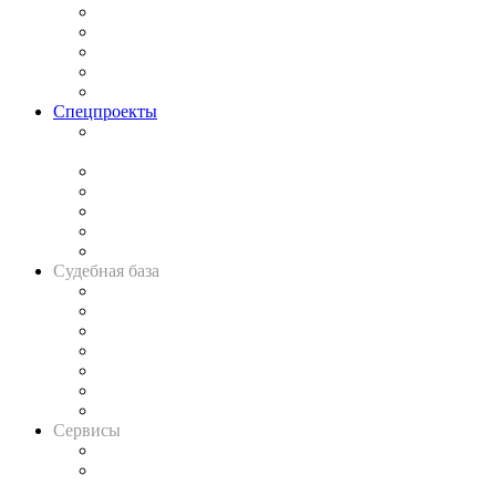
Процесс
Исследования
Рынок юридических услуг
Юридическое сообщество
Важнейшие правовые темы в прессе
Спецпроекты
Подкаст «В здравом уме
и твёрдой памяти»
Legal Design
Банкротная панорама
Советы для литигаторов
Сговоры на торгах
Авто
Судебная база
Картотека арбитражных дел
Решения арбитражных судов
Календарь рассмотрения арбитражных дел
Досье судей
Информация о судах
RSS лента новостей
Вакансии для юристов
Сервисы
Справочно-правовая система
Casebook: мониторинг дел
и компаний