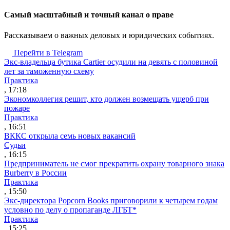
Cамый масштабный и точный канал о праве
Рассказываем о важных деловых и юридических событиях.
Перейти в Telegram
Экс-владельца бутика Cartier осудили на девять с половиной
лет за таможенную схему
Практика
, 17:18
Экономколлегия решит, кто должен возмещать ущерб при
пожаре
Практика
, 16:51
ВККС открыла семь новых вакансий
Судьи
, 16:15
Предприниматель не смог прекратить охрану товарного знака
Burberry в России
Практика
, 15:50
Экс-директора Popcorn Books приговорили к четырем годам
условно по делу о пропаганде ЛГБТ*
Практика
, 15:25