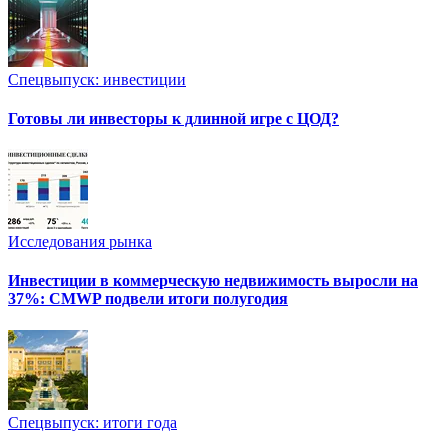
Спецвыпуск: инвестиции
Готовы ли инвесторы к длинной игре с ЦОД?
Исследования рынка
Инвестиции в коммерческую недвижимость выросли на
37%: CMWP подвели итоги полугодия
Спецвыпуск: итоги года