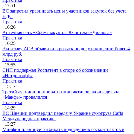
Практика
, 17:51
ВС запретил уравнивать цены участников закупок без учета
НДС
Практика
, 16:26
Аптечная сеть «36,6» выкупила 83 аптеки «Диалога»
Практика
, 16:25
Экс-главу АСВ объявили в розыск по делу о хищении более 4
млрд руб.
Практика
, 15:55
СИП поддержал Роспатент в споре об обозначении
«Нетдолгофф»
Практика
, 15:17
Третий аукцион по приватизации активов экс-владельца
«Макфы» провалился
Практика
, 14:29
ВС Швеции подтвердил передачу Украине сухогруза Caffa
Международная практика
, 13:27
Минфин планирует отбирать подрядчиков госконтрактов в