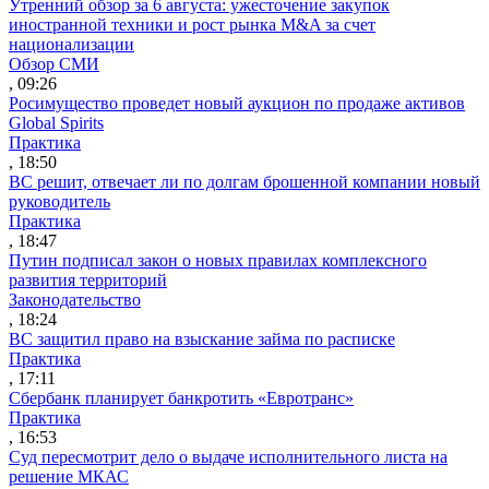
Утренний обзор за 6 августа: ужесточение закупок
иностранной техники и рост рынка M&A за счет
национализации
Обзор СМИ
, 09:26
Росимущество проведет новый аукцион по продаже активов
Global Spirits
Практика
, 18:50
ВС решит, отвечает ли по долгам брошенной компании новый
руководитель
Практика
, 18:47
Путин подписал закон о новых правилах комплексного
развития территорий
Законодательство
, 18:24
ВС защитил право на взыскание займа по расписке
Практика
, 17:11
Сбербанк планирует банкротить «Евротранс»
Практика
, 16:53
Суд пересмотрит дело о выдаче исполнительного листа на
решение МКАС