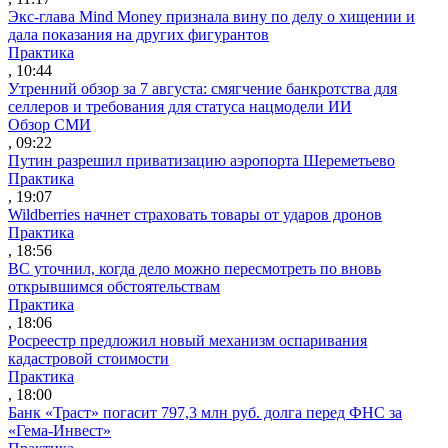
Экс-глава Mind Money признала вину по делу о хищении и
дала показания на других фигурантов
Практика
, 10:44
Утренний обзор за 7 августа: смягчение банкротства для
селлеров и требования для статуса нацмодели ИИ
Обзор СМИ
, 09:22
Путин разрешил приватизацию аэропорта Шереметьево
Практика
, 19:07
Wildberries начнет страховать товары от ударов дронов
Практика
, 18:56
ВС уточнил, когда дело можно пересмотреть по вновь
открывшимся обстоятельствам
Практика
, 18:06
Росреестр предложил новый механизм оспаривания
кадастровой стоимости
Практика
, 18:00
Банк «Траст» погасит 797,3 млн руб. долга перед ФНС за
«Гема-Инвест»