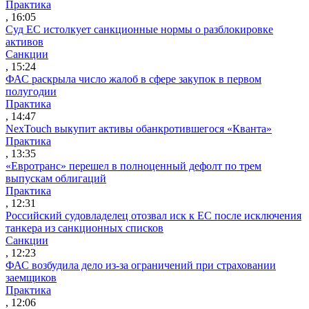
Практика
, 16:05
Суд ЕС истолкует санкционные нормы о разблокировке
активов
Санкции
, 15:24
ФАС раскрыла число жалоб в сфере закупок в первом
полугодии
Практика
, 14:47
NexTouch выкупит активы обанкротившегося «Кванта»
Практика
, 13:35
«Евротранс» перешел в полноценный дефолт по трем
выпускам облигаций
Практика
, 12:31
Российский судовладелец отозвал иск к ЕС после исключения
танкера из санкционных списков
Санкции
, 12:23
ФАС возбудила дело из-за ограничений при страховании
заемщиков
Практика
, 12:06