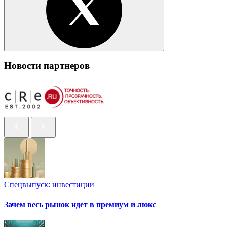
Новости партнеров
Спецвыпуск: инвестиции
Зачем весь рынок идет в премиум и люкс