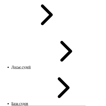
Досье судей
База судов