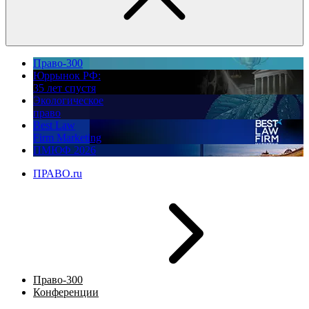
Право-300
Юррынок РФ:
35 лет спустя
Экологическое
право
Best Law
Firm Marketing
ПМЮФ 2026
ПРАВО.ru
Право-300
Конференции