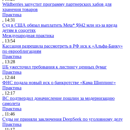
Wildberries запустит программу партнерских хабов для
хранения товаров
Практика
, 14:31
Суд в США обязал выплатить Meta* $942 млн из-за вреда
детям в соцсетях
Международная практика
, 13:54
Кассация разрешила рассмотреть в РФ иск к «Альфа-Банку»
по еврооблигациям
Практика
, 13:28
ЦБ ужесточил требования к листингу ценных бумаг
Практика
, 12:44
ФНС подала новый иск о банкротстве «Кама Шиппинг»
Практика
, 12:17
ВС подтвердил доначисление пошлин за модернизацию
самолета
Практика
, 11:46
Суды не приняли заключения DeepSeek по уголовному делу
Практика
, 11:17