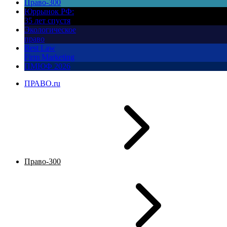
Право-300
Юррынок РФ:
35 лет спустя
Экологическое
право
Best Law
Firm Marketing
ПМЮФ 2026
ПРАВО.ru
Право-300