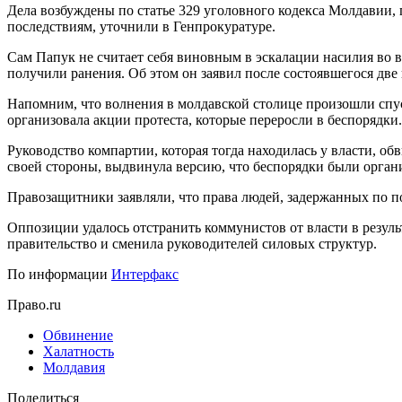
Дела возбуждены по статье 329 уголовного кодекса Молдавии,
последствиям, уточнили в Генпрокуратуре.
Сам Папук не считает себя виновным в эскалации насилия во в
получили ранения. Об этом он заявил после состоявшегося две 
Напомним, что волнения в молдавской столице произошли спус
организовала акции протеста, которые переросли в беспорядки
Руководство компартии, которая тогда находилась у власти, о
своей стороны, выдвинула версию, что беспорядки были орга
Правозащитники заявляли, что права людей, задержанных по по
Оппозиции удалось отстранить коммунистов от власти в резуль
правительство и сменила руководителей силовых структур.
По информации
Интерфакс
Право.ru
Обвинение
Халатность
Молдавия
Поделиться