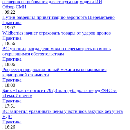
селлеров и требования для статуса нацмодели ИИ
Обзор СМИ
, 09:22
Путин разрешил приватизацию аэропорта Шереметьево
Практика
, 19:07
Wildberries начнет страховать товары от ударов дронов
Практика
, 18:56
ВС уточнил, когда дело можно пересмотреть по вновь
открывшимся обстоятельствам
Практика
, 18:06
Росреестр предложил новый механизм оспаривания
кадастровой стоимости
Практика
, 18:00
Банк «Траст» погасит 797,3 млн руб. долга перед ФНС за
«Гема-Инвест»
Практика
, 17:51
ВС запретил уравнивать цены участников закупок без учета
НДС
Практика
, 16:26