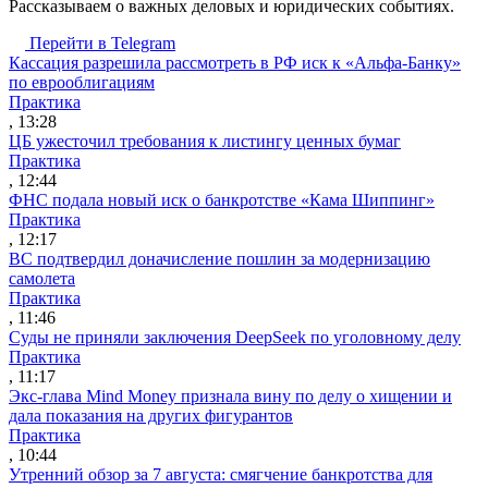
Рассказываем о важных деловых и юридических событиях.
Перейти в Telegram
Кассация разрешила рассмотреть в РФ иск к «Альфа-Банку»
по еврооблигациям
Практика
, 13:28
ЦБ ужесточил требования к листингу ценных бумаг
Практика
, 12:44
ФНС подала новый иск о банкротстве «Кама Шиппинг»
Практика
, 12:17
ВС подтвердил доначисление пошлин за модернизацию
самолета
Практика
, 11:46
Суды не приняли заключения DeepSeek по уголовному делу
Практика
, 11:17
Экс-глава Mind Money признала вину по делу о хищении и
дала показания на других фигурантов
Практика
, 10:44
Утренний обзор за 7 августа: смягчение банкротства для