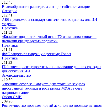
, 12:43
Великобритания расширила антироссийские санкции
Санкции
, 12:41
АБД предложила стандарт синтетических данных для ИИ-
моделей
Практика
, 11:53
«Билайн» подал встречный иск к Т2 из-за слова «микс» в
названии бренда мультиподписки
Практика
, 11:44
ФАС запретила наружную рекламу Fonbet
Практика
, 11:23
IT-бизнес просит упростить использование данных граждан
для обучения ИИ
Законодательство
, 10:59
Утренний обзор за 6 августа: ужесточение закупок
иностранной техники и рост рынка M&A за счет
национализации
Обзор СМИ
, 09:26
Росимущество проведет новый аукцион по продаже активов