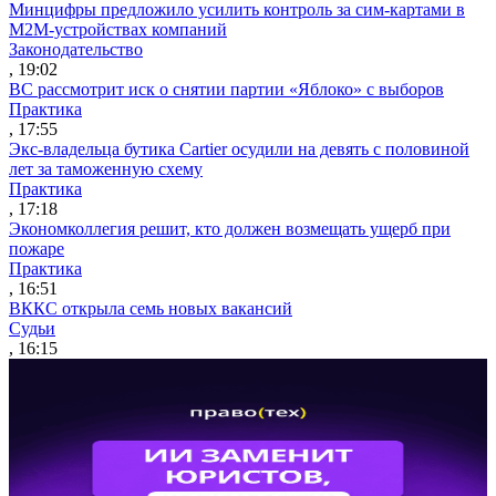
Минцифры предложило усилить контроль за сим-картами в
M2M-устройствах компаний
Законодательство
, 19:02
ВС рассмотрит иск о снятии партии «Яблоко» с выборов
Практика
, 17:55
Экс-владельца бутика Cartier осудили на девять с половиной
лет за таможенную схему
Практика
, 17:18
Экономколлегия решит, кто должен возмещать ущерб при
пожаре
Практика
, 16:51
ВККС открыла семь новых вакансий
Судьи
, 16:15