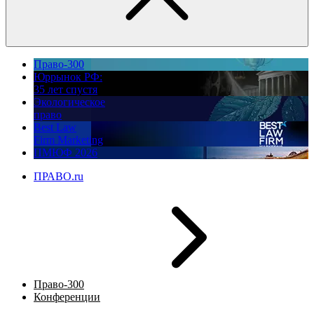
Право-300
Юррынок РФ:
35 лет спустя
Экологическое
право
Best Law
Firm Marketing
ПМЮФ 2026
ПРАВО.ru
Право-300
Конференции