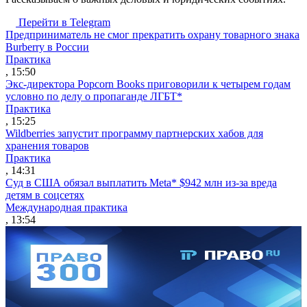
Перейти в Telegram
Предприниматель не смог прекратить охрану товарного знака
Burberry в России
Практика
, 15:50
Экс-директора Popcorn Books приговорили к четырем годам
условно по делу о пропаганде ЛГБТ*
Практика
, 15:25
Wildberries запустит программу партнерских хабов для
хранения товаров
Практика
, 14:31
Суд в США обязал выплатить Meta* $942 млн из-за вреда
детям в соцсетях
Международная практика
, 13:54