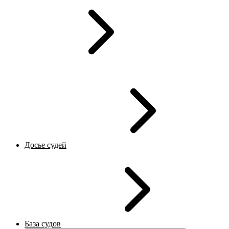
Досье судей
База судов