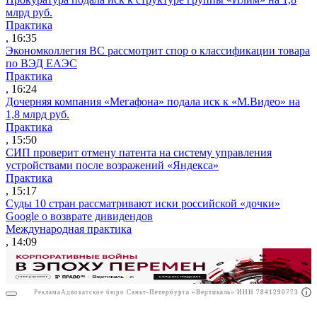
млрд руб.
Практика
, 16:35
Экономколлегия ВС рассмотрит спор о классификации товара
по ВЭД ЕАЭС
Практика
, 16:24
Дочерняя компания «Мегафона» подала иск к «М.Видео» на
1,8 млрд руб.
Практика
, 15:50
СИП проверит отмену патента на систему управления
устройствами после возражений «Яндекса»
Практика
, 15:17
Суды 10 стран рассматривают иски российской «дочки»
Google о возврате дивидендов
Международная практика
, 14:09
Реклама
Адвокатское бюро Санкт-Петербурга «Вертикаль» ИНН 7841290773
Реклама
АО"ПРАВО.РУ" ИНН: 7708095468