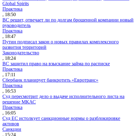
Global Spirits
Практика
, 18:50
ВС решит, отвечает ли по долгам брошенной компании новый
руководитель
Практика
, 18:47
Путин подписал закон о новых правилах комплексного
развития территорий
Законодательство
, 18:24
ВС защитил право на взыскание займа по расписке
Практика
, 17:11
Сбербанк планирует банкротить «Евротранс»
Практика
, 16:53
Суд пересмотрит дело о выдаче исполнительного листа на
решение МКАС
Практика
, 16:05
Суд ЕС истолкует санкционные нормы о разблокировке
активов
Санкции
, 15:24