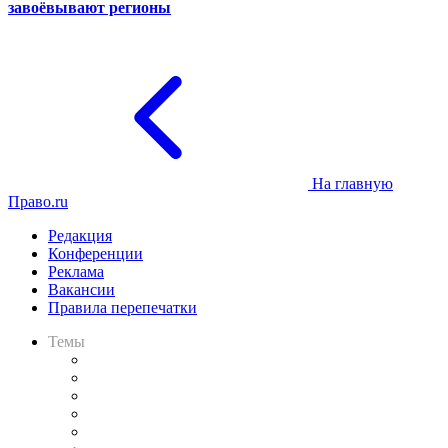
завоёвывают регионы
На главную
Право.ru
Редакция
Конференции
Реклама
Вакансии
Правила перепечатки
Темы
Практика
Законодательство
Процесс
Исследования
Рынок юридических услуг