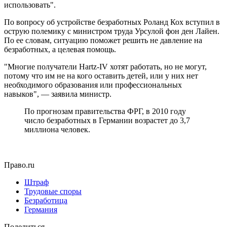
использовать".
По вопросу об устройстве безработных Роланд Кох вступил в
острую полемику с министром труда Урсулой фон ден Лайен.
По ее словам, ситуацию поможет решить не давление на
безработных, а целевая помощь.
"Многие получатели Hartz-IV хотят работать, но не могут,
потому что им не на кого оставить детей, или у них нет
необходимого образования или профессиональных
навыков", — заявила министр.
По прогнозам правительства ФРГ, в 2010 году
число безработных в Германии возрастет до 3,7
миллиона человек.
Право.ru
Штраф
Трудовые споры
Безработица
Германия
Поделиться