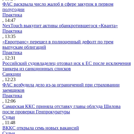
ФАС раскрыла число жалоб в сфере закупок в первом
полугодии
Практика
, 14:47
NexTouch выкупит активы обанкротившегося «Кванта»
Практика
, 13:35
«Евротранс» перешел в полноценный дефолт по трем
выпускам облигаций
Практика
, 12:31
Российский судовладелец отозвал иск к ЕС после исключения
танкера из санкционных списков
Санкции
, 12:23
ФАС возбудила дело из-за ограничений при страховании
заемщиков
Практика
, 12:06
Самарская ККС приняла отставку главы облсуда Шилова
после проверки Генпрокуратуры
Судьи
, 11:48
ВККС открыла семь новых вакансий
Судьи