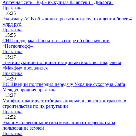
Аптечная сеть «36,6» выкупила 83 аптеки «Диалога»
Практика
, 16:25
Экс-главу АСВ объявили в розыск по делу о хищении более 4
млрд руб.
Практика
, 15:55
СИП поддержал Роспатент в споре об обозначении
«Нетдолгофф»
Практика
, 15:17
Третий аукцион по приватизации активов экс-владельца
«Макфы» провалился
Практика
, 14:29
ВС Швеции подтвердил передачу Украине сухогруза Caffa
Международная практика
, 13:27
Минфин планирует отбирать подрядчиков госконтрактов в
строительстве по их репутации
Практика
, 12:52
Экономколлегия защитила компанию от переплаты за
пользование землей
Практика