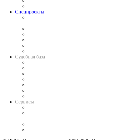
Юридическое сообщество
Важнейшие правовые темы в прессе
Спецпроекты
Подкаст «В здравом уме
и твёрдой памяти»
Legal Design
Банкротная панорама
Советы для литигаторов
Сговоры на торгах
Авто
Судебная база
Картотека арбитражных дел
Решения арбитражных судов
Календарь рассмотрения арбитражных дел
Досье судей
Информация о судах
RSS лента новостей
Вакансии для юристов
Сервисы
Справочно-правовая система
Casebook: мониторинг дел
и компаний
Caselook: поиск и анализ практики
CASE.ONE: управление юридической службой