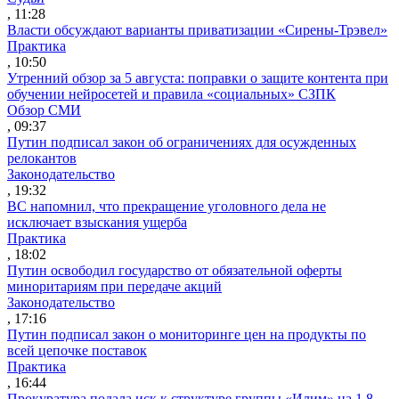
, 11:28
Власти обсуждают варианты приватизации «Сирены-Трэвел»
Практика
, 10:50
Утренний обзор за 5 августа: поправки о защите контента при
обучении нейросетей и правила «социальных» СЗПК
Обзор СМИ
, 09:37
Путин подписал закон об ограничениях для осужденных
релокантов
Законодательство
, 19:32
ВС напомнил, что прекращение уголовного дела не
исключает взыскания ущерба
Практика
, 18:02
Путин освободил государство от обязательной оферты
миноритариям при передаче акций
Законодательство
, 17:16
Путин подписал закон о мониторинге цен на продукты по
всей цепочке поставок
Практика
, 16:44
Прокуратура подала иск к структуре группы «Илим» на 1,8