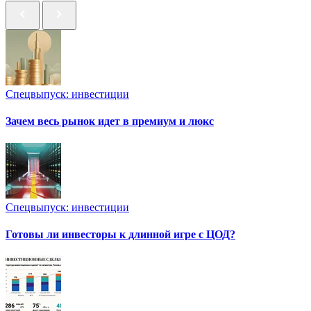
Спецвыпуск: инвестиции
Зачем весь рынок идет в премиум и люкс
Спецвыпуск: инвестиции
Готовы ли инвесторы к длинной игре с ЦОД?