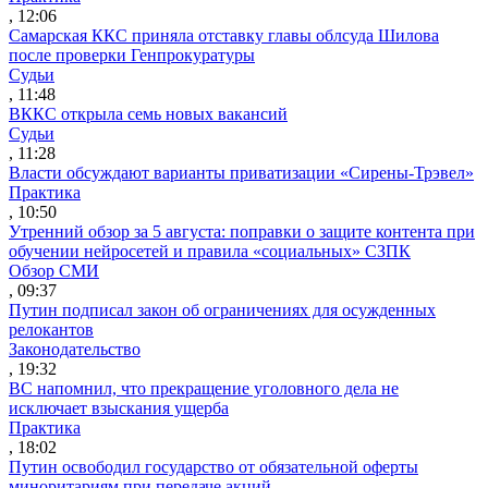
, 12:06
Самарская ККС приняла отставку главы облсуда Шилова
после проверки Генпрокуратуры
Судьи
, 11:48
ВККС открыла семь новых вакансий
Судьи
, 11:28
Власти обсуждают варианты приватизации «Сирены-Трэвел»
Практика
, 10:50
Утренний обзор за 5 августа: поправки о защите контента при
обучении нейросетей и правила «социальных» СЗПК
Обзор СМИ
, 09:37
Путин подписал закон об ограничениях для осужденных
релокантов
Законодательство
, 19:32
ВС напомнил, что прекращение уголовного дела не
исключает взыскания ущерба
Практика
, 18:02
Путин освободил государство от обязательной оферты
миноритариям при передаче акций