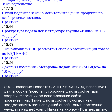
Законодательство
, 17:16
Путин подписал закон о мониторинге цен на продукты по
всей цепочке поставок
Практика
, 16:44
Прокуратура подала иск к структуре группы «Илим» на 1,8
млрд руб.
Практика
, 16:35
Экономколлегия ВС рассмотрит спор о классификации товара
по ВЭД ЕАЭС
Практика
, 16:24
Дочерняя компания «Мегафона» подала иск к «М.Видео» на
1,8 млрд руб.
Практика
, 15:50
СИП проверит отмену патента на систему управления
ООО «Правовые Новости» (ИНН 7704317790) использует
устройствами после возражений «Яндекса»
файлы cookie (включая сторонние файлы cookie) для
Практика
сбора информации об использовании сайта
, 15:17
посетителями. Такие файлы cookie помогают нам
Суды 10 стран рассматривают иски российской «дочки»
предоставлять вам наилучший онлайн-опыт, постоянно
Google о возврате дивидендов
улучшать наш веб-сайт. Нажав на кнопку «Подтвердить»,