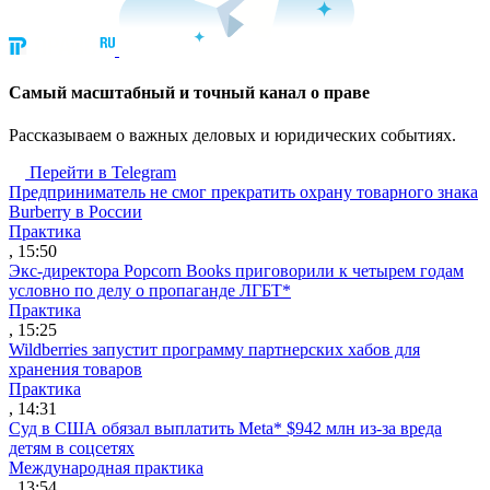
Cамый масштабный и точный канал о праве
Рассказываем о важных деловых и юридических событиях.
Перейти в Telegram
Предприниматель не смог прекратить охрану товарного знака
Burberry в России
Практика
, 15:50
Экс-директора Popcorn Books приговорили к четырем годам
условно по делу о пропаганде ЛГБТ*
Практика
, 15:25
Wildberries запустит программу партнерских хабов для
хранения товаров
Практика
, 14:31
Суд в США обязал выплатить Meta* $942 млн из-за вреда
детям в соцсетях
Международная практика
, 13:54