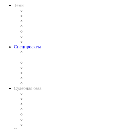
Темы
Практика
Законодательство
Процесс
Исследования
Рынок юридических услуг
Юридическое сообщество
Важнейшие правовые темы в прессе
Спецпроекты
Подкаст «В здравом уме
и твёрдой памяти»
Legal Design
Банкротная панорама
Советы для литигаторов
Сговоры на торгах
Авто
Судебная база
Картотека арбитражных дел
Решения арбитражных судов
Календарь рассмотрения арбитражных дел
Досье судей
Информация о судах
RSS лента новостей
Вакансии для юристов