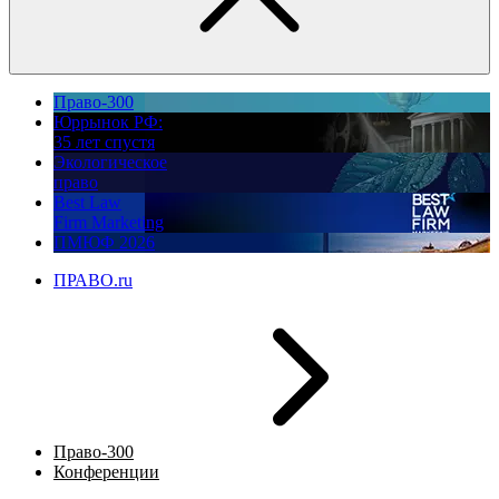
Право-300
Юррынок РФ:
35 лет спустя
Экологическое
право
Best Law
Firm Marketing
ПМЮФ 2026
ПРАВО.ru
Право-300
Конференции