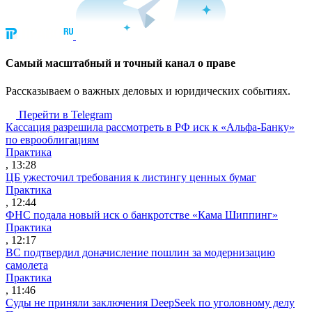
Cамый масштабный и точный канал о праве
Рассказываем о важных деловых и юридических событиях.
Перейти в Telegram
Кассация разрешила рассмотреть в РФ иск к «Альфа-Банку»
по еврооблигациям
Практика
, 13:28
ЦБ ужесточил требования к листингу ценных бумаг
Практика
, 12:44
ФНС подала новый иск о банкротстве «Кама Шиппинг»
Практика
, 12:17
ВС подтвердил доначисление пошлин за модернизацию
самолета
Практика
, 11:46
Суды не приняли заключения DeepSeek по уголовному делу