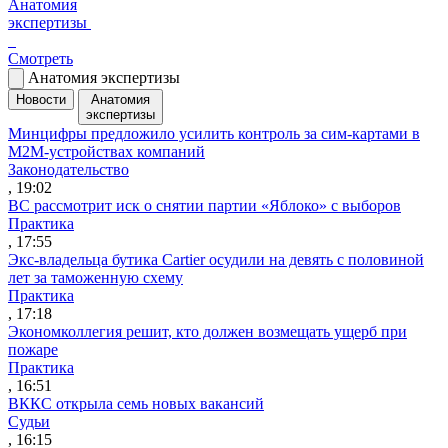
Анатомия
экспертизы
Смотреть
Анатомия экспертизы
Новости
Анатомия
экспертизы
Минцифры предложило усилить контроль за сим-картами в
M2M-устройствах компаний
Законодательство
, 19:02
ВС рассмотрит иск о снятии партии «Яблоко» с выборов
Практика
, 17:55
Экс-владельца бутика Cartier осудили на девять с половиной
лет за таможенную схему
Практика
, 17:18
Экономколлегия решит, кто должен возмещать ущерб при
пожаре
Практика
, 16:51
ВККС открыла семь новых вакансий
Судьи
, 16:15