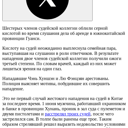
Шестерых членов судейской коллегии облили серной
кислотой во время слушания дела об аренде в южнокитайской
провинции Гуанси.
Кислоту на судей неожиданно выплеснула семейная пара,
выступавшая на слушании в роли ответчиков. В результате
нападения двое членов судейской коллегии получили ожоги
третьей степени. По словам врачей, каждый из них может
лишиться зрения на один глаз.
Нападавшие Чэнь Хуншэн и Лю Фэнцзян арестованы.
Полиция выясняет мотивы, побудившие их совершить
нападение.
Это не первый случай жестокого нападения на судей в Китае
за последнее время. 1 июня мужчина, работавший охранником
в банке в провинции Хунань, проник в зал суда с пулеметом и
двумя пистолетами и
расстрелял троих судей
, после чего
застрелился сам. В толпе были ранены еще трое. Таким
образом стрелявший решил выразить недовольство условиями