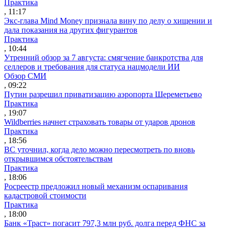
Практика
, 11:17
Экс-глава Mind Money признала вину по делу о хищении и
дала показания на других фигурантов
Практика
, 10:44
Утренний обзор за 7 августа: смягчение банкротства для
селлеров и требования для статуса нацмодели ИИ
Обзор СМИ
, 09:22
Путин разрешил приватизацию аэропорта Шереметьево
Практика
, 19:07
Wildberries начнет страховать товары от ударов дронов
Практика
, 18:56
ВС уточнил, когда дело можно пересмотреть по вновь
открывшимся обстоятельствам
Практика
, 18:06
Росреестр предложил новый механизм оспаривания
кадастровой стоимости
Практика
, 18:00
Банк «Траст» погасит 797,3 млн руб. долга перед ФНС за