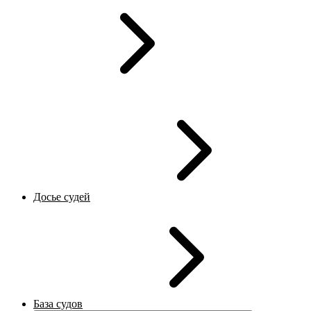
Досье судей
База судов