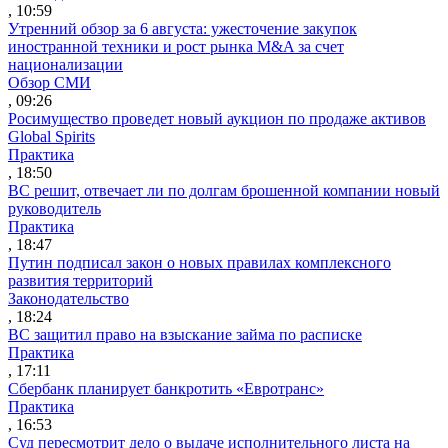
, 10:59
Утренний обзор за 6 августа: ужесточение закупок
иностранной техники и рост рынка M&A за счет
национализации
Обзор СМИ
, 09:26
Росимущество проведет новый аукцион по продаже активов
Global Spirits
Практика
, 18:50
ВС решит, отвечает ли по долгам брошенной компании новый
руководитель
Практика
, 18:47
Путин подписал закон о новых правилах комплексного
развития территорий
Законодательство
, 18:24
ВС защитил право на взыскание займа по расписке
Практика
, 17:11
Сбербанк планирует банкротить «Евротранс»
Практика
, 16:53
Суд пересмотрит дело о выдаче исполнительного листа на