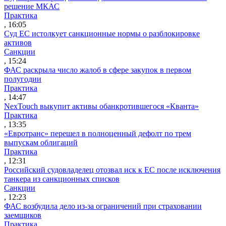
решение МКАС
Практика
, 16:05
Суд ЕС истолкует санкционные нормы о разблокировке
активов
Санкции
, 15:24
ФАС раскрыла число жалоб в сфере закупок в первом
полугодии
Практика
, 14:47
NexTouch выкупит активы обанкротившегося «Кванта»
Практика
, 13:35
«Евротранс» перешел в полноценный дефолт по трем
выпускам облигаций
Практика
, 12:31
Российский судовладелец отозвал иск к ЕС после исключения
танкера из санкционных списков
Санкции
, 12:23
ФАС возбудила дело из-за ограничений при страховании
заемщиков
Практика