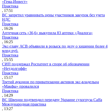
«Гема-Инвест»
Практика
, 17:51
ВС запретил уравнивать цены участников закупок без учета
НДС
Практика
, 16:26
Аптечная сеть «36,6» выкупила 83 аптеки «Диалога»
Практика
, 16:25
Экс-главу АСВ объявили в розыск по делу о хищении более 4
млрд руб.
Практика
, 15:55
СИП поддержал Роспатент в споре об обозначении
«Нетдолгофф»
Практика
, 15:17
Третий аукцион по приватизации активов экс-владельца
«Макфы» провалился
Практика
, 14:29
ВС Швеции подтвердил передачу Украине сухогруза Caffa
Международная практика
, 13:27