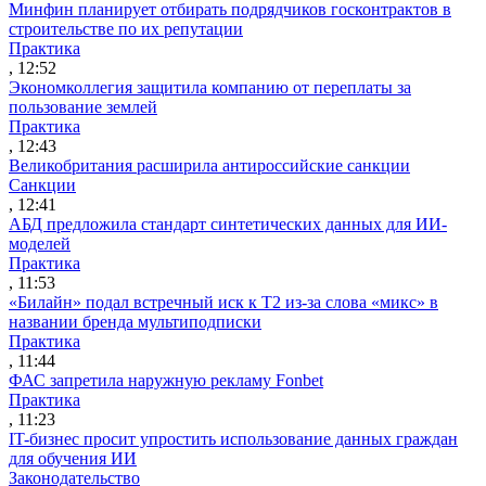
Минфин планирует отбирать подрядчиков госконтрактов в
строительстве по их репутации
Практика
, 12:52
Экономколлегия защитила компанию от переплаты за
пользование землей
Практика
, 12:43
Великобритания расширила антироссийские санкции
Санкции
, 12:41
АБД предложила стандарт синтетических данных для ИИ-
моделей
Практика
, 11:53
«Билайн» подал встречный иск к Т2 из-за слова «микс» в
названии бренда мультиподписки
Практика
, 11:44
ФАС запретила наружную рекламу Fonbet
Практика
, 11:23
IT-бизнес просит упростить использование данных граждан
для обучения ИИ
Законодательство