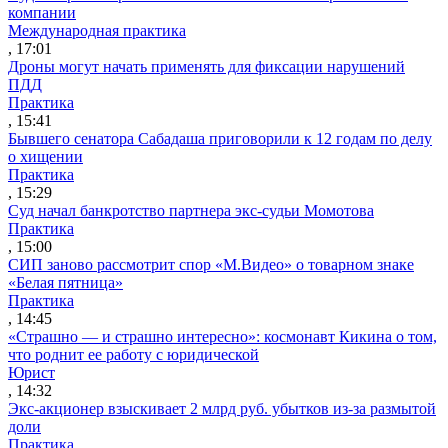
компании
Международная практика
, 17:01
Дроны могут начать применять для фиксации нарушений
ПДД
Практика
, 15:41
Бывшего сенатора Сабадаша приговорили к 12 годам по делу
о хищении
Практика
, 15:29
Суд начал банкротство партнера экс-судьи Момотова
Практика
, 15:00
СИП заново рассмотрит спор «М.Видео» о товарном знаке
«Белая пятница»
Практика
, 14:45
«Страшно — и страшно интересно»: космонавт Кикина о том,
что роднит ее работу с юридической
Юрист
, 14:32
Экс-акционер взыскивает 2 млрд руб. убытков из-за размытой
доли
Практика