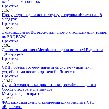
всей цепочке поставок
Практика
, 16:44
Прокуратура подала иск к структуре группы «Илим» на 1,8
млрд руб.
Практика
, 16:35
Экономколлегия ВС рассмотрит спор о классификации товара
по ВЭД ЕАЭС
Практика
, 16:24
Дочерняя компания «Мегафона» подала иск к «М.Видео» на
1,8 млрд руб.
Практика
, 15:50
СИП проверит отмену патента на систему управления
устройствами после возражений «Яндекса»
Практика
, 15:17
Суды 10 стран рассматривают иски российской «дочки»
Google о возврате дивидендов
Международная практика
, 14:09
ФАС раскрыла схему ограничения конкуренции в СРО
«Единство»