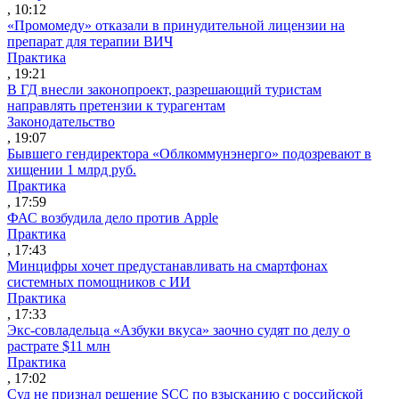
, 10:12
«Промомеду» отказали в принудительной лицензии на
препарат для терапии ВИЧ
Практика
, 19:21
В ГД внесли законопроект, разрешающий туристам
направлять претензии к турагентам
Законодательство
, 19:07
Бывшего гендиректора «Облкоммунэнерго» подозревают в
хищении 1 млрд руб.
Практика
, 17:59
ФАС возбудила дело против Apple
Практика
, 17:43
Минцифры хочет предустанавливать на смартфонах
системных помощников с ИИ
Практика
, 17:33
Экс-совладельца «Азбуки вкуса» заочно судят по делу о
растрате $11 млн
Практика
, 17:02
Суд не признал решение SCC по взысканию с российской