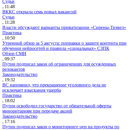
Судьи
, 11:48
ВККС открыла семь новых вакансий
Судьи
, 11:28
Власти обсуждают варианты приватизации «Сирены-Трэвел»
Практика
, 10:50
Утренний обзор за 5 августа: поправки о защите контента при
обучении нейросетей и правила «социальных» СЗПК
Обзор СМИ
, 09:37
Путин подписал закон об ограничениях для осужденных
релокантов
Законодательство
, 19:32
ВС напомнил, что прекращение уголовного дела не
исключает взыскания ущерба
Практика
, 18:02
Путин освободил государство от обязательной оферты
миноритариям при передаче акций
Законодательство
, 17:16
Путин подписал закон о мониторинге цен на продукты по