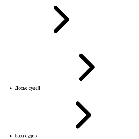
Досье судей
База судов