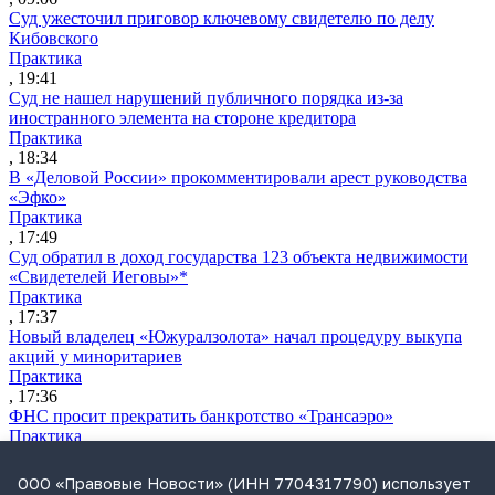
Суд ужесточил приговор ключевому свидетелю по делу
Кибовского
Практика
, 19:41
Суд не нашел нарушений публичного порядка из-за
иностранного элемента на стороне кредитора
Практика
, 18:34
В «Деловой России» прокомментировали арест руководства
«Эфко»
Практика
, 17:49
Суд обратил в доход государства 123 объекта недвижимости
«Свидетелей Иеговы»*
Практика
, 17:37
Новый владелец «Южуралзолота» начал процедуру выкупа
акций у миноритариев
Практика
, 17:36
ФНС просит прекратить банкротство «Трансаэро»
Практика
, 16:55
Обвинение запросило для Лерчек условный срок и штраф в
ООО «Правовые Новости» (ИНН 7704317790) использует