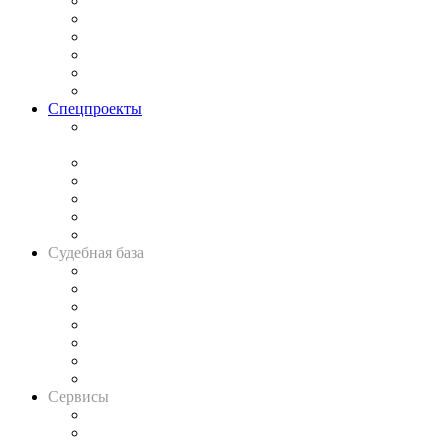
Законодательство
Процесс
Исследования
Рынок юридических услуг
Юридическое сообщество
Важнейшие правовые темы в прессе
Спецпроекты
Подкаст «В здравом уме
и твёрдой памяти»
Legal Design
Банкротная панорама
Советы для литигаторов
Сговоры на торгах
Авто
Судебная база
Картотека арбитражных дел
Решения арбитражных судов
Календарь рассмотрения арбитражных дел
Досье судей
Информация о судах
RSS лента новостей
Вакансии для юристов
Сервисы
Справочно-правовая система
Casebook: мониторинг дел