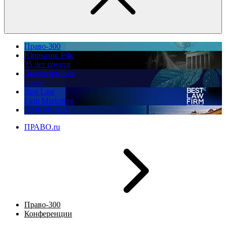
Право-300
Юррынок РФ:
35 лет спустя
Экологическое
право
Best Law
Firm Marketing
ПМЮФ 2026
ПРАВО.ru
Право-300
Конференции