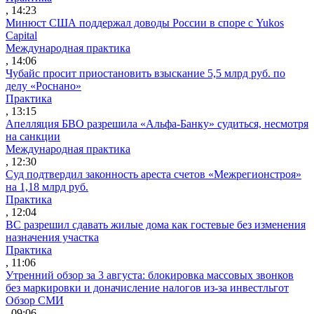
, 14:23
Минюст США поддержал доводы России в споре с Yukos
Capital
Международная практика
, 14:06
Чубайс просит приостановить взыскание 5,5 млрд руб. по
делу «Роснано»
Практика
, 13:15
Апелляция БВО разрешила «Альфа-Банку» судиться, несмотря
на санкции
Международная практика
, 12:30
Суд подтвердил законность ареста счетов «Межрегионстроя»
на 1,18 млрд руб.
Практика
, 12:04
ВС разрешил сдавать жилые дома как гостевые без изменения
назначения участка
Практика
, 11:06
Утренний обзор за 3 августа: блокировка массовых звонков
без маркировки и доначисление налогов из-за инвестльгот
Обзор СМИ
, 09:06