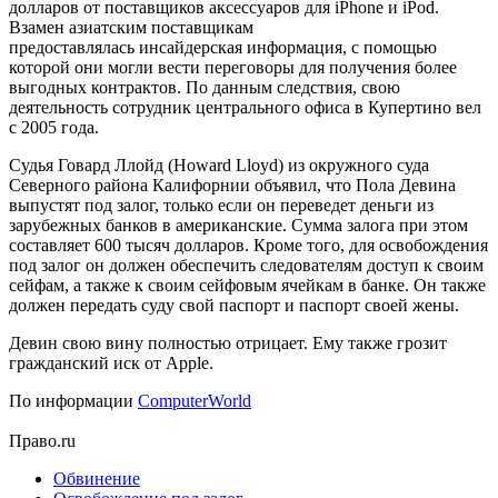
долларов от поставщиков аксессуаров для iPhone и iPod.
Взамен азиатским поставщикам
предоставлялась инсайдерская информация, с помощью
которой они могли вести переговоры для получения более
выгодных контрактов. По данным следствия, свою
деятельность сотрудник центрального офиса в Купертино вел
с 2005 года.
Судья Говард Ллойд (Howard Lloyd) из окружного суда
Северного района Калифорнии объявил, что Пола Девина
выпустят под залог, только если он переведет деньги из
зарубежных банков в американские. Сумма залога при этом
составляет 600 тысяч долларов. Кроме того, для освобождения
под залог он должен обеспечить следователям доступ к своим
сейфам, а также к своим сейфовым ячейкам в банке. Он также
должен передать суду свой паспорт и паспорт своей жены.
Девин свою вину полностью отрицает. Ему также грозит
гражданский иск от Apple.
По информации
СomputerWorld
Право.ru
Обвинение