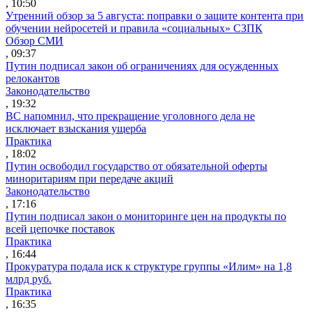
, 10:50
Утренний обзор за 5 августа: поправки о защите контента при
обучении нейросетей и правила «социальных» СЗПК
Обзор СМИ
, 09:37
Путин подписал закон об ограничениях для осужденных
релокантов
Законодательство
, 19:32
ВС напомнил, что прекращение уголовного дела не
исключает взыскания ущерба
Практика
, 18:02
Путин освободил государство от обязательной оферты
миноритариям при передаче акций
Законодательство
, 17:16
Путин подписал закон о мониторинге цен на продукты по
всей цепочке поставок
Практика
, 16:44
Прокуратура подала иск к структуре группы «Илим» на 1,8
млрд руб.
Практика
, 16:35