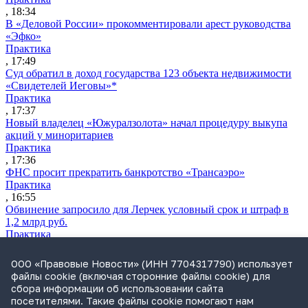
, 18:34
В «Деловой России» прокомментировали арест руководства
«Эфко»
Практика
, 17:49
Суд обратил в доход государства 123 объекта недвижимости
«Свидетелей Иеговы»*
Практика
, 17:37
Новый владелец «Южуралзолота» начал процедуру выкупа
акций у миноритариев
Практика
, 17:36
ФНС просит прекратить банкротство «Трансаэро»
Практика
, 16:55
Обвинение запросило для Лерчек условный срок и штраф в
1,2 млрд руб.
Практика
, 15:36
Суд подтвердил право фермера на выкуп арендуемого
ООО «Правовые Новости» (ИНН 7704317790) использует
сельхозучастка
файлы cookie (включая сторонние файлы cookie) для
Практика
сбора информации об использовании сайта
, 15:49
посетителями. Такие файлы cookie помогают нам