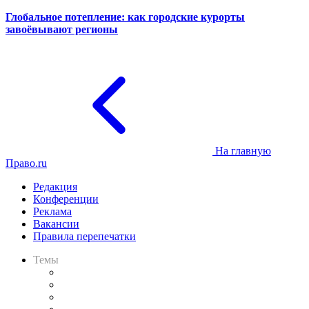
Глобальное потепление: как городские курорты
завоёвывают регионы
На главную
Право.ru
Редакция
Конференции
Реклама
Вакансии
Правила перепечатки
Темы
Практика
Законодательство
Процесс