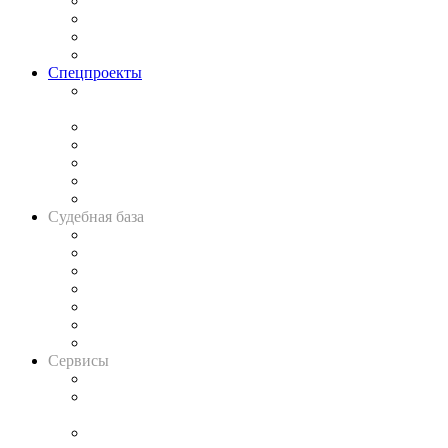
Исследования
Рынок юридических услуг
Юридическое сообщество
Важнейшие правовые темы в прессе
Спецпроекты
Подкаст «В здравом уме
и твёрдой памяти»
Legal Design
Банкротная панорама
Советы для литигаторов
Сговоры на торгах
Авто
Судебная база
Картотека арбитражных дел
Решения арбитражных судов
Календарь рассмотрения арбитражных дел
Досье судей
Информация о судах
RSS лента новостей
Вакансии для юристов
Сервисы
Справочно-правовая система
Casebook: мониторинг дел
и компаний
Caselook: поиск и анализ практики