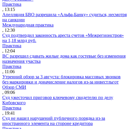
Практика
, 13:15
Апелляция БВО разрешила «Альфа-Банку» судиться, несмотря
на санкции
Международная практика
, 12:30
Суд подтвердил законность ареста счетов «Межрегионстроя»
на 1,18 млрд руб.
Практика
, 12:04
ВС разрешил сдавать жилые дома как гостевые без изменения
назначения участка
Практика
, 11:06
Утренний обзор за 3 августа: блокировка массовых звонков
без маркировки и доначисление налогов из-за инвестльгот
Обзор СМИ
, 09:06
Суд ужесточил приговор ключевому свидетелю по делу
Кибовского
Практика
, 19:41
Суд не нашел нарушений публичного порядка из-за
иностранного элемента на стороне кредитора
Практика