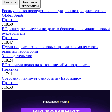
Новости
Анатомия
экспертизы
Росимущество проведет новый аукцион по продаже активов
Global Spirits
Практика
, 18:50
ВС решит, отвечает ли по долгам брошенной компании новый
руководитель
Практика
, 18:47
Путин подписал закон о новых правилах комплексного
развития территорий
Законодательство
, 18:24
ВС защитил право на взыскание займа по расписке
Практика
, 17:11
Сбербанк планирует банкротить «Евротранс»
Практика
, 16:53