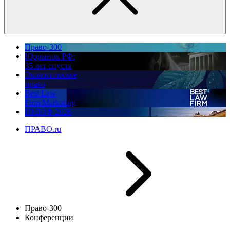
Право-300
Юррынок РФ:
35 лет спустя
Экологическое
право
Best Law
Firm Marketing
ПМЮФ 2026
ПРАВО.ru
Право-300
Конференции