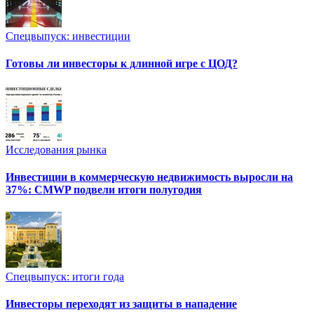
Спецвыпуск: инвестиции
Готовы ли инвесторы к длинной игре с ЦОД?
Исследования рынка
Инвестиции в коммерческую недвижимость выросли на
37%: CMWP подвели итоги полугодия
Спецвыпуск: итоги года
Инвесторы переходят из защиты в нападение