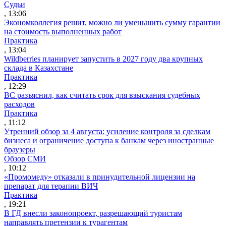
Судьи
, 13:06
Экономколлегия решит, можно ли уменьшить сумму гарантии
на стоимость выполненных работ
Практика
, 13:04
Wildberries планирует запустить в 2027 году два крупных
склада в Казахстане
Практика
, 12:29
ВС разъяснил, как считать срок для взыскания судебных
расходов
Практика
, 11:12
Утренний обзор за 4 августа: усиление контроля за сделкам
бизнеса и ограничение доступа к банкам через иностранные
браузеры
Обзор СМИ
, 10:12
«Промомеду» отказали в принудительной лицензии на
препарат для терапии ВИЧ
Практика
, 19:21
В ГД внесли законопроект, разрешающий туристам
направлять претензии к турагентам