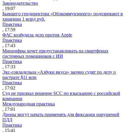
Законодательство
, 19:07
Бывшего гендиректора «Облкоммунэнерго» подозревают в
хищении 1 млрд руб.
Практика
, 17:59
ФАС возбудила дело против Apple
Практика
, 17:43
Минцифры хочет предустанавливать на смартфонах
системных помощников с ИИ
Практика
, 17:33
Экс-совладельца «Азбуки вкуса» заочно судят по делу о
растрате $11 млн
Практика
, 17:02
Суд не признал решение SCC по взысканию с российской
компании
Международная практика
, 17:01
Дроны могут начать применять для фиксации нарушений
ПДД
Практика
, 15:41