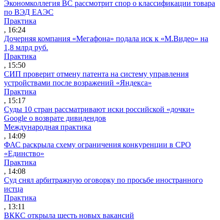
Экономколлегия ВС рассмотрит спор о классификации товара
по ВЭД ЕАЭС
Практика
, 16:24
Дочерняя компания «Мегафона» подала иск к «М.Видео» на
1,8 млрд руб.
Практика
, 15:50
СИП проверит отмену патента на систему управления
устройствами после возражений «Яндекса»
Практика
, 15:17
Суды 10 стран рассматривают иски российской «дочки»
Google о возврате дивидендов
Международная практика
, 14:09
ФАС раскрыла схему ограничения конкуренции в СРО
«Единство»
Практика
, 14:08
Суд снял арбитражную оговорку по просьбе иностранного
истца
Практика
, 13:11
ВККС открыла шесть новых вакансий