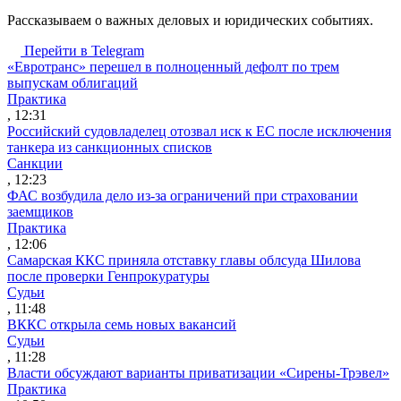
Рассказываем о важных деловых и юридических событиях.
Перейти в Telegram
«Евротранс» перешел в полноценный дефолт по трем
выпускам облигаций
Практика
, 12:31
Российский судовладелец отозвал иск к ЕС после исключения
танкера из санкционных списков
Санкции
, 12:23
ФАС возбудила дело из-за ограничений при страховании
заемщиков
Практика
, 12:06
Самарская ККС приняла отставку главы облсуда Шилова
после проверки Генпрокуратуры
Судьи
, 11:48
ВККС открыла семь новых вакансий
Судьи
, 11:28
Власти обсуждают варианты приватизации «Сирены-Трэвел»
Практика