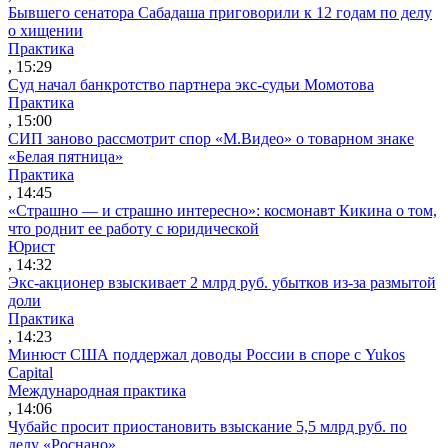
Бывшего сенатора Сабадаша приговорили к 12 годам по делу
о хищении
Практика
, 15:29
Суд начал банкротство партнера экс-судьи Момотова
Практика
, 15:00
СИП заново рассмотрит спор «М.Видео» о товарном знаке
«Белая пятница»
Практика
, 14:45
«Страшно — и страшно интересно»: космонавт Кикина о том,
что роднит ее работу с юридической
Юрист
, 14:32
Экс-акционер взыскивает 2 млрд руб. убытков из-за размытой
доли
Практика
, 14:23
Минюст США поддержал доводы России в споре с Yukos
Capital
Международная практика
, 14:06
Чубайс просит приостановить взыскание 5,5 млрд руб. по
делу «Роснано»