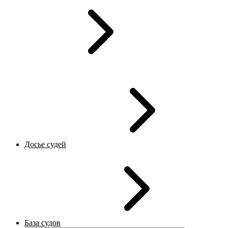
Досье судей
База судов