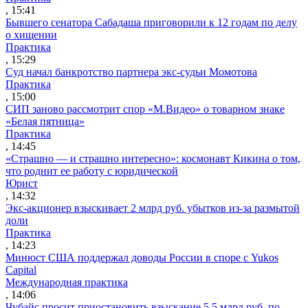
, 15:41
Бывшего сенатора Сабадаша приговорили к 12 годам по делу
о хищении
Практика
, 15:29
Суд начал банкротство партнера экс-судьи Момотова
Практика
, 15:00
СИП заново рассмотрит спор «М.Видео» о товарном знаке
«Белая пятница»
Практика
, 14:45
«Страшно — и страшно интересно»: космонавт Кикина о том,
что роднит ее работу с юридической
Юрист
, 14:32
Экс-акционер взыскивает 2 млрд руб. убытков из-за размытой
доли
Практика
, 14:23
Минюст США поддержал доводы России в споре с Yukos
Capital
Международная практика
, 14:06
Чубайс просит приостановить взыскание 5,5 млрд руб. по