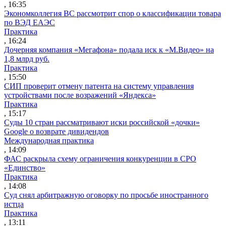
, 16:35
Экономколлегия ВС рассмотрит спор о классификации товара
по ВЭД ЕАЭС
Практика
, 16:24
Дочерняя компания «Мегафона» подала иск к «М.Видео» на
1,8 млрд руб.
Практика
, 15:50
СИП проверит отмену патента на систему управления
устройствами после возражений «Яндекса»
Практика
, 15:17
Суды 10 стран рассматривают иски российской «дочки»
Google о возврате дивидендов
Международная практика
, 14:09
ФАС раскрыла схему ограничения конкуренции в СРО
«Единство»
Практика
, 14:08
Суд снял арбитражную оговорку по просьбе иностранного
истца
Практика
, 13:11