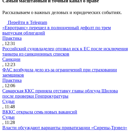
Cамый масштабный и точный канал о праве
Рассказываем о важных деловых и юридических событиях.
Перейти в Telegram
«Евротранс» перешел в полноценный дефолт по трем
выпускам облигаций
Практика
, 12:31
Российский судовладелец отозвал иск к ЕС после исключения
танкера из санкционных списков
Санкции
, 12:23
ФАС возбудила дело из-за ограничений при страховании
заемщиков
Практика
, 12:06
Самарская ККС приняла отставку главы облсуда Шилова
после проверки Генпрокуратуры
Судьи
, 11:48
ВККС открыла семь новых вакансий
Судьи
, 11:28
Власти обсуждают варианты приватизации «Сирены-Трэвел»