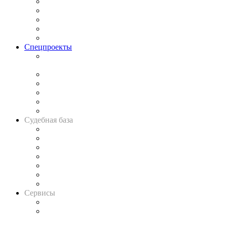
Процесс
Исследования
Рынок юридических услуг
Юридическое сообщество
Важнейшие правовые темы в прессе
Спецпроекты
Подкаст «В здравом уме
и твёрдой памяти»
Legal Design
Банкротная панорама
Советы для литигаторов
Сговоры на торгах
Авто
Судебная база
Картотека арбитражных дел
Решения арбитражных судов
Календарь рассмотрения арбитражных дел
Досье судей
Информация о судах
RSS лента новостей
Вакансии для юристов
Сервисы
Справочно-правовая система
Casebook: мониторинг дел
и компаний