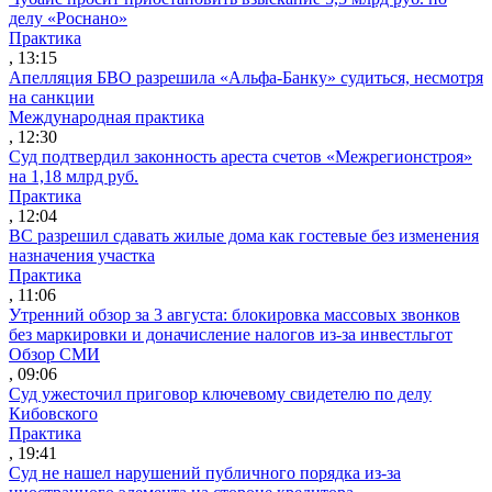
делу «Роснано»
Практика
, 13:15
Апелляция БВО разрешила «Альфа-Банку» судиться, несмотря
на санкции
Международная практика
, 12:30
Суд подтвердил законность ареста счетов «Межрегионстроя»
на 1,18 млрд руб.
Практика
, 12:04
ВС разрешил сдавать жилые дома как гостевые без изменения
назначения участка
Практика
, 11:06
Утренний обзор за 3 августа: блокировка массовых звонков
без маркировки и доначисление налогов из-за инвестльгот
Обзор СМИ
, 09:06
Суд ужесточил приговор ключевому свидетелю по делу
Кибовского
Практика
, 19:41
Суд не нашел нарушений публичного порядка из-за