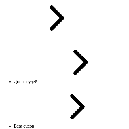
Досье судей
База судов