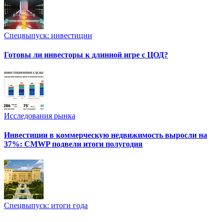
Спецвыпуск: инвестиции
Готовы ли инвесторы к длинной игре с ЦОД?
Исследования рынка
Инвестиции в коммерческую недвижимость выросли на
37%: CMWP подвели итоги полугодия
Спецвыпуск: итоги года