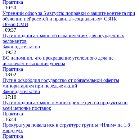
Практика
, 10:50
Утренний обзор за 5 августа: поправки о защите контента при
обучении нейросетей и правила «социальных» СЗПК
Обзор СМИ
, 09:37
Путин подписал закон об ограничениях для осужденных
релокантов
Законодательство
, 19:32
ВС напомнил, что прекращение уголовного дела не
исключает взыскания ущерба
Практика
, 18:02
Путин освободил государство от обязательной оферты
миноритариям при передаче акций
Законодательство
, 17:16
Путин подписал закон о мониторинге цен на продукты по
всей цепочке поставок
Практика
, 16:44
Прокуратура подала иск к структуре группы «Илим» на 1,8
млрд руб.
Практика