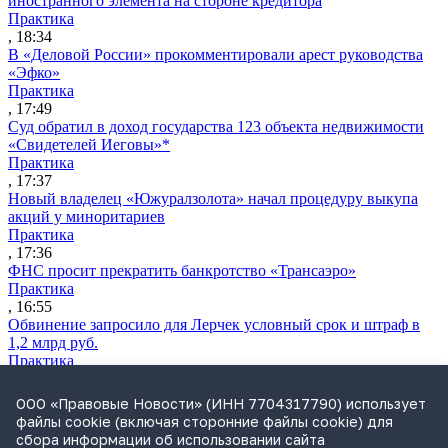
иностранного элемента на стороне кредитора
Практика
, 18:34
В «Деловой России» прокомментировали арест руководства
«Эфко»
Практика
, 17:49
Суд обратил в доход государства 123 объекта недвижимости
«Свидетелей Иеговы»*
Практика
, 17:37
Новый владелец «Южуралзолота» начал процедуру выкупа
акций у миноритариев
Практика
, 17:36
ФНС просит прекратить банкротство «Трансаэро»
Практика
, 16:55
Обвинение запросило для Лерчек условный срок и штраф в
1,2 млрд руб.
Практика
, 15:36
Суд подтвердил право фермера на выкуп арендуемого
ООО «Правовые Новости» (ИНН 7704317790) использует
сельхозучастка
файлы cookie (включая сторонние файлы cookie) для
Практика
сбора информации об использовании сайта