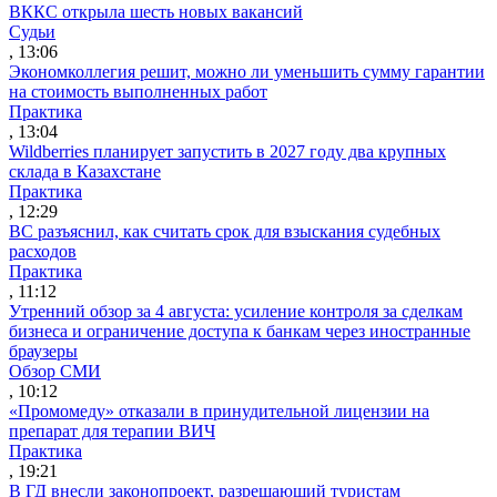
ВККС открыла шесть новых вакансий
Судьи
, 13:06
Экономколлегия решит, можно ли уменьшить сумму гарантии
на стоимость выполненных работ
Практика
, 13:04
Wildberries планирует запустить в 2027 году два крупных
склада в Казахстане
Практика
, 12:29
ВС разъяснил, как считать срок для взыскания судебных
расходов
Практика
, 11:12
Утренний обзор за 4 августа: усиление контроля за сделкам
бизнеса и ограничение доступа к банкам через иностранные
браузеры
Обзор СМИ
, 10:12
«Промомеду» отказали в принудительной лицензии на
препарат для терапии ВИЧ
Практика
, 19:21
В ГД внесли законопроект, разрешающий туристам