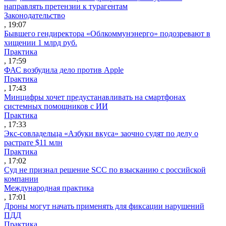
направлять претензии к турагентам
Законодательство
, 19:07
Бывшего гендиректора «Облкоммунэнерго» подозревают в
хищении 1 млрд руб.
Практика
, 17:59
ФАС возбудила дело против Apple
Практика
, 17:43
Минцифры хочет предустанавливать на смартфонах
системных помощников с ИИ
Практика
, 17:33
Экс-совладельца «Азбуки вкуса» заочно судят по делу о
растрате $11 млн
Практика
, 17:02
Суд не признал решение SCC по взысканию с российской
компании
Международная практика
, 17:01
Дроны могут начать применять для фиксации нарушений
ПДД
Практика