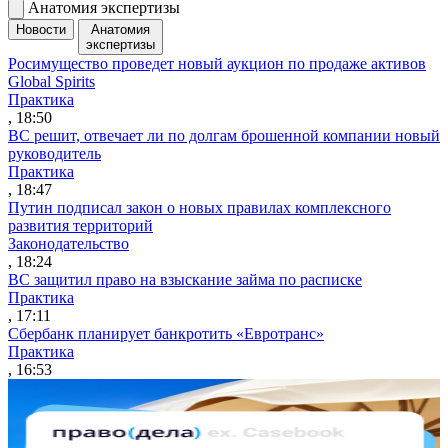
Анатомия экспертизы
Новости
Анатомия
экспертизы
Росимущество проведет новый аукцион по продаже активов
Global Spirits
Практика
, 18:50
ВС решит, отвечает ли по долгам брошенной компании новый
руководитель
Практика
, 18:47
Путин подписал закон о новых правилах комплексного
развития территорий
Законодательство
, 18:24
ВС защитил право на взыскание займа по расписке
Практика
, 17:11
Сбербанк планирует банкротить «Евротранс»
Практика
, 16:53