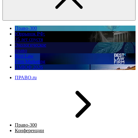
Право-300
Юррынок РФ:
35 лет спустя
Экологическое
право
Best Law
Firm Marketing
ПМЮФ 2026
ПРАВО.ru
Право-300
Конференции