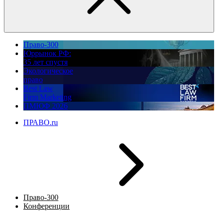
Право-300
Юррынок РФ:
35 лет спустя
Экологическое
право
Best Law
Firm Marketing
ПМЮФ 2026
ПРАВО.ru
Право-300
Конференции