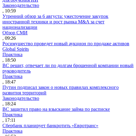
Законодательство
, 10:59
Утренний обзор за 6 августа: ужесточение закупок
иностранной техники и рост рынка M&A за счет
национализации
Обзор СМИ
, 09:26
Росимущество проведет новый аукцион по продаже активов
Global Spirits
Практика
, 18:50
ВС решит, отвечает ли по долгам брошенной компании новый
руководитель
Практика
, 18:47
Путин подписал закон о новых правилах комплексного
развития территорий
Законодательство
, 18:24
ВС защитил право на взыскание займа по расписке
Практика
, 17:11
Сбербанк планирует банкротить «Евротранс»
Практика