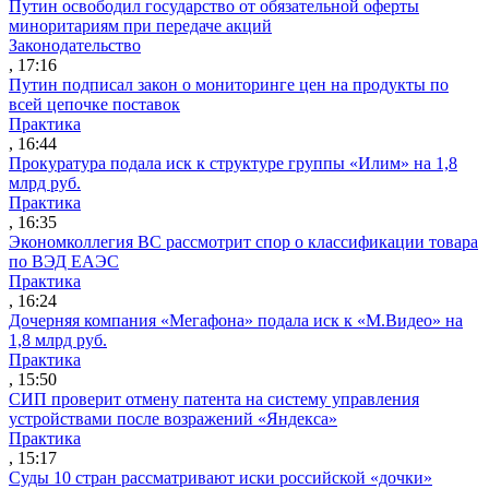
Путин освободил государство от обязательной оферты
миноритариям при передаче акций
Законодательство
, 17:16
Путин подписал закон о мониторинге цен на продукты по
всей цепочке поставок
Практика
, 16:44
Прокуратура подала иск к структуре группы «Илим» на 1,8
млрд руб.
Практика
, 16:35
Экономколлегия ВС рассмотрит спор о классификации товара
по ВЭД ЕАЭС
Практика
, 16:24
Дочерняя компания «Мегафона» подала иск к «М.Видео» на
1,8 млрд руб.
Практика
, 15:50
СИП проверит отмену патента на систему управления
устройствами после возражений «Яндекса»
Практика
, 15:17
Суды 10 стран рассматривают иски российской «дочки»