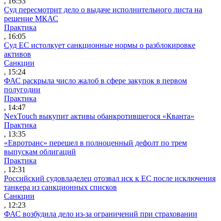
, 16:53
Суд пересмотрит дело о выдаче исполнительного листа на
решение МКАС
Практика
, 16:05
Суд ЕС истолкует санкционные нормы о разблокировке
активов
Санкции
, 15:24
ФАС раскрыла число жалоб в сфере закупок в первом
полугодии
Практика
, 14:47
NexTouch выкупит активы обанкротившегося «Кванта»
Практика
, 13:35
«Евротранс» перешел в полноценный дефолт по трем
выпускам облигаций
Практика
, 12:31
Российский судовладелец отозвал иск к ЕС после исключения
танкера из санкционных списков
Санкции
, 12:23
ФАС возбудила дело из-за ограничений при страховании