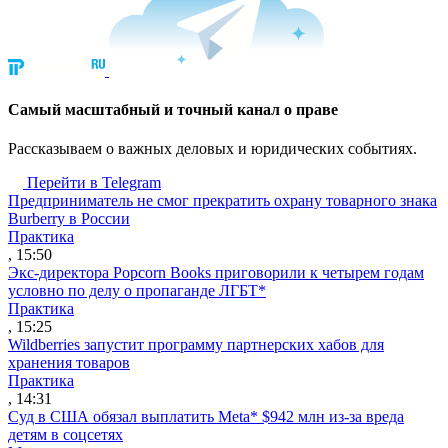
Cамый масштабный и точный канал о праве
Рассказываем о важных деловых и юридических событиях.
Перейти в Telegram
Предприниматель не смог прекратить охрану товарного знака
Burberry в России
Практика
, 15:50
Экс-директора Popcorn Books приговорили к четырем годам
условно по делу о пропаганде ЛГБТ*
Практика
, 15:25
Wildberries запустит программу партнерских хабов для
хранения товаров
Практика
, 14:31
Суд в США обязал выплатить Meta* $942 млн из-за вреда
детям в соцсетях