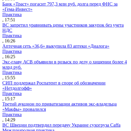
Банк «Траст» погасит 797,3 млн руб. долга перед ФНС за
«Гема-Инвест»
Практика
, 17:51
ВС запретил уравнивать цены участников закупок без учета
НДС
Практика
, 16:26
Аптечная сеть «36,6» выкупила 83 аптеки «Диалога»
Практика
, 16:25
Экс-главу АСВ объявили в розыск по делу о хищении более 4
млрд руб.
Практика
, 15:55
СИП поддержал Роспатент в споре об обозначении
«Нетдолгофф»
Практика
, 15:17
Третий аукцион по приватизации активов экс-владельца
«Макфы» провалился
Практика
, 14:29
ВС Швеции подтвердил передачу Украине сухогруза Caffa
Международная практика