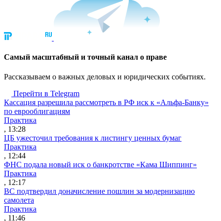
Cамый масштабный и точный канал о праве
Рассказываем о важных деловых и юридических событиях.
Перейти в Telegram
Кассация разрешила рассмотреть в РФ иск к «Альфа-Банку»
по еврооблигациям
Практика
, 13:28
ЦБ ужесточил требования к листингу ценных бумаг
Практика
, 12:44
ФНС подала новый иск о банкротстве «Кама Шиппинг»
Практика
, 12:17
ВС подтвердил доначисление пошлин за модернизацию
самолета
Практика
, 11:46