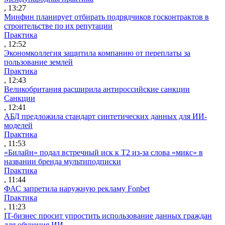
, 13:27
Минфин планирует отбирать подрядчиков госконтрактов в
строительстве по их репутации
Практика
, 12:52
Экономколлегия защитила компанию от переплаты за
пользование землей
Практика
, 12:43
Великобритания расширила антироссийские санкции
Санкции
, 12:41
АБД предложила стандарт синтетических данных для ИИ-
моделей
Практика
, 11:53
«Билайн» подал встречный иск к Т2 из-за слова «микс» в
названии бренда мультиподписки
Практика
, 11:44
ФАС запретила наружную рекламу Fonbet
Практика
, 11:23
IT-бизнес просит упростить использование данных граждан
для обучения ИИ