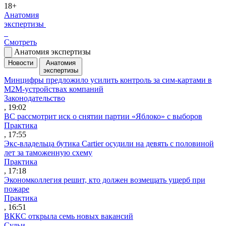
18+
Анатомия
экспертизы
Смотреть
Анатомия экспертизы
Новости
Анатомия
экспертизы
Минцифры предложило усилить контроль за сим-картами в
M2M-устройствах компаний
Законодательство
, 19:02
ВС рассмотрит иск о снятии партии «Яблоко» с выборов
Практика
, 17:55
Экс-владельца бутика Cartier осудили на девять с половиной
лет за таможенную схему
Практика
, 17:18
Экономколлегия решит, кто должен возмещать ущерб при
пожаре
Практика
, 16:51
ВККС открыла семь новых вакансий
Судьи