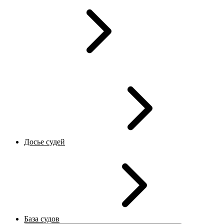
Досье судей
База судов