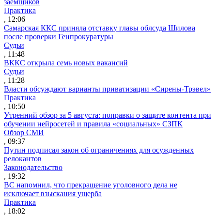
заемщиков
Практика
, 12:06
Самарская ККС приняла отставку главы облсуда Шилова
после проверки Генпрокуратуры
Судьи
, 11:48
ВККС открыла семь новых вакансий
Судьи
, 11:28
Власти обсуждают варианты приватизации «Сирены-Трэвел»
Практика
, 10:50
Утренний обзор за 5 августа: поправки о защите контента при
обучении нейросетей и правила «социальных» СЗПК
Обзор СМИ
, 09:37
Путин подписал закон об ограничениях для осужденных
релокантов
Законодательство
, 19:32
ВС напомнил, что прекращение уголовного дела не
исключает взыскания ущерба
Практика
, 18:02