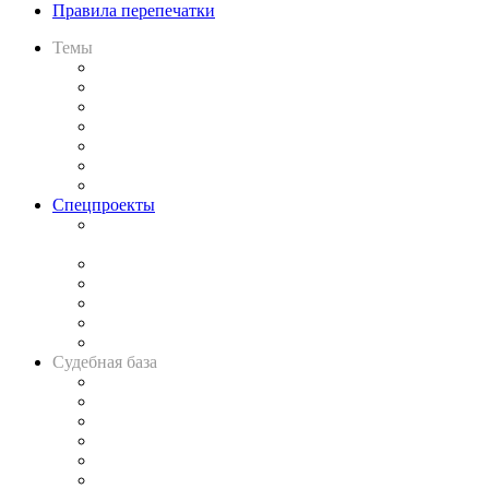
Правила перепечатки
Темы
Практика
Законодательство
Процесс
Исследования
Рынок юридических услуг
Юридическое сообщество
Важнейшие правовые темы в прессе
Спецпроекты
Подкаст «В здравом уме
и твёрдой памяти»
Legal Design
Банкротная панорама
Советы для литигаторов
Сговоры на торгах
Авто
Судебная база
Картотека арбитражных дел
Решения арбитражных судов
Календарь рассмотрения арбитражных дел
Досье судей
Информация о судах
RSS лента новостей