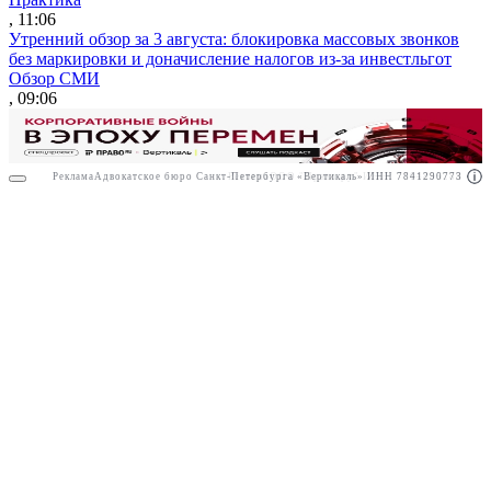
, 11:06
Утренний обзор за 3 августа: блокировка массовых звонков
без маркировки и доначисление налогов из-за инвестльгот
Обзор СМИ
, 09:06
Реклама
Адвокатское бюро Санкт-Петербурга «Вертикаль» ИНН 7841290773
Реклама
ООО "Право.ру" ИНН: 7704835288