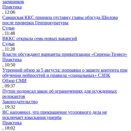
заемщиков
Практика
, 12:06
Самарская ККС приняла отставку главы облсуда Шилова
после проверки Генпрокуратуры
Судьи
, 11:48
ВККС открыла семь новых вакансий
Судьи
, 11:28
Власти обсуждают варианты приватизации «Сирены-Трэвел»
Практика
, 10:50
Утренний обзор за 5 августа: поправки о защите контента при
обучении нейросетей и правила «социальных» СЗПК
Обзор СМИ
, 09:37
Путин подписал закон об ограничениях для осужденных
релокантов
Законодательство
, 19:32
ВС напомнил, что прекращение уголовного дела не
исключает взыскания ущерба
Практика
, 18:02