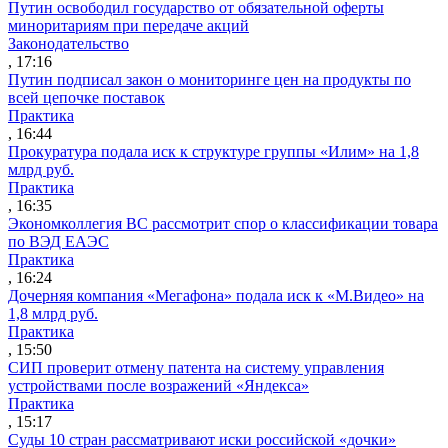
Путин освободил государство от обязательной оферты
миноритариям при передаче акций
Законодательство
, 17:16
Путин подписал закон о мониторинге цен на продукты по
всей цепочке поставок
Практика
, 16:44
Прокуратура подала иск к структуре группы «Илим» на 1,8
млрд руб.
Практика
, 16:35
Экономколлегия ВС рассмотрит спор о классификации товара
по ВЭД ЕАЭС
Практика
, 16:24
Дочерняя компания «Мегафона» подала иск к «М.Видео» на
1,8 млрд руб.
Практика
, 15:50
СИП проверит отмену патента на систему управления
устройствами после возражений «Яндекса»
Практика
, 15:17
Суды 10 стран рассматривают иски российской «дочки»