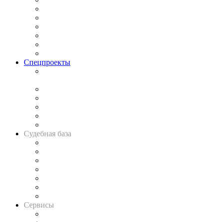
Законодательство
Процесс
Исследования
Рынок юридических услуг
Юридическое сообщество
Важнейшие правовые темы в прессе
Спецпроекты
Подкаст «В здравом уме
и твёрдой памяти»
Legal Design
Банкротная панорама
Советы для литигаторов
Сговоры на торгах
Авто
Судебная база
Картотека арбитражных дел
Решения арбитражных судов
Календарь рассмотрения арбитражных дел
Досье судей
Информация о судах
RSS лента новостей
Вакансии для юристов
Сервисы
Справочно-правовая система