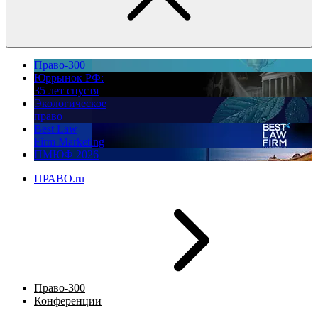
Право-300
Юррынок РФ:
35 лет спустя
Экологическое
право
Best Law
Firm Marketing
ПМЮФ 2026
ПРАВО.ru
Право-300
Конференции