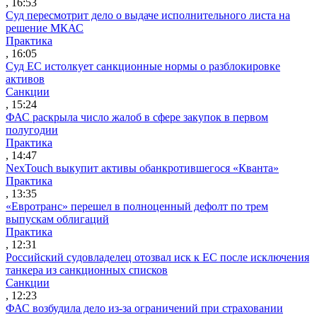
, 16:53
Суд пересмотрит дело о выдаче исполнительного листа на
решение МКАС
Практика
, 16:05
Суд ЕС истолкует санкционные нормы о разблокировке
активов
Санкции
, 15:24
ФАС раскрыла число жалоб в сфере закупок в первом
полугодии
Практика
, 14:47
NexTouch выкупит активы обанкротившегося «Кванта»
Практика
, 13:35
«Евротранс» перешел в полноценный дефолт по трем
выпускам облигаций
Практика
, 12:31
Российский судовладелец отозвал иск к ЕС после исключения
танкера из санкционных списков
Санкции
, 12:23
ФАС возбудила дело из-за ограничений при страховании