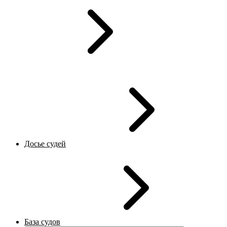
Досье судей
База судов