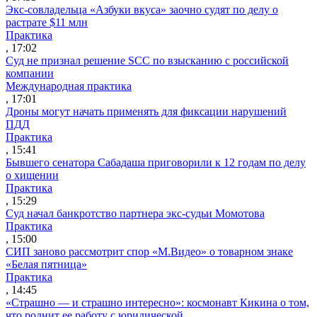
Экс-совладельца «Азбуки вкуса» заочно судят по делу о
растрате $11 млн
Практика
, 17:02
Суд не признал решение SCC по взысканию с российской
компании
Международная практика
, 17:01
Дроны могут начать применять для фиксации нарушений
ПДД
Практика
, 15:41
Бывшего сенатора Сабадаша приговорили к 12 годам по делу
о хищении
Практика
, 15:29
Суд начал банкротство партнера экс-судьи Момотова
Практика
, 15:00
СИП заново рассмотрит спор «М.Видео» о товарном знаке
«Белая пятница»
Практика
, 14:45
«Страшно — и страшно интересно»: космонавт Кикина о том,
что роднит ее работу с юридической