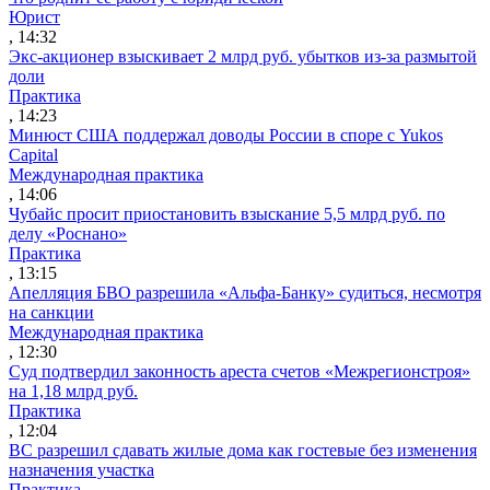
Юрист
, 14:32
Экс-акционер взыскивает 2 млрд руб. убытков из-за размытой
доли
Практика
, 14:23
Минюст США поддержал доводы России в споре с Yukos
Capital
Международная практика
, 14:06
Чубайс просит приостановить взыскание 5,5 млрд руб. по
делу «Роснано»
Практика
, 13:15
Апелляция БВО разрешила «Альфа-Банку» судиться, несмотря
на санкции
Международная практика
, 12:30
Суд подтвердил законность ареста счетов «Межрегионстроя»
на 1,18 млрд руб.
Практика
, 12:04
ВС разрешил сдавать жилые дома как гостевые без изменения
назначения участка
Практика