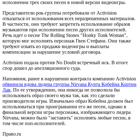
исполнении трех своих песен в новой версии видеоигры.
Представители рок-группы потребовали от Activision
отказаться от использования всех неразрешенных материалов.
В частности, они требуют запретить использование образов
музыкантов при исполнении песен других исполнителей.
Речь идет о песне The Rolling Stones "Honky Tonk Woman",
которую мог исполнять персонаж Гвен Стефани. Они также
требуют изъять из продажи видеоигры и выплаты
компенсации за нарушение условий договора.
Activision подала против No Doubt встречный иск. В итоге
спор дошел до апелляционного суда.
Напомним, ранее в нарушении контракта компанию Activision
обвинила вдова лидера группы Nirvana Курта Кобейна Кортни
Лав
. По ее утверждению, она никогда не позволила бы
использовать образ своего мужа так, как это сделали
производители игры. Изначально образ Кобейна должен был
использоваться при проигрывании его же песен, однако в
финальной версии игры персонажа, изображающего лидера
Nirvana, можно было "заставить" исполнять любые песни, в
том числе поп-исполнителей.
Право.ru