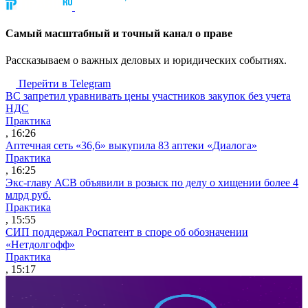
Cамый масштабный и точный канал о праве
Рассказываем о важных деловых и юридических событиях.
Перейти в Telegram
ВС запретил уравнивать цены участников закупок без учета
НДС
Практика
, 16:26
Аптечная сеть «36,6» выкупила 83 аптеки «Диалога»
Практика
, 16:25
Экс-главу АСВ объявили в розыск по делу о хищении более 4
млрд руб.
Практика
, 15:55
СИП поддержал Роспатент в споре об обозначении
«Нетдолгофф»
Практика
, 15:17