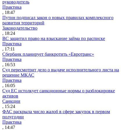
руководитель
Практика
, 18:47
Путин подписал закон о новых правилах комплексного
развития территорий
Законодательство
, 18:24
ВС защитил право на взыскание займа по расписке
Практика
, 17:11
Сбербанк планирует банкротить «Евротранс»
Практика
, 16:53
Суд пересмотрит дело о выдаче исполнительного листа на
решение МКАС
Практика
, 16:05
Суд ЕС истолкует санкционные нормы о разблокировке
активов
Санкции
, 15:24
ФАС раскрыла число жалоб в сфере закупок в первом
полугодии
Практика
, 14:47