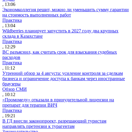
, 13:06
Экономколлегия решит, можно ли уменьшить сумму гарантии
на стоимость выполненных работ
Практика
, 13:04
Wildberries планирует запустить в 2027 году два крупных
склада в Казахстане
Практика
, 12:29
ВС разъяснил, как считать срок для взыскания судебных
расходов
Практика
, 11:12
Утренний обзор за 4 августа: усиление контроля за сделкам
бизнеса и ограничение доступа к банкам через иностранные
браузеры
Обзор СМИ
, 10:12
«Промомеду» отказали в принудительной лицензии на
препарат для терапии ВИЧ
Практика
, 19:21
В ГД внесли законопроект, разрешающий туристам
направлять претензии к турагентам
Законодательство