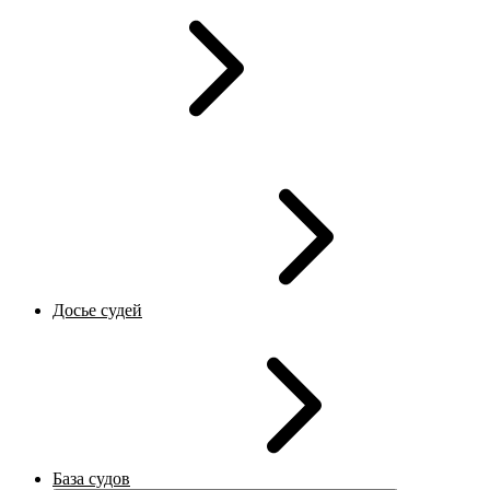
Досье судей
База судов