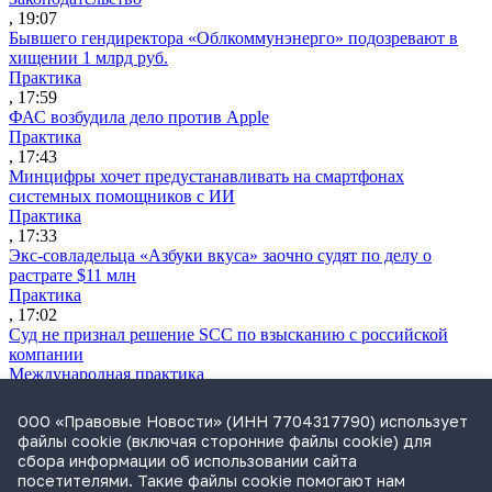
, 19:07
Бывшего гендиректора «Облкоммунэнерго» подозревают в
хищении 1 млрд руб.
Практика
, 17:59
ФАС возбудила дело против Apple
Практика
, 17:43
Минцифры хочет предустанавливать на смартфонах
системных помощников с ИИ
Практика
, 17:33
Экс-совладельца «Азбуки вкуса» заочно судят по делу о
растрате $11 млн
Практика
, 17:02
Суд не признал решение SCC по взысканию с российской
компании
Международная практика
, 17:01
Дроны могут начать применять для фиксации нарушений
ООО «Правовые Новости» (ИНН 7704317790) использует
ПДД
файлы cookie (включая сторонние файлы cookie) для
Практика
сбора информации об использовании сайта
, 15:41
посетителями. Такие файлы cookie помогают нам