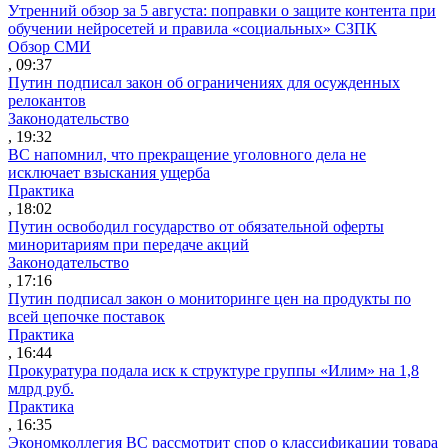
Утренний обзор за 5 августа: поправки о защите контента при
обучении нейросетей и правила «социальных» СЗПК
Обзор СМИ
, 09:37
Путин подписал закон об ограничениях для осужденных
релокантов
Законодательство
, 19:32
ВС напомнил, что прекращение уголовного дела не
исключает взыскания ущерба
Практика
, 18:02
Путин освободил государство от обязательной оферты
миноритариям при передаче акций
Законодательство
, 17:16
Путин подписал закон о мониторинге цен на продукты по
всей цепочке поставок
Практика
, 16:44
Прокуратура подала иск к структуре группы «Илим» на 1,8
млрд руб.
Практика
, 16:35
Экономколлегия ВС рассмотрит спор о классификации товара