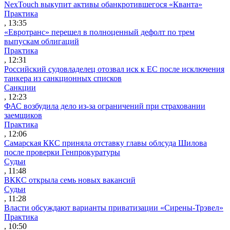
NexTouch выкупит активы обанкротившегося «Кванта»
Практика
, 13:35
«Евротранс» перешел в полноценный дефолт по трем
выпускам облигаций
Практика
, 12:31
Российский судовладелец отозвал иск к ЕС после исключения
танкера из санкционных списков
Санкции
, 12:23
ФАС возбудила дело из-за ограничений при страховании
заемщиков
Практика
, 12:06
Самарская ККС приняла отставку главы облсуда Шилова
после проверки Генпрокуратуры
Судьи
, 11:48
ВККС открыла семь новых вакансий
Судьи
, 11:28
Власти обсуждают варианты приватизации «Сирены-Трэвел»
Практика
, 10:50