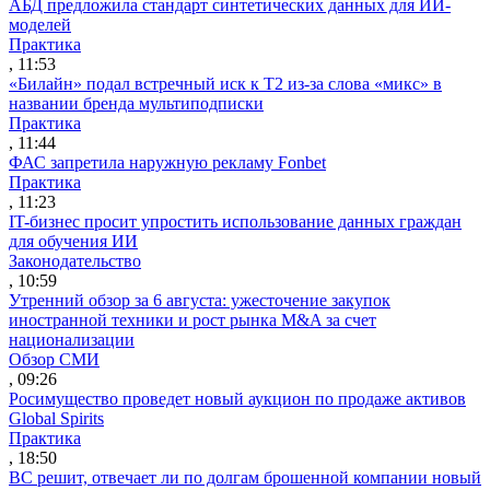
АБД предложила стандарт синтетических данных для ИИ-
моделей
Практика
, 11:53
«Билайн» подал встречный иск к Т2 из-за слова «микс» в
названии бренда мультиподписки
Практика
, 11:44
ФАС запретила наружную рекламу Fonbet
Практика
, 11:23
IT-бизнес просит упростить использование данных граждан
для обучения ИИ
Законодательство
, 10:59
Утренний обзор за 6 августа: ужесточение закупок
иностранной техники и рост рынка M&A за счет
национализации
Обзор СМИ
, 09:26
Росимущество проведет новый аукцион по продаже активов
Global Spirits
Практика
, 18:50
ВС решит, отвечает ли по долгам брошенной компании новый