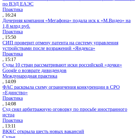
по ВЭД ЕАЭС
Практика
, 16:24
Дочерняя компания «Мегафона» подала иск к «М.Видео» на
1,8 млрд руб.
Практика
, 15:50
СИП проверит отмену патента на систему управления
устройствами после возражений «Яндекса»
Практика
, 15:17
Суды 10 стран рассматривают иски российской «дочки»
Google о возврате дивидендов
Международная практика
, 14:09
ФАС раскрыла схему ограничения конкуренции в СРО
«Единство»
Практика
, 14:08
Суд снял арбитражную оговорку по просьбе иностранного
истца
Практика
, 13:11
ВККС открыла шесть новых вакансий
Судьи