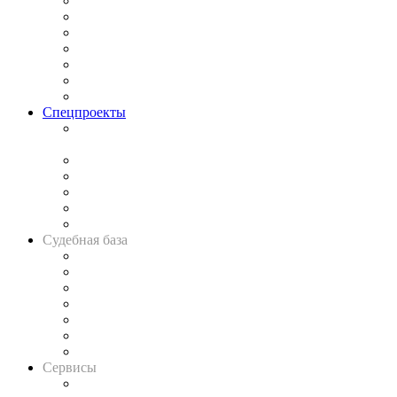
Практика
Законодательство
Процесс
Исследования
Рынок юридических услуг
Юридическое сообщество
Важнейшие правовые темы в прессе
Спецпроекты
Подкаст «В здравом уме
и твёрдой памяти»
Legal Design
Банкротная панорама
Советы для литигаторов
Сговоры на торгах
Авто
Судебная база
Картотека арбитражных дел
Решения арбитражных судов
Календарь рассмотрения арбитражных дел
Досье судей
Информация о судах
RSS лента новостей
Вакансии для юристов
Сервисы
Справочно-правовая система