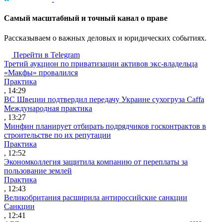
Cамый масштабный и точный канал о праве
Рассказываем о важных деловых и юридических событиях.
Перейти в Telegram
Третий аукцион по приватизации активов экс-владельца
«Макфы» провалился
Практика
, 14:29
ВС Швеции подтвердил передачу Украине сухогруза Caffa
Международная практика
, 13:27
Минфин планирует отбирать подрядчиков госконтрактов в
строительстве по их репутации
Практика
, 12:52
Экономколлегия защитила компанию от переплаты за
пользование землей
Практика
, 12:43
Великобритания расширила антироссийские санкции
Санкции
, 12:41