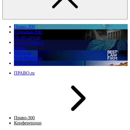
Право-300
Юррынок РФ:
35 лет спустя
Экологическое
право
Best Law
Firm Marketing
ПМЮФ 2026
ПРАВО.ru
Право-300
Конференции