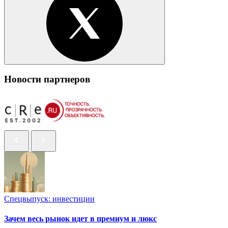
Новости партнеров
Спецвыпуск: инвестиции
Зачем весь рынок идет в премиум и люкс