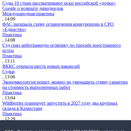
Суды 10 стран рассматривают иски российской «дочки»
Google о возврате дивидендов
Международная практика
, 14:09
ФАС раскрыла схему ограничения конкуренции в СРО
«Единство»
Практика
, 14:08
Суд снял арбитражную оговорку по просьбе иностранного
истца
Практика
, 13:11
ВККС открыла шесть новых вакансий
Судьи
, 13:06
Экономколлегия решит, можно ли уменьшить сумму гарантии
на стоимость выполненных работ
Практика
, 13:04
Wildberries планирует запустить в 2027 году два крупных
склада в Казахстане
Практика
, 12:29
ВС разъяснил, как считать срок для взыскания судебных
расходов