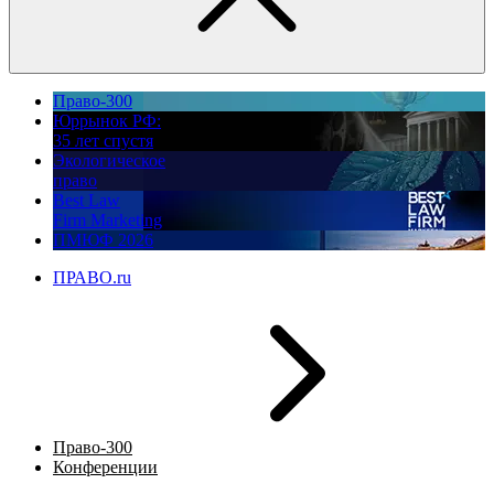
Право-300
Юррынок РФ:
35 лет спустя
Экологическое
право
Best Law
Firm Marketing
ПМЮФ 2026
ПРАВО.ru
Право-300
Конференции