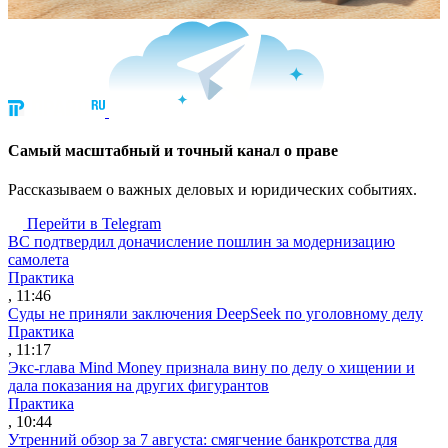
Cамый масштабный и точный канал о праве
Рассказываем о важных деловых и юридических событиях.
Перейти в Telegram
ВС подтвердил доначисление пошлин за модернизацию
самолета
Практика
, 11:46
Суды не приняли заключения DeepSeek по уголовному делу
Практика
, 11:17
Экс-глава Mind Money признала вину по делу о хищении и
дала показания на других фигурантов
Практика
, 10:44
Утренний обзор за 7 августа: смягчение банкротства для