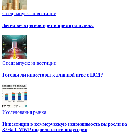
Спецвыпуск: инвестиции
Зачем весь рынок идет в премиум и люкс
Спецвыпуск: инвестиции
Готовы ли инвесторы к длинной игре с ЦОД?
Исследования рынка
Инвестиции в коммерческую недвижимость выросли на
37%: CMWP подвели итоги полугодия