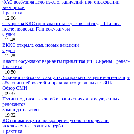
ФАС возбудила дело из-за ограничений при страховании
заемщиков
Практика
, 12:06
Самарская ККС приняла отставку главы облсуда Шилова
после проверки Генпрокуратуры
Судьи
, 11:48
ВККС открыла семь новых вакансий
Судьи
, 11:28
Власти обсуждают варианты приватизации «Сирены-Трэвел»
Практика
, 10:50
Утренний обзор за 5 августа: поправки о защите контента при
обучении нейросетей и правила «социальных» СЗПК
Обзор СМИ
, 09:37
Путин подписал закон об ограничениях для осужденных
релокантов
Законодательство
, 19:32
ВС напомнил, что прекращение уголовного дела не
исключает взыскания ущерба
Практика