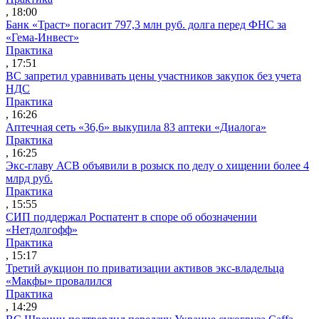
, 18:00
Банк «Траст» погасит 797,3 млн руб. долга перед ФНС за
«Гема-Инвест»
Практика
, 17:51
ВС запретил уравнивать цены участников закупок без учета
НДС
Практика
, 16:26
Аптечная сеть «36,6» выкупила 83 аптеки «Диалога»
Практика
, 16:25
Экс-главу АСВ объявили в розыск по делу о хищении более 4
млрд руб.
Практика
, 15:55
СИП поддержал Роспатент в споре об обозначении
«Нетдолгофф»
Практика
, 15:17
Третий аукцион по приватизации активов экс-владельца
«Макфы» провалился
Практика
, 14:29