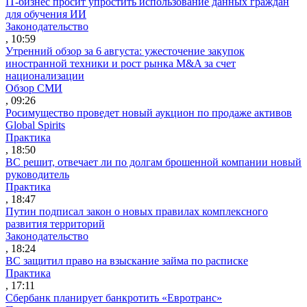
IT-бизнес просит упростить использование данных граждан
для обучения ИИ
Законодательство
, 10:59
Утренний обзор за 6 августа: ужесточение закупок
иностранной техники и рост рынка M&A за счет
национализации
Обзор СМИ
, 09:26
Росимущество проведет новый аукцион по продаже активов
Global Spirits
Практика
, 18:50
ВС решит, отвечает ли по долгам брошенной компании новый
руководитель
Практика
, 18:47
Путин подписал закон о новых правилах комплексного
развития территорий
Законодательство
, 18:24
ВС защитил право на взыскание займа по расписке
Практика
, 17:11
Сбербанк планирует банкротить «Евротранс»