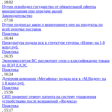
, 18:02
Путин освободил государство от обязательной оферты
миноритариям при передаче акций
Законодательство
, 17:16
Путин подписал закон о мониторинге цен на продукты по
всей цепочке поставок
Практика
, 16:44
Прокуратура подала иск к структуре группы «Илим» на 1,8
млрд руб.
Практика
, 16:35
Экономколлегия ВС рассмотрит спор о классификации товара
по ВЭД ЕАЭС
Практика
, 16:24
Дочерняя компания «Мегафона» подала иск к «М.Видео» на
1,8 млрд руб.
Практика
, 15:50
СИП проверит отмену патента на систему управления
устройствами после возражений «Яндекса»
Практика
, 15:17