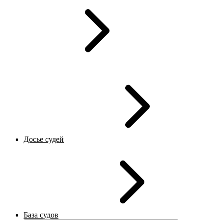
Досье судей
База судов