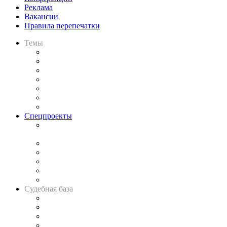
Реклама
Вакансии
Правила перепечатки
Темы
Практика
Законодательство
Процесс
Исследования
Рынок юридических услуг
Юридическое сообщество
Важнейшие правовые темы в прессе
Спецпроекты
Подкаст «В здравом уме
и твёрдой памяти»
Legal Design
Банкротная панорама
Советы для литигаторов
Сговоры на торгах
Авто
Судебная база
Картотека арбитражных дел
Решения арбитражных судов
Календарь рассмотрения арбитражных дел
Досье судей