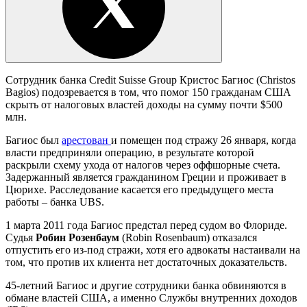
Сотрудник банка Credit Suisse Group Кристос Багиос (Christos
Bagios) подозревается в том, что помог 150 гражданам США
скрыть от налоговых властей доходы на сумму почти $500
млн.
Багиос был
арестован
и помещен под стражу 26 января, когда
власти предприняли операцию, в результате которой
раскрыли схему ухода от налогов через оффшорные счета.
Задержанный является гражданином Греции и проживает в
Цюрихе. Расследование касается его предыдущего места
работы – банка UBS.
1 марта 2011 года Багиос предстал перед судом во Флориде.
Судья
Робин Розенбаум
(Robin Rosenbaum) отказался
отпустить его из-под стражи, хотя его адвокаты настаивали на
том, что против их клиента нет достаточных доказательств.
45-летний Багиос и другие сотрудники банка обвиняются в
обмане властей США, а именно Службы внутренних доходов