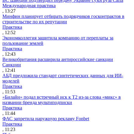
ВС Швеции подтвердил передачу Украине сухогруза Caffa
Международная практика
, 13:27
Минфин планирует отбирать подрядчиков госконтрактов в
строительстве по их репутации
Практика
, 12:52
Экономколлегия защитила компанию от переплаты за
пользование землей
Практика
, 12:43
Великобритания расширила антироссийские санкции
Санкции
, 12:41
АБД предложила стандарт синтетических данных для ИИ-
моделей
Практика
, 11:53
«Билайн» подал встречный иск к Т2 из-за слова «микс» в
названии бренда мультиподписки
Практика
, 11:44
ФАС запретила наружную рекламу Fonbet
Практика
, 11:23