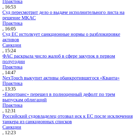
Практика
, 16:53
Суд пересмотрит дело о выдаче исполнительного листа на
решение МКАС
Практика
, 16:05
Суд ЕС истолкует санкционные нормы о разблокировке
активов
Санкции
, 15:24
ФАС раскрыла число жалоб в сфере закупок в первом
полугодии
Практика
, 14:47
NexTouch выкупит активы обанкротившегося «Кванта»
Практика
, 13:35
«Евротранс» перешел в полноценный дефолт по трем
выпускам облигаций
Практика
, 12:31
Российский судовладелец отозвал иск к ЕС после исключения
танкера из санкционных списков
Санкции
, 12:23