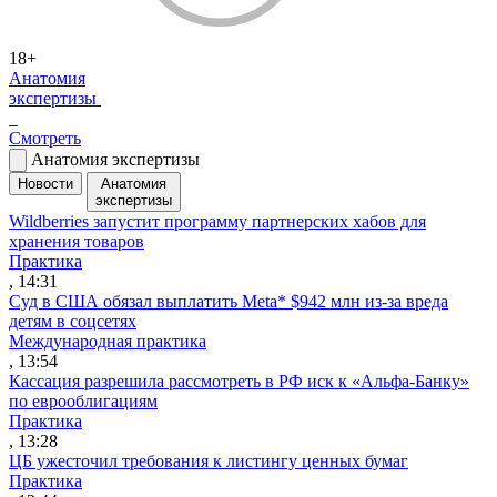
18+
Анатомия
экспертизы
Смотреть
Анатомия экспертизы
Новости
Анатомия
экспертизы
Wildberries запустит программу партнерских хабов для
хранения товаров
Практика
, 14:31
Суд в США обязал выплатить Meta* $942 млн из-за вреда
детям в соцсетях
Международная практика
, 13:54
Кассация разрешила рассмотреть в РФ иск к «Альфа-Банку»
по еврооблигациям
Практика
, 13:28
ЦБ ужесточил требования к листингу ценных бумаг
Практика