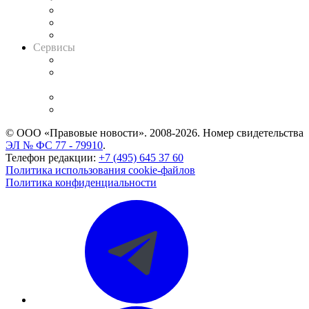
Информация о судах
RSS лента новостей
Вакансии для юристов
Сервисы
Справочно-правовая система
Casebook: мониторинг дел
и компаний
Caselook: поиск и анализ практики
CASE.ONE: управление юридической службой
© ООО «Правовые новости». 2008-2026.
Номер свидетельства
ЭЛ № ФС 77 - 79910
.
Телефон редакции:
+7 (495) 645 37 60
Политика использования cookie-файлов
Политика конфиденциальности