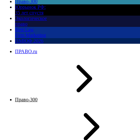
Право-300
Юррынок РФ:
35 лет спустя
Экологическое
право
Best Law
Firm Marketing
ПМЮФ 2026
ПРАВО.ru
Право-300