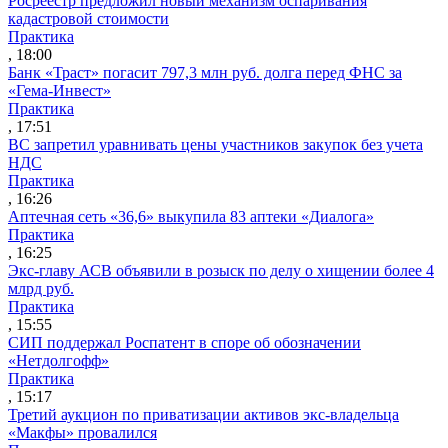
Росреестр предложил новый механизм оспаривания
кадастровой стоимости
Практика
, 18:00
Банк «Траст» погасит 797,3 млн руб. долга перед ФНС за
«Гема-Инвест»
Практика
, 17:51
ВС запретил уравнивать цены участников закупок без учета
НДС
Практика
, 16:26
Аптечная сеть «36,6» выкупила 83 аптеки «Диалога»
Практика
, 16:25
Экс-главу АСВ объявили в розыск по делу о хищении более 4
млрд руб.
Практика
, 15:55
СИП поддержал Роспатент в споре об обозначении
«Нетдолгофф»
Практика
, 15:17
Третий аукцион по приватизации активов экс-владельца
«Макфы» провалился