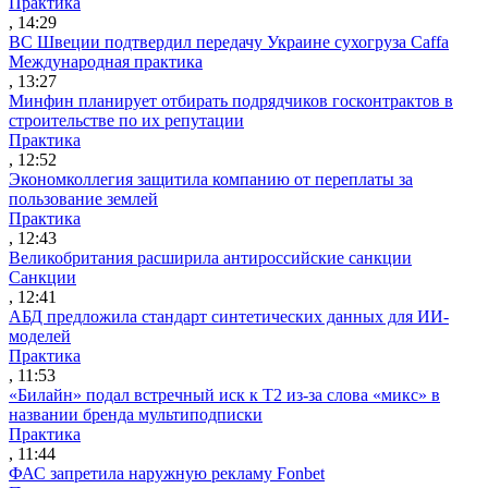
Практика
, 14:29
ВС Швеции подтвердил передачу Украине сухогруза Caffa
Международная практика
, 13:27
Минфин планирует отбирать подрядчиков госконтрактов в
строительстве по их репутации
Практика
, 12:52
Экономколлегия защитила компанию от переплаты за
пользование землей
Практика
, 12:43
Великобритания расширила антироссийские санкции
Санкции
, 12:41
АБД предложила стандарт синтетических данных для ИИ-
моделей
Практика
, 11:53
«Билайн» подал встречный иск к Т2 из-за слова «микс» в
названии бренда мультиподписки
Практика
, 11:44
ФАС запретила наружную рекламу Fonbet