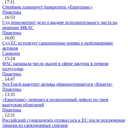
, 17:11
Сбербанк планирует банкротить «Евротранс»
Практика
, 16:53
Суд пересмотрит дело о выдаче исполнительного листа на
решение МКАС
Практика
, 16:05
Суд ЕС истолкует санкционные нормы о разблокировке
активов
Санкции
, 15:24
ФАС раскрыла число жалоб в сфере закупок в первом
полугодии
Практика
, 14:47
NexTouch выкупит активы обанкротившегося «Кванта»
Практика
, 13:35
«Евротранс» перешел в полноценный дефолт по трем
выпускам облигаций
Практика
, 12:31
Российский судовладелец отозвал иск к ЕС после исключения
танкера из санкционных списков