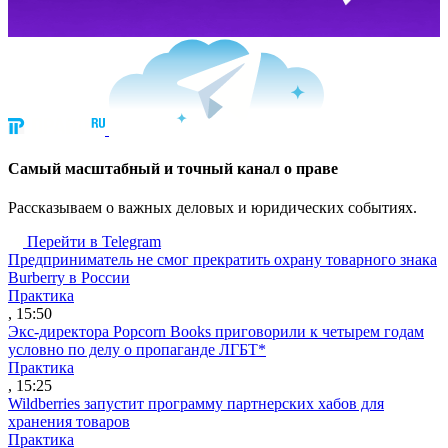
Cамый масштабный и точный канал о праве
Рассказываем о важных деловых и юридических событиях.
Перейти в Telegram
Предприниматель не смог прекратить охрану товарного знака
Burberry в России
Практика
, 15:50
Экс-директора Popcorn Books приговорили к четырем годам
условно по делу о пропаганде ЛГБТ*
Практика
, 15:25
Wildberries запустит программу партнерских хабов для
хранения товаров
Практика