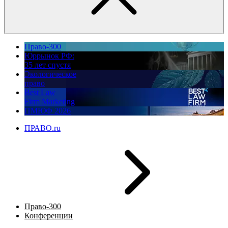
Право-300
Юррынок РФ:
35 лет спустя
Экологическое
право
Best Law
Firm Marketing
ПМЮФ 2026
ПРАВО.ru
Право-300
Конференции