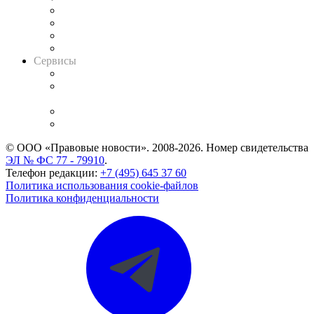
Досье судей
Информация о судах
RSS лента новостей
Вакансии для юристов
Сервисы
Справочно-правовая система
Casebook: мониторинг дел
и компаний
Caselook: поиск и анализ практики
CASE.ONE: управление юридической службой
© ООО «Правовые новости». 2008-2026.
Номер свидетельства
ЭЛ № ФС 77 - 79910
.
Телефон редакции:
+7 (495) 645 37 60
Политика использования cookie-файлов
Политика конфиденциальности