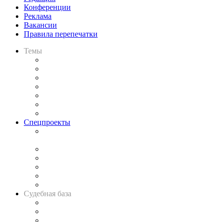
Конференции
Реклама
Вакансии
Правила перепечатки
Темы
Практика
Законодательство
Процесс
Исследования
Рынок юридических услуг
Юридическое сообщество
Важнейшие правовые темы в прессе
Спецпроекты
Подкаст «В здравом уме
и твёрдой памяти»
Legal Design
Банкротная панорама
Советы для литигаторов
Сговоры на торгах
Авто
Судебная база
Картотека арбитражных дел
Решения арбитражных судов
Календарь рассмотрения арбитражных дел