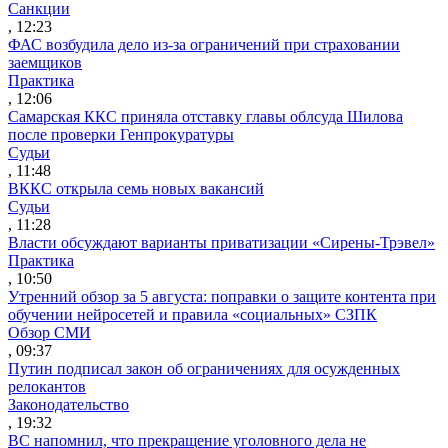
Санкции
, 12:23
ФАС возбудила дело из-за ограничений при страховании
заемщиков
Практика
, 12:06
Самарская ККС приняла отставку главы облсуда Шилова
после проверки Генпрокуратуры
Судьи
, 11:48
ВККС открыла семь новых вакансий
Судьи
, 11:28
Власти обсуждают варианты приватизации «Сирены-Трэвел»
Практика
, 10:50
Утренний обзор за 5 августа: поправки о защите контента при
обучении нейросетей и правила «социальных» СЗПК
Обзор СМИ
, 09:37
Путин подписал закон об ограничениях для осужденных
релокантов
Законодательство
, 19:32
ВС напомнил, что прекращение уголовного дела не