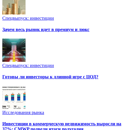
Спецвыпуск: инвестиции
Зачем весь рынок идет в премиум и люкс
Спецвыпуск: инвестиции
Готовы ли инвесторы к длинной игре с ЦОД?
Исследования рынка
Инвестиции в коммерческую недвижимость выросли на
37%: CMWP подвели итоги полугодия