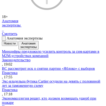
18+
Анатомия
экспертизы
Смотреть
Анатомия экспертизы
Новости
Анатомия
экспертизы
Минцифры предложило усилить контроль за сим-картами в
M2M-устройствах компаний
Законодательство
, 19:02
ВС рассмотрит иск о снятии партии «Яблоко» с выборов
Практика
, 17:55
Экс-владельца бутика Cartier осудили на девять с половиной
лет за таможенную схему
Практика
, 17:18
Экономколлегия решит, кто должен возмещать ущерб при
пожаре