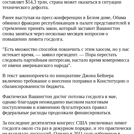
составляет $14,3 трлн, страна может оказаться в ситуации
технического дефолта.
Ранее выступая на пресс-конференции в Белом доме, Обама
обвинил фракцию республиканцев в палате представителей в
стремлении принять закон, который заставит Вашингтон
снова заняться через несколько месяцев вопросом о
повышении лимита госдолга.
"Есть множество способов покончить с этим хаосом, но у нас
истекает время, — заявил президент. — Пора перестать
следовать партийным интересам, настало время компромисса
от имени американского народа".
В текст законопроекта по инициативе Джона Бейнера
включено требование о внесении поправки в Конституцию о
сбалансированности бюджета.
Фактически Вашингтон достиг потолка госдолга в мае,
однако благодаря неожиданно высоким налоговым
поступлениям и изменению бухгалтерских правил
федеральные расходы продолжали финансироваться.
За последние десятилетия конгресс США увеличивал лимит
госдолга около ста раз в дежурном порядке, и это практически
не вызывало дискуссий. Однако в 2011 году избранные в