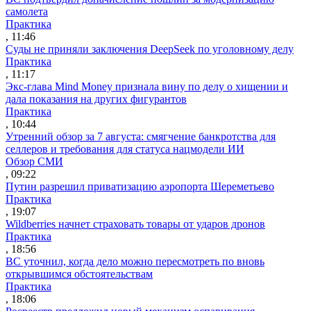
самолета
Практика
, 11:46
Суды не приняли заключения DeepSeek по уголовному делу
Практика
, 11:17
Экс-глава Mind Money признала вину по делу о хищении и
дала показания на других фигурантов
Практика
, 10:44
Утренний обзор за 7 августа: смягчение банкротства для
селлеров и требования для статуса нацмодели ИИ
Обзор СМИ
, 09:22
Путин разрешил приватизацию аэропорта Шереметьево
Практика
, 19:07
Wildberries начнет страховать товары от ударов дронов
Практика
, 18:56
ВС уточнил, когда дело можно пересмотреть по вновь
открывшимся обстоятельствам
Практика
, 18:06