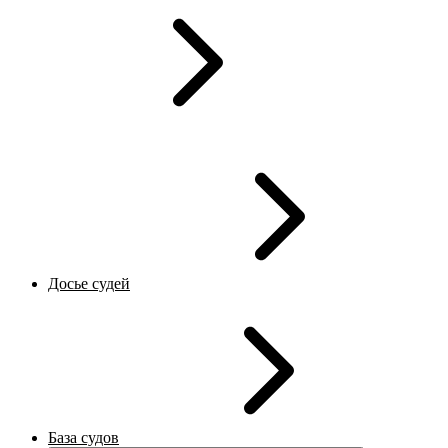
Досье судей
База судов