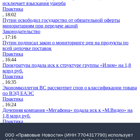
исключает взыскания ущерба
Практика
, 18:02
Путин освободил государство от обязательной оферты
миноритариям при передаче акций
Законодательство
, 17:16
Путин подписал закон о мониторинге цен на продукты по
всей цепочке поставок
Практика
, 16:44
Прокуратура подала иск к структуре группы «Илим» на 1,8
млрд руб.
Практика
, 16:35
Экономколлегия ВС рассмотрит спор о классификации товара
по ВЭД ЕАЭС
Практика
, 16:24
Дочерняя компания «Мегафона» подала иск к «М.Видео» на
1,8 млрд руб.
Практика
, 15:50
СИП проверит отмену патента на систему управления
ООО «Правовые Новости» (ИНН 7704317790) использует
устройствами после возражений «Яндекса»