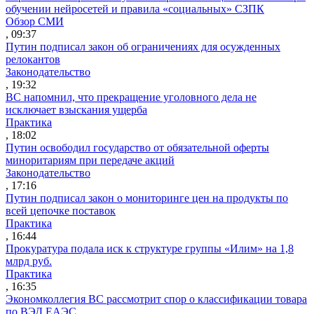
обучении нейросетей и правила «социальных» СЗПК
Обзор СМИ
, 09:37
Путин подписал закон об ограничениях для осужденных
релокантов
Законодательство
, 19:32
ВС напомнил, что прекращение уголовного дела не
исключает взыскания ущерба
Практика
, 18:02
Путин освободил государство от обязательной оферты
миноритариям при передаче акций
Законодательство
, 17:16
Путин подписал закон о мониторинге цен на продукты по
всей цепочке поставок
Практика
, 16:44
Прокуратура подала иск к структуре группы «Илим» на 1,8
млрд руб.
Практика
, 16:35
Экономколлегия ВС рассмотрит спор о классификации товара
по ВЭД ЕАЭС