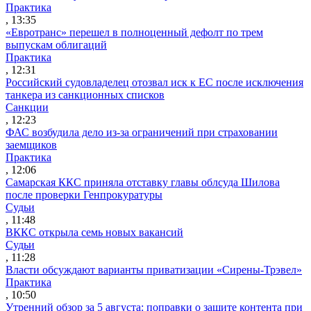
Практика
, 13:35
«Евротранс» перешел в полноценный дефолт по трем
выпускам облигаций
Практика
, 12:31
Российский судовладелец отозвал иск к ЕС после исключения
танкера из санкционных списков
Санкции
, 12:23
ФАС возбудила дело из-за ограничений при страховании
заемщиков
Практика
, 12:06
Самарская ККС приняла отставку главы облсуда Шилова
после проверки Генпрокуратуры
Судьи
, 11:48
ВККС открыла семь новых вакансий
Судьи
, 11:28
Власти обсуждают варианты приватизации «Сирены-Трэвел»
Практика
, 10:50
Утренний обзор за 5 августа: поправки о защите контента при