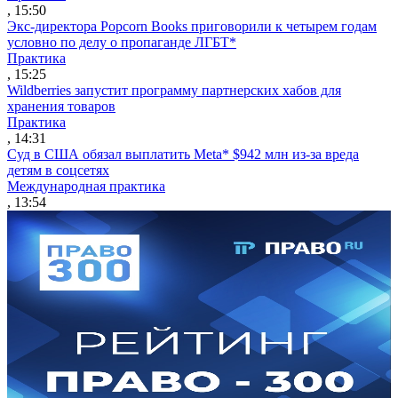
, 15:50
Экс-директора Popcorn Books приговорили к четырем годам
условно по делу о пропаганде ЛГБТ*
Практика
, 15:25
Wildberries запустит программу партнерских хабов для
хранения товаров
Практика
, 14:31
Суд в США обязал выплатить Meta* $942 млн из-за вреда
детям в соцсетях
Международная практика
, 13:54