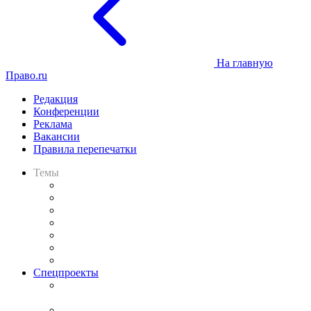
На главную
Право.ru
Редакция
Конференции
Реклама
Вакансии
Правила перепечатки
Темы
Практика
Законодательство
Процесс
Исследования
Рынок юридических услуг
Юридическое сообщество
Важнейшие правовые темы в прессе
Спецпроекты
Подкаст «В здравом уме
и твёрдой памяти»
Legal Design