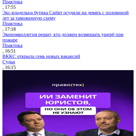
Практика
, 17:55
Экс-владельца бутика Cartier осудили на девять с половиной
лет за таможенную схему
Практика
, 17:18
Экономколлегия решит, кто должен возмещать ущерб при
пожаре
Практика
, 16:51
ВККС открыла семь новых вакансий
Судьи
, 16:15