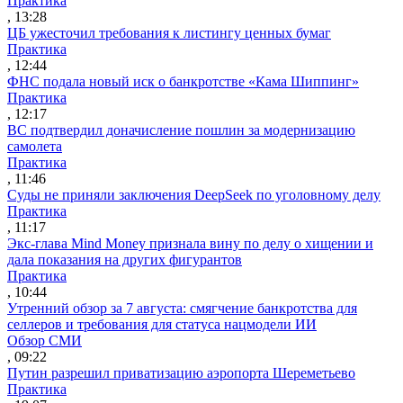
Практика
, 13:28
ЦБ ужесточил требования к листингу ценных бумаг
Практика
, 12:44
ФНС подала новый иск о банкротстве «Кама Шиппинг»
Практика
, 12:17
ВС подтвердил доначисление пошлин за модернизацию
самолета
Практика
, 11:46
Суды не приняли заключения DeepSeek по уголовному делу
Практика
, 11:17
Экс-глава Mind Money признала вину по делу о хищении и
дала показания на других фигурантов
Практика
, 10:44
Утренний обзор за 7 августа: смягчение банкротства для
селлеров и требования для статуса нацмодели ИИ
Обзор СМИ
, 09:22
Путин разрешил приватизацию аэропорта Шереметьево
Практика