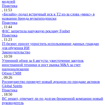
моделей
Практика
, 11:53
«Билайн» подал встречный иск к Т2 из-за слова «микс» в
названии бренда мультиподписки
Практика
, 11:44
ФАС запретила наружную рекламу Fonbet
Практика
, 11:23
IT-бизнес просит упростить использование данных граждан
для обучения ИИ
Законодательство
, 10:59
Утренний обзор за 6 августа: ужесточение закупок
иностранной техники и рост рынка M&A за счет
национализации
Обзор СМИ
, 09:26
Росимущество проведет новый аукцион по продаже активов
Global Spirits
Практика
, 18:50
ВС решит, отвечает ли по долгам брошенной компании новый
руководитель