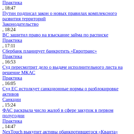
Практика
, 18:47
Путин подписал закон о новых правилах комплексного
развития территорий
Законодательство
, 18:24
ВС защитил право на взыскание займа по расписке
Практика
, 17:11
Сбербанк планирует банкротить «Евротранс»
Практика
, 16:53
Суд пересмотрит дело о выдаче исполнительного листа на
решение МКАС
Практика
, 16:05
Суд ЕС истолкует санкционные нормы о разблокировке
активов
Санкции
, 15:24
ФАС раскрыла число жалоб в сфере закупок в первом
полугодии
Практика
, 14:47
NexTouch выкупит активы обанкротившегося «Кванта»