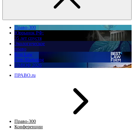
Право-300
Юррынок РФ:
35 лет спустя
Экологическое
право
Best Law
Firm Marketing
ПМЮФ 2026
ПРАВО.ru
Право-300
Конференции