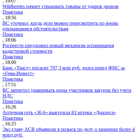
, 19:07
Wildberries начнет страховать товары от ударов дронов
Практика
, 18:56
ВС уточнил, когда дело можно пересмотреть по вновь
открывшимся обстоятельствам
Практика
, 18:06
Росреестр предложил новый механизм оспаривания
кадастровой стоимости
Практика
, 18:00
Банк «Траст» погасит 797,3 млн руб. долга перед ФНС за
«Гема-Инвест»
Практика
, 17:51
ВС запретил уравнивать цены участников закупок без учета
НДС
Практика
, 16:26
Аптечная сеть «36,6» выкупила 83 аптеки «Диалога»
Практика
, 16:25
Экс-главу АСВ объявили в розыск по делу о хищении более 4
млрд руб.