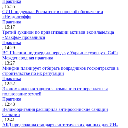
Практика
, 15:55
СИП поддержал Роспатент в споре об обозначении
«Нетдолгофф»
Практика
, 15:17
Третий аукцион по приватизации активов экс-владельца
«Макфы» провалился
Практика
, 14:29
ВС Швеции подтвердил передачу Украине сухогруза Caffa
Международная практика
, 13:27
Минфин планирует отбирать подрядчиков госконтрактов в
строительстве по их репутации
Практика
, 12:52
Экономколлегия защитила компанию от переплаты за
пользование землей
Практика
, 12:43
Великобритания расширила антироссийские санкции
Санкции
, 12:41
АБД предложила стандарт синтетических данных для ИИ-