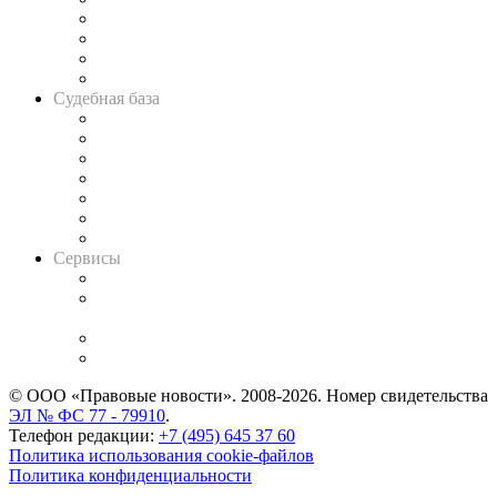
Банкротная панорама
Советы для литигаторов
Сговоры на торгах
Авто
Судебная база
Картотека арбитражных дел
Решения арбитражных судов
Календарь рассмотрения арбитражных дел
Досье судей
Информация о судах
RSS лента новостей
Вакансии для юристов
Сервисы
Справочно-правовая система
Casebook: мониторинг дел
и компаний
Caselook: поиск и анализ практики
CASE.ONE: управление юридической службой
© ООО «Правовые новости». 2008-2026.
Номер свидетельства
ЭЛ № ФС 77 - 79910
.
Телефон редакции:
+7 (495) 645 37 60
Политика использования cookie-файлов
Политика конфиденциальности