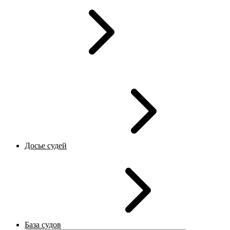
Досье судей
База судов