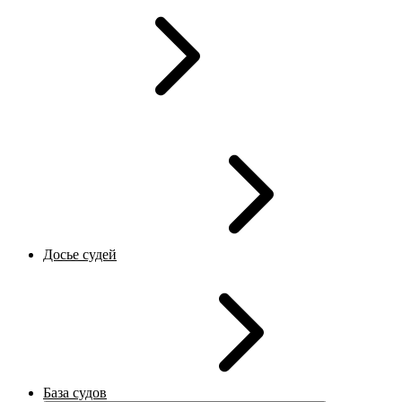
Досье судей
База судов