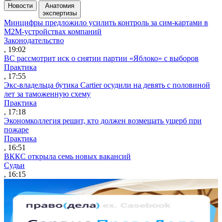
Новости
Анатомия
экспертизы
Минцифры предложило усилить контроль за сим-картами в
M2M-устройствах компаний
Законодательство
, 19:02
ВС рассмотрит иск о снятии партии «Яблоко» с выборов
Практика
, 17:55
Экс-владельца бутика Cartier осудили на девять с половиной
лет за таможенную схему
Практика
, 17:18
Экономколлегия решит, кто должен возмещать ущерб при
пожаре
Практика
, 16:51
ВККС открыла семь новых вакансий
Судьи
, 16:15