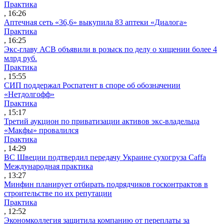
Практика
, 16:26
Аптечная сеть «36,6» выкупила 83 аптеки «Диалога»
Практика
, 16:25
Экс-главу АСВ объявили в розыск по делу о хищении более 4
млрд руб.
Практика
, 15:55
СИП поддержал Роспатент в споре об обозначении
«Нетдолгофф»
Практика
, 15:17
Третий аукцион по приватизации активов экс-владельца
«Макфы» провалился
Практика
, 14:29
ВС Швеции подтвердил передачу Украине сухогруза Caffa
Международная практика
, 13:27
Минфин планирует отбирать подрядчиков госконтрактов в
строительстве по их репутации
Практика
, 12:52
Экономколлегия защитила компанию от переплаты за