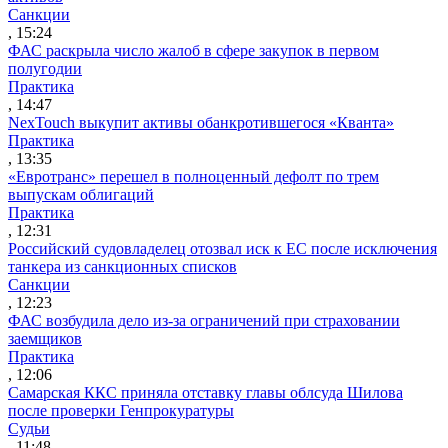
Санкции
, 15:24
ФАС раскрыла число жалоб в сфере закупок в первом
полугодии
Практика
, 14:47
NexTouch выкупит активы обанкротившегося «Кванта»
Практика
, 13:35
«Евротранс» перешел в полноценный дефолт по трем
выпускам облигаций
Практика
, 12:31
Российский судовладелец отозвал иск к ЕС после исключения
танкера из санкционных списков
Санкции
, 12:23
ФАС возбудила дело из-за ограничений при страховании
заемщиков
Практика
, 12:06
Самарская ККС приняла отставку главы облсуда Шилова
после проверки Генпрокуратуры
Судьи
, 11:48