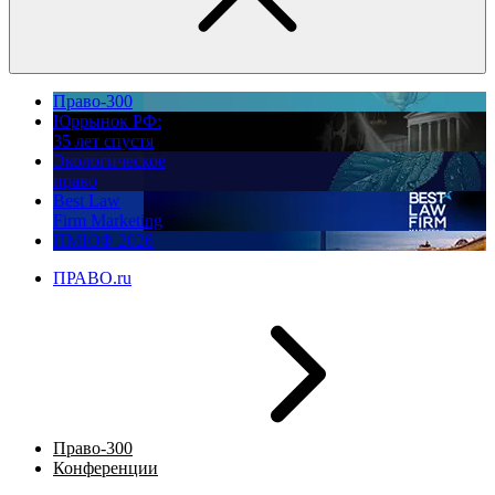
Право-300
Юррынок РФ:
35 лет спустя
Экологическое
право
Best Law
Firm Marketing
ПМЮФ 2026
ПРАВО.ru
Право-300
Конференции