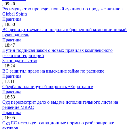
, 09:26
Росимущество проведет новый аукцион по продаже активов
Global Spirits
Практика
, 18:50
ВС решит, отвечает ли по долгам брошенной компании новый
руководитель
Практика
, 18:47
Путин подписал закон о новых правилах комплексного
развития территорий
Законодательство
, 18:24
ВС защитил право на взыскание займа по расписке
Практика
, 17:11
Сбербанк планирует банкротить «Евротранс»
Практика
, 16:53
Суд пересмотрит дело о выдаче исполнительного листа на
решение МКАС
Практика
, 16:05
Суд ЕС истолкует санкционные нормы о разблокировке
активов