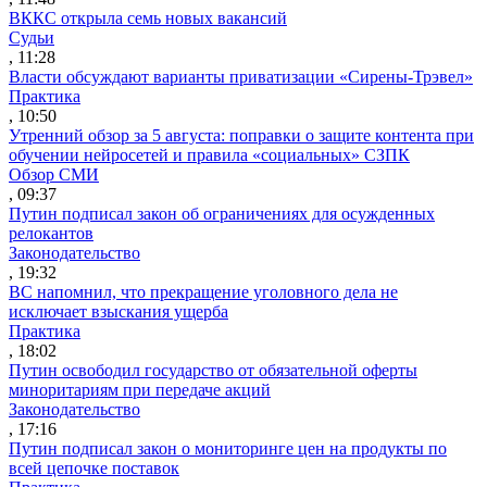
ВККС открыла семь новых вакансий
Судьи
, 11:28
Власти обсуждают варианты приватизации «Сирены-Трэвел»
Практика
, 10:50
Утренний обзор за 5 августа: поправки о защите контента при
обучении нейросетей и правила «социальных» СЗПК
Обзор СМИ
, 09:37
Путин подписал закон об ограничениях для осужденных
релокантов
Законодательство
, 19:32
ВС напомнил, что прекращение уголовного дела не
исключает взыскания ущерба
Практика
, 18:02
Путин освободил государство от обязательной оферты
миноритариям при передаче акций
Законодательство
, 17:16
Путин подписал закон о мониторинге цен на продукты по
всей цепочке поставок