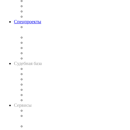
Исследования
Рынок юридических услуг
Юридическое сообщество
Важнейшие правовые темы в прессе
Спецпроекты
Подкаст «В здравом уме
и твёрдой памяти»
Legal Design
Банкротная панорама
Советы для литигаторов
Сговоры на торгах
Авто
Судебная база
Картотека арбитражных дел
Решения арбитражных судов
Календарь рассмотрения арбитражных дел
Досье судей
Информация о судах
RSS лента новостей
Вакансии для юристов
Сервисы
Справочно-правовая система
Casebook: мониторинг дел
и компаний
Caselook: поиск и анализ практики