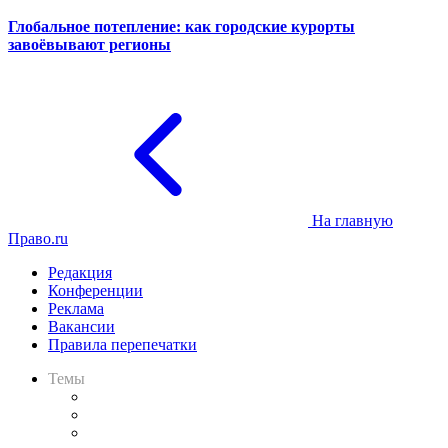
Глобальное потепление: как городские курорты
завоёвывают регионы
На главную
Право.ru
Редакция
Конференции
Реклама
Вакансии
Правила перепечатки
Темы
Практика
Законодательство
Процесс