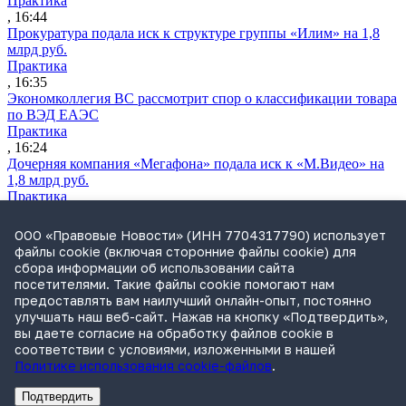
Практика
, 16:44
Прокуратура подала иск к структуре группы «Илим» на 1,8
млрд руб.
Практика
, 16:35
Экономколлегия ВС рассмотрит спор о классификации товара
по ВЭД ЕАЭС
Практика
, 16:24
Дочерняя компания «Мегафона» подала иск к «М.Видео» на
1,8 млрд руб.
Практика
, 15:50
СИП проверит отмену патента на систему управления
ООО «Правовые Новости» (ИНН 7704317790) использует
устройствами после возражений «Яндекса»
файлы cookie (включая сторонние файлы cookie) для
Практика
сбора информации об использовании сайта
, 15:17
посетителями. Такие файлы cookie помогают нам
Суды 10 стран рассматривают иски российской «дочки»
предоставлять вам наилучший онлайн-опыт, постоянно
Google о возврате дивидендов
улучшать наш веб-сайт. Нажав на кнопку «Подтвердить»,
Международная практика
вы даете согласие на обработку файлов cookie в
, 14:09
соответствии с условиями, изложенными в нашей
Политике использования cookie-файлов
.
Подтвердить