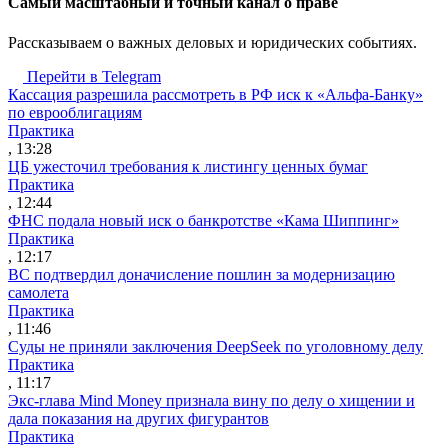
Cамый масштабный и точный канал о праве
Рассказываем о важных деловых и юридических событиях.
Перейти в Telegram
Кассация разрешила рассмотреть в РФ иск к «Альфа-Банку»
по еврооблигациям
Практика
, 13:28
ЦБ ужесточил требования к листингу ценных бумаг
Практика
, 12:44
ФНС подала новый иск о банкротстве «Кама Шиппинг»
Практика
, 12:17
ВС подтвердил доначисление пошлин за модернизацию
самолета
Практика
, 11:46
Суды не приняли заключения DeepSeek по уголовному делу
Практика
, 11:17
Экс-глава Mind Money признала вину по делу о хищении и
дала показания на других фигурантов
Практика