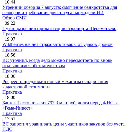
, 10:44
Утренний обзор за 7 августа: смягчение банкротства для
селлеров и требования для статуса нацмодели ИИ
Обзор СМИ
, 09:22
Путин разрешил приватизацию аэропорта Шереметьево
Практика
, 19:07
Wildberries начнет страховать товары от ударов дронов
Практика
, 18:56
ВС уточнил, когда дело можно пересмотреть по вновь
открывшимся обстоятельствам
Практика
, 18:06
Росреестр предложил новый механизм оспаривания
кадастровой стоимости
Практика
, 18:00
Банк «Траст» погасит 797,3 млн руб. долга перед ФНС за
«Гема-Инвест»
Практика
, 17:51
ВС запретил уравнивать цены участников закупок без учета
НДС