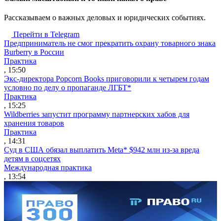
Рассказываем о важных деловых и юридических событиях.
Перейти в Telegram
Предприниматель не смог прекратить охрану товарного знака
Burberry в России
Практика
, 15:50
Экс-директора Popcorn Books приговорили к четырем годам
условно по делу о пропаганде ЛГБТ*
Практика
, 15:25
Wildberries запустит программу партнерских хабов для
хранения товаров
Практика
, 14:31
Суд в США обязал выплатить Meta* $942 млн из-за вреда
детям в соцсетях
Международная практика
, 13:54