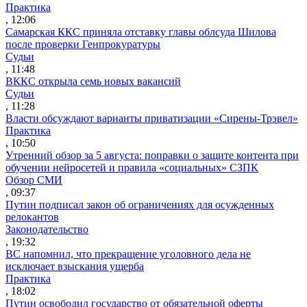
Практика
, 12:06
Самарская ККС приняла отставку главы облсуда Шилова
после проверки Генпрокуратуры
Судьи
, 11:48
ВККС открыла семь новых вакансий
Судьи
, 11:28
Власти обсуждают варианты приватизации «Сирены-Трэвел»
Практика
, 10:50
Утренний обзор за 5 августа: поправки о защите контента при
обучении нейросетей и правила «социальных» СЗПК
Обзор СМИ
, 09:37
Путин подписал закон об ограничениях для осужденных
релокантов
Законодательство
, 19:32
ВС напомнил, что прекращение уголовного дела не
исключает взыскания ущерба
Практика
, 18:02
Путин освободил государство от обязательной оферты