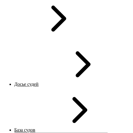
Досье судей
База судов