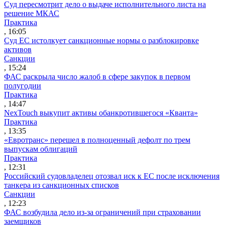
Суд пересмотрит дело о выдаче исполнительного листа на
решение МКАС
Практика
, 16:05
Суд ЕС истолкует санкционные нормы о разблокировке
активов
Санкции
, 15:24
ФАС раскрыла число жалоб в сфере закупок в первом
полугодии
Практика
, 14:47
NexTouch выкупит активы обанкротившегося «Кванта»
Практика
, 13:35
«Евротранс» перешел в полноценный дефолт по трем
выпускам облигаций
Практика
, 12:31
Российский судовладелец отозвал иск к ЕС после исключения
танкера из санкционных списков
Санкции
, 12:23
ФАС возбудила дело из-за ограничений при страховании
заемщиков