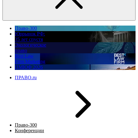
Право-300
Юррынок РФ:
35 лет спустя
Экологическое
право
Best Law
Firm Marketing
ПМЮФ 2026
ПРАВО.ru
Право-300
Конференции