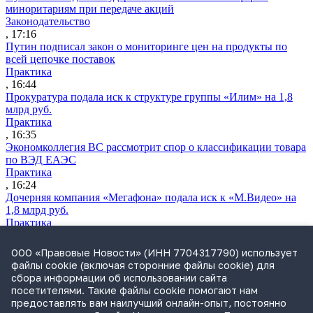
миноритариям при передаче акций
Законодательство
, 17:16
Путин подписал закон о мониторинге цен на продукты по
всей цепочке поставок
Практика
, 16:44
Прокуратура подала иск к структуре группы «Илим» на 1,8
млрд руб.
Практика
, 16:35
Экономколлегия ВС рассмотрит спор о классификации товара
по ВЭД ЕАЭС
Практика
, 16:24
Дочерняя компания «Мегафона» подала иск к «М.Видео» на
1,8 млрд руб.
Практика
, 15:50
СИП проверит отмену патента на систему управления
ООО «Правовые Новости» (ИНН 7704317790) использует
устройствами после возражений «Яндекса»
файлы cookie (включая сторонние файлы cookie) для
Практика
сбора информации об использовании сайта
, 15:17
посетителями. Такие файлы cookie помогают нам
Суды 10 стран рассматривают иски российской «дочки»
предоставлять вам наилучший онлайн-опыт, постоянно
Google о возврате дивидендов