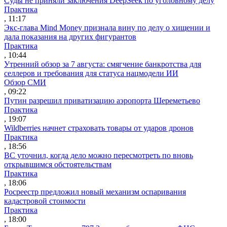
Суды не приняли заключения DeepSeek по уголовному делу
Практика
, 11:17
Экс-глава Mind Money признала вину по делу о хищении и
дала показания на других фигурантов
Практика
, 10:44
Утренний обзор за 7 августа: смягчение банкротства для
селлеров и требования для статуса нацмодели ИИ
Обзор СМИ
, 09:22
Путин разрешил приватизацию аэропорта Шереметьево
Практика
, 19:07
Wildberries начнет страховать товары от ударов дронов
Практика
, 18:56
ВС уточнил, когда дело можно пересмотреть по вновь
открывшимся обстоятельствам
Практика
, 18:06
Росреестр предложил новый механизм оспаривания
кадастровой стоимости
Практика
, 18:00