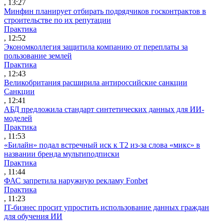
, 13:27
Минфин планирует отбирать подрядчиков госконтрактов в
строительстве по их репутации
Практика
, 12:52
Экономколлегия защитила компанию от переплаты за
пользование землей
Практика
, 12:43
Великобритания расширила антироссийские санкции
Санкции
, 12:41
АБД предложила стандарт синтетических данных для ИИ-
моделей
Практика
, 11:53
«Билайн» подал встречный иск к Т2 из-за слова «микс» в
названии бренда мультиподписки
Практика
, 11:44
ФАС запретила наружную рекламу Fonbet
Практика
, 11:23
IT-бизнес просит упростить использование данных граждан
для обучения ИИ