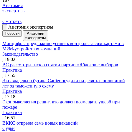
18+
Анатомия
экспертизы
Смотреть
Анатомия экспертизы
Новости
Анатомия
экспертизы
Минцифры предложило усилить контроль за сим-картами в
M2M-устройствах компаний
Законодательство
, 19:02
ВС рассмотрит иск о снятии партии «Яблоко» с выборов
Практика
, 17:55
Экс-владельца бутика Cartier осудили на девять с половиной
лет за таможенную схему
Практика
, 17:18
Экономколлегия решит, кто должен возмещать ущерб при
пожаре
Практика
, 16:51
ВККС открыла семь новых вакансий
Судьи