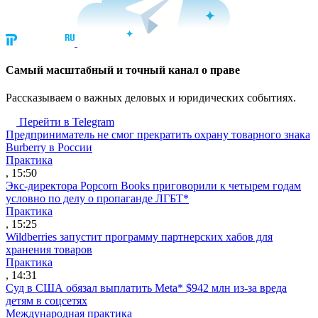
Cамый масштабный и точный канал о праве
Рассказываем о важных деловых и юридических событиях.
Перейти в Telegram
Предприниматель не смог прекратить охрану товарного знака
Burberry в России
Практика
, 15:50
Экс-директора Popcorn Books приговорили к четырем годам
условно по делу о пропаганде ЛГБТ*
Практика
, 15:25
Wildberries запустит программу партнерских хабов для
хранения товаров
Практика
, 14:31
Суд в США обязал выплатить Meta* $942 млн из-за вреда
детям в соцсетях
Международная практика