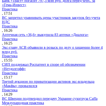
Банк «Траст» погасит 797,3 млн руб. долга перед ФНС за
«Гема-Инвест»
Практика
, 17:51
ВС запретил уравнивать цены участников закупок без учета
НДС
Практика
, 16:26
Аптечная сеть «36,6» выкупила 83 аптеки «Диалога»
Практика
, 16:25
Экс-главу АСВ объявили в розыск по делу о хищении более 4
млрд руб.
Практика
, 15:55
СИП поддержал Роспатент в споре об обозначении
«Нетдолгофф»
Практика
, 15:17
Третий аукцион по приватизации активов экс-владельца
«Макфы» провалился
Практика
, 14:29
ВС Швеции подтвердил передачу Украине сухогруза Caffa
Международная практика