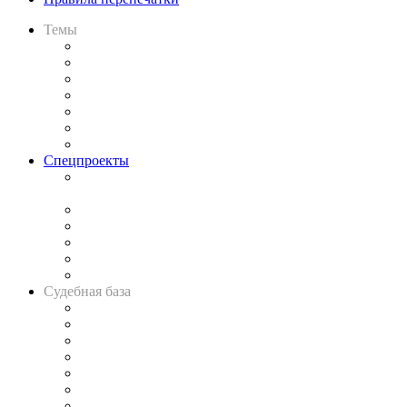
Темы
Практика
Законодательство
Процесс
Исследования
Рынок юридических услуг
Юридическое сообщество
Важнейшие правовые темы в прессе
Спецпроекты
Подкаст «В здравом уме
и твёрдой памяти»
Legal Design
Банкротная панорама
Советы для литигаторов
Сговоры на торгах
Авто
Судебная база
Картотека арбитражных дел
Решения арбитражных судов
Календарь рассмотрения арбитражных дел
Досье судей
Информация о судах
RSS лента новостей
Вакансии для юристов