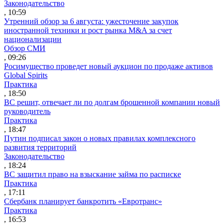
Законодательство
, 10:59
Утренний обзор за 6 августа: ужесточение закупок
иностранной техники и рост рынка M&A за счет
национализации
Обзор СМИ
, 09:26
Росимущество проведет новый аукцион по продаже активов
Global Spirits
Практика
, 18:50
ВС решит, отвечает ли по долгам брошенной компании новый
руководитель
Практика
, 18:47
Путин подписал закон о новых правилах комплексного
развития территорий
Законодательство
, 18:24
ВС защитил право на взыскание займа по расписке
Практика
, 17:11
Сбербанк планирует банкротить «Евротранс»
Практика
, 16:53