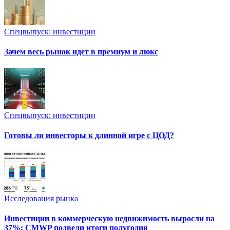
Спецвыпуск: инвестиции
Зачем весь рынок идет в премиум и люкс
Спецвыпуск: инвестиции
Готовы ли инвесторы к длинной игре с ЦОД?
Исследования рынка
Инвестиции в коммерческую недвижимость выросли на
37%: CMWP подвели итоги полугодия