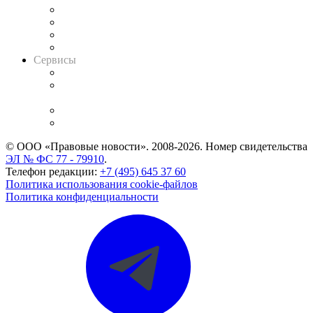
Досье судей
Информация о судах
RSS лента новостей
Вакансии для юристов
Сервисы
Справочно-правовая система
Casebook: мониторинг дел
и компаний
Caselook: поиск и анализ практики
CASE.ONE: управление юридической службой
© ООО «Правовые новости». 2008-2026.
Номер свидетельства
ЭЛ № ФС 77 - 79910
.
Телефон редакции:
+7 (495) 645 37 60
Политика использования cookie-файлов
Политика конфиденциальности