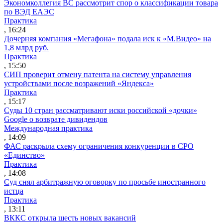
Экономколлегия ВС рассмотрит спор о классификации товара
по ВЭД ЕАЭС
Практика
, 16:24
Дочерняя компания «Мегафона» подала иск к «М.Видео» на
1,8 млрд руб.
Практика
, 15:50
СИП проверит отмену патента на систему управления
устройствами после возражений «Яндекса»
Практика
, 15:17
Суды 10 стран рассматривают иски российской «дочки»
Google о возврате дивидендов
Международная практика
, 14:09
ФАС раскрыла схему ограничения конкуренции в СРО
«Единство»
Практика
, 14:08
Суд снял арбитражную оговорку по просьбе иностранного
истца
Практика
, 13:11
ВККС открыла шесть новых вакансий