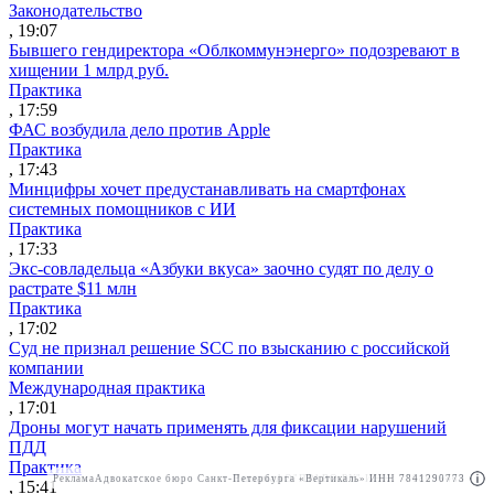
Законодательство
, 19:07
Бывшего гендиректора «Облкоммунэнерго» подозревают в
хищении 1 млрд руб.
Практика
, 17:59
ФАС возбудила дело против Apple
Практика
, 17:43
Минцифры хочет предустанавливать на смартфонах
системных помощников с ИИ
Практика
, 17:33
Экс-совладельца «Азбуки вкуса» заочно судят по делу о
растрате $11 млн
Практика
, 17:02
Суд не признал решение SCC по взысканию с российской
компании
Международная практика
, 17:01
Дроны могут начать применять для фиксации нарушений
ПДД
Практика
Реклама
Адвокатское бюро Санкт-Петербурга «Вертикаль» ИНН 7841290773
Реклама
АО"ПРАВО.РУ" ИНН: 7708095468
, 15:41