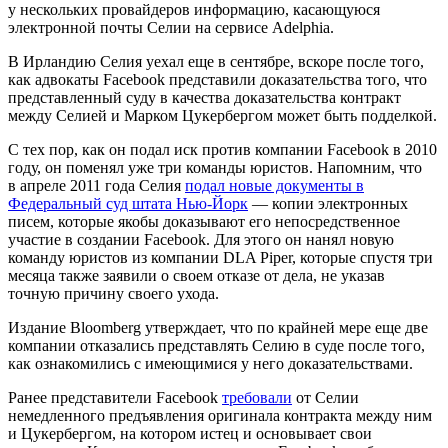
у нескольких провайдеров информацию, касающуюся
электронной почты Селии на сервисе Adelphia.
В Ирландию Селия уехал еще в сентябре, вскоре после того,
как адвокаты Facebook представили доказательства того, что
представленный суду в качества доказательства контракт
между Селией и Марком Цукербергом может быть подделкой.
С тех пор, как он подал иск против компании Facebook в 2010
году, он поменял уже три команды юристов. Напомним, что
в апреле 2011 года Селия
подал новые документы в
Федеральный суд штата Нью-Йорк
— копии электронных
писем, которые якобы доказывают его непосредственное
участие в создании Facebook. Для этого он нанял новую
команду юристов из компании DLA Piper, которые спустя три
месяца также заявили о своем отказе от дела, не указав
точную причину своего ухода.
Издание Bloomberg утверждает, что по крайней мере еще две
компании отказались представлять Селию в суде после того,
как ознакомились с имеющимися у него доказательствами.
Ранее представители Facebook
требовали
от Селии
немедленного предъявления оригинала контракта между ним
и Цукербергом, на котором истец и основывает свои