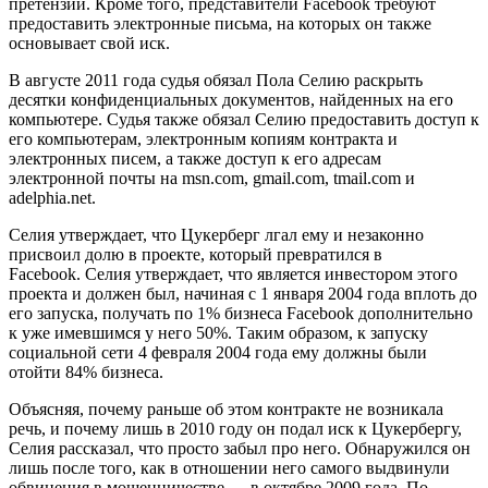
претензии. Кроме того, представители Facebook требуют
предоставить электронные письма, на которых он также
основывает свой иск.
В августе 2011 года судья обязал Пола Селию раскрыть
десятки конфиденциальных документов, найденных на его
компьютере. Судья также обязал Селию предоставить доступ к
его компьютерам, электронным копиям контракта и
электронных писем, а также доступ к его адресам
электронной почты на msn.com, gmail.com, tmail.com и
adelphia.net.
Селия утверждает, что Цукерберг лгал ему и незаконно
присвоил долю в проекте, который превратился в
Facebook. Селия утверждает, что является инвестором этого
проекта и должен был, начиная с 1 января 2004 года вплоть до
его запуска, получать по 1% бизнеса Facebook дополнительно
к уже имевшимся у него 50%. Таким образом, к запуску
социальной сети 4 февраля 2004 года ему должны были
отойти 84% бизнеса.
Объясняя, почему раньше об этом контракте не возникала
речь, и почему лишь в 2010 году он подал иск к Цукербергу,
Селия рассказал, что просто забыл про него. Обнаружился он
лишь после того, как в отношении него самого выдвинули
обвинения в мошенничестве — в октябре 2009 года. По