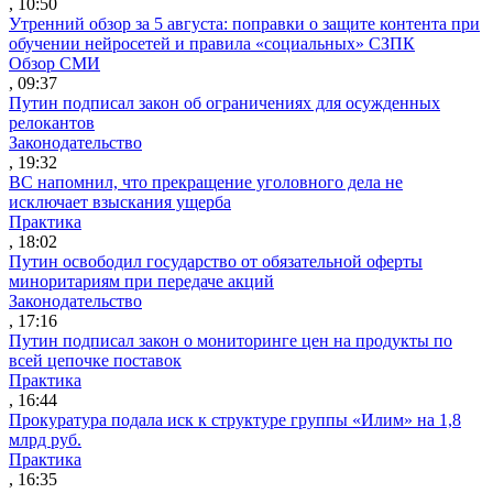
, 10:50
Утренний обзор за 5 августа: поправки о защите контента при
обучении нейросетей и правила «социальных» СЗПК
Обзор СМИ
, 09:37
Путин подписал закон об ограничениях для осужденных
релокантов
Законодательство
, 19:32
ВС напомнил, что прекращение уголовного дела не
исключает взыскания ущерба
Практика
, 18:02
Путин освободил государство от обязательной оферты
миноритариям при передаче акций
Законодательство
, 17:16
Путин подписал закон о мониторинге цен на продукты по
всей цепочке поставок
Практика
, 16:44
Прокуратура подала иск к структуре группы «Илим» на 1,8
млрд руб.
Практика
, 16:35