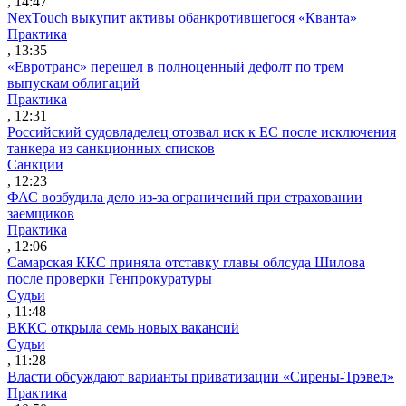
, 14:47
NexTouch выкупит активы обанкротившегося «Кванта»
Практика
, 13:35
«Евротранс» перешел в полноценный дефолт по трем
выпускам облигаций
Практика
, 12:31
Российский судовладелец отозвал иск к ЕС после исключения
танкера из санкционных списков
Санкции
, 12:23
ФАС возбудила дело из-за ограничений при страховании
заемщиков
Практика
, 12:06
Самарская ККС приняла отставку главы облсуда Шилова
после проверки Генпрокуратуры
Судьи
, 11:48
ВККС открыла семь новых вакансий
Судьи
, 11:28
Власти обсуждают варианты приватизации «Сирены-Трэвел»
Практика