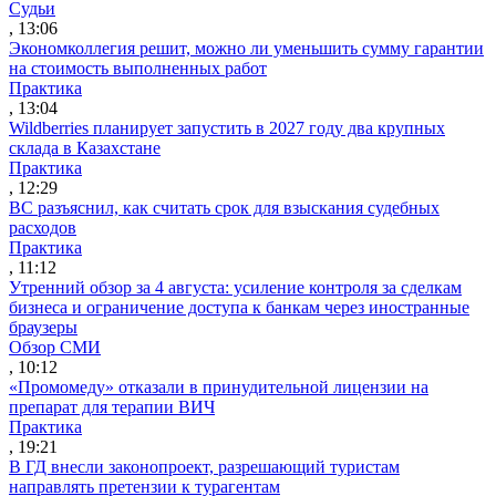
Судьи
, 13:06
Экономколлегия решит, можно ли уменьшить сумму гарантии
на стоимость выполненных работ
Практика
, 13:04
Wildberries планирует запустить в 2027 году два крупных
склада в Казахстане
Практика
, 12:29
ВС разъяснил, как считать срок для взыскания судебных
расходов
Практика
, 11:12
Утренний обзор за 4 августа: усиление контроля за сделкам
бизнеса и ограничение доступа к банкам через иностранные
браузеры
Обзор СМИ
, 10:12
«Промомеду» отказали в принудительной лицензии на
препарат для терапии ВИЧ
Практика
, 19:21
В ГД внесли законопроект, разрешающий туристам
направлять претензии к турагентам