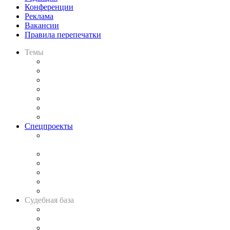
Конференции
Реклама
Вакансии
Правила перепечатки
Темы
Практика
Законодательство
Процесс
Исследования
Рынок юридических услуг
Юридическое сообщество
Важнейшие правовые темы в прессе
Спецпроекты
Подкаст «В здравом уме
и твёрдой памяти»
Legal Design
Банкротная панорама
Советы для литигаторов
Сговоры на торгах
Авто
Судебная база
Картотека арбитражных дел
Решения арбитражных судов
Календарь рассмотрения арбитражных дел