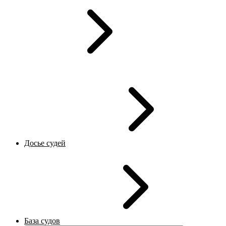
Досье судей
База судов