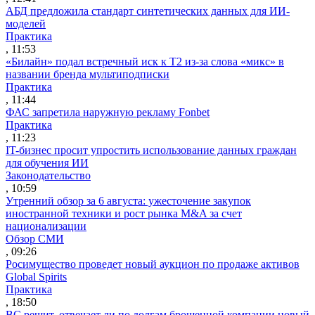
АБД предложила стандарт синтетических данных для ИИ-
моделей
Практика
, 11:53
«Билайн» подал встречный иск к Т2 из-за слова «микс» в
названии бренда мультиподписки
Практика
, 11:44
ФАС запретила наружную рекламу Fonbet
Практика
, 11:23
IT-бизнес просит упростить использование данных граждан
для обучения ИИ
Законодательство
, 10:59
Утренний обзор за 6 августа: ужесточение закупок
иностранной техники и рост рынка M&A за счет
национализации
Обзор СМИ
, 09:26
Росимущество проведет новый аукцион по продаже активов
Global Spirits
Практика
, 18:50
ВС решит, отвечает ли по долгам брошенной компании новый