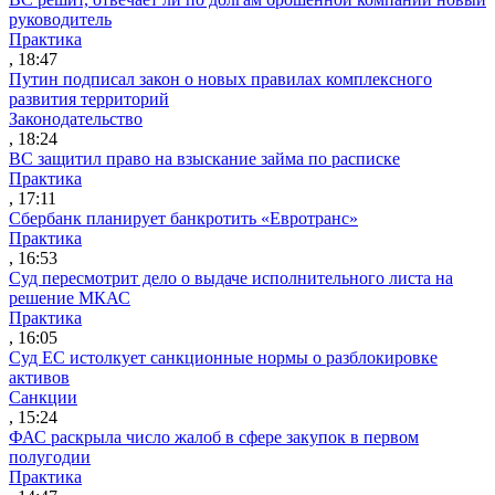
руководитель
Практика
, 18:47
Путин подписал закон о новых правилах комплексного
развития территорий
Законодательство
, 18:24
ВС защитил право на взыскание займа по расписке
Практика
, 17:11
Сбербанк планирует банкротить «Евротранс»
Практика
, 16:53
Суд пересмотрит дело о выдаче исполнительного листа на
решение МКАС
Практика
, 16:05
Суд ЕС истолкует санкционные нормы о разблокировке
активов
Санкции
, 15:24
ФАС раскрыла число жалоб в сфере закупок в первом
полугодии
Практика