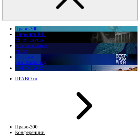
Право-300
Юррынок РФ:
35 лет спустя
Экологическое
право
Best Law
Firm Marketing
ПМЮФ 2026
ПРАВО.ru
Право-300
Конференции