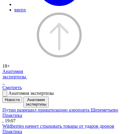
вверх
18+
Анатомия
экспертизы
Смотреть
Анатомия экспертизы
Новости
Анатомия
экспертизы
Путин разрешил приватизацию аэропорта Шереметьево
Практика
, 19:07
Wildberries начнет страховать товары от ударов дронов
Практика