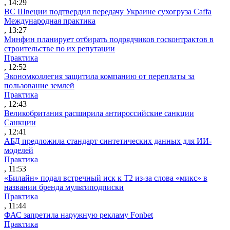
, 14:29
ВС Швеции подтвердил передачу Украине сухогруза Caffa
Международная практика
, 13:27
Минфин планирует отбирать подрядчиков госконтрактов в
строительстве по их репутации
Практика
, 12:52
Экономколлегия защитила компанию от переплаты за
пользование землей
Практика
, 12:43
Великобритания расширила антироссийские санкции
Санкции
, 12:41
АБД предложила стандарт синтетических данных для ИИ-
моделей
Практика
, 11:53
«Билайн» подал встречный иск к Т2 из-за слова «микс» в
названии бренда мультиподписки
Практика
, 11:44
ФАС запретила наружную рекламу Fonbet
Практика