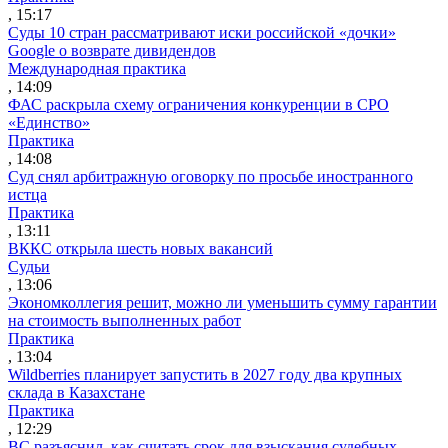
, 15:17
Суды 10 стран рассматривают иски российской «дочки»
Google о возврате дивидендов
Международная практика
, 14:09
ФАС раскрыла схему ограничения конкуренции в СРО
«Единство»
Практика
, 14:08
Суд снял арбитражную оговорку по просьбе иностранного
истца
Практика
, 13:11
ВККС открыла шесть новых вакансий
Судьи
, 13:06
Экономколлегия решит, можно ли уменьшить сумму гарантии
на стоимость выполненных работ
Практика
, 13:04
Wildberries планирует запустить в 2027 году два крупных
склада в Казахстане
Практика
, 12:29
ВС разъяснил, как считать срок для взыскания судебных