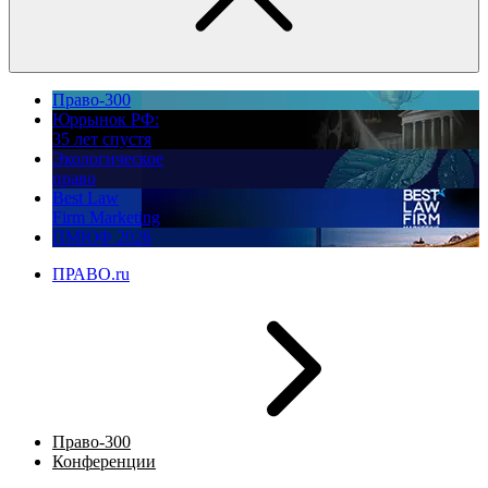
Право-300
Юррынок РФ:
35 лет спустя
Экологическое
право
Best Law
Firm Marketing
ПМЮФ 2026
ПРАВО.ru
Право-300
Конференции