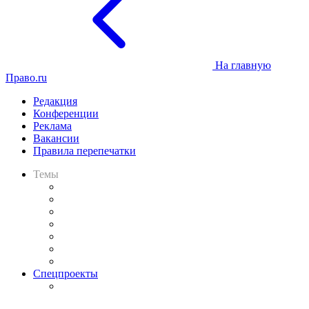
На главную
Право.ru
Редакция
Конференции
Реклама
Вакансии
Правила перепечатки
Темы
Практика
Законодательство
Процесс
Исследования
Рынок юридических услуг
Юридическое сообщество
Важнейшие правовые темы в прессе
Спецпроекты
Подкаст «В здравом уме
и твёрдой памяти»