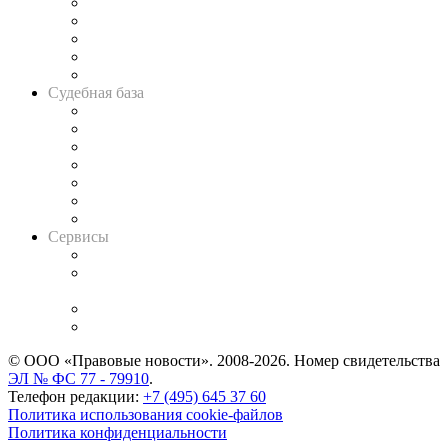
Legal Design
Банкротная панорама
Советы для литигаторов
Сговоры на торгах
Авто
Судебная база
Картотека арбитражных дел
Решения арбитражных судов
Календарь рассмотрения арбитражных дел
Досье судей
Информация о судах
RSS лента новостей
Вакансии для юристов
Сервисы
Справочно-правовая система
Casebook: мониторинг дел
и компаний
Caselook: поиск и анализ практики
CASE.ONE: управление юридической службой
© ООО «Правовые новости». 2008-2026.
Номер свидетельства
ЭЛ № ФС 77 - 79910
.
Телефон редакции:
+7 (495) 645 37 60
Политика использования cookie-файлов
Политика конфиденциальности