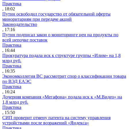
Практика
, 18:02
Путин освободил государство от обязательной оферты
миноритариям при передаче акций
Законодательство
, 17:16
Путин подписал закон о мониторинге цен на продукты по
всей цепочке поставок
Практика
, 16:44
Прокуратура подала иск к структуре группы «Илим» на 1,8
млрд руб.
Практика
, 16:35
Экономколлегия ВС рассмотрит спор о классификации товара
по ВЭД ЕАЭС
Практика
, 16:24
Дочерняя компания «Мегафона» подала иск к «М.Видео» на
1,8 млрд руб.
Практика
, 15:50
СИП проверит отмену патента на систему управления
устройствами после возражений «Яндекса»
Практика