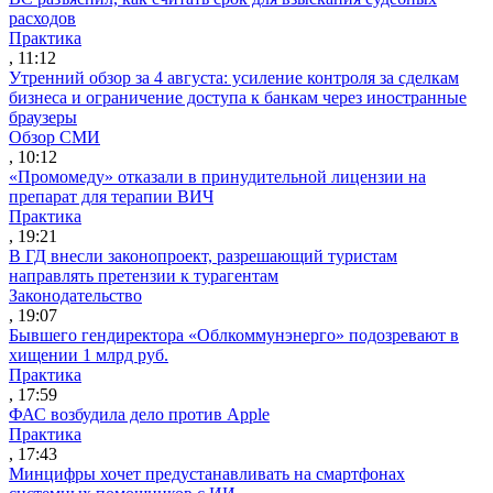
расходов
Практика
, 11:12
Утренний обзор за 4 августа: усиление контроля за сделкам
бизнеса и ограничение доступа к банкам через иностранные
браузеры
Обзор СМИ
, 10:12
«Промомеду» отказали в принудительной лицензии на
препарат для терапии ВИЧ
Практика
, 19:21
В ГД внесли законопроект, разрешающий туристам
направлять претензии к турагентам
Законодательство
, 19:07
Бывшего гендиректора «Облкоммунэнерго» подозревают в
хищении 1 млрд руб.
Практика
, 17:59
ФАС возбудила дело против Apple
Практика
, 17:43
Минцифры хочет предустанавливать на смартфонах