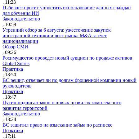
, 11:23
IT-бизнес просит упростить использование данных граждан
для обучения ИИ
Законодательство
, 10:59
Утренний обзор за 6 августа: ужесточение закупок
иностранной техники и рост рынка M&A за счет
национализации
Обзор СМИ
, 09:26
Росимущество проведет новый аукцион по продаже активов
Global Spirits
Практика
, 18:50
ВС решит, отвечает ли по долгам брошенной компании новый
руководитель
Практика
, 18:47
Путин подписал закон о новых правилах комплексного
развития территорий
Законодательство
, 18:24
ВС защитил право на взыскание займа по расписке
Практика
, 17:11