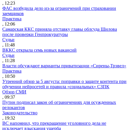
, 12:23
ФАС возбудила дело из-за ограничений при страховании
заемщиков
Практика
, 12:06
Самарская ККС приняла отставку главы облсуда Шилова
после проверки Генпрокуратуры
Судьи
, 11:48
ВККС открыла семь новых вакансий
Судьи
, 11:28
Власти обсуждают варианты приватизации «Сирены-Трэвел»
Практика
, 10:50
Утренний обзор за 5 августа: поправки о защите контента при
обучении нейросетей и правила «социальных» СЗПК
Обзор СМИ
, 09:37
Путин подписал закон об ограничениях для осужденных
релокантов
Законодательство
, 19:32
ВС напомнил, что прекращение уголовного дела не
исключает взыскания ущерба