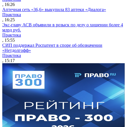
, 16:26
Аптечная сеть «36,6» выкупила 83 аптеки «Диалога»
Практика
, 16:25
Экс-главу АСВ объявили в розыск по делу о хищении более 4
млрд руб.
Практика
, 15:55
СИП поддержал Роспатент в споре об обозначении
«Нетдолгофф»
Практика
, 15:17