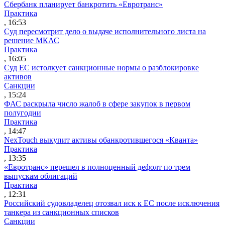
Сбербанк планирует банкротить «Евротранс»
Практика
, 16:53
Суд пересмотрит дело о выдаче исполнительного листа на
решение МКАС
Практика
, 16:05
Суд ЕС истолкует санкционные нормы о разблокировке
активов
Санкции
, 15:24
ФАС раскрыла число жалоб в сфере закупок в первом
полугодии
Практика
, 14:47
NexTouch выкупит активы обанкротившегося «Кванта»
Практика
, 13:35
«Евротранс» перешел в полноценный дефолт по трем
выпускам облигаций
Практика
, 12:31
Российский судовладелец отозвал иск к ЕС после исключения
танкера из санкционных списков
Санкции