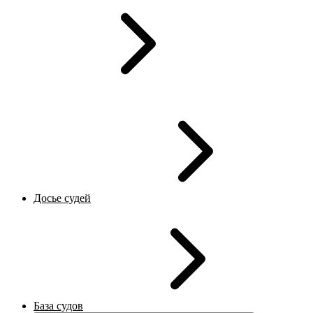
Досье судей
База судов