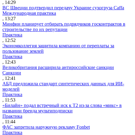
, 14:29
ВС Швеции подтвердил передачу Украине сухогруза Caffa
Международная практика
, 13:27
Минфин планирует отбирать подрядчиков госконтрактов в
строительстве по их репутации
Практика
, 12:52
Экономколлегия защитила компанию от переплаты за
пользование землей
Практика
, 12:43
Великобритания расширила антироссийские санкции
Санкции
, 12:41
АБД предложила стандарт синтетических данных для ИИ-
моделей
Практика
, 11:53
«Билайн» подал встречный иск к Т2 из-за слова «микс» в
названии бренда мультиподписки
Практика
, 11:44
ФАС запретила наружную рекламу Fonbet
Практика