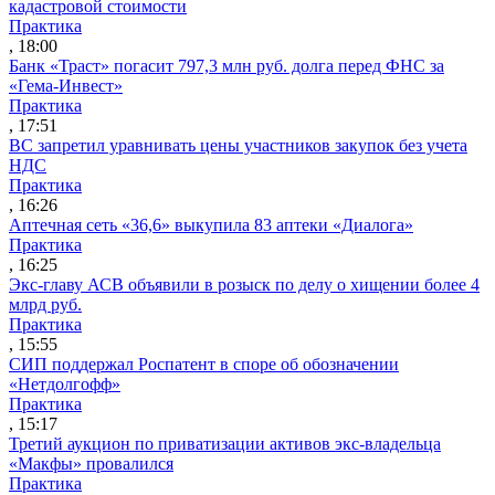
кадастровой стоимости
Практика
, 18:00
Банк «Траст» погасит 797,3 млн руб. долга перед ФНС за
«Гема-Инвест»
Практика
, 17:51
ВС запретил уравнивать цены участников закупок без учета
НДС
Практика
, 16:26
Аптечная сеть «36,6» выкупила 83 аптеки «Диалога»
Практика
, 16:25
Экс-главу АСВ объявили в розыск по делу о хищении более 4
млрд руб.
Практика
, 15:55
СИП поддержал Роспатент в споре об обозначении
«Нетдолгофф»
Практика
, 15:17
Третий аукцион по приватизации активов экс-владельца
«Макфы» провалился
Практика