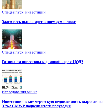
Спецвыпуск: инвестиции
Зачем весь рынок идет в премиум и люкс
Спецвыпуск: инвестиции
Готовы ли инвесторы к длинной игре с ЦОД?
Исследования рынка
Инвестиции в коммерческую недвижимость выросли на
37%: CMWP подвели итоги полугодия