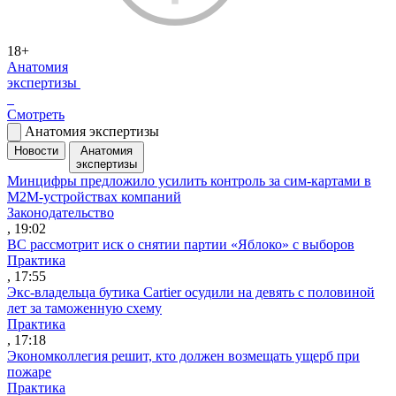
18+
Анатомия
экспертизы
Смотреть
Анатомия экспертизы
Новости
Анатомия
экспертизы
Минцифры предложило усилить контроль за сим-картами в
M2M-устройствах компаний
Законодательство
, 19:02
ВС рассмотрит иск о снятии партии «Яблоко» с выборов
Практика
, 17:55
Экс-владельца бутика Cartier осудили на девять с половиной
лет за таможенную схему
Практика
, 17:18
Экономколлегия решит, кто должен возмещать ущерб при
пожаре
Практика