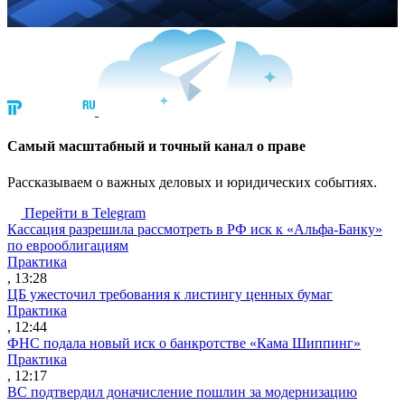
Cамый масштабный и точный канал о праве
Рассказываем о важных деловых и юридических событиях.
Перейти в Telegram
Кассация разрешила рассмотреть в РФ иск к «Альфа-Банку»
по еврооблигациям
Практика
, 13:28
ЦБ ужесточил требования к листингу ценных бумаг
Практика
, 12:44
ФНС подала новый иск о банкротстве «Кама Шиппинг»
Практика
, 12:17
ВС подтвердил доначисление пошлин за модернизацию