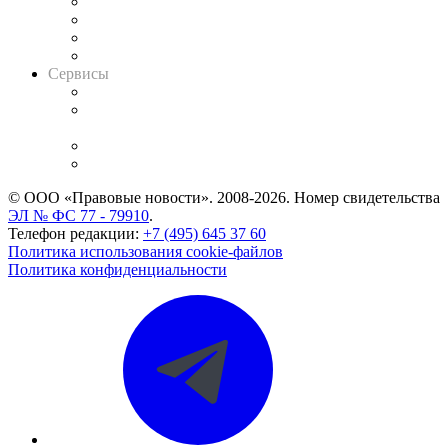
Досье судей
Информация о судах
RSS лента новостей
Вакансии для юристов
Сервисы
Справочно-правовая система
Casebook: мониторинг дел
и компаний
Caselook: поиск и анализ практики
CASE.ONE: управление юридической службой
© ООО «Правовые новости». 2008-2026.
Номер свидетельства
ЭЛ № ФС 77 - 79910
.
Телефон редакции:
+7 (495) 645 37 60
Политика использования cookie-файлов
Политика конфиденциальности