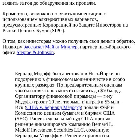
заявить за год до обнаружения их пропажи.
Кроме того, возможно получить компенсацию с
использованием альтернативных вариантов,
предусмотренных Корпорацией по Защите Инвесторов на
Рынке Ценных Бумаг (SIPC).
О том, как инвесторам можно получить свои деньги обратно,
Право.ру
рассказал Майкл Миллер
, партнер нью-йоркского
офиса
Steptoe & Johnson
.
Бернард Мэдофф был арестован в Нью-Йорке по
подозрению в финансовом мошенничестве в особо
крупных размерах. По предварительным оценкам
убытки инвесторов могут составить до $50 млрд.
Организатору финансовой пирамиды — г-ну
Мэдофф грозит 20 лет тюрьмы и штраф в $5 млн.
Иск (
США v. Бернард Мэдофф
) подали ФБР и
Комиссия по ценным бумагам и биржам США
(SEC). Ранее федеральный суд США принял
решение ликвидировать компанию Bernard L.
Madoff Investment Securities LLC, созданную
Бернардом Мэдоффом. Решение принято на