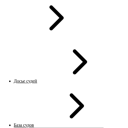
Досье судей
База судов