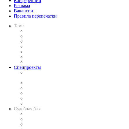
Конференции
Реклама
Вакансии
Правила перепечатки
Темы
Практика
Законодательство
Процесс
Исследования
Рынок юридических услуг
Юридическое сообщество
Важнейшие правовые темы в прессе
Спецпроекты
Подкаст «В здравом уме
и твёрдой памяти»
Legal Design
Банкротная панорама
Советы для литигаторов
Сговоры на торгах
Авто
Судебная база
Картотека арбитражных дел
Решения арбитражных судов
Календарь рассмотрения арбитражных дел