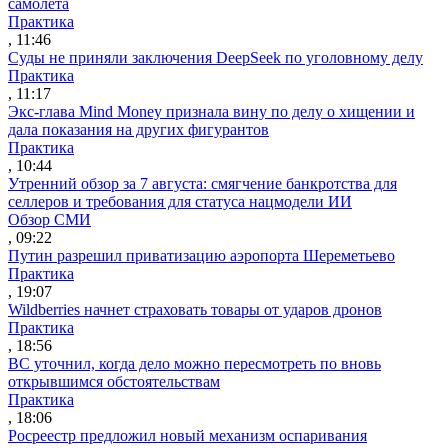
самолета
Практика
, 11:46
Суды не приняли заключения DeepSeek по уголовному делу
Практика
, 11:17
Экс-глава Mind Money признала вину по делу о хищении и
дала показания на других фигурантов
Практика
, 10:44
Утренний обзор за 7 августа: смягчение банкротства для
селлеров и требования для статуса нацмодели ИИ
Обзор СМИ
, 09:22
Путин разрешил приватизацию аэропорта Шереметьево
Практика
, 19:07
Wildberries начнет страховать товары от ударов дронов
Практика
, 18:56
ВС уточнил, когда дело можно пересмотреть по вновь
открывшимся обстоятельствам
Практика
, 18:06
Росреестр предложил новый механизм оспаривания