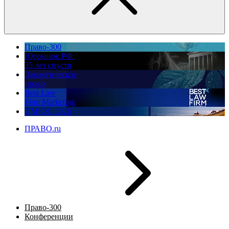
Право-300
Юррынок РФ:
35 лет спустя
Экологическое
право
Best Law
Firm Marketing
ПМЮФ 2026
ПРАВО.ru
Право-300
Конференции