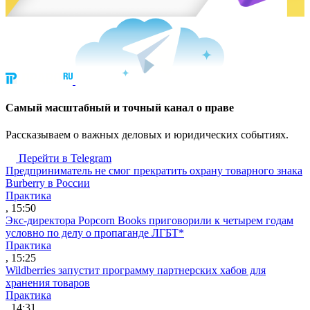
Cамый масштабный и точный канал о праве
Рассказываем о важных деловых и юридических событиях.
Перейти в Telegram
Предприниматель не смог прекратить охрану товарного знака
Burberry в России
Практика
, 15:50
Экс-директора Popcorn Books приговорили к четырем годам
условно по делу о пропаганде ЛГБТ*
Практика
, 15:25
Wildberries запустит программу партнерских хабов для
хранения товаров
Практика
, 14:31