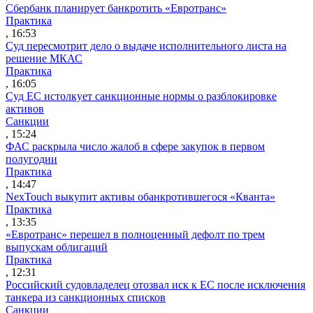
Сбербанк планирует банкротить «Евротранс»
Практика
, 16:53
Суд пересмотрит дело о выдаче исполнительного листа на
решение МКАС
Практика
, 16:05
Суд ЕС истолкует санкционные нормы о разблокировке
активов
Санкции
, 15:24
ФАС раскрыла число жалоб в сфере закупок в первом
полугодии
Практика
, 14:47
NexTouch выкупит активы обанкротившегося «Кванта»
Практика
, 13:35
«Евротранс» перешел в полноценный дефолт по трем
выпускам облигаций
Практика
, 12:31
Российский судовладелец отозвал иск к ЕС после исключения
танкера из санкционных списков
Санкции