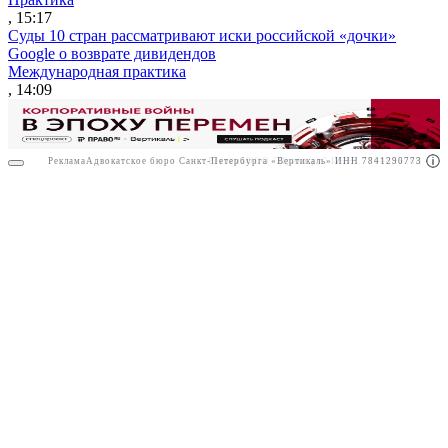
, 15:17
Суды 10 стран рассматривают иски российской «дочки»
Google о возврате дивидендов
Международная практика
, 14:09
Реклама
Адвокатское бюро Санкт-Петербурга «Вертикаль» ИНН 7841290773
Реклама
ООО "Право.ру" ИНН: 7704835288