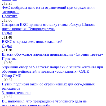
, 12:23
ФАС возбудила дело из-за ограничений при страховании
заемщиков
Практика
, 12:06
Самарская ККС приняла отставку главы облсуда Шилова
после проверки Генпрокуратуры
Судьи
, 11:48
ВККС открыла семь новых вакансий
Судьи
, 11:28
Власти обсуждают варианты приватизации «Сирены-Трэвел»
Практика
, 10:50
Утренний обзор за 5 августа: поправки о защите контента при
обучении нейросетей и правила «социальных» СЗПК
Обзор СМИ
, 09:37
Путин подписал закон об ограничениях для осужденных
релокантов
Законодательство
, 19:32
ВС напомнил, что прекращение уголовного дела не
исключает взыскания ущерба