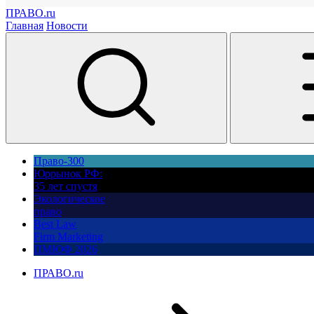
ПРАВО.ru
Главная
Новости
Право-300
Юррынок РФ:
35 лет спустя
Экологическое
право
Best Law
Firm Marketing
ПМЮФ 2026
ПРАВО.ru