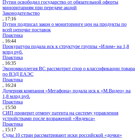
Путин освободил государство от обязательной оферты
миноритариям при передаче акций
Законодательство
, 17:16
Путин подписал закон о мониторинге цен на продукты по
всей цепочке поставок
Практика
, 16:44
Прокуратура подала иск к структуре группы «Илим» на 1,8
млрд руб.
Практика
, 16:35
Экономколлегия ВС рассмотрит спор о классификации товара
по ВЭД ЕАЭС
Практика
, 16:24
Дочерняя компания «Мегафона» подала иск к «М.Видео» на
1,8 млрд руб.
Практика
, 15:50
СИП проверит отмену патента на систему управления
устройствами после возражений «Яндекса»
Практика
, 15:17
Суды 10 стран рассматривают иски российской «дочки»