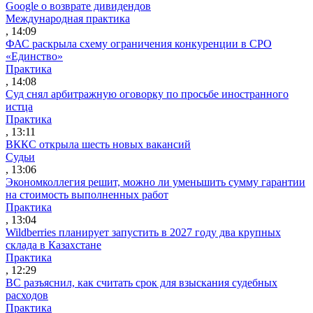
Google о возврате дивидендов
Международная практика
, 14:09
ФАС раскрыла схему ограничения конкуренции в СРО
«Единство»
Практика
, 14:08
Суд снял арбитражную оговорку по просьбе иностранного
истца
Практика
, 13:11
ВККС открыла шесть новых вакансий
Судьи
, 13:06
Экономколлегия решит, можно ли уменьшить сумму гарантии
на стоимость выполненных работ
Практика
, 13:04
Wildberries планирует запустить в 2027 году два крупных
склада в Казахстане
Практика
, 12:29
ВС разъяснил, как считать срок для взыскания судебных
расходов
Практика