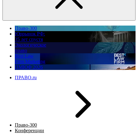
Право-300
Юррынок РФ:
35 лет спустя
Экологическое
право
Best Law
Firm Marketing
ПМЮФ 2026
ПРАВО.ru
Право-300
Конференции