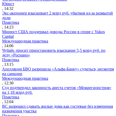
Юрист
, 14:32
Экс-акционер взыскивает 2 млрд руб. убытков из-за размытой
доли
Практика
, 14:23
Минюст США поддержал доводы России в споре с Yukos
Capital
Международная практика
, 14:06
Чубайс просит приостановить взыскание 5,5 млрд руб. по
делу «Роснано»
Практика
, 13:15
Апелляция БВО разрешила «Альфа-Банку» судиться, несмотря
на санкции
Международная практика
, 12:30
Суд подтвердил законность ареста счетов «Межрегионстроя»
на 1,18 млрд руб.
Практика
, 12:04
ВС разрешил сдавать жилые дома как гостевые без изменения
назначения участка
Практика