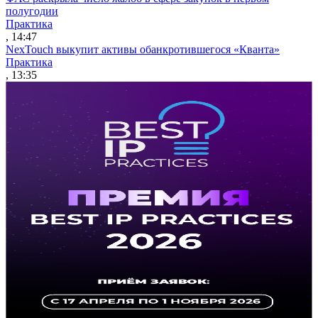
полугодии
Практика
, 14:47
NexTouch выкупит активы обанкротившегося «Кванта»
Практика
, 13:35