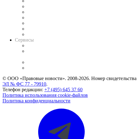
Картотека арбитражных дел
Решения арбитражных судов
Календарь рассмотрения арбитражных дел
Досье судей
Информация о судах
RSS лента новостей
Вакансии для юристов
Сервисы
Справочно-правовая система
Casebook: мониторинг дел
и компаний
Caselook: поиск и анализ практики
CASE.ONE: управление юридической службой
© ООО «Правовые новости». 2008-2026.
Номер свидетельства
ЭЛ № ФС 77 - 79910
.
Телефон редакции:
+7 (495) 645 37 60
Политика использования cookie-файлов
Политика конфиденциальности