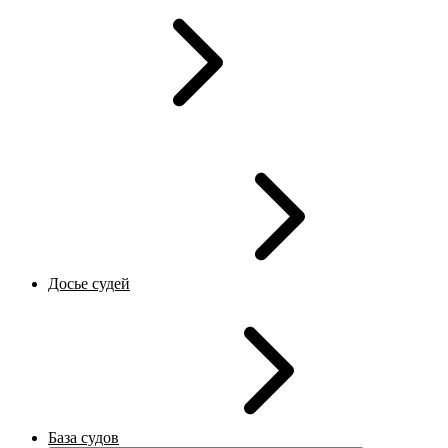
Досье судей
База судов