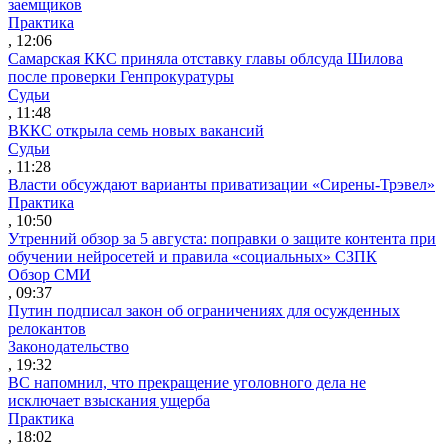
заемщиков
Практика
, 12:06
Самарская ККС приняла отставку главы облсуда Шилова
после проверки Генпрокуратуры
Судьи
, 11:48
ВККС открыла семь новых вакансий
Судьи
, 11:28
Власти обсуждают варианты приватизации «Сирены-Трэвел»
Практика
, 10:50
Утренний обзор за 5 августа: поправки о защите контента при
обучении нейросетей и правила «социальных» СЗПК
Обзор СМИ
, 09:37
Путин подписал закон об ограничениях для осужденных
релокантов
Законодательство
, 19:32
ВС напомнил, что прекращение уголовного дела не
исключает взыскания ущерба
Практика
, 18:02