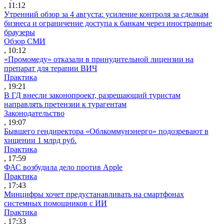
, 11:12
Утренний обзор за 4 августа: усиление контроля за сделкам
бизнеса и ограничение доступа к банкам через иностранные
браузеры
Обзор СМИ
, 10:12
«Промомеду» отказали в принудительной лицензии на
препарат для терапии ВИЧ
Практика
, 19:21
В ГД внесли законопроект, разрешающий туристам
направлять претензии к турагентам
Законодательство
, 19:07
Бывшего гендиректора «Облкоммунэнерго» подозревают в
хищении 1 млрд руб.
Практика
, 17:59
ФАС возбудила дело против Apple
Практика
, 17:43
Минцифры хочет предустанавливать на смартфонах
системных помощников с ИИ
Практика
, 17:33