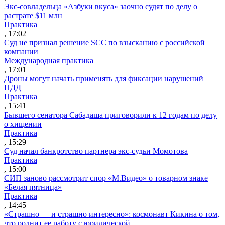
Экс-совладельца «Азбуки вкуса» заочно судят по делу о
растрате $11 млн
Практика
, 17:02
Суд не признал решение SCC по взысканию с российской
компании
Международная практика
, 17:01
Дроны могут начать применять для фиксации нарушений
ПДД
Практика
, 15:41
Бывшего сенатора Сабадаша приговорили к 12 годам по делу
о хищении
Практика
, 15:29
Суд начал банкротство партнера экс-судьи Момотова
Практика
, 15:00
СИП заново рассмотрит спор «М.Видео» о товарном знаке
«Белая пятница»
Практика
, 14:45
«Страшно — и страшно интересно»: космонавт Кикина о том,
что роднит ее работу с юридической