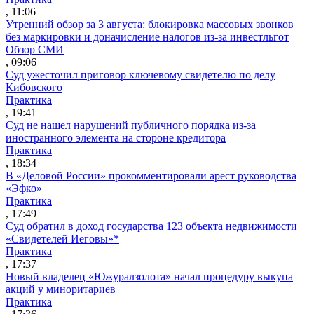
, 11:06
Утренний обзор за 3 августа: блокировка массовых звонков
без маркировки и доначисление налогов из-за инвестльгот
Обзор СМИ
, 09:06
Суд ужесточил приговор ключевому свидетелю по делу
Кибовского
Практика
, 19:41
Суд не нашел нарушений публичного порядка из-за
иностранного элемента на стороне кредитора
Практика
, 18:34
В «Деловой России» прокомментировали арест руководства
«Эфко»
Практика
, 17:49
Суд обратил в доход государства 123 объекта недвижимости
«Свидетелей Иеговы»*
Практика
, 17:37
Новый владелец «Южуралзолота» начал процедуру выкупа
акций у миноритариев
Практика