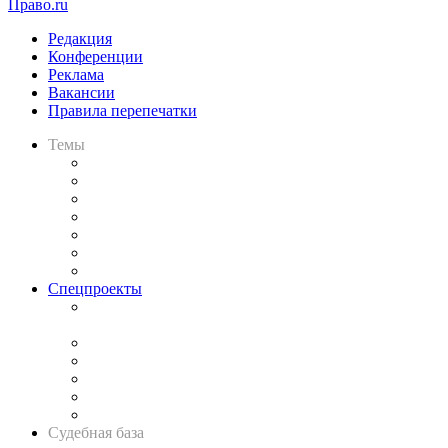
Право.ru
Редакция
Конференции
Реклама
Вакансии
Правила перепечатки
Темы
Практика
Законодательство
Процесс
Исследования
Рынок юридических услуг
Юридическое сообщество
Важнейшие правовые темы в прессе
Спецпроекты
Подкаст «В здравом уме
и твёрдой памяти»
Legal Design
Банкротная панорама
Советы для литигаторов
Сговоры на торгах
Авто
Судебная база