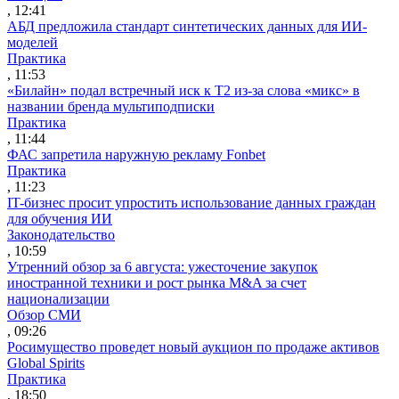
, 12:41
АБД предложила стандарт синтетических данных для ИИ-
моделей
Практика
, 11:53
«Билайн» подал встречный иск к Т2 из-за слова «микс» в
названии бренда мультиподписки
Практика
, 11:44
ФАС запретила наружную рекламу Fonbet
Практика
, 11:23
IT-бизнес просит упростить использование данных граждан
для обучения ИИ
Законодательство
, 10:59
Утренний обзор за 6 августа: ужесточение закупок
иностранной техники и рост рынка M&A за счет
национализации
Обзор СМИ
, 09:26
Росимущество проведет новый аукцион по продаже активов
Global Spirits
Практика
, 18:50