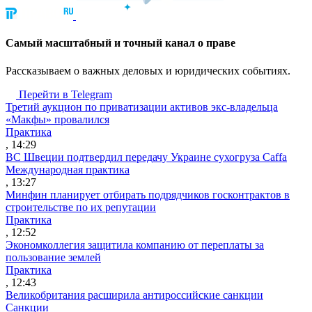
Cамый масштабный и точный канал о праве
Рассказываем о важных деловых и юридических событиях.
Перейти в Telegram
Третий аукцион по приватизации активов экс-владельца
«Макфы» провалился
Практика
, 14:29
ВС Швеции подтвердил передачу Украине сухогруза Caffa
Международная практика
, 13:27
Минфин планирует отбирать подрядчиков госконтрактов в
строительстве по их репутации
Практика
, 12:52
Экономколлегия защитила компанию от переплаты за
пользование землей
Практика
, 12:43
Великобритания расширила антироссийские санкции
Санкции