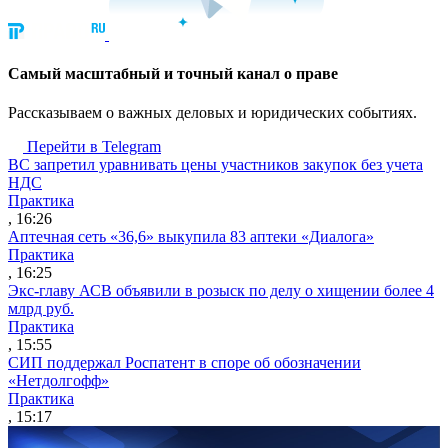
Cамый масштабный и точный канал о праве
Рассказываем о важных деловых и юридических событиях.
Перейти в Telegram
ВС запретил уравнивать цены участников закупок без учета
НДС
Практика
, 16:26
Аптечная сеть «36,6» выкупила 83 аптеки «Диалога»
Практика
, 16:25
Экс-главу АСВ объявили в розыск по делу о хищении более 4
млрд руб.
Практика
, 15:55
СИП поддержал Роспатент в споре об обозначении
«Нетдолгофф»
Практика
, 15:17