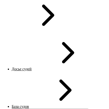
Досье судей
База судов