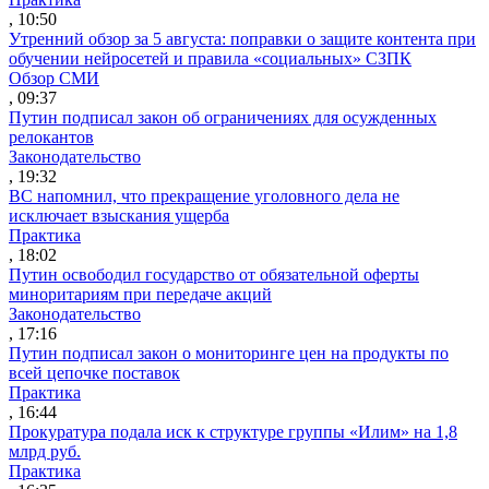
, 10:50
Утренний обзор за 5 августа: поправки о защите контента при
обучении нейросетей и правила «социальных» СЗПК
Обзор СМИ
, 09:37
Путин подписал закон об ограничениях для осужденных
релокантов
Законодательство
, 19:32
ВС напомнил, что прекращение уголовного дела не
исключает взыскания ущерба
Практика
, 18:02
Путин освободил государство от обязательной оферты
миноритариям при передаче акций
Законодательство
, 17:16
Путин подписал закон о мониторинге цен на продукты по
всей цепочке поставок
Практика
, 16:44
Прокуратура подала иск к структуре группы «Илим» на 1,8
млрд руб.
Практика