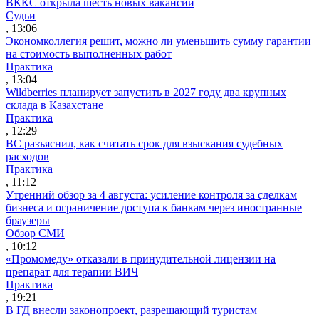
ВККС открыла шесть новых вакансий
Судьи
, 13:06
Экономколлегия решит, можно ли уменьшить сумму гарантии
на стоимость выполненных работ
Практика
, 13:04
Wildberries планирует запустить в 2027 году два крупных
склада в Казахстане
Практика
, 12:29
ВС разъяснил, как считать срок для взыскания судебных
расходов
Практика
, 11:12
Утренний обзор за 4 августа: усиление контроля за сделкам
бизнеса и ограничение доступа к банкам через иностранные
браузеры
Обзор СМИ
, 10:12
«Промомеду» отказали в принудительной лицензии на
препарат для терапии ВИЧ
Практика
, 19:21
В ГД внесли законопроект, разрешающий туристам