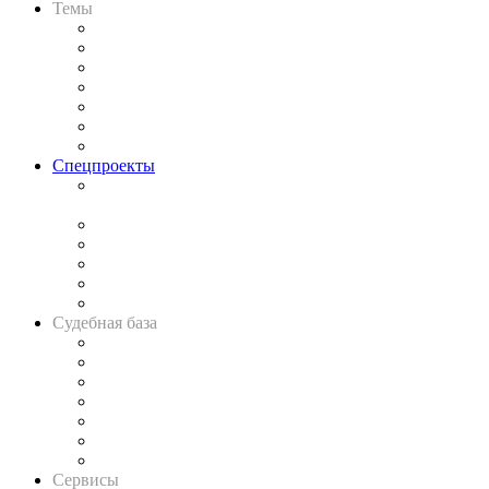
Темы
Практика
Законодательство
Процесс
Исследования
Рынок юридических услуг
Юридическое сообщество
Важнейшие правовые темы в прессе
Спецпроекты
Подкаст «В здравом уме
и твёрдой памяти»
Legal Design
Банкротная панорама
Советы для литигаторов
Сговоры на торгах
Авто
Судебная база
Картотека арбитражных дел
Решения арбитражных судов
Календарь рассмотрения арбитражных дел
Досье судей
Информация о судах
RSS лента новостей
Вакансии для юристов
Сервисы