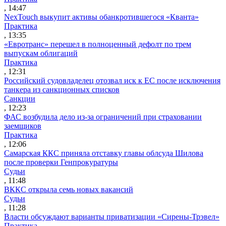
, 14:47
NexTouch выкупит активы обанкротившегося «Кванта»
Практика
, 13:35
«Евротранс» перешел в полноценный дефолт по трем
выпускам облигаций
Практика
, 12:31
Российский судовладелец отозвал иск к ЕС после исключения
танкера из санкционных списков
Санкции
, 12:23
ФАС возбудила дело из-за ограничений при страховании
заемщиков
Практика
, 12:06
Самарская ККС приняла отставку главы облсуда Шилова
после проверки Генпрокуратуры
Судьи
, 11:48
ВККС открыла семь новых вакансий
Судьи
, 11:28
Власти обсуждают варианты приватизации «Сирены-Трэвел»
Практика