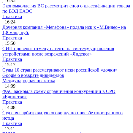
, 16:35
Экономколлегия ВС рассмотрит спор о классификации товара
по ВЭД ЕАЭС
Практика
, 16:24
Дочерняя компания «Мегафона» подала иск к «М.Видео» на
1,8 млрд руб.
Практика
, 15:50
СИП проверит отмену патента на систему управления
устройствами после возражений «Яндекса»
Практика
, 15:17
Суды 10 стран рассматривают иски российской «дочки»
Google о возврате дивидендов
Международная практика
, 14:09
ФАС раскрыла схему ограничения конкуренции в СРО
«Единство»
Практика
, 14:08
Суд снял арбитражную оговорку по просьбе иностранного
истца
Практика
, 13:11