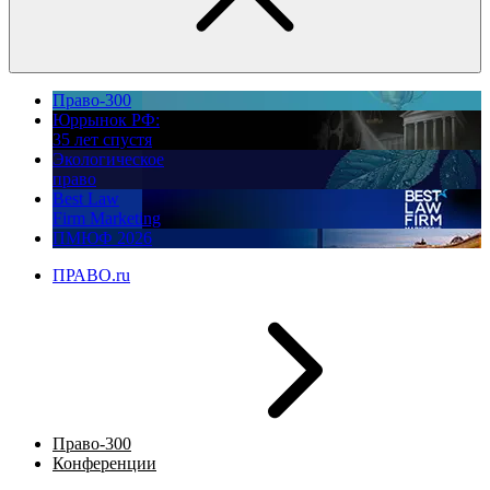
Право-300
Юррынок РФ:
35 лет спустя
Экологическое
право
Best Law
Firm Marketing
ПМЮФ 2026
ПРАВО.ru
Право-300
Конференции