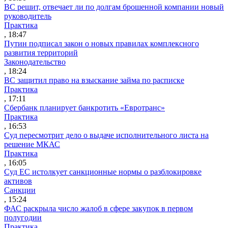
ВС решит, отвечает ли по долгам брошенной компании новый
руководитель
Практика
, 18:47
Путин подписал закон о новых правилах комплексного
развития территорий
Законодательство
, 18:24
ВС защитил право на взыскание займа по расписке
Практика
, 17:11
Сбербанк планирует банкротить «Евротранс»
Практика
, 16:53
Суд пересмотрит дело о выдаче исполнительного листа на
решение МКАС
Практика
, 16:05
Суд ЕС истолкует санкционные нормы о разблокировке
активов
Санкции
, 15:24
ФАС раскрыла число жалоб в сфере закупок в первом
полугодии
Практика