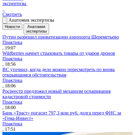
экспертизы
Смотреть
Анатомия экспертизы
Новости
Анатомия
экспертизы
Путин разрешил приватизацию аэропорта Шереметьево
Практика
, 19:07
Wildberries начнет страховать товары от ударов дронов
Практика
, 18:56
ВС уточнил, когда дело можно пересмотреть по вновь
открывшимся обстоятельствам
Практика
, 18:06
Росреестр предложил новый механизм оспаривания
кадастровой стоимости
Практика
, 18:00
Банк «Траст» погасит 797,3 млн руб. долга перед ФНС за
«Гема-Инвест»
Практика
, 17:51