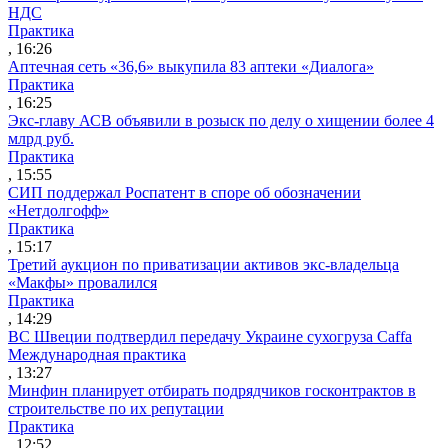
НДС
Практика
, 16:26
Аптечная сеть «36,6» выкупила 83 аптеки «Диалога»
Практика
, 16:25
Экс-главу АСВ объявили в розыск по делу о хищении более 4
млрд руб.
Практика
, 15:55
СИП поддержал Роспатент в споре об обозначении
«Нетдолгофф»
Практика
, 15:17
Третий аукцион по приватизации активов экс-владельца
«Макфы» провалился
Практика
, 14:29
ВС Швеции подтвердил передачу Украине сухогруза Caffa
Международная практика
, 13:27
Минфин планирует отбирать подрядчиков госконтрактов в
строительстве по их репутации
Практика
, 12:52