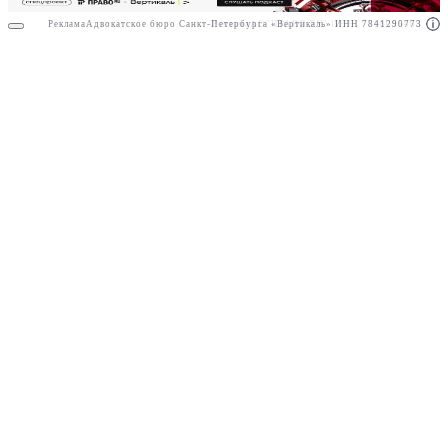
Реклама
Адвокатское бюро Санкт-Петербурга «Вертикаль» ИНН 7841290773
Реклама
АО"ПРАВО.РУ" ИНН: 7708095468