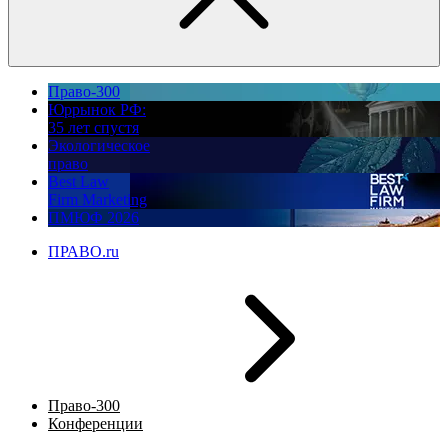
Право-300
Юррынок РФ:
35 лет спустя
Экологическое
право
Best Law
Firm Marketing
ПМЮФ 2026
ПРАВО.ru
Право-300
Конференции