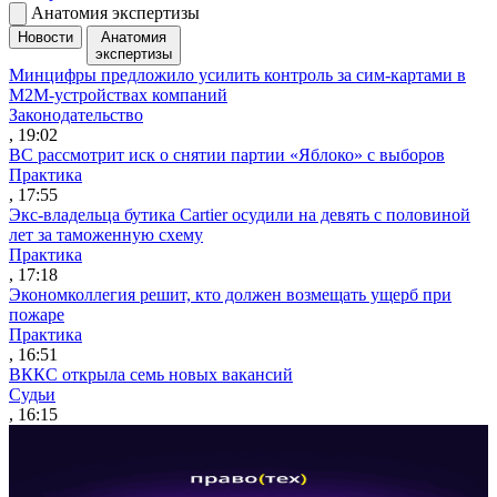
Анатомия экспертизы
Новости
Анатомия
экспертизы
Минцифры предложило усилить контроль за сим-картами в
M2M-устройствах компаний
Законодательство
, 19:02
ВС рассмотрит иск о снятии партии «Яблоко» с выборов
Практика
, 17:55
Экс-владельца бутика Cartier осудили на девять с половиной
лет за таможенную схему
Практика
, 17:18
Экономколлегия решит, кто должен возмещать ущерб при
пожаре
Практика
, 16:51
ВККС открыла семь новых вакансий
Судьи
, 16:15