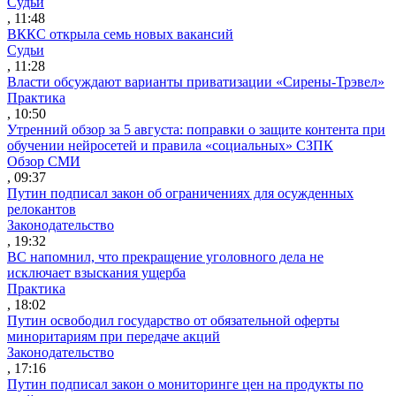
Судьи
, 11:48
ВККС открыла семь новых вакансий
Судьи
, 11:28
Власти обсуждают варианты приватизации «Сирены-Трэвел»
Практика
, 10:50
Утренний обзор за 5 августа: поправки о защите контента при
обучении нейросетей и правила «социальных» СЗПК
Обзор СМИ
, 09:37
Путин подписал закон об ограничениях для осужденных
релокантов
Законодательство
, 19:32
ВС напомнил, что прекращение уголовного дела не
исключает взыскания ущерба
Практика
, 18:02
Путин освободил государство от обязательной оферты
миноритариям при передаче акций
Законодательство
, 17:16
Путин подписал закон о мониторинге цен на продукты по