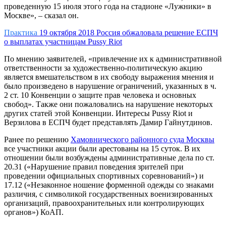
проведенную 15 июля этого года на стадионе «Лужники» в
Москве», – сказал он.
Практика
19 октября 2018
Россия обжаловала решение ЕСПЧ
о выплатах участницам Pussy Riot
По мнению заявителей, «привлечение их к административной
ответственности за художественно-политическую акцию
является вмешательством в их свободу выражения мнения и
было произведено в нарушение ограничений, указанных в ч.
2 ст. 10 Конвенции о защите прав человека и основных
свобод». Также они пожаловались на нарушение некоторых
других статей этой Конвенции. Интересы Pussy Riot и
Верзилова в ЕСПЧ будет представлять Дамир Гайнутдинов.
Ранее по решению
Хамовнического районного суда Москвы
все участники акции были арестованы на 15 суток. В их
отношении были возбуждены административные дела по ст.
20.31 («Нарушение правил поведения зрителей при
проведении официальных спортивных соревнований») и
17.12 («Незаконное ношение форменной одежды со знаками
различия, с символикой государственных военизированных
организаций, правоохранительных или контролирующих
органов») КоАП.