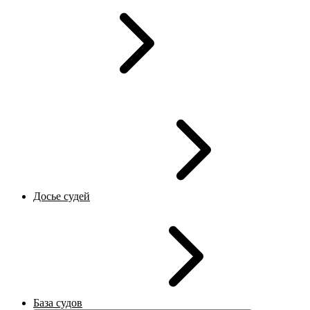
Досье судей
База судов