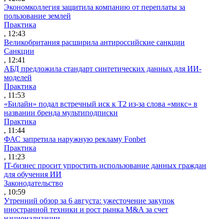
Экономколлегия защитила компанию от переплаты за
пользование землей
Практика
, 12:43
Великобритания расширила антироссийские санкции
Санкции
, 12:41
АБД предложила стандарт синтетических данных для ИИ-
моделей
Практика
, 11:53
«Билайн» подал встречный иск к Т2 из-за слова «микс» в
названии бренда мультиподписки
Практика
, 11:44
ФАС запретила наружную рекламу Fonbet
Практика
, 11:23
IT-бизнес просит упростить использование данных граждан
для обучения ИИ
Законодательство
, 10:59
Утренний обзор за 6 августа: ужесточение закупок
иностранной техники и рост рынка M&A за счет
национализации