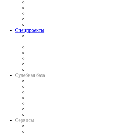
Процесс
Исследования
Рынок юридических услуг
Юридическое сообщество
Важнейшие правовые темы в прессе
Спецпроекты
Подкаст «В здравом уме
и твёрдой памяти»
Legal Design
Банкротная панорама
Советы для литигаторов
Сговоры на торгах
Авто
Судебная база
Картотека арбитражных дел
Решения арбитражных судов
Календарь рассмотрения арбитражных дел
Досье судей
Информация о судах
RSS лента новостей
Вакансии для юристов
Сервисы
Справочно-правовая система
Casebook: мониторинг дел
и компаний