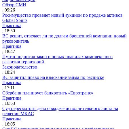
Обзор СМИ
, 09:26
Росимущество проведет новый аукцион по продаже активов
Global Spirits
Практика
, 18:50
ВС решит, отвечает ли по долгам брошенной компании новый
руководитель
Практика
, 18:47
Путин подписал закон о новых правилах комплексного
развития территорий
Законодательство
, 18:24
ВС защитил право на взыскание займа по расписке
Практика
, 17:11
Сбербанк планирует банкротить «Евротранс»
Практика
, 16:53
Суд пересмотрит дело о выдаче исполнительного листа на
решение МКАС
Практика
, 16:05