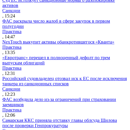
Суд ЕС истолкует санкционные нормы о разблокировке
активов
Санкции
, 15:24
ФАС раскрыла число жалоб в сфере закупок в первом
полугодии
Практика
, 14:47
NexTouch выкупит активы обанкротившегося «Кванта»
Практика
, 13:35
«Евротранс» перешел в полноценный дефолт по трем
выпускам облигаций
Практика
, 12:31
Российский судовладелец отозвал иск к ЕС после исключения
танкера из санкционных списков
Санкции
, 12:23
ФАС возбудила дело из-за ограничений при страховании
заемщиков
Практика
, 12:06
Самарская ККС приняла отставку главы облсуда Шилова
после проверки Генпрокуратуры