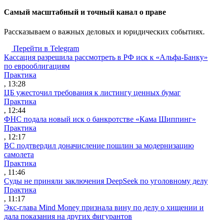
Cамый масштабный и точный канал о праве
Рассказываем о важных деловых и юридических событиях.
Перейти в Telegram
Кассация разрешила рассмотреть в РФ иск к «Альфа-Банку»
по еврооблигациям
Практика
, 13:28
ЦБ ужесточил требования к листингу ценных бумаг
Практика
, 12:44
ФНС подала новый иск о банкротстве «Кама Шиппинг»
Практика
, 12:17
ВС подтвердил доначисление пошлин за модернизацию
самолета
Практика
, 11:46
Суды не приняли заключения DeepSeek по уголовному делу
Практика
, 11:17
Экс-глава Mind Money признала вину по делу о хищении и
дала показания на других фигурантов