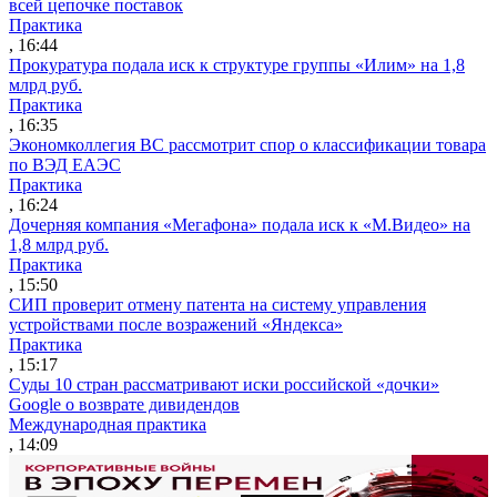
всей цепочке поставок
Практика
, 16:44
Прокуратура подала иск к структуре группы «Илим» на 1,8
млрд руб.
Практика
, 16:35
Экономколлегия ВС рассмотрит спор о классификации товара
по ВЭД ЕАЭС
Практика
, 16:24
Дочерняя компания «Мегафона» подала иск к «М.Видео» на
1,8 млрд руб.
Практика
, 15:50
СИП проверит отмену патента на систему управления
устройствами после возражений «Яндекса»
Практика
, 15:17
Суды 10 стран рассматривают иски российской «дочки»
Google о возврате дивидендов
Международная практика
, 14:09