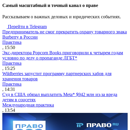
Cамый масштабный и точный канал о праве
Рассказываем о важных деловых и юридических событиях.
Перейти в Telegram
Предприниматель не смог прекратить охрану товарного знака
Burberry в России
Практика
, 15:50
Экс-директора Popcorn Books приговорили к четырем годам
условно по делу о пропаганде ЛГБТ*
Практика
, 15:25
Wildberries запустит программу партнерских хабов для
хранения товаров
Практика
, 14:31
Суд в США обязал выплатить Meta* $942 млн из-за вреда
детям в соцсетях
Международная практика
, 13:54