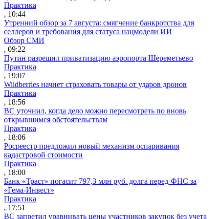
Практика
, 10:44
Утренний обзор за 7 августа: смягчение банкротства для
селлеров и требования для статуса нацмодели ИИ
Обзор СМИ
, 09:22
Путин разрешил приватизацию аэропорта Шереметьево
Практика
, 19:07
Wildberries начнет страховать товары от ударов дронов
Практика
, 18:56
ВС уточнил, когда дело можно пересмотреть по вновь
открывшимся обстоятельствам
Практика
, 18:06
Росреестр предложил новый механизм оспаривания
кадастровой стоимости
Практика
, 18:00
Банк «Траст» погасит 797,3 млн руб. долга перед ФНС за
«Гема-Инвест»
Практика
, 17:51
ВС запретил уравнивать цены участников закупок без учета