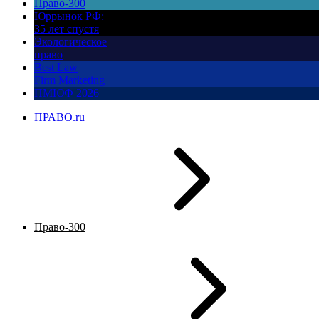
Право-300
Юррынок РФ:
35 лет спустя
Экологическое
право
Best Law
Firm Marketing
ПМЮФ 2026
ПРАВО.ru
Право-300