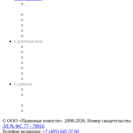
Подкаст «В здравом уме
и твёрдой памяти»
Legal Design
Банкротная панорама
Советы для литигаторов
Сговоры на торгах
Авто
Судебная база
Картотека арбитражных дел
Решения арбитражных судов
Календарь рассмотрения арбитражных дел
Досье судей
Информация о судах
RSS лента новостей
Вакансии для юристов
Сервисы
Справочно-правовая система
Casebook: мониторинг дел
и компаний
Caselook: поиск и анализ практики
CASE.ONE: управление юридической службой
© ООО «Правовые новости». 2008-2026.
Номер свидетельства
ЭЛ № ФС 77 - 79910
.
Телефон редакции:
+7 (495) 645 37 60