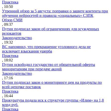
Практика
, 10:50
Утренний обзор за 5 августа: поправки о защите контента при
обучении нейросетей и правила «социальных» СЗПК
Обзор СМИ
, 09:37
Путин подписал закон об ограничениях для осужденных
релокантов
Законодательство
, 19:32
ВС напомнил, что прекращение уголовного дела не
исключает взыскания ущерба
Практика
, 18:02
Путин освободил государство от обязательной оферты
миноритариям при передаче акций
Законодательство
, 17:16
Путин подписал закон о мониторинге цен на продукты по
всей цепочке поставок
Практика
, 16:44
Прокуратура подала иск к структуре группы «Илим» на 1,8
млрд руб.
Практика