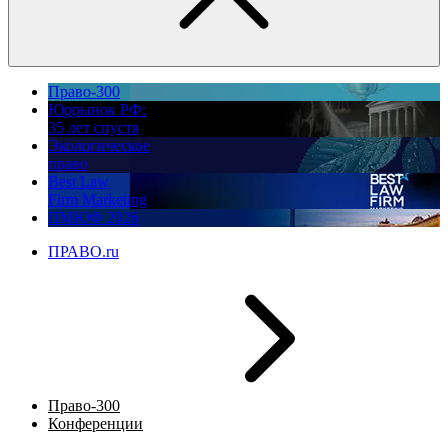
Право-300
Юррынок РФ:
35 лет спустя
Экологическое
право
Best Law
Firm Marketing
ПМЮФ 2026
ПРАВО.ru
Право-300
Конференции