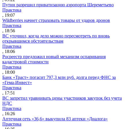
Путин разрешил приватизацию аэропорта Шереметьево
Практика
, 19:07
Wildberries начнет страховать товары от ударов дронов
Практика
, 18:56
ВС уточнил, когда дело можно пересмотреть по вновь
открывшимся обстоятельствам
Практика
, 18:06
Росреестр предложил новый механизм оспаривания
кадастровой стоимости
Практика
, 18:00
Банк «Траст» погасит 797,3 млн руб. долга перед ФНС за
«Гема-Инвест»
Практика
, 17:51
ВС запретил уравнивать цены участников закупок без учета
НДС
Практика
, 16:26
Аптечная сеть «36,6» выкупила 83 аптеки «Диалога»
Практика