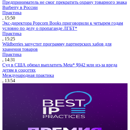
Предприниматель не смог прекратить охрану товарного знака
Burberry в России
Практика
, 15:50
Экс-директора Popcorn Books приговорили к четырем годам
условно по делу о пропаганде ЛГБТ*
Практика
, 15:25
Wildberries запустит программу партнерских хабов для
хранения товаров
Практика
, 14:31
Суд в США обязал выплатить Meta* $942 млн из-за вреда
детям в соцсетях
Международная практика
, 13:54