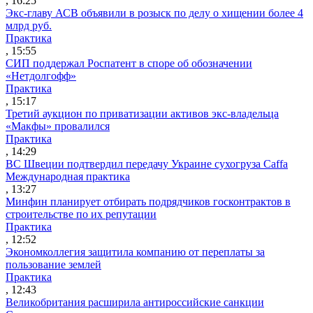
, 16:25
Экс-главу АСВ объявили в розыск по делу о хищении более 4
млрд руб.
Практика
, 15:55
СИП поддержал Роспатент в споре об обозначении
«Нетдолгофф»
Практика
, 15:17
Третий аукцион по приватизации активов экс-владельца
«Макфы» провалился
Практика
, 14:29
ВС Швеции подтвердил передачу Украине сухогруза Caffa
Международная практика
, 13:27
Минфин планирует отбирать подрядчиков госконтрактов в
строительстве по их репутации
Практика
, 12:52
Экономколлегия защитила компанию от переплаты за
пользование землей
Практика
, 12:43
Великобритания расширила антироссийские санкции