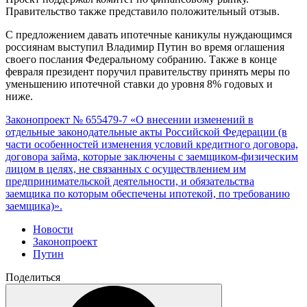
Правительство также представило положительный отзыв.
С предложением давать ипотечные каникулы нуждающимся
россиянам выступил Владимир Путин во время оглашения
своего послания Федеральному собранию. Также в конце
февраля президент поручил правительству принять меры по
уменьшению ипотечной ставки до уровня 8% годовых и
ниже.
Законопроект № 655479-7 «О внесении изменений в
отдельные законодательные акты Российской Федерации (в
части особенностей изменения условий кредитного договора,
договора займа, которые заключены с заемщиком-физическим
лицом в целях, не связанных с осуществлением им
предпринимательской деятельности, и обязательства
заемщика по которым обеспечены ипотекой, по требованию
заемщика)».
Новости
Законопроект
Путин
Поделиться