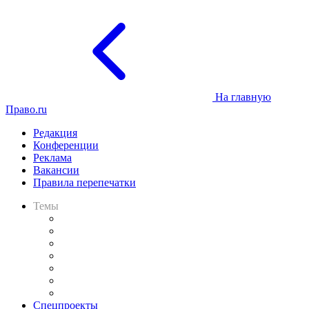
На главную
Право.ru
Редакция
Конференции
Реклама
Вакансии
Правила перепечатки
Темы
Практика
Законодательство
Процесс
Исследования
Рынок юридических услуг
Юридическое сообщество
Важнейшие правовые темы в прессе
Спецпроекты