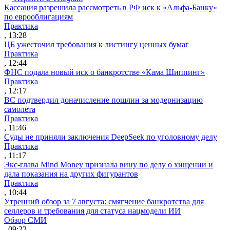
Кассация разрешила рассмотреть в РФ иск к «Альфа-Банку»
по еврооблигациям
Практика
, 13:28
ЦБ ужесточил требования к листингу ценных бумаг
Практика
, 12:44
ФНС подала новый иск о банкротстве «Кама Шиппинг»
Практика
, 12:17
ВС подтвердил доначисление пошлин за модернизацию
самолета
Практика
, 11:46
Суды не приняли заключения DeepSeek по уголовному делу
Практика
, 11:17
Экс-глава Mind Money признала вину по делу о хищении и
дала показания на других фигурантов
Практика
, 10:44
Утренний обзор за 7 августа: смягчение банкротства для
селлеров и требования для статуса нацмодели ИИ
Обзор СМИ
, 09:22