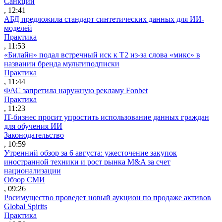
Санкции
, 12:41
АБД предложила стандарт синтетических данных для ИИ-
моделей
Практика
, 11:53
«Билайн» подал встречный иск к Т2 из-за слова «микс» в
названии бренда мультиподписки
Практика
, 11:44
ФАС запретила наружную рекламу Fonbet
Практика
, 11:23
IT-бизнес просит упростить использование данных граждан
для обучения ИИ
Законодательство
, 10:59
Утренний обзор за 6 августа: ужесточение закупок
иностранной техники и рост рынка M&A за счет
национализации
Обзор СМИ
, 09:26
Росимущество проведет новый аукцион по продаже активов
Global Spirits
Практика