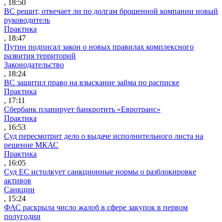
, 18:50
ВС решит, отвечает ли по долгам брошенной компании новый
руководитель
Практика
, 18:47
Путин подписал закон о новых правилах комплексного
развития территорий
Законодательство
, 18:24
ВС защитил право на взыскание займа по расписке
Практика
, 17:11
Сбербанк планирует банкротить «Евротранс»
Практика
, 16:53
Суд пересмотрит дело о выдаче исполнительного листа на
решение МКАС
Практика
, 16:05
Суд ЕС истолкует санкционные нормы о разблокировке
активов
Санкции
, 15:24
ФАС раскрыла число жалоб в сфере закупок в первом
полугодии