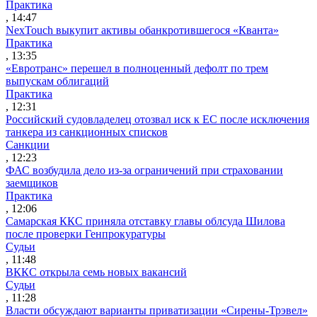
Практика
, 14:47
NexTouch выкупит активы обанкротившегося «Кванта»
Практика
, 13:35
«Евротранс» перешел в полноценный дефолт по трем
выпускам облигаций
Практика
, 12:31
Российский судовладелец отозвал иск к ЕС после исключения
танкера из санкционных списков
Санкции
, 12:23
ФАС возбудила дело из-за ограничений при страховании
заемщиков
Практика
, 12:06
Самарская ККС приняла отставку главы облсуда Шилова
после проверки Генпрокуратуры
Судьи
, 11:48
ВККС открыла семь новых вакансий
Судьи
, 11:28
Власти обсуждают варианты приватизации «Сирены-Трэвел»