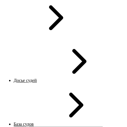
Досье судей
База судов