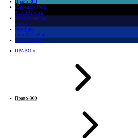
Право-300
Юррынок РФ:
35 лет спустя
Экологическое
право
Best Law
Firm Marketing
ПМЮФ 2026
ПРАВО.ru
Право-300