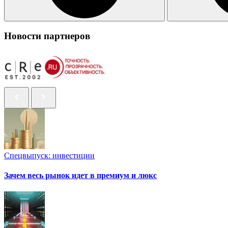
Новости партнеров
Спецвыпуск: инвестиции
Зачем весь рынок идет в премиум и люкс