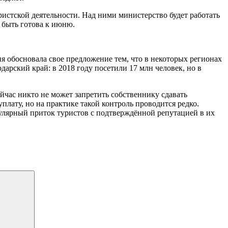
стской деятельности. Над ними министерство будет работать
 быть готова к июню.
ия обосновала свое предложение тем, что в некоторых регионах
арский край: в 2018 году посетили 17 млн человек, но в
час никто не может запретить собственнику сдавать
лату, но на практике такой контроль проводится редко.
гулярный приток туристов с подтверждённой репутацией в их