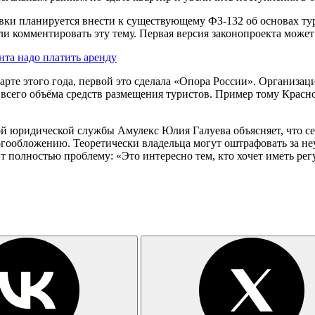
и планируется внести к существующему ФЗ-132 об основах тури
и комментировать эту тему. Первая версия законопроекта может
нта надо платить аренду
арте этого года, первой это сделала «Опора России». Организац
сего объёма средств размещения туристов. Пример тому Краснод
 юридической службы Амулекс Юлия Галуева объясняет, что сей
ообложению. Теоретически владельца могут оштрафовать за неуп
т полностью проблему: «Это интересно тем, кто хочет иметь ре