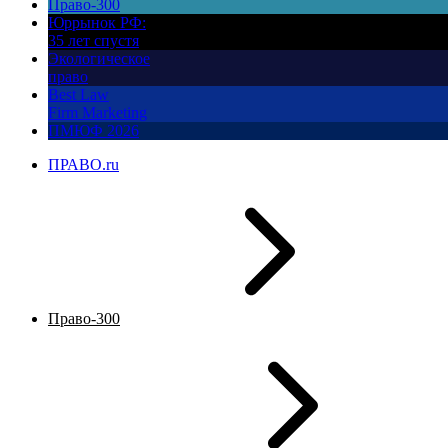
Право-300
Юррынок РФ:
35 лет спустя
Экологическое
право
Best Law
Firm Marketing
ПМЮФ 2026
ПРАВО.ru
Право-300