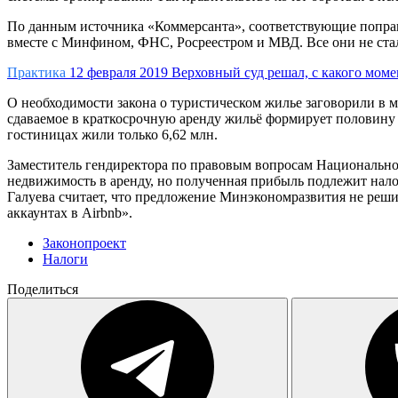
По данным источника «Коммерсанта», соответствующие поправк
вместе с Минфином, ФНС, Росреестром и МВД. Все они не стал
Практика
12 февраля 2019
Верховный суд решал, с какого моме
О необходимости закона о туристическом жилье заговорили в м
сдаваемое в краткосрочную аренду жильё формирует половину в
гостиницах жили только 6,62 млн.
Заместитель гендиректора по правовым вопросам Национальной
недвижимость в аренду, но полученная прибыль подлежит налог
Галуева считает, что предложение Минэкономразвития не реши
аккаунтах в Airbnb».
Законопроект
Налоги
Поделиться