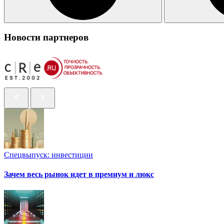
Новости партнеров
Спецвыпуск: инвестиции
Зачем весь рынок идет в премиум и люкс