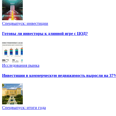
Спецвыпуск: инвестиции
Готовы ли инвесторы к длинной игре с ЦОД?
Исследования рынка
Инвестиции в коммерческую недвижимость выросли на 37
Спецвыпуск: итоги года