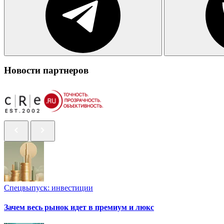
Новости партнеров
Спецвыпуск: инвестиции
Зачем весь рынок идет в премиум и люкс