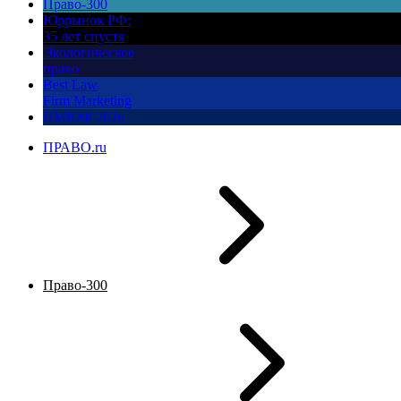
Право-300
Юррынок РФ:
35 лет спустя
Экологическое
право
Best Law
Firm Marketing
ПМЮФ 2026
ПРАВО.ru
Право-300