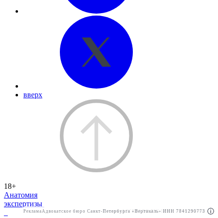
вверх
18+
Анатомия
экспертизы
Реклама
Адвокатское бюро Санкт-Петербурга «Вертикаль» ИНН 7841290773
Реклама
АО"ПРАВО.РУ" ИНН: 7708095468