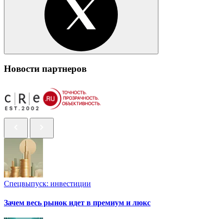
Новости партнеров
Спецвыпуск: инвестиции
Зачем весь рынок идет в премиум и люкс