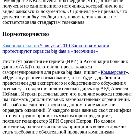
руководстве NBCUniversal подтвердили, что данные были
получены из единственного источника, который лично не
видел банковских документов. О’Доннелл уже признал, что
допустил ошибку, сообщив эту новость, так как она не
соответствовала стандартам телеканала.
Нормотворчество
Законодательство
5 августа 2019
Банки и компании
протестируют сервисы big data в «песочнице»
Институт развития интернета (ИРИ) и Ассоциация больших
данных (АБД) подготовили проект кодекса
саморегулирования для рынка big data, пишет «
Коммерсант
».
«Идет внутреннее согласование, текст будет доработан и
представлен для экспертного и общественного обсуждения
осенью», – говорит исполнительный директор АБД Алексей
Нейман. Игроки рассчитывают, что наличие кодекса позволит
им избежать дополнительных законодательных ограничений.
«Разработка единого закона на данном этапе может не
оправдать ожиданий. У каждого вида данных своя специфика,
которую трудно прописать языком юриспруденции», –
поясняет гендиректор ИРИ Сергей Петров. По словам
источника, одним из основных принципов кодекса должно
стать требование обязательной проверки компаниями