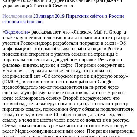
которые голосовали по директиве, считает арбитражный
управляющий Евгений
Семченко
.
Исследования
23 января 2019
Пиратских сайтов в России
становится больше
«
Ведомости
» рассказывают, что «Яндекс», Mail.ru Group, а
также крупнейшие телекомпании и онлайн-кинотеатры при
участии Роскомнадзора разработали поправки в закон «Об
информации», которые обязывают работающие в России
поисковики оперативно удалять ссылки на страницы с
пиратским контентом в досудебном порядке. Речь идет о
фильмах, книгах, музыке и софте. Поправки содержат два
механизма. Первый аналогичен тому, что заложен в
американский акт «Об авторском праве в цифровую эпоху»
(DMCA), в соответствии с которым работает Google:
правообладатель может пожаловаться на пиратов через
специальную форму на сайте поисковика, а тот сам решит,
когда заблокировать ссылку. Второй подразумевает, что
правообладатели выберут организацию, а та откроет реестр
пиратских ссылок, поисковики будут обязаны подключиться к
этому списку в течение 10 рабочих дней, а затем – удалять
ссылку в течение шести часов после её появления в реестре.
Сейчас такой список в рамках антипиратского меморандума
ведет Медиа-коммуникационный союз. Поправки направлены
на согласование в администрацию президента; далее их