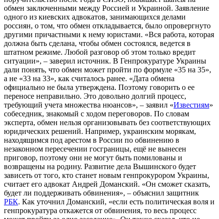
обмен заключенными между Россией и Украиной. Заявление
одного из киевских адвокатов, занимающихся делами
россиян, о том, что обмен откладывается, было опровергнуто
другими причастными к нему юристами. «Вся работа, которая
должна быть сделана, чтобы обмен состоялся, ведется в
штатном режиме. Любой разговор об этом только вредит
ситуации», – заверил источник. В Генпрокуратуре Украины
дали понять, что обмен может пройти по формуле «35 на 35»,
а не «33 на 33», как считалось ранее. «Дата обмена
официально не была утверждена. Поэтому говорить о ее
переносе неправильно. Это довольно долгий процесс,
требующий учета множества нюансов», – заявил «
Известиям
»
собеседник, знакомый с ходом переговоров. По словам
эксперта, обмен нельзя организовывать без соответствующих
юридических решений. Например, украинским морякам,
находящимся под арестом в России по обвинению в
незаконном пересечении госграницы, ещё не вынесен
приговор, поэтому они не могут быть помилованы и
возвращены на родину. Развитие дела Вышинского будет
зависеть от того, кто станет новым генпрокурором Украины,
считает его адвокат Андрей Доманский. «Он сможет сказать,
будет ли поддерживать обвинения», – объяснил защитник
РБК
. Как уточнил Доманский, «если есть политическая воля и
генпрокуратура откажется от обвинения, то весь процесс