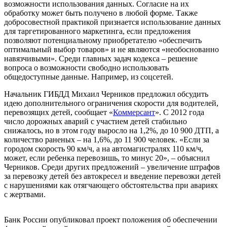
возможности использования данных. Согласие на их
обработку может быть получено в любой форме. Также
добросовестной практикой признается использование данных
для таргетированного маркетинга, если предложения
позволяют потенциальному приобретателю «обеспечить
оптимальный выбор товаров» и не являются «необоснованно
навязчивыми». Среди главных задач кодекса – решение
вопроса о возможности свободно использовать
общедоступные данные. Например, из соцсетей.
Начальник ГИБДД Михаил Черников предложил обсудить
идею дополнительного ограничения скорости для водителей,
перевозящих детей, сообщает «
Коммерсант
». С 2012 года
число дорожных аварий с участием детей стабильно
снижалось, но в этом году выросло на 1,2%, до 10 900 ДТП, а
количество раненых – на 1,6%, до 11 900 человек. «Если за
городом скорость 90 км/ч, а на автомагистралях 110 км/ч,
может, если ребенка перевозишь, то минус 20», – объяснил
Черников. Среди других предложений – увеличение штрафов
за перевозку детей без автокресел и введение перевозки детей
с нарушениями как отягчающего обстоятельства при авариях
с жертвами.
Банк России опубликовал проект положения об обеспечении