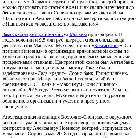
исходя из моей административной практики, каждый призыв
можно трактовать по статьям КоАП и выявлять нарушения до
бесконечности». Члены Совета по правам человека Илья
Шаблинский и Андрей Бабушкин охарактеризовали ситуацию
с Яшиным как «издевательство над законом».
Замоскворецкий районный суд Москвы
приговорил к 11
годам колонии и 9,5 млн руб. штрафа теневого владельца
девяти банков Магомеда Мухиева, пишет «
Коммерсан
т». Он
признан виновным в организации криминальной схемы по
хищению средств вкладчиков, привлекаемых завышенными
процентными ставками. Центром этой схемы был Анталбанк,
откуда деньги выводились за границу. Также были
задействованы «Лада-кредит», Дорис-банк, Гринфилдбанк,
«Содружество», Межрегионбанк, Региональный банк
сбережений, НСТ-банк и «Максимум»; они лишились
лицензий в 2015 году. Всего мошенники похитили 37 млрд
руб. При этом суд снял с Мухиева и еще семи фигурантов
обвинение в организации и участии в преступном
сообществе.
Апелляционная инстанция Восточно-Сибирского окружного
военного суда оставила в силе приговор военнослужащему-
контрактнику Александру Новикову, который, вернувшись с
медалью из Сирии, в мае 2018 года взорвал штаб авиаполка,