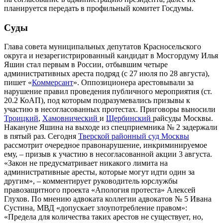
планируется передать в профильный комитет Госдумы.
Суды
Глава совета муниципальных депутатов Красносельского
округа и незарегистрированный кандидат в Мосгордуму Илья
Яшин стал первым в России, отбывшим четыре
административных ареста подряд (с 27 июля по 28 августа),
пишет «
Коммерсант
». Оппозиционера арестовывали за
нарушение правил проведения публичного мероприятия (ст.
20.2 КоАП), под которым подразумевались призывы к
участию в несогласованных протестах. Приговоры выносили
Троицкий
,
Хамовнический
и
Щербинский
райсуды Москвы.
Накануне Яшина на выходе из спецприемника № 2 задержали
в пятый раз. Сегодня
Тверской районный суд Москвы
рассмотрит очередное правонарушение, инкриминируемое
ему, – призыв к участию в несогласованной акции 3 августа.
«Закон не предусматривает никакого лимита на
административные аресты, которые могут идти один за
другим», – комментирует руководитель юрслужбы
правозащитного проекта «Апология протеста» Алексей
Глухов. По мнению адвоката коллегии адвокатов № 5 Ивана
Сустина, МВД «допускает злоупотребление правом»:
«Предела для количества таких арестов не существует, но,