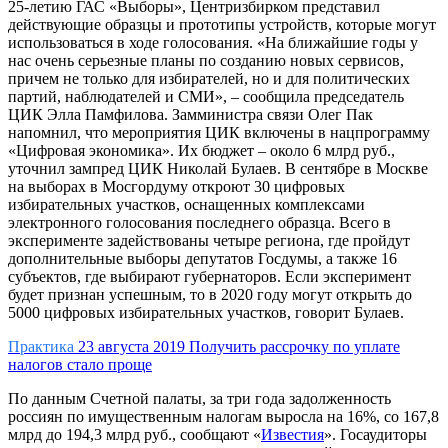
25-летию ГАС «Выборы», Центризбирком представил
действующие образцы и прототипы устройств, которые могут
использоваться в ходе голосования. «На ближайшие годы у
нас очень серьезные планы по созданию новых сервисов,
причем не только для избирателей, но и для политических
партий, наблюдателей и СМИ», – сообщила председатель
ЦИК Элла Памфилова. Замминистра связи Олег Пак
напомнил, что мероприятия ЦИК включены в нацпрограмму
«Цифровая экономика». Их бюджет – около 6 млрд руб.,
уточнил зампред ЦИК Николай Булаев. В сентябре в Москве
на выборах в Мосгордуму откроют 30 цифровых
избирательных участков, оснащенных комплексами
электронного голосования последнего образца. Всего в
эксперименте задействованы четыре региона, где пройдут
дополнительные выборы депутатов Госдумы, а также 16
субъектов, где выбирают губернаторов. Если эксперимент
будет признан успешным, то в 2020 году могут открыть до
5000 цифровых избирательных участков, говорит Булаев.
Практика
23 августа 2019
Получить рассрочку по уплате
налогов стало проще
По данным Счетной палаты, за три года задолженность
россиян по имущественным налогам выросла на 16%, со 167,8
млрд до 194,3 млрд руб., сообщают «
Известия
». Госаудиторы