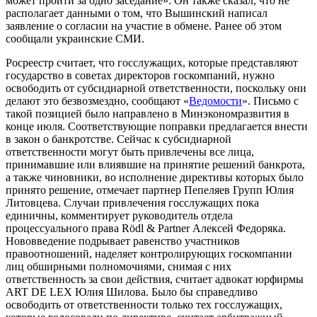
может пройти за одно заседание». Он также сказал, что не
располагает данными о том, что Вышинский написал
заявление о согласии на участие в обмене. Ранее об этом
сообщали украинские
СМИ
.
Росреестр считает, что госслужащих, которые представляют
государство в советах директоров госкомпаний, нужно
освободить от субсидиарной ответственности, поскольку они
делают это безвозмездно, сообщают «
Ведомости
». Письмо с
такой позицией было направлено в Минэкономразвития в
конце июля. Соответствующие поправки предлагается внести
в закон о банкротстве. Сейчас к субсидиарной
ответственности могут быть привлечены все лица,
принимавшие или влиявшие на принятие решений банкрота,
а также чиновники, во исполнение директивы которых было
принято решение, отмечает партнер
Пепеляев Групп
Юлия
Литовцева. Случаи привлечения госслужащих пока
единичны, комментирует руководитель отдела
процессуального права Rödl & Partner Алексей Федоряка.
Нововведение подрывает равенство участников
правоотношений, наделяет контролирующих госкомпании
лиц обширными полномочиями, снимая с них
ответственность за свои действия, считает адвокат юрфирмы
ART DE LEX
Юлия Шилова. Было бы справедливо
освободить от ответственности только тех госслужащих,