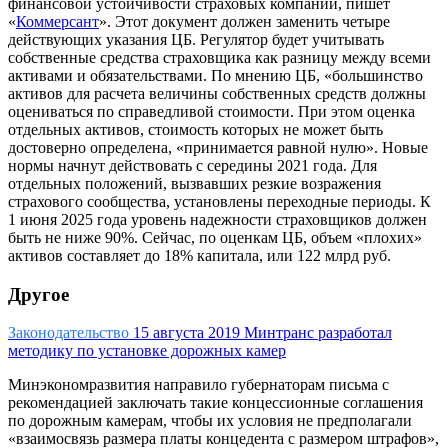
финансовой устойчивости страховых компаний, пишет
«
Коммерсант
». Этот документ должен заменить четыре
действующих указания ЦБ. Регулятор будет учитывать
собственные средства страховщика как разницу между всеми
активами и обязательствами. По мнению ЦБ, «большинство
активов для расчета величины собственных средств должны
оцениваться по справедливой стоимости. При этом оценка
отдельных активов, стоимость которых не может быть
достоверно определена, «принимается равной нулю». Новые
нормы начнут действовать с середины 2021 года. Для
отдельных положений, вызвавших резкие возражения
страхового сообщества, установлены переходные периоды. К
1 июня 2025 года уровень надежности страховщиков должен
быть не ниже 90%. Сейчас, по оценкам ЦБ, объем «плохих»
активов составляет до 18% капитала, или 122 млрд руб.
Другое
Законодательство
15 августа 2019
Минтранс разработал
методику по установке дорожных камер
Минэкономразвития направило губернаторам письма с
рекомендацией заключать такие концессионные соглашения
по дорожным камерам, чтобы их условия не предполагали
«взаимосвязь размера платы концедента с размером штрафов»,