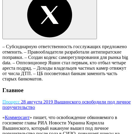
– Субсидиарную ответственность госслужащих предложено
отменить. – Правообладатели разработали антипиратские
поправки. – Создан кодекс саморегулирования для рынка big
data. – Оппозиционер Яшин стал первым, кто отбыл четыре
ареста подряд. – Доходы владельцев частных камер отвяжут
от числа ДТП. – ЦБ посоветовал банкам заменить часть
старых банкоматов.
Главное
Процесс
28 августа 2019
Вышинского освободили под личное
поручительство
«
Коммерсант
» пишет, что освобождение обвиняемого в
госизмене главы РИА Новости Украина Кирилла
Вышинского, который накануне вышел под личное
поручительство после года в СИЗО, повышает шансы на