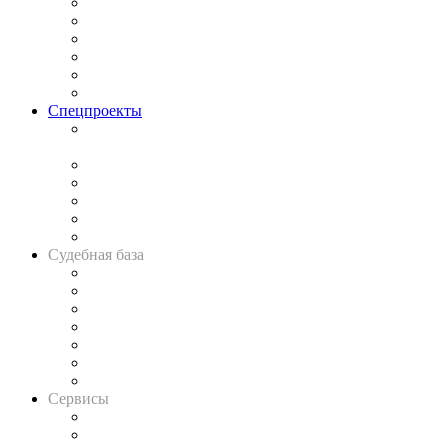
Законодательство
Процесс
Исследования
Рынок юридических услуг
Юридическое сообщество
Важнейшие правовые темы в прессе
Спецпроекты
Подкаст «В здравом уме
и твёрдой памяти»
Legal Design
Банкротная панорама
Советы для литигаторов
Сговоры на торгах
Авто
Судебная база
Картотека арбитражных дел
Решения арбитражных судов
Календарь рассмотрения арбитражных дел
Досье судей
Информация о судах
RSS лента новостей
Вакансии для юристов
Сервисы
Справочно-правовая система
Casebook: мониторинг дел