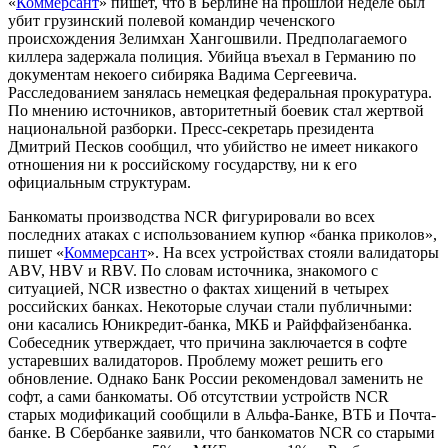
«
Коммерсант
» пишет, что в Берлине на прошлой неделе был
убит грузинский полевой командир чеченского
происхождения Зелимхан Хангошвили. Предполагаемого
киллера задержала полиция. Убийца въехал в Германию по
документам некоего сибиряка Вадима Сергеевича.
Расследованием занялась немецкая федеральная прокуратура.
По мнению источников, авторитетный боевик стал жертвой
национальной разборки. Пресс-секретарь президента
Дмитрий Песков сообщил, что убийство не имеет никакого
отношения ни к российскому государству, ни к его
официальным
структурам
.
Банкоматы производства NCR фигурировали во всех
последних атаках с использованием купюр «банка приколов»,
пишет «
Коммерсант
». На всех устройствах стояли валидаторы
ABV, HBV и RBV. По словам источника, знакомого с
ситуацией, NCR известно о фактах хищений в четырех
российских банках. Некоторые случаи стали публичными:
они касались Юникредит-банка, МКБ и Райффайзенбанка.
Собеседник утверждает, что причина заключается в софте
устаревших валидаторов. Проблему может решить его
обновление. Однако Банк России рекомендовал заменить не
софт, а сами банкоматы. Об отсутствии устройств NCR
старых модификаций сообщили в Альфа-Банке, ВТБ и Почта-
банке. В Сбербанке заявили, что банкоматов NCR со старыми