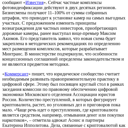
сообщают «
Известия
». Сейчас частные комплексы
фотовидеофиксации действуют в двух десятках регионов.
Бизнесмены получают 11–100% от суммы собранных
штрафов, что приводит к установке камер на самых выгодных
участках. С предложением изменить принципы
вознаграждения для частных инвесторов, приобретающих
дорожные камеры, ранее выступал вице-премьер Максим
Акимов. Его представитель заявил, что новая схема будет
закреплена в методических рекомендациях по определению
мест размещения комплексов, которые разрабатывает
Минтранс. В министерстве подчеркнули, что особенности
концессионных соглашений определены законодательством и
не являются предметом методики.
«
Коммерсант
» пишет, что юридическое сообщество считает
необходимым развивать правоприменительную практику в
цифровой сфере. Этому был посвящен круглый стол в рамках
заседания комиссии по правовому обеспечению цифровой
экономики Московского отделения Ассоциации юристов
России. Количество преступлений, в которых фигурирует
криптовалюта, растет, но уголовных дел и приговоров пока
мало. «Чаще речь идет о преступлениях, где криптовалюта
является средством, например, отмывания денег или покупки
наркотиков», – отметила адвокат
Аснис и партнеры
Екатерина Ипполитова. Дела, связанные с криптовалютой как