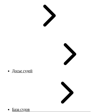
Досье судей
База судов