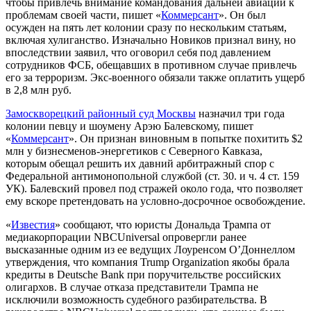
чтобы привлечь внимание командования дальней авиации к
проблемам своей части, пишет «
Коммерсант
». Он был
осужден на пять лет колонии сразу по нескольким статьям,
включая хулиганство. Изначально Новиков признал вину, но
впоследствии заявил, что оговорил себя под давлением
сотрудников ФСБ, обещавших в противном случае привлечь
его за терроризм. Экс-военного обязали также оплатить ущерб
в 2,8 млн руб.
Замоскворецкий районный суд Москвы
назначил три года
колонии певцу и шоумену Арэю Балевскому, пишет
«
Коммерсант
». Он признан виновным в попытке похитить $2
млн у бизнесменов-энергетиков с Северного Кавказа,
которым обещал решить их давний арбитражный спор с
Федеральной антимонопольной службой (ст. 30. и ч. 4 ст. 159
УК). Балевский провел под стражей около года, что позволяет
ему вскоре претендовать на условно-досрочное освобождение.
«
Известия
» сообщают, что юристы Дональда Трампа от
медиакорпорации NBCUniversal опровергли ранее
высказанные одним из ее ведущих Лоуренсом О’Доннеллом
утверждения, что компания Trump Organization якобы брала
кредиты в Deutsche Bank при поручительстве российских
олигархов. В случае отказа представители Трампа не
исключили возможность судебного разбирательства. В