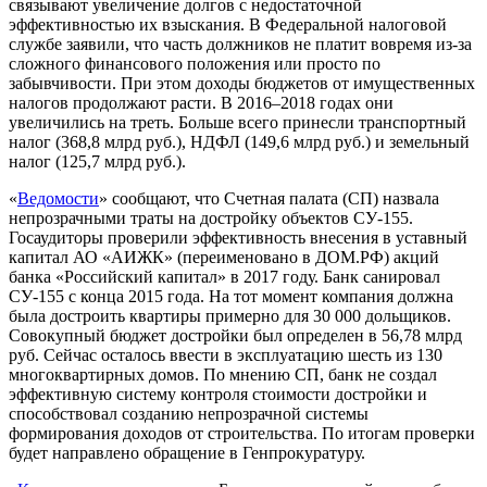
связывают увеличение долгов с недостаточной
эффективностью их взыскания. В Федеральной налоговой
службе заявили, что часть должников не платит вовремя из-за
сложного финансового положения или просто по
забывчивости. При этом доходы бюджетов от имущественных
налогов продолжают расти. В 2016–2018 годах они
увеличились на треть. Больше всего принесли транспортный
налог (368,8 млрд руб.), НДФЛ (149,6 млрд руб.) и земельный
налог (125,7 млрд руб.).
«
Ведомости
» сообщают, что Счетная палата (СП) назвала
непрозрачными траты на достройку объектов СУ-155.
Госаудиторы проверили эффективность внесения в уставный
капитал АО «АИЖК» (переименовано в ДОМ.РФ) акций
банка «Российский капитал» в 2017 году. Банк санировал
СУ-155 с конца 2015 года. На тот момент компания должна
была достроить квартиры примерно для 30 000 дольщиков.
Совокупный бюджет достройки был определен в 56,78 млрд
руб. Сейчас осталось ввести в эксплуатацию шесть из 130
многоквартирных домов. По мнению СП, банк не создал
эффективную систему контроля стоимости достройки и
способствовал созданию непрозрачной системы
формирования доходов от строительства. По итогам проверки
будет направлено обращение в Генпрокуратуру.