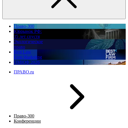
Право-300
Юррынок РФ:
35 лет спустя
Экологическое
право
Best Law
Firm Marketing
ПМЮФ 2026
ПРАВО.ru
Право-300
Конференции