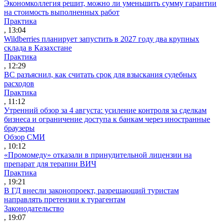
Экономколлегия решит, можно ли уменьшить сумму гарантии
на стоимость выполненных работ
Практика
, 13:04
Wildberries планирует запустить в 2027 году два крупных
склада в Казахстане
Практика
, 12:29
ВС разъяснил, как считать срок для взыскания судебных
расходов
Практика
, 11:12
Утренний обзор за 4 августа: усиление контроля за сделкам
бизнеса и ограничение доступа к банкам через иностранные
браузеры
Обзор СМИ
, 10:12
«Промомеду» отказали в принудительной лицензии на
препарат для терапии ВИЧ
Практика
, 19:21
В ГД внесли законопроект, разрешающий туристам
направлять претензии к турагентам
Законодательство
, 19:07