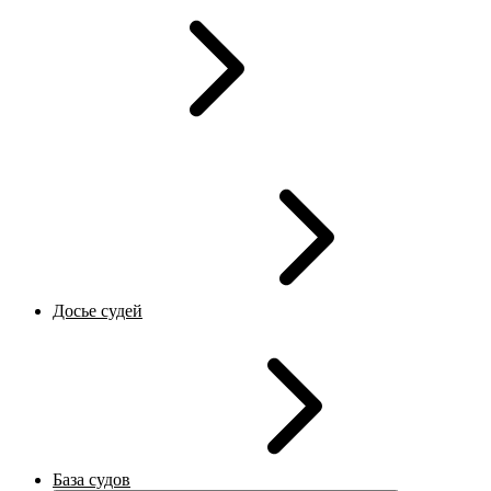
Досье судей
База судов