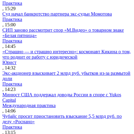
Практика
, 15:29
Суд начал банкротство партнера экс-судьи Момотова
Практика
, 15:00
СИП заново рассмотрит спор «М.Видео» о товарном знаке
«Белая пятница»
Практика
, 14:45
«Страшно — и страшно интересно»: космонавт Кикина о том,
что роднит ее работу с юридической
Юрист
, 14:32
Экс-акционер взыскивает 2 млрд руб. убытков из-за размытой
доли
Практика
, 14:23
Минюст США поддержал доводы России в споре с Yukos
Capital
Международная практика
, 14:06
Чубайс просит приостановить взыскание 5,5 млрд руб. по
делу «Роснано»
Практика
, 13:15