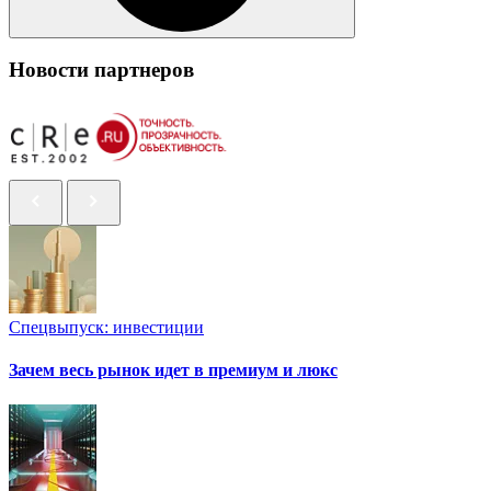
Новости партнеров
Спецвыпуск: инвестиции
Зачем весь рынок идет в премиум и люкс