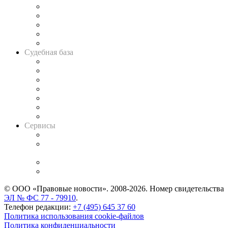
Legal Design
Банкротная панорама
Советы для литигаторов
Сговоры на торгах
Авто
Судебная база
Картотека арбитражных дел
Решения арбитражных судов
Календарь рассмотрения арбитражных дел
Досье судей
Информация о судах
RSS лента новостей
Вакансии для юристов
Сервисы
Справочно-правовая система
Casebook: мониторинг дел
и компаний
Caselook: поиск и анализ практики
CASE.ONE: управление юридической службой
© ООО «Правовые новости». 2008-2026.
Номер свидетельства
ЭЛ № ФС 77 - 79910
.
Телефон редакции:
+7 (495) 645 37 60
Политика использования cookie-файлов
Политика конфиденциальности