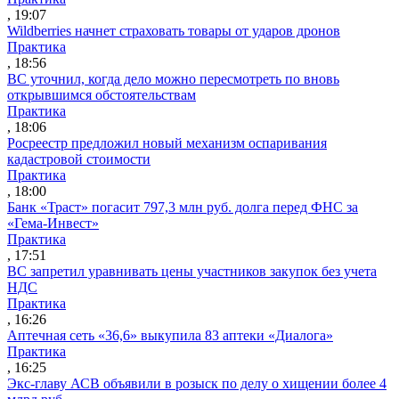
, 19:07
Wildberries начнет страховать товары от ударов дронов
Практика
, 18:56
ВС уточнил, когда дело можно пересмотреть по вновь
открывшимся обстоятельствам
Практика
, 18:06
Росреестр предложил новый механизм оспаривания
кадастровой стоимости
Практика
, 18:00
Банк «Траст» погасит 797,3 млн руб. долга перед ФНС за
«Гема-Инвест»
Практика
, 17:51
ВС запретил уравнивать цены участников закупок без учета
НДС
Практика
, 16:26
Аптечная сеть «36,6» выкупила 83 аптеки «Диалога»
Практика
, 16:25
Экс-главу АСВ объявили в розыск по делу о хищении более 4