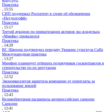
млрд руб.
Практика
, 15:55
СИП поддержал Роспатент в споре об обозначении
«Нетдолгофф»
Практика
, 15:17
Третий аукцион по приватизации активов экс-владельца
«Макфы» провалился
Практика
, 14:29
ВС Швеции подтвердил передачу Украине сухогруза Caffa
Международная практика
, 13:27
Минфин планирует отбирать подрядчиков госконтрактов в
строительстве по их репутации
Практика
, 12:52
Экономколлегия защитила компанию от переплаты за
пользование землей
Практика
, 12:43
Великобритания расширила антироссийские санкции
Санкции
, 12:41