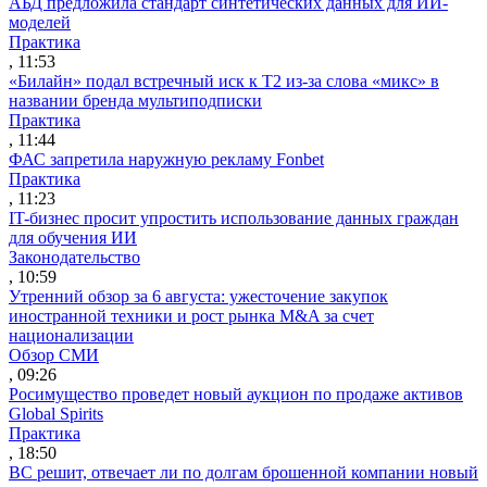
АБД предложила стандарт синтетических данных для ИИ-
моделей
Практика
, 11:53
«Билайн» подал встречный иск к Т2 из-за слова «микс» в
названии бренда мультиподписки
Практика
, 11:44
ФАС запретила наружную рекламу Fonbet
Практика
, 11:23
IT-бизнес просит упростить использование данных граждан
для обучения ИИ
Законодательство
, 10:59
Утренний обзор за 6 августа: ужесточение закупок
иностранной техники и рост рынка M&A за счет
национализации
Обзор СМИ
, 09:26
Росимущество проведет новый аукцион по продаже активов
Global Spirits
Практика
, 18:50
ВС решит, отвечает ли по долгам брошенной компании новый