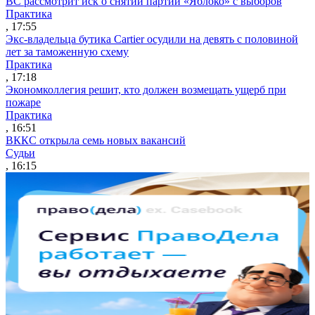
ВС рассмотрит иск о снятии партии «Яблоко» с выборов
Практика
, 17:55
Экс-владельца бутика Cartier осудили на девять с половиной
лет за таможенную схему
Практика
, 17:18
Экономколлегия решит, кто должен возмещать ущерб при
пожаре
Практика
, 16:51
ВККС открыла семь новых вакансий
Судьи
, 16:15