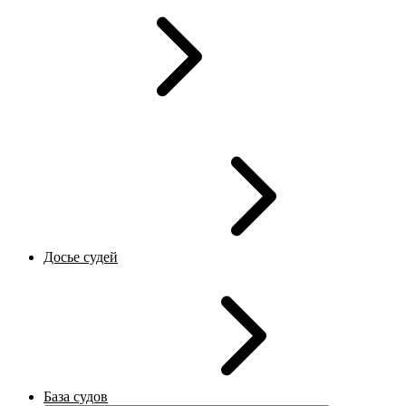
Досье судей
База судов