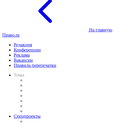
На главную
Право.ru
Редакция
Конференции
Реклама
Вакансии
Правила перепечатки
Темы
Практика
Законодательство
Процесс
Исследования
Рынок юридических услуг
Юридическое сообщество
Важнейшие правовые темы в прессе
Спецпроекты
Подкаст «В здравом уме
и твёрдой памяти»