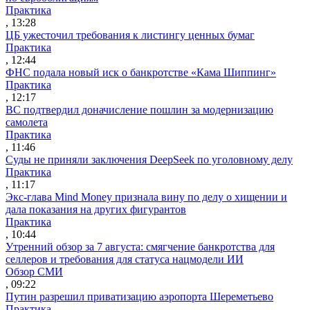
Практика
, 13:28
ЦБ ужесточил требования к листингу ценных бумаг
Практика
, 12:44
ФНС подала новый иск о банкротстве «Кама Шиппинг»
Практика
, 12:17
ВС подтвердил доначисление пошлин за модернизацию
самолета
Практика
, 11:46
Суды не приняли заключения DeepSeek по уголовному делу
Практика
, 11:17
Экс-глава Mind Money признала вину по делу о хищении и
дала показания на других фигурантов
Практика
, 10:44
Утренний обзор за 7 августа: смягчение банкротства для
селлеров и требования для статуса нацмодели ИИ
Обзор СМИ
, 09:22
Путин разрешил приватизацию аэропорта Шереметьево
Практика