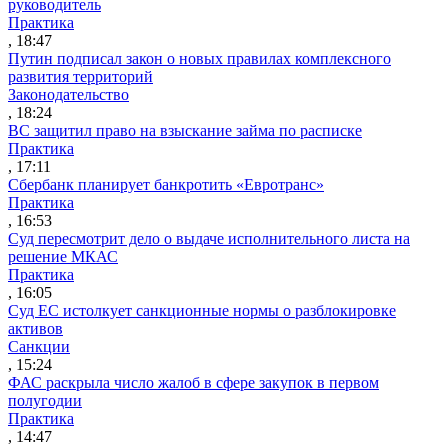
руководитель
Практика
, 18:47
Путин подписал закон о новых правилах комплексного
развития территорий
Законодательство
, 18:24
ВС защитил право на взыскание займа по расписке
Практика
, 17:11
Сбербанк планирует банкротить «Евротранс»
Практика
, 16:53
Суд пересмотрит дело о выдаче исполнительного листа на
решение МКАС
Практика
, 16:05
Суд ЕС истолкует санкционные нормы о разблокировке
активов
Санкции
, 15:24
ФАС раскрыла число жалоб в сфере закупок в первом
полугодии
Практика
, 14:47