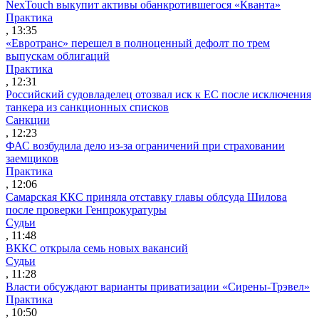
NexTouch выкупит активы обанкротившегося «Кванта»
Практика
, 13:35
«Евротранс» перешел в полноценный дефолт по трем
выпускам облигаций
Практика
, 12:31
Российский судовладелец отозвал иск к ЕС после исключения
танкера из санкционных списков
Санкции
, 12:23
ФАС возбудила дело из-за ограничений при страховании
заемщиков
Практика
, 12:06
Самарская ККС приняла отставку главы облсуда Шилова
после проверки Генпрокуратуры
Судьи
, 11:48
ВККС открыла семь новых вакансий
Судьи
, 11:28
Власти обсуждают варианты приватизации «Сирены-Трэвел»
Практика
, 10:50