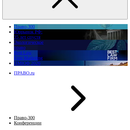
Право-300
Юррынок РФ:
35 лет спустя
Экологическое
право
Best Law
Firm Marketing
ПМЮФ 2026
ПРАВО.ru
Право-300
Конференции