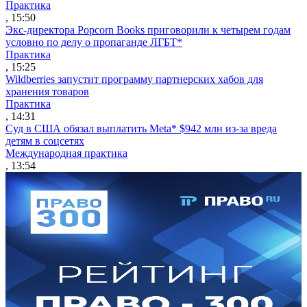
Практика
, 15:50
Экс-директора Popcorn Books приговорили к четырем годам
условно по делу о пропаганде ЛГБТ*
Практика
, 15:25
Wildberries запустит программу партнерских хабов для
хранения товаров
Практика
, 14:31
Суд в США обязал выплатить Meta* $942 млн из-за вреда
детям в соцсетях
Международная практика
, 13:54