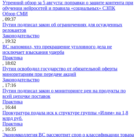
Утренний обзор за 5 августа: поправки о защите контента при
обучении нейросетей и правила «социальных» СЗПК
Обзор СМИ
, 09:37
Путин подписал закон об ограничениях для осужденных
релокантов
Законодательство
, 19:32
ВС напомнил, что прекращение уголовного дела не
исключает взыскания ущерба
Практика
, 18:02
Путин освободил государство от обязательной оферты
миноритариям при передаче акций
Законодательство
, 17:16
Путин подписал закон о мониторинге цен на продукты по
всей цепочке поставок
Практика
, 16:44
Прокуратура подала иск к структуре группы «Илим» на 1,8
млрд руб.
Практика
, 16:35
Экономколлегия ВС рассмотрит спор о классификации товара