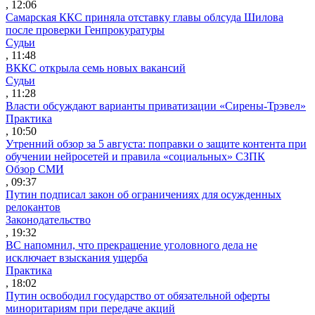
, 12:06
Самарская ККС приняла отставку главы облсуда Шилова
после проверки Генпрокуратуры
Судьи
, 11:48
ВККС открыла семь новых вакансий
Судьи
, 11:28
Власти обсуждают варианты приватизации «Сирены-Трэвел»
Практика
, 10:50
Утренний обзор за 5 августа: поправки о защите контента при
обучении нейросетей и правила «социальных» СЗПК
Обзор СМИ
, 09:37
Путин подписал закон об ограничениях для осужденных
релокантов
Законодательство
, 19:32
ВС напомнил, что прекращение уголовного дела не
исключает взыскания ущерба
Практика
, 18:02
Путин освободил государство от обязательной оферты
миноритариям при передаче акций