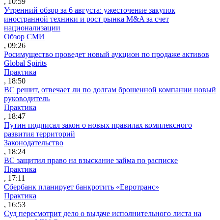
, 10:59
Утренний обзор за 6 августа: ужесточение закупок
иностранной техники и рост рынка M&A за счет
национализации
Обзор СМИ
, 09:26
Росимущество проведет новый аукцион по продаже активов
Global Spirits
Практика
, 18:50
ВС решит, отвечает ли по долгам брошенной компании новый
руководитель
Практика
, 18:47
Путин подписал закон о новых правилах комплексного
развития территорий
Законодательство
, 18:24
ВС защитил право на взыскание займа по расписке
Практика
, 17:11
Сбербанк планирует банкротить «Евротранс»
Практика
, 16:53
Суд пересмотрит дело о выдаче исполнительного листа на