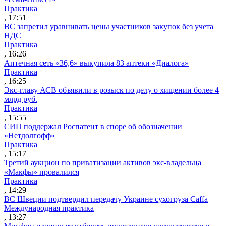
Практика
, 17:51
ВС запретил уравнивать цены участников закупок без учета
НДС
Практика
, 16:26
Аптечная сеть «36,6» выкупила 83 аптеки «Диалога»
Практика
, 16:25
Экс-главу АСВ объявили в розыск по делу о хищении более 4
млрд руб.
Практика
, 15:55
СИП поддержал Роспатент в споре об обозначении
«Нетдолгофф»
Практика
, 15:17
Третий аукцион по приватизации активов экс-владельца
«Макфы» провалился
Практика
, 14:29
ВС Швеции подтвердил передачу Украине сухогруза Caffa
Международная практика
, 13:27