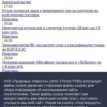
Законодательство
, 17:16
Путин подписал закон о мониторинге цен на продукты по
всей цепочке поставок
Практика
, 16:44
Прокуратура подала иск к структуре группы «Илим» на 1,8
млрд руб.
Практика
, 16:35
Экономколлегия ВС рассмотрит спор о классификации товара
по ВЭД ЕАЭС
Практика
, 16:24
Дочерняя компания «Мегафона» подала иск к «М.Видео» на
1,8 млрд руб.
Практика
, 15:50
СИП проверит отмену патента на систему управления
ООО «Правовые Новости» (ИНН 7704317790) использует
устройствами после возражений «Яндекса»
файлы cookie (включая сторонние файлы cookie) для
Практика
сбора информации об использовании сайта
, 15:17
посетителями. Такие файлы cookie помогают нам
Суды 10 стран рассматривают иски российской «дочки»
предоставлять вам наилучший онлайн-опыт, постоянно
Google о возврате дивидендов
улучшать наш веб-сайт. Нажав на кнопку «Подтвердить»,
Международная практика
вы даете согласие на обработку файлов cookie в