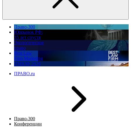
Право-300
Юррынок РФ:
35 лет спустя
Экологическое
право
Best Law
Firm Marketing
ПМЮФ 2026
ПРАВО.ru
Право-300
Конференции