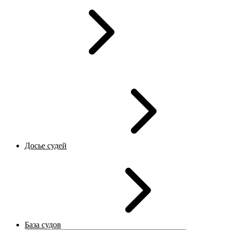
Досье судей
База судов