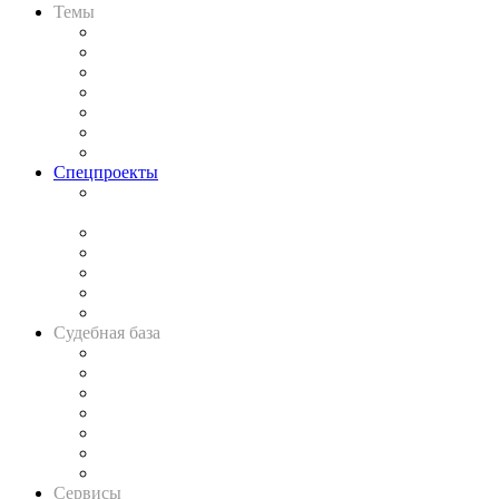
Темы
Практика
Законодательство
Процесс
Исследования
Рынок юридических услуг
Юридическое сообщество
Важнейшие правовые темы в прессе
Спецпроекты
Подкаст «В здравом уме
и твёрдой памяти»
Legal Design
Банкротная панорама
Советы для литигаторов
Сговоры на торгах
Авто
Судебная база
Картотека арбитражных дел
Решения арбитражных судов
Календарь рассмотрения арбитражных дел
Досье судей
Информация о судах
RSS лента новостей
Вакансии для юристов
Сервисы