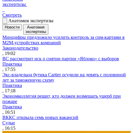
экспертизы
Смотреть
Анатомия экспертизы
Новости
Анатомия
экспертизы
Минцифры предложило усилить контроль за сим-картами в
M2M-устройствах компаний
Законодательство
, 19:02
ВС рассмотрит иск о снятии партии «Яблоко» с выборов
Практика
, 17:55
Экс-владельца бутика Cartier осудили на девять с половиной
лет за таможенную схему
Практика
, 17:18
Экономколлегия решит, кто должен возмещать ущерб при
пожаре
Практика
, 16:51
ВККС открыла семь новых вакансий
Судьи
, 16:15