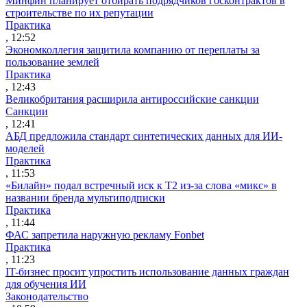
Минфин планирует отбирать подрядчиков госконтрактов в
строительстве по их репутации
Практика
, 12:52
Экономколлегия защитила компанию от переплаты за
пользование землей
Практика
, 12:43
Великобритания расширила антироссийские санкции
Санкции
, 12:41
АБД предложила стандарт синтетических данных для ИИ-
моделей
Практика
, 11:53
«Билайн» подал встречный иск к Т2 из-за слова «микс» в
названии бренда мультиподписки
Практика
, 11:44
ФАС запретила наружную рекламу Fonbet
Практика
, 11:23
IT-бизнес просит упростить использование данных граждан
для обучения ИИ
Законодательство