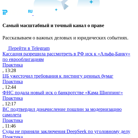
Cамый масштабный и точный канал о праве
Рассказываем о важных деловых и юридических событиях.
Перейти в Telegram
Кассация разрешила рассмотреть в РФ иск к «Альфа-Банку»
по еврооблигациям
Практика
, 13:28
ЦБ ужесточил требования к листингу ценных бумаг
Практика
, 12:44
ФНС подала новый иск о банкротстве «Кама Шиппинг»
Практика
, 12:17
ВС подтвердил доначисление пошлин за модернизацию
самолета
Практика
, 11:46
Суды не приняли заключения DeepSeek по уголовному делу
Практика