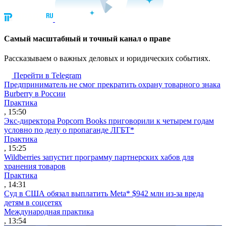
Cамый масштабный и точный канал о праве
Рассказываем о важных деловых и юридических событиях.
Перейти в Telegram
Предприниматель не смог прекратить охрану товарного знака
Burberry в России
Практика
, 15:50
Экс-директора Popcorn Books приговорили к четырем годам
условно по делу о пропаганде ЛГБТ*
Практика
, 15:25
Wildberries запустит программу партнерских хабов для
хранения товаров
Практика
, 14:31
Суд в США обязал выплатить Meta* $942 млн из-за вреда
детям в соцсетях
Международная практика
, 13:54