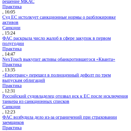
решение МКАС
Практика
, 16:05
Суд ЕС истолкует санкционные нормы о разблокировке
активов
Санкции
, 15:24
ФАС раскрыла число жалоб в сфере закупок в первом
полугодии
Практика
, 14:47
NexTouch выкупит активы обанкротившегося «Кванта»
Практика
, 13:35
«Евротранс» перешел в полноценный дефолт по трем
выпускам облигаций
Практика
, 12:31
Российский судовладелец отозвал иск к ЕС после исключения
танкера из санкционных списков
Санкции
, 12:23
ФАС возбудила дело из-за ограничений при страховании
заемщиков
Практика