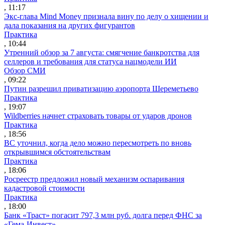
, 11:17
Экс-глава Mind Money признала вину по делу о хищении и
дала показания на других фигурантов
Практика
, 10:44
Утренний обзор за 7 августа: смягчение банкротства для
селлеров и требования для статуса нацмодели ИИ
Обзор СМИ
, 09:22
Путин разрешил приватизацию аэропорта Шереметьево
Практика
, 19:07
Wildberries начнет страховать товары от ударов дронов
Практика
, 18:56
ВС уточнил, когда дело можно пересмотреть по вновь
открывшимся обстоятельствам
Практика
, 18:06
Росреестр предложил новый механизм оспаривания
кадастровой стоимости
Практика
, 18:00
Банк «Траст» погасит 797,3 млн руб. долга перед ФНС за
«Гема-Инвест»