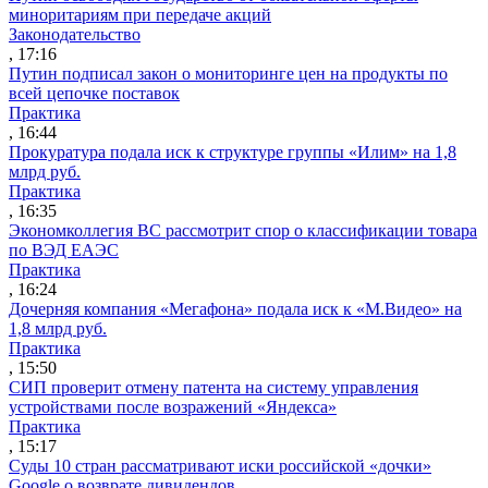
миноритариям при передаче акций
Законодательство
, 17:16
Путин подписал закон о мониторинге цен на продукты по
всей цепочке поставок
Практика
, 16:44
Прокуратура подала иск к структуре группы «Илим» на 1,8
млрд руб.
Практика
, 16:35
Экономколлегия ВС рассмотрит спор о классификации товара
по ВЭД ЕАЭС
Практика
, 16:24
Дочерняя компания «Мегафона» подала иск к «М.Видео» на
1,8 млрд руб.
Практика
, 15:50
СИП проверит отмену патента на систему управления
устройствами после возражений «Яндекса»
Практика
, 15:17
Суды 10 стран рассматривают иски российской «дочки»
Google о возврате дивидендов