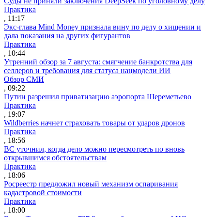
Суды не приняли заключения DeepSeek по уголовному делу
Практика
, 11:17
Экс-глава Mind Money признала вину по делу о хищении и
дала показания на других фигурантов
Практика
, 10:44
Утренний обзор за 7 августа: смягчение банкротства для
селлеров и требования для статуса нацмодели ИИ
Обзор СМИ
, 09:22
Путин разрешил приватизацию аэропорта Шереметьево
Практика
, 19:07
Wildberries начнет страховать товары от ударов дронов
Практика
, 18:56
ВС уточнил, когда дело можно пересмотреть по вновь
открывшимся обстоятельствам
Практика
, 18:06
Росреестр предложил новый механизм оспаривания
кадастровой стоимости
Практика
, 18:00