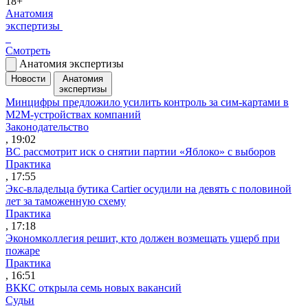
18+
Анатомия
экспертизы
Смотреть
Анатомия экспертизы
Новости
Анатомия
экспертизы
Минцифры предложило усилить контроль за сим-картами в
M2M-устройствах компаний
Законодательство
, 19:02
ВС рассмотрит иск о снятии партии «Яблоко» с выборов
Практика
, 17:55
Экс-владельца бутика Cartier осудили на девять с половиной
лет за таможенную схему
Практика
, 17:18
Экономколлегия решит, кто должен возмещать ущерб при
пожаре
Практика
, 16:51
ВККС открыла семь новых вакансий
Судьи