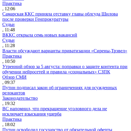
Практика
, 12:06
Самарская ККС приняла отставку главы облсуда Шилова
после проверки Генпрокуратуры
Судьи
, 11:48
ВККС открыла семь новых вакансий
Судьи
, 11:28
Власти обсуждают варианты приватизации «Сирены-Трэвел»
Практика
, 10:50
Утренний обзор за 5 августа: поправки о защите контента при
обучении нейросетей и правила «социальных» СЗПК
Обзор СМИ
, 09:37
Путин подписал закон об ограничениях для осужденных
релокантов
Законодательство
, 19:32
ВС напомнил, что прекращение уголовного дела не
исключает взыскания ущерба
Практика
, 18:02
Путин освободил государство от обязательной оферты