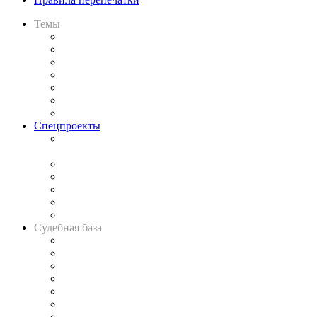
Темы
Практика
Законодательство
Процесс
Исследования
Рынок юридических услуг
Юридическое сообщество
Важнейшие правовые темы в прессе
Спецпроекты
Подкаст «В здравом уме
и твёрдой памяти»
Legal Design
Банкротная панорама
Советы для литигаторов
Сговоры на торгах
Авто
Судебная база
Картотека арбитражных дел
Решения арбитражных судов
Календарь рассмотрения арбитражных дел
Досье судей
Информация о судах
RSS лента новостей
Вакансии для юристов