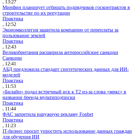
, 13:27
Минфин планирует отбирать подрядчиков госконтрактов в
строительстве по их репутации
Практика
, 12:52
Экономколлегия защитила компанию от переплаты за
пользование землей
Практика
, 12:43
Великобритания расширила антироссийские санкции
Санкции
, 12:41
АБД предложила стандарт синтетических данных для ИИ-
моделей
Практика
, 11:53
«Билайн» подал встречный иск к Т2 из-за слова «микс» в
названии бренда мультиподписки
Практика
, 11:44
ФАС запретила наружную рекламу Fonbet
Практика
, 11:23
IT-бизнес просит упростить использование данных граждан
для обучения ИИ