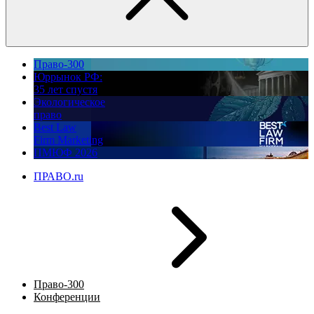
Право-300
Юррынок РФ:
35 лет спустя
Экологическое
право
Best Law
Firm Marketing
ПМЮФ 2026
ПРАВО.ru
Право-300
Конференции