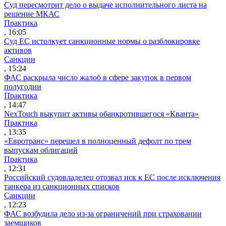
Суд пересмотрит дело о выдаче исполнительного листа на
решение МКАС
Практика
, 16:05
Суд ЕС истолкует санкционные нормы о разблокировке
активов
Санкции
, 15:24
ФАС раскрыла число жалоб в сфере закупок в первом
полугодии
Практика
, 14:47
NexTouch выкупит активы обанкротившегося «Кванта»
Практика
, 13:35
«Евротранс» перешел в полноценный дефолт по трем
выпускам облигаций
Практика
, 12:31
Российский судовладелец отозвал иск к ЕС после исключения
танкера из санкционных списков
Санкции
, 12:23
ФАС возбудила дело из-за ограничений при страховании
заемщиков