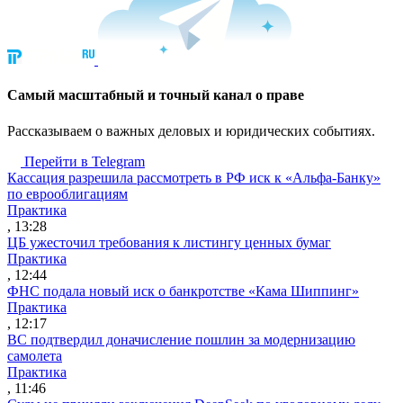
Cамый масштабный и точный канал о праве
Рассказываем о важных деловых и юридических событиях.
Перейти в Telegram
Кассация разрешила рассмотреть в РФ иск к «Альфа-Банку»
по еврооблигациям
Практика
, 13:28
ЦБ ужесточил требования к листингу ценных бумаг
Практика
, 12:44
ФНС подала новый иск о банкротстве «Кама Шиппинг»
Практика
, 12:17
ВС подтвердил доначисление пошлин за модернизацию
самолета
Практика
, 11:46