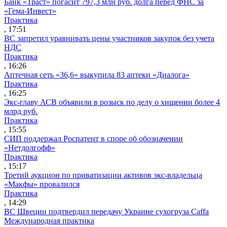
Банк «Траст» погасит 797,3 млн руб. долга перед ФНС за
«Гема-Инвест»
Практика
, 17:51
ВС запретил уравнивать цены участников закупок без учета
НДС
Практика
, 16:26
Аптечная сеть «36,6» выкупила 83 аптеки «Диалога»
Практика
, 16:25
Экс-главу АСВ объявили в розыск по делу о хищении более 4
млрд руб.
Практика
, 15:55
СИП поддержал Роспатент в споре об обозначении
«Нетдолгофф»
Практика
, 15:17
Третий аукцион по приватизации активов экс-владельца
«Макфы» провалился
Практика
, 14:29
ВС Швеции подтвердил передачу Украине сухогруза Caffa
Международная практика