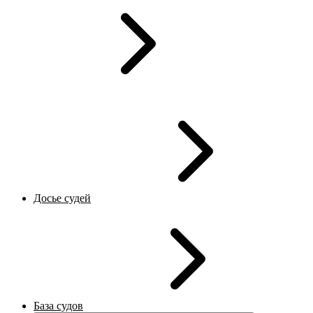
Досье судей
База судов