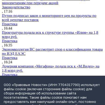
миноритариям при передаче акций
Законодательство
, 17:16
Путин подписал закон о мониторинге цен на продукты по
всей цепочке поставок
Практика
, 16:44
Прокуратура подала иск к структуре группы «Илим» на 1,8
млрд руб.
Практика
, 16:35
Экономколлегия ВС рассмотрит спор о классификации товара
по ВЭД ЕАЭС
Практика
, 16:24
Дочерняя компания «Мегафона» подала иск к «М.Видео» на
1,8 млрд руб.
Практика
, 15:50
СИП проверит отмену патента на систему управления
ООО «Правовые Новости» (ИНН 7704317790) использует
устройствами после возражений «Яндекса»
файлы cookie (включая сторонние файлы cookie) для
Практика
сбора информации об использовании сайта
, 15:17
посетителями. Такие файлы cookie помогают нам
Суды 10 стран рассматривают иски российской «дочки»
предоставлять вам наилучший онлайн-опыт, постоянно
Google о возврате дивидендов