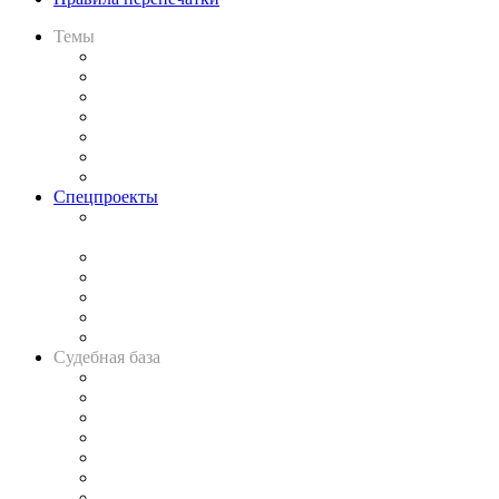
Темы
Практика
Законодательство
Процесс
Исследования
Рынок юридических услуг
Юридическое сообщество
Важнейшие правовые темы в прессе
Спецпроекты
Подкаст «В здравом уме
и твёрдой памяти»
Legal Design
Банкротная панорама
Советы для литигаторов
Сговоры на торгах
Авто
Судебная база
Картотека арбитражных дел
Решения арбитражных судов
Календарь рассмотрения арбитражных дел
Досье судей
Информация о судах
RSS лента новостей
Вакансии для юристов