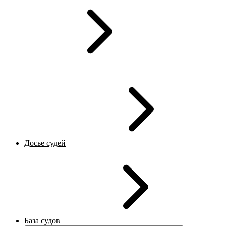
Досье судей
База судов