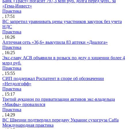
Банк «Траст» погасит 797,3 млн руб. долга перед ФНС за
«Гема-Инвест»
Практика
, 17:51
ВС запретил уравнивать цены участников закупок без учета
НДС
Практика
, 16:26
Аптечная сеть «36,6» выкупила 83 аптеки «Диалога»
Практика
, 16:25
Экс-главу АСВ объявили в розыск по делу о хищении более 4
млрд руб.
Практика
, 15:55
СИП поддержал Роспатент в споре об обозначении
«Нетдолгофф»
Практика
, 15:17
Третий аукцион по приватизации активов экс-владельца
«Макфы» провалился
Практика
, 14:29
ВС Швеции подтвердил передачу Украине сухогруза Caffa
Международная практика