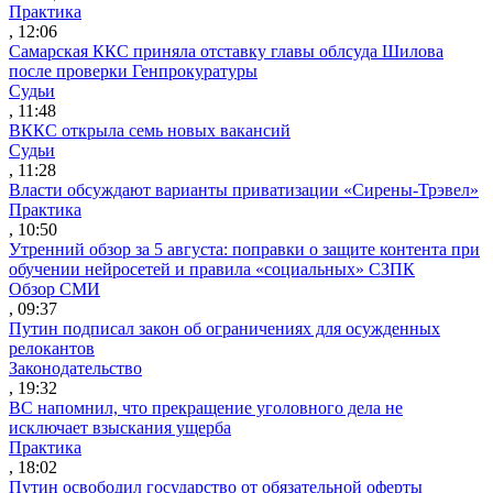
Практика
, 12:06
Самарская ККС приняла отставку главы облсуда Шилова
после проверки Генпрокуратуры
Судьи
, 11:48
ВККС открыла семь новых вакансий
Судьи
, 11:28
Власти обсуждают варианты приватизации «Сирены-Трэвел»
Практика
, 10:50
Утренний обзор за 5 августа: поправки о защите контента при
обучении нейросетей и правила «социальных» СЗПК
Обзор СМИ
, 09:37
Путин подписал закон об ограничениях для осужденных
релокантов
Законодательство
, 19:32
ВС напомнил, что прекращение уголовного дела не
исключает взыскания ущерба
Практика
, 18:02
Путин освободил государство от обязательной оферты