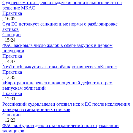
Суд пересмотрит дело о выдаче исполнительного листа на
решение МКАС
Практика
, 16:05
Суд ЕС истолкует санкционные нормы о разблокировке
активов
Санкции
, 15:24
ФАС раскрыла число жалоб в сфере закупок в первом
полугодии
Практика
, 14:47
NexTouch выкупит активы обанкротившегося «Кванта»
Практика
, 13:35
«Евротранс» перешел в полноценный дефолт по трем
выпускам облигаций
Практика
, 12:31
Российский судовладелец отозвал иск к ЕС после исключения
танкера из санкционных списков
Санкции
, 12:23
ФАС возбудила дело из-за ограничений при страховании
заемщиков