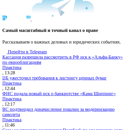
Cамый масштабный и точный канал о праве
Рассказываем о важных деловых и юридических событиях.
Перейти в Telegram
Кассация разрешила рассмотреть в РФ иск к «Альфа-Банку»
по еврооблигациям
Практика
, 13:28
ЦБ ужесточил требования к листингу ценных бумаг
Практика
, 12:44
ФНС подала новый иск о банкротстве «Кама Шиппинг»
Практика
, 12:17
ВС подтвердил доначисление пошлин за модернизацию
самолета
Практика
, 11:46