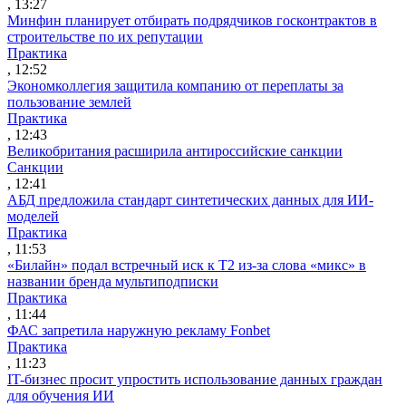
, 13:27
Минфин планирует отбирать подрядчиков госконтрактов в
строительстве по их репутации
Практика
, 12:52
Экономколлегия защитила компанию от переплаты за
пользование землей
Практика
, 12:43
Великобритания расширила антироссийские санкции
Санкции
, 12:41
АБД предложила стандарт синтетических данных для ИИ-
моделей
Практика
, 11:53
«Билайн» подал встречный иск к Т2 из-за слова «микс» в
названии бренда мультиподписки
Практика
, 11:44
ФАС запретила наружную рекламу Fonbet
Практика
, 11:23
IT-бизнес просит упростить использование данных граждан
для обучения ИИ