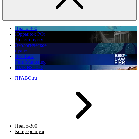
Право-300
Юррынок РФ:
35 лет спустя
Экологическое
право
Best Law
Firm Marketing
ПМЮФ 2026
ПРАВО.ru
Право-300
Конференции