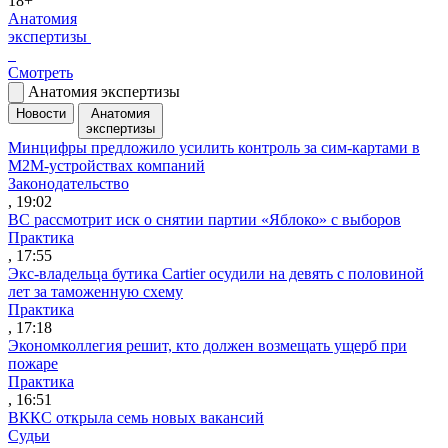
18+
Анатомия
экспертизы
Смотреть
Анатомия экспертизы
Новости
Анатомия
экспертизы
Минцифры предложило усилить контроль за сим-картами в
M2M-устройствах компаний
Законодательство
, 19:02
ВС рассмотрит иск о снятии партии «Яблоко» с выборов
Практика
, 17:55
Экс-владельца бутика Cartier осудили на девять с половиной
лет за таможенную схему
Практика
, 17:18
Экономколлегия решит, кто должен возмещать ущерб при
пожаре
Практика
, 16:51
ВККС открыла семь новых вакансий
Судьи