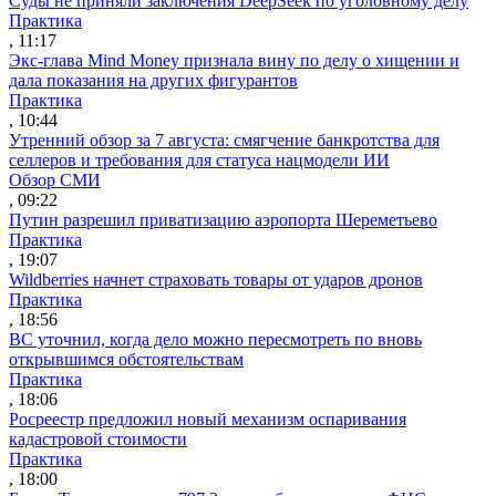
Суды не приняли заключения DeepSeek по уголовному делу
Практика
, 11:17
Экс-глава Mind Money признала вину по делу о хищении и
дала показания на других фигурантов
Практика
, 10:44
Утренний обзор за 7 августа: смягчение банкротства для
селлеров и требования для статуса нацмодели ИИ
Обзор СМИ
, 09:22
Путин разрешил приватизацию аэропорта Шереметьево
Практика
, 19:07
Wildberries начнет страховать товары от ударов дронов
Практика
, 18:56
ВС уточнил, когда дело можно пересмотреть по вновь
открывшимся обстоятельствам
Практика
, 18:06
Росреестр предложил новый механизм оспаривания
кадастровой стоимости
Практика
, 18:00