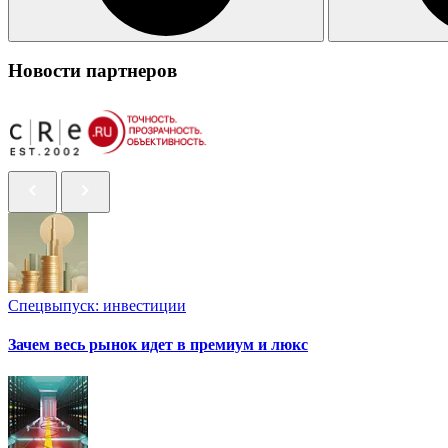
Новости партнеров
Спецвыпуск: инвестиции
Зачем весь рынок идет в премиум и люкс