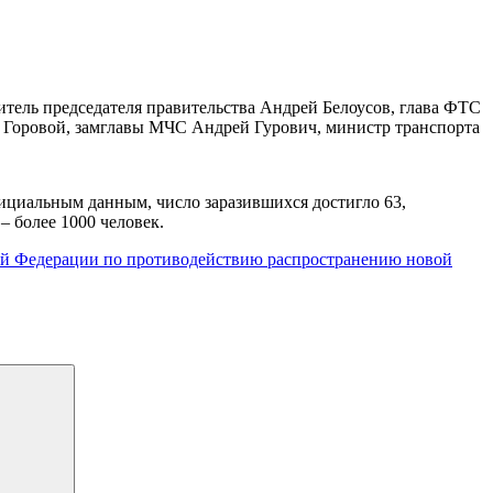
итель председателя правительства Андрей Белоусов, глава ФТС
р Горовой, замглавы МЧС Андрей Гурович, министр транспорта
фициальным данным, число заразившихся достигло 63,
 более 1000 человек.
кой Федерации по противодействию распространению новой