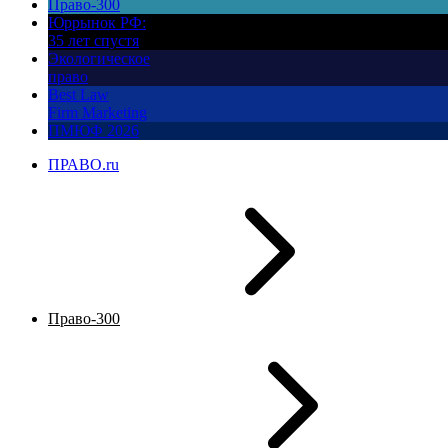
Право-300
Юррынок РФ:
35 лет спустя
Экологическое
право
Best Law
Firm Marketing
ПМЮФ 2026
ПРАВО.ru
Право-300