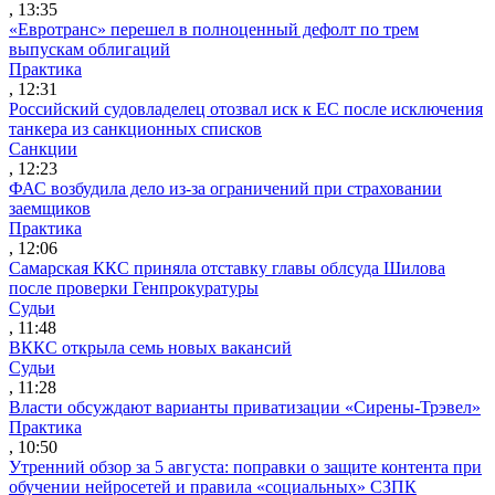
, 13:35
«Евротранс» перешел в полноценный дефолт по трем
выпускам облигаций
Практика
, 12:31
Российский судовладелец отозвал иск к ЕС после исключения
танкера из санкционных списков
Санкции
, 12:23
ФАС возбудила дело из-за ограничений при страховании
заемщиков
Практика
, 12:06
Самарская ККС приняла отставку главы облсуда Шилова
после проверки Генпрокуратуры
Судьи
, 11:48
ВККС открыла семь новых вакансий
Судьи
, 11:28
Власти обсуждают варианты приватизации «Сирены-Трэвел»
Практика
, 10:50
Утренний обзор за 5 августа: поправки о защите контента при
обучении нейросетей и правила «социальных» СЗПК