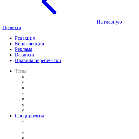
На главную
Право.ru
Редакция
Конференции
Реклама
Вакансии
Правила перепечатки
Темы
Практика
Законодательство
Процесс
Исследования
Рынок юридических услуг
Юридическое сообщество
Важнейшие правовые темы в прессе
Спецпроекты
Подкаст «В здравом уме
и твёрдой памяти»
Legal Design
Банкротная панорама