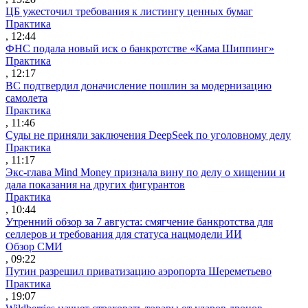
ЦБ ужесточил требования к листингу ценных бумаг
Практика
, 12:44
ФНС подала новый иск о банкротстве «Кама Шиппинг»
Практика
, 12:17
ВС подтвердил доначисление пошлин за модернизацию
самолета
Практика
, 11:46
Суды не приняли заключения DeepSeek по уголовному делу
Практика
, 11:17
Экс-глава Mind Money признала вину по делу о хищении и
дала показания на других фигурантов
Практика
, 10:44
Утренний обзор за 7 августа: смягчение банкротства для
селлеров и требования для статуса нацмодели ИИ
Обзор СМИ
, 09:22
Путин разрешил приватизацию аэропорта Шереметьево
Практика
, 19:07