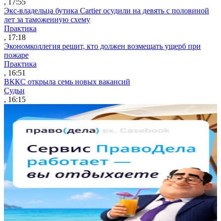
, 17:55
Экс-владельца бутика Cartier осудили на девять с половиной
лет за таможенную схему
Практика
, 17:18
Экономколлегия решит, кто должен возмещать ущерб при
пожаре
Практика
, 16:51
ВККС открыла семь новых вакансий
Судьи
, 16:15