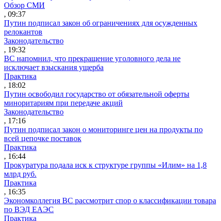
Обзор СМИ
, 09:37
Путин подписал закон об ограничениях для осужденных
релокантов
Законодательство
, 19:32
ВС напомнил, что прекращение уголовного дела не
исключает взыскания ущерба
Практика
, 18:02
Путин освободил государство от обязательной оферты
миноритариям при передаче акций
Законодательство
, 17:16
Путин подписал закон о мониторинге цен на продукты по
всей цепочке поставок
Практика
, 16:44
Прокуратура подала иск к структуре группы «Илим» на 1,8
млрд руб.
Практика
, 16:35
Экономколлегия ВС рассмотрит спор о классификации товара
по ВЭД ЕАЭС
Практика