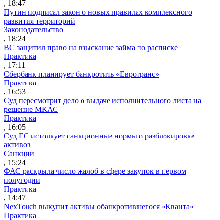
, 18:47
Путин подписал закон о новых правилах комплексного
развития территорий
Законодательство
, 18:24
ВС защитил право на взыскание займа по расписке
Практика
, 17:11
Сбербанк планирует банкротить «Евротранс»
Практика
, 16:53
Суд пересмотрит дело о выдаче исполнительного листа на
решение МКАС
Практика
, 16:05
Суд ЕС истолкует санкционные нормы о разблокировке
активов
Санкции
, 15:24
ФАС раскрыла число жалоб в сфере закупок в первом
полугодии
Практика
, 14:47
NexTouch выкупит активы обанкротившегося «Кванта»
Практика