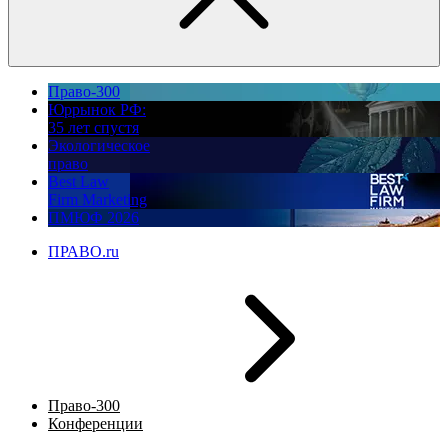
Право-300
Юррынок РФ:
35 лет спустя
Экологическое
право
Best Law
Firm Marketing
ПМЮФ 2026
ПРАВО.ru
Право-300
Конференции