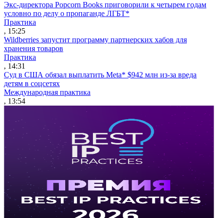
Экс-директора Popcorn Books приговорили к четырем годам
условно по делу о пропаганде ЛГБТ*
Практика
, 15:25
Wildberries запустит программу партнерских хабов для
хранения товаров
Практика
, 14:31
Суд в США обязал выплатить Meta* $942 млн из-за вреда
детям в соцсетях
Международная практика
, 13:54