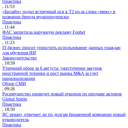
Практика
, 11:53
«Билайн» подал встречный иск к Т2 из-за слова «микс» в
названии бренда мультиподписки
Практика
, 11:44
ФАС запретила наружную рекламу Fonbet
Практика
, 11:23
IT-бизнес просит упростить использование данных граждан
для обучения ИИ
Законодательство
, 10:59
Утренний обзор за 6 августа: ужесточение закупок
иностранной техники и рост рынка M&A за счет
национализации
Обзор СМИ
, 09:26
Росимущество проведет новый аукцион по продаже активов
Global Spirits
Практика
, 18:50
ВС решит, отвечает ли по долгам брошенной компании новый
руководитель
Практика