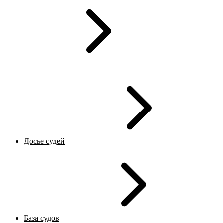
Досье судей
База судов