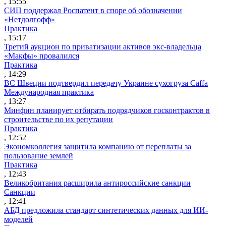
, 15:55
СИП поддержал Роспатент в споре об обозначении
«Нетдолгофф»
Практика
, 15:17
Третий аукцион по приватизации активов экс-владельца
«Макфы» провалился
Практика
, 14:29
ВС Швеции подтвердил передачу Украине сухогруза Caffa
Международная практика
, 13:27
Минфин планирует отбирать подрядчиков госконтрактов в
строительстве по их репутации
Практика
, 12:52
Экономколлегия защитила компанию от переплаты за
пользование землей
Практика
, 12:43
Великобритания расширила антироссийские санкции
Санкции
, 12:41
АБД предложила стандарт синтетических данных для ИИ-
моделей