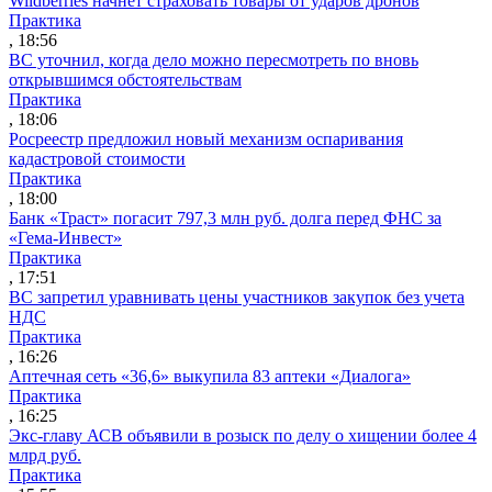
Wildberries начнет страховать товары от ударов дронов
Практика
, 18:56
ВС уточнил, когда дело можно пересмотреть по вновь
открывшимся обстоятельствам
Практика
, 18:06
Росреестр предложил новый механизм оспаривания
кадастровой стоимости
Практика
, 18:00
Банк «Траст» погасит 797,3 млн руб. долга перед ФНС за
«Гема-Инвест»
Практика
, 17:51
ВС запретил уравнивать цены участников закупок без учета
НДС
Практика
, 16:26
Аптечная сеть «36,6» выкупила 83 аптеки «Диалога»
Практика
, 16:25
Экс-главу АСВ объявили в розыск по делу о хищении более 4
млрд руб.
Практика