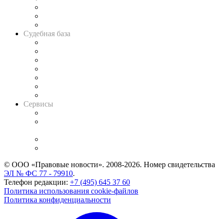
Советы для литигаторов
Сговоры на торгах
Авто
Судебная база
Картотека арбитражных дел
Решения арбитражных судов
Календарь рассмотрения арбитражных дел
Досье судей
Информация о судах
RSS лента новостей
Вакансии для юристов
Сервисы
Справочно-правовая система
Casebook: мониторинг дел
и компаний
Caselook: поиск и анализ практики
CASE.ONE: управление юридической службой
© ООО «Правовые новости». 2008-2026.
Номер свидетельства
ЭЛ № ФС 77 - 79910
.
Телефон редакции:
+7 (495) 645 37 60
Политика использования cookie-файлов
Политика конфиденциальности