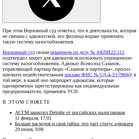
При этом Верховный суд отметил, что в деятельности, которая
не связана с адвокатской, все физлица вправе применять
такую систему налогообложения.
Верховный суд
своим
решением по делу № АКПИ22-112
подтвердил запрет для адвокатов использовать упрощенную
систему налогообложения. Адвокат Всеволод Сазанов,
управляющий партнер бюро «Сазанов и партнеры», просил
признать недействительным
письмо ФНС № СД-4-3/17969@
в
той мере, в какой оно запрещает адвокатам, которые
одновременно зарегистрированы как индивидуальные
предприниматели, применять УСН.
В ЭТОМ СЮЖЕТЕ
АСГМ защитил Deloitte от российских налоговиков
11 февраля, 17:01
Больше расходов и своя тайна: что дает статус адвоката
29 июня, 9:06