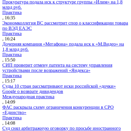
Прокуратура подала иск к структуре группы «Илим» на 1,8
млрд руб.
Практика
, 16:35
Экономколлегия ВС рассмотрит спор о классификации товара
по ВЭД ЕАЭС
Практика
, 16:24
Дочерняя компания «Мегафона» подала иск к «М.Видео» на
1,8 млрд руб.
Практика
, 15:50
СИП проверит отмену патента на систему управления
устройствами после возражений «Яндекса»
Практика
, 15:17
Суды 10 стран рассматривают иски российской «дочки»
Google о возврате дивидендов
Международная практика
, 14:09
ФАС раскрыла схему ограничения конкуренции в СРО
«Единство»
Практика
, 14:08
Суд снял арбитражную оговорку по просьбе иностранного