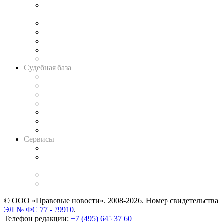
Подкаст «В здравом уме
и твёрдой памяти»
Legal Design
Банкротная панорама
Советы для литигаторов
Сговоры на торгах
Авто
Судебная база
Картотека арбитражных дел
Решения арбитражных судов
Календарь рассмотрения арбитражных дел
Досье судей
Информация о судах
RSS лента новостей
Вакансии для юристов
Сервисы
Справочно-правовая система
Casebook: мониторинг дел
и компаний
Caselook: поиск и анализ практики
CASE.ONE: управление юридической службой
© ООО «Правовые новости». 2008-2026.
Номер свидетельства
ЭЛ № ФС 77 - 79910
.
Телефон редакции:
+7 (495) 645 37 60