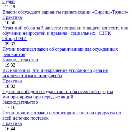
Судьи
, 11:28
Власти обсуждают варианты приватизации «Сирены-Трэвел»
Практика
, 10:50
Утренний обзор за 5 августа: поправки о защите контента при
обучении нейросетей и правила «социальных» СЗПК
Обзор СМИ
, 09:37
Путин подписал закон об ограничениях для осужденных
релокантов
Законодательство
, 19:32
ВС напомнил, что прекращение уголовного дела не
исключает взыскания ущерба
Практика
, 18:02
Путин освободил государство от обязательной оферты
миноритариям при передаче акций
Законодательство
, 17:16
Путин подписал закон о мониторинге цен на продукты по
всей цепочке поставок
Практика
, 16:44