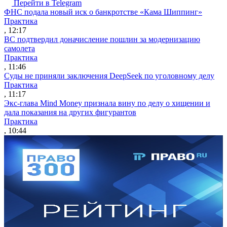
Перейти в Telegram
ФНС подала новый иск о банкротстве «Кама Шиппинг»
Практика
, 12:17
ВС подтвердил доначисление пошлин за модернизацию
самолета
Практика
, 11:46
Суды не приняли заключения DeepSeek по уголовному делу
Практика
, 11:17
Экс-глава Mind Money признала вину по делу о хищении и
дала показания на других фигурантов
Практика
, 10:44