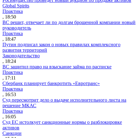
Росимущество проведет новый аукцион по продаже активов
Global Spirits
Практика
, 18:50
ВС решит, отвечает ли по долгам брошенной компании новый
руководитель
Практика
, 18:47
Путин подписал закон о новых правилах комплексного
развития территорий
Законодательство
, 18:24
ВС защитил право на взыскание займа по расписке
Практика
, 17:11
Сбербанк планирует банкротить «Евротранс»
Практика
, 16:53
Суд пересмотрит дело о выдаче исполнительного листа на
решение МКАС
Практика
, 16:05
Суд ЕС истолкует санкционные нормы о разблокировке
активов
Санкции