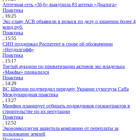
Аптечная сеть «36,6» выкупила 83 аптеки «Диалога»
Практика
, 16:25
Экс-главу АСВ объявили в розыск по делу о хищении более 4
млрд руб.
Практика
, 15:55
СИП поддержал Роспатент в споре об обозначении
«Нетдолгофф»
Практика
, 15:17
Третий аукцион по приватизации активов экс-владельца
«Макфы» провалился
Практика
, 14:29
ВС Швеции подтвердил передачу Украине сухогруза Caffa
Международная практика
, 13:27
Минфин планирует отбирать подрядчиков госконтрактов в
строительстве по их репутации
Практика
, 12:52
Экономколлегия защитила компанию от переплаты за
пользование землей
Практика