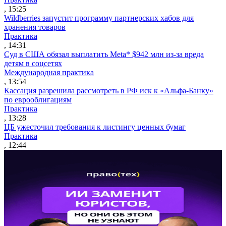
, 15:25
Wildberries запустит программу партнерских хабов для
хранения товаров
Практика
, 14:31
Суд в США обязал выплатить Meta* $942 млн из-за вреда
детям в соцсетях
Международная практика
, 13:54
Кассация разрешила рассмотреть в РФ иск к «Альфа-Банку»
по еврооблигациям
Практика
, 13:28
ЦБ ужесточил требования к листингу ценных бумаг
Практика
, 12:44