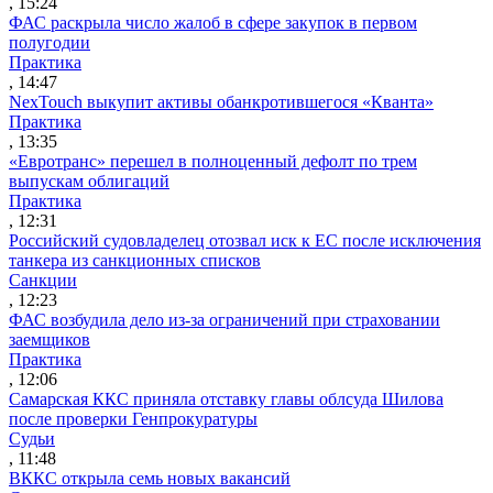
, 15:24
ФАС раскрыла число жалоб в сфере закупок в первом
полугодии
Практика
, 14:47
NexTouch выкупит активы обанкротившегося «Кванта»
Практика
, 13:35
«Евротранс» перешел в полноценный дефолт по трем
выпускам облигаций
Практика
, 12:31
Российский судовладелец отозвал иск к ЕС после исключения
танкера из санкционных списков
Санкции
, 12:23
ФАС возбудила дело из-за ограничений при страховании
заемщиков
Практика
, 12:06
Самарская ККС приняла отставку главы облсуда Шилова
после проверки Генпрокуратуры
Судьи
, 11:48
ВККС открыла семь новых вакансий