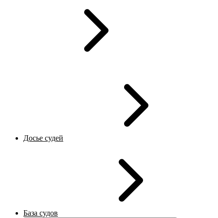
Досье судей
База судов