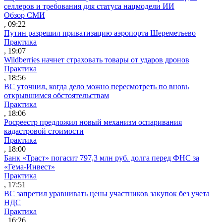
селлеров и требования для статуса нацмодели ИИ
Обзор СМИ
, 09:22
Путин разрешил приватизацию аэропорта Шереметьево
Практика
, 19:07
Wildberries начнет страховать товары от ударов дронов
Практика
, 18:56
ВС уточнил, когда дело можно пересмотреть по вновь
открывшимся обстоятельствам
Практика
, 18:06
Росреестр предложил новый механизм оспаривания
кадастровой стоимости
Практика
, 18:00
Банк «Траст» погасит 797,3 млн руб. долга перед ФНС за
«Гема-Инвест»
Практика
, 17:51
ВС запретил уравнивать цены участников закупок без учета
НДС
Практика
, 16:26