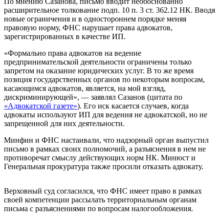
По мнению Сазанова, письмо вводит необоснованно
расширительное толкование подп. 10 п. 3 ст. 362.12 НК. Вводя
новые ограничения и в одностороннем порядке меняя
правовую норму, ФНС нарушает права адвокатов,
зарегистрированных в качестве ИП.
«Формально права адвокатов на ведение
предпринимательской деятельности ограничены только
запретом на оказание юридических услуг. В то же время
позиция государственных органов по некоторым вопросам,
касающимся адвокатов, является, на мой взгляд,
дискриминирующей», — заявлял Сазанов (цитата по
«Адвокатской газете»
). Его иск касается случаев, когда
адвокаты используют ИП для ведения не адвокатской, но не
запрещенной для них деятельности.
Минфин и ФНС настаивали, что надзорный орган выпустил
письмо в рамках своих полномочий, а разъяснения в нем не
противоречат смыслу действующих норм НК. Минюст и
Генеральная прокуратура также просили отказать адвокату.
Верховный суд согласился, что ФНС имеет право в рамках
своей компетенции рассылать территориальным органам
письма с разъяснениями по вопросам налогообложения.