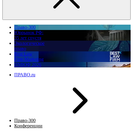
Право-300
Юррынок РФ:
35 лет спустя
Экологическое
право
Best Law
Firm Marketing
ПМЮФ 2026
ПРАВО.ru
Право-300
Конференции