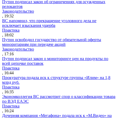
Путин подписал закон об ограничениях для осужденных
релокантов
Законодательство
, 19:32
ВС напомнил, что прекращение уголовного дела не
исключает взыскания ущерба
Практика
, 18:02
Путин освободил государство от обязательной оферты
миноритариям при передаче акций
Законодательство
, 17:16
Путин подписал закон о мониторинге цен на продукты по
всей цепочке поставок
Практика
, 16:44
Прокуратура подала иск к структуре группы «Илим» на 1,8
млрд руб.
Практика
, 16:35
Экономколлегия ВС рассмотрит спор о классификации товара
по ВЭД ЕАЭС
Практика
, 16:24
Дочерняя компания «Мегафона» подала иск к «М.Видео» на