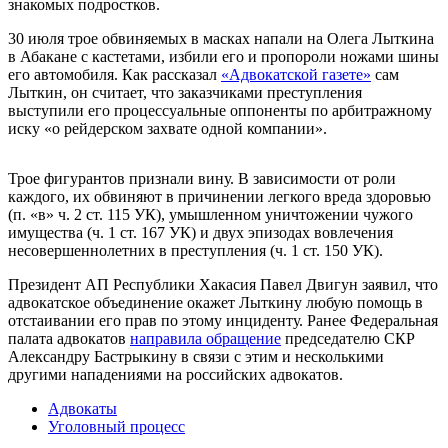
знакомых подростков.
30 июля трое обвиняемых в масках напали на Олега Лыткина
в Абакане с кастетами, избили его и пропороли ножами шины
его автомобиля. Как рассказал
«Адвокатской газете»
сам
Лыткин, он считает, что заказчиками преступления
выступили его процессуальные оппоненты по арбитражному
иску «о рейдерском захвате одной компании».
Трое фигурантов признали вину. В зависимости от роли
каждого, их обвиняют в причинении легкого вреда здоровью
(п. «в» ч. 2 ст. 115 УК), умышленном уничтожении чужого
имущества (ч. 1 ст. 167 УК) и двух эпизодах вовлечения
несовершеннолетних в преступления (ч. 1 ст. 150 УК).
Президент АП Республики Хакасия Павел Двигун заявил, что
адвокатское объединение окажет Лыткину любую помощь в
отстаивании его прав по этому инциденту. Ранее Федеральная
палата адвокатов
направила обращение
председателю СКР
Александру Бастрыкину в связи с этим и несколькими
другими нападениями на российских адвокатов.
Адвокаты
Уголовный процесс