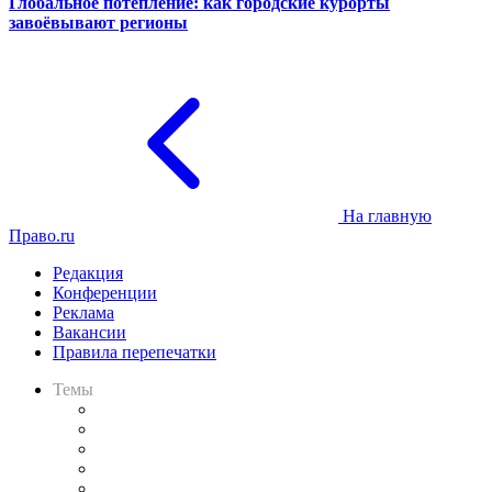
Глобальное потепление: как городские курорты
завоёвывают регионы
На главную
Право.ru
Редакция
Конференции
Реклама
Вакансии
Правила перепечатки
Темы
Практика
Законодательство
Процесс
Исследования
Рынок юридических услуг