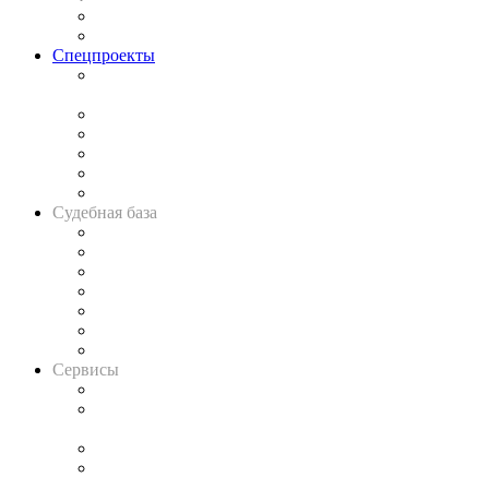
Юридическое сообщество
Важнейшие правовые темы в прессе
Спецпроекты
Подкаст «В здравом уме
и твёрдой памяти»
Legal Design
Банкротная панорама
Советы для литигаторов
Сговоры на торгах
Авто
Судебная база
Картотека арбитражных дел
Решения арбитражных судов
Календарь рассмотрения арбитражных дел
Досье судей
Информация о судах
RSS лента новостей
Вакансии для юристов
Сервисы
Справочно-правовая система
Casebook: мониторинг дел
и компаний
Caselook: поиск и анализ практики
CASE.ONE: управление юридической службой