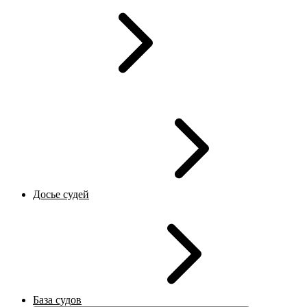
Досье судей
База судов