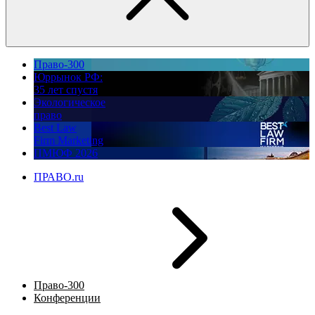
Право-300
Юррынок РФ:
35 лет спустя
Экологическое
право
Best Law
Firm Marketing
ПМЮФ 2026
ПРАВО.ru
Право-300
Конференции