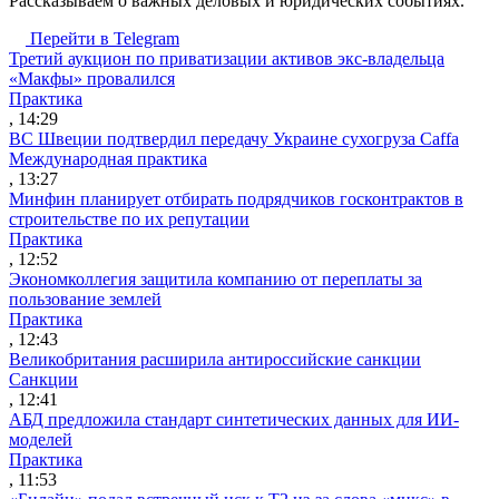
Рассказываем о важных деловых и юридических событиях.
Перейти в Telegram
Третий аукцион по приватизации активов экс-владельца
«Макфы» провалился
Практика
, 14:29
ВС Швеции подтвердил передачу Украине сухогруза Caffa
Международная практика
, 13:27
Минфин планирует отбирать подрядчиков госконтрактов в
строительстве по их репутации
Практика
, 12:52
Экономколлегия защитила компанию от переплаты за
пользование землей
Практика
, 12:43
Великобритания расширила антироссийские санкции
Санкции
, 12:41
АБД предложила стандарт синтетических данных для ИИ-
моделей
Практика
, 11:53