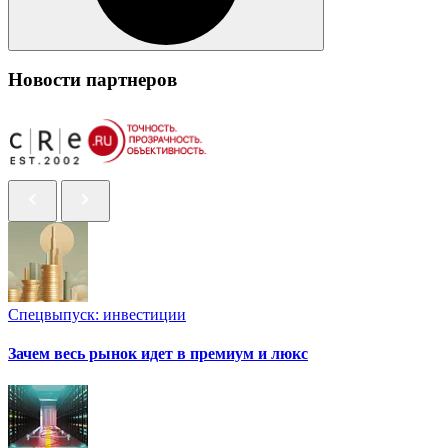
Новости партнеров
Спецвыпуск: инвестиции
Зачем весь рынок идет в премиум и люкс