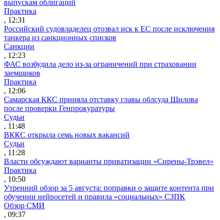
выпускам облигаций
Практика
, 12:31
Российский судовладелец отозвал иск к ЕС после исключения
танкера из санкционных списков
Санкции
, 12:23
ФАС возбудила дело из-за ограничений при страховании
заемщиков
Практика
, 12:06
Самарская ККС приняла отставку главы облсуда Шилова
после проверки Генпрокуратуры
Судьи
, 11:48
ВККС открыла семь новых вакансий
Судьи
, 11:28
Власти обсуждают варианты приватизации «Сирены-Трэвел»
Практика
, 10:50
Утренний обзор за 5 августа: поправки о защите контента при
обучении нейросетей и правила «социальных» СЗПК
Обзор СМИ
, 09:37