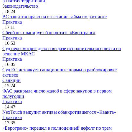
развития территорий
Законодательство
, 18:24
ВС защитил право на взыскание займа по расписке
Практика
, 17:11
Сбербанк планирует банкротить «Евротранс»
Практика
, 16:53
Суд пересмотрит дело о выдаче исполнительного листа на
решение МКАС
Практика
, 16:05
Суд ЕС истолкует санкционные нормы о разблокировке
активов
Санкции
, 15:24
ФАС раскрыла число жалоб в сфере закупок в первом
полугодии
Практика
, 14:47
NexTouch выкупит активы обанкротившегося «Кванта»
Практика
, 13:35
«Евротранс» перешел в полноценный дефолт по трем