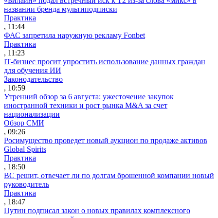
«Билайн» подал встречный иск к Т2 из-за слова «микс» в
названии бренда мультиподписки
Практика
, 11:44
ФАС запретила наружную рекламу Fonbet
Практика
, 11:23
IT-бизнес просит упростить использование данных граждан
для обучения ИИ
Законодательство
, 10:59
Утренний обзор за 6 августа: ужесточение закупок
иностранной техники и рост рынка M&A за счет
национализации
Обзор СМИ
, 09:26
Росимущество проведет новый аукцион по продаже активов
Global Spirits
Практика
, 18:50
ВС решит, отвечает ли по долгам брошенной компании новый
руководитель
Практика
, 18:47
Путин подписал закон о новых правилах комплексного