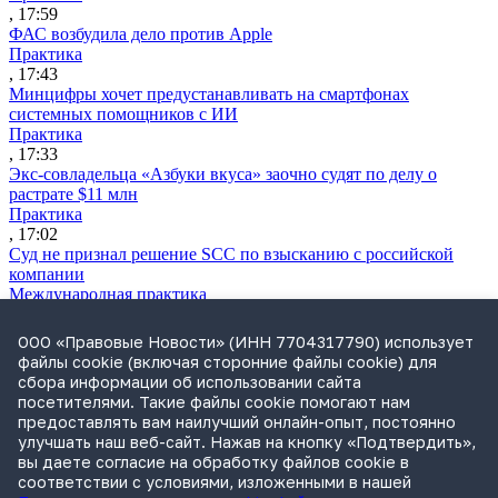
, 17:59
ФАС возбудила дело против Apple
Практика
, 17:43
Минцифры хочет предустанавливать на смартфонах
системных помощников с ИИ
Практика
, 17:33
Экс-совладельца «Азбуки вкуса» заочно судят по делу о
растрате $11 млн
Практика
, 17:02
Суд не признал решение SCC по взысканию с российской
компании
Международная практика
, 17:01
Дроны могут начать применять для фиксации нарушений
ООО «Правовые Новости» (ИНН 7704317790) использует
ПДД
файлы cookie (включая сторонние файлы cookie) для
Практика
сбора информации об использовании сайта
, 15:41
посетителями. Такие файлы cookie помогают нам
Бывшего сенатора Сабадаша приговорили к 12 годам по делу
предоставлять вам наилучший онлайн-опыт, постоянно
о хищении
улучшать наш веб-сайт. Нажав на кнопку «Подтвердить»,
Практика
вы даете согласие на обработку файлов cookie в
, 15:29
соответствии с условиями, изложенными в нашей