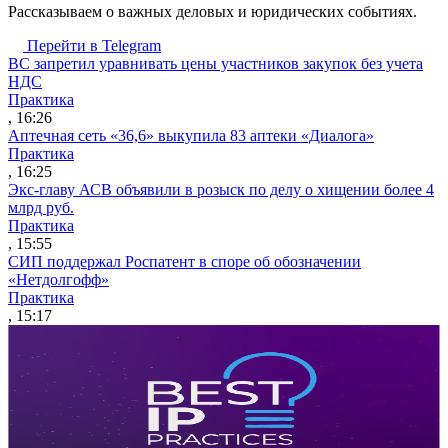
Рассказываем о важных деловых и юридических событиях.
Перейти в Telegram
ВС запретил уравнивать цены участников закупок без учета
НДС
Практика
, 16:26
Аптечная сеть «36,6» выкупила 83 аптеки «Диалога»
Практика
, 16:25
Экс-главу АСВ объявили в розыск по делу о хищении более 4
млрд руб.
Практика
, 15:55
СИП поддержал Роспатент в споре об обозначении
«Нетдолгофф»
Практика
, 15:17