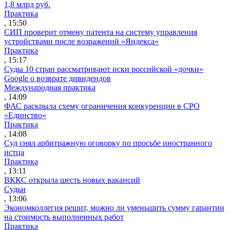
1,8 млрд руб.
Практика
, 15:50
СИП проверит отмену патента на систему управления
устройствами после возражений «Яндекса»
Практика
, 15:17
Суды 10 стран рассматривают иски российской «дочки»
Google о возврате дивидендов
Международная практика
, 14:09
ФАС раскрыла схему ограничения конкуренции в СРО
«Единство»
Практика
, 14:08
Суд снял арбитражную оговорку по просьбе иностранного
истца
Практика
, 13:11
ВККС открыла шесть новых вакансий
Судьи
, 13:06
Экономколлегия решит, можно ли уменьшить сумму гарантии
на стоимость выполненных работ
Практика