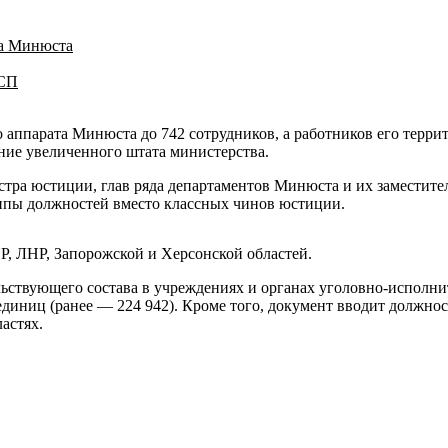
та Минюста
ССП
аппарата Минюста до 742 сотрудников, а работников его терри
ние увеличенного штата министерства.
стра юстиции, глав ряда департаментов Минюста и их заместит
ппы должностей вместо классных чинов юстиции.
, ЛНР, Запорожской и Херсонской областей.
ьствующего состава в учреждениях и органах уголовно-исполни
диниц (ранее — 224 942). Кроме того, документ вводит должно
астях.