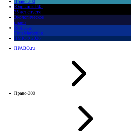
Право-300
Юррынок РФ:
35 лет спустя
Экологическое
право
Best Law
Firm Marketing
ПМЮФ 2026
ПРАВО.ru
Право-300