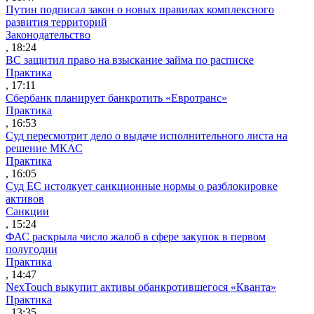
Путин подписал закон о новых правилах комплексного
развития территорий
Законодательство
, 18:24
ВС защитил право на взыскание займа по расписке
Практика
, 17:11
Сбербанк планирует банкротить «Евротранс»
Практика
, 16:53
Суд пересмотрит дело о выдаче исполнительного листа на
решение МКАС
Практика
, 16:05
Суд ЕС истолкует санкционные нормы о разблокировке
активов
Санкции
, 15:24
ФАС раскрыла число жалоб в сфере закупок в первом
полугодии
Практика
, 14:47
NexTouch выкупит активы обанкротившегося «Кванта»
Практика
, 13:35