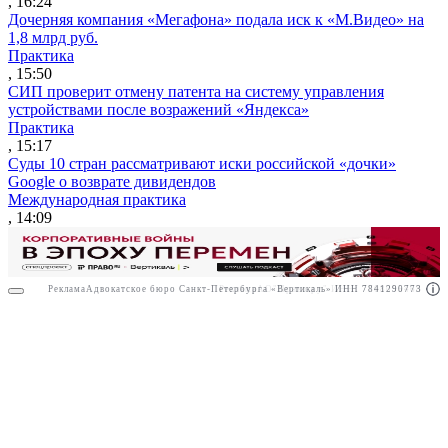
, 16:24
Дочерняя компания «Мегафона» подала иск к «М.Видео» на
1,8 млрд руб.
Практика
, 15:50
СИП проверит отмену патента на систему управления
устройствами после возражений «Яндекса»
Практика
, 15:17
Суды 10 стран рассматривают иски российской «дочки»
Google о возврате дивидендов
Международная практика
, 14:09
Реклама
Адвокатское бюро Санкт-Петербурга «Вертикаль» ИНН 7841290773
Реклама
АО"Право.ру" ИНН: 7708095468