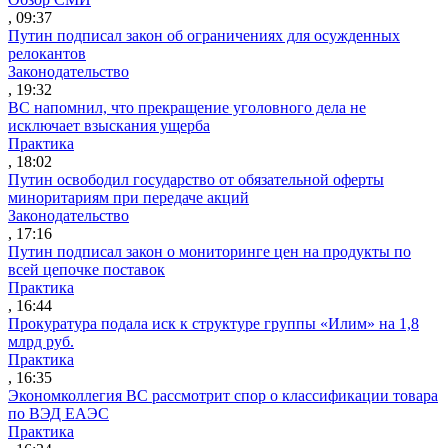
, 09:37
Путин подписал закон об ограничениях для осужденных
релокантов
Законодательство
, 19:32
ВС напомнил, что прекращение уголовного дела не
исключает взыскания ущерба
Практика
, 18:02
Путин освободил государство от обязательной оферты
миноритариям при передаче акций
Законодательство
, 17:16
Путин подписал закон о мониторинге цен на продукты по
всей цепочке поставок
Практика
, 16:44
Прокуратура подала иск к структуре группы «Илим» на 1,8
млрд руб.
Практика
, 16:35
Экономколлегия ВС рассмотрит спор о классификации товара
по ВЭД ЕАЭС
Практика