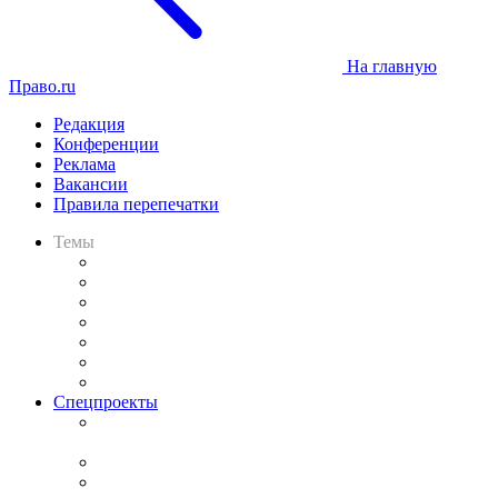
На главную
Право.ru
Редакция
Конференции
Реклама
Вакансии
Правила перепечатки
Темы
Практика
Законодательство
Процесс
Исследования
Рынок юридических услуг
Юридическое сообщество
Важнейшие правовые темы в прессе
Спецпроекты
Подкаст «В здравом уме
и твёрдой памяти»
Legal Design
Банкротная панорама