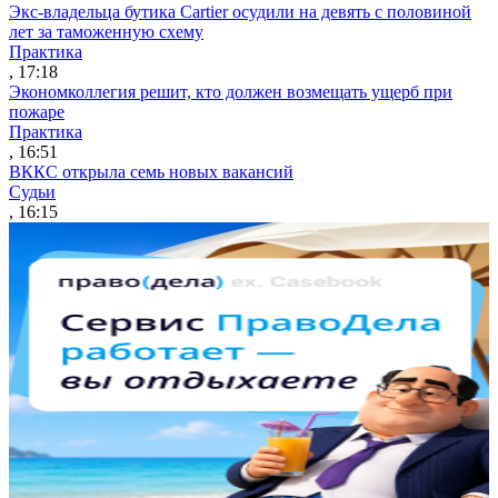
Экс-владельца бутика Cartier осудили на девять с половиной
лет за таможенную схему
Практика
, 17:18
Экономколлегия решит, кто должен возмещать ущерб при
пожаре
Практика
, 16:51
ВККС открыла семь новых вакансий
Судьи
, 16:15