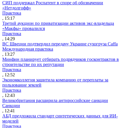
СИП поддержал Роспатент в споре об обозначении
«Нетдолгофф»
Практика
, 15:17
Третий аукцион по приватизации активов экс-владельца
«Макфы» провалился
Практика
, 14:29
ВС Швеции подтвердил передачу Украине сухогруза Caffa
Международная практика
, 13:27
Минфин планирует отбирать подрядчиков госконтрактов в
строительстве по их репутации
Практика
, 12:52
Экономколлегия защитила компанию от переплаты за
пользование землей
Практика
, 12:43
Великобритания расширила антироссийские санкции
Санкции
, 12:41
АБД предложила стандарт синтетических данных для ИИ-
моделей
Практика