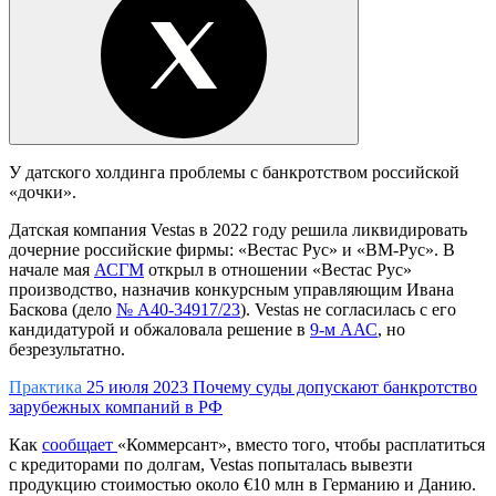
У датского холдинга проблемы с банкротством российской
«дочки».
Датская компания Vestas в 2022 году решила ликвидировать
дочерние российские фирмы: «Вестас Рус» и «ВМ-Рус». В
начале мая
АСГМ
открыл в отношении «Вестас Рус»
производство, назначив конкурсным управляющим Ивана
Баскова (дело
№ А40-34917/23
). Vestas не согласилась с его
кандидатурой и обжаловала решение в
9-м ААС
, но
безрезультатно.
Практика
25 июля 2023
Почему суды допускают банкротство
зарубежных компаний в РФ
Как
сообщает
«Коммерсант», вместо того, чтобы расплатиться
с кредиторами по долгам, Vestas попыталась вывезти
продукцию стоимостью около €10 млн в Германию и Данию.