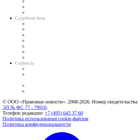
Советы для литигаторов
Сговоры на торгах
Авто
Судебная база
Картотека арбитражных дел
Решения арбитражных судов
Календарь рассмотрения арбитражных дел
Досье судей
Информация о судах
RSS лента новостей
Вакансии для юристов
Сервисы
Справочно-правовая система
Casebook: мониторинг дел
и компаний
Caselook: поиск и анализ практики
CASE.ONE: управление юридической службой
© ООО «Правовые новости». 2008-2026.
Номер свидетельства
ЭЛ № ФС 77 - 79910
.
Телефон редакции:
+7 (495) 645 37 60
Политика использования cookie-файлов
Политика конфиденциальности