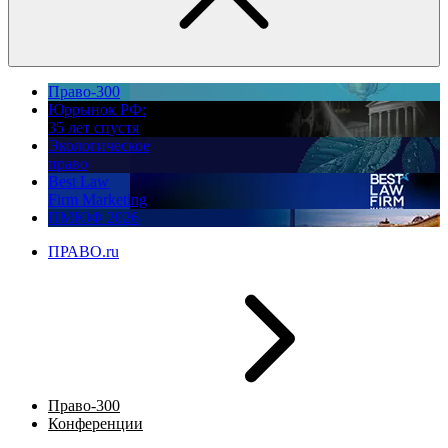
Право-300
Юррынок РФ:
35 лет спустя
Экологическое
право
Best Law
Firm Marketing
ПМЮФ 2026
ПРАВО.ru
Право-300
Конференции