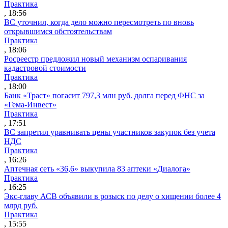
Практика
, 18:56
ВС уточнил, когда дело можно пересмотреть по вновь
открывшимся обстоятельствам
Практика
, 18:06
Росреестр предложил новый механизм оспаривания
кадастровой стоимости
Практика
, 18:00
Банк «Траст» погасит 797,3 млн руб. долга перед ФНС за
«Гема-Инвест»
Практика
, 17:51
ВС запретил уравнивать цены участников закупок без учета
НДС
Практика
, 16:26
Аптечная сеть «36,6» выкупила 83 аптеки «Диалога»
Практика
, 16:25
Экс-главу АСВ объявили в розыск по делу о хищении более 4
млрд руб.
Практика
, 15:55