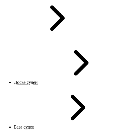
Досье судей
База судов