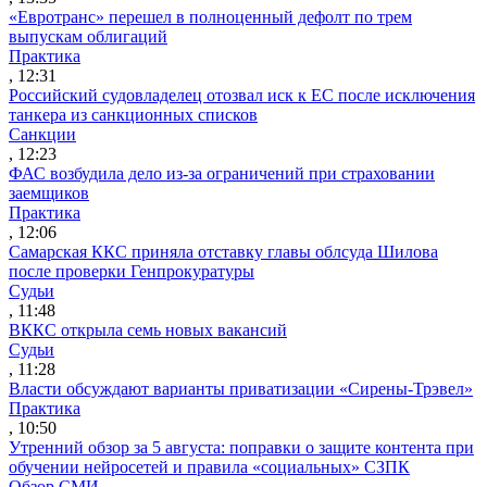
«Евротранс» перешел в полноценный дефолт по трем
выпускам облигаций
Практика
, 12:31
Российский судовладелец отозвал иск к ЕС после исключения
танкера из санкционных списков
Санкции
, 12:23
ФАС возбудила дело из-за ограничений при страховании
заемщиков
Практика
, 12:06
Самарская ККС приняла отставку главы облсуда Шилова
после проверки Генпрокуратуры
Судьи
, 11:48
ВККС открыла семь новых вакансий
Судьи
, 11:28
Власти обсуждают варианты приватизации «Сирены-Трэвел»
Практика
, 10:50
Утренний обзор за 5 августа: поправки о защите контента при
обучении нейросетей и правила «социальных» СЗПК
Обзор СМИ