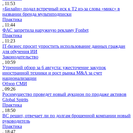
, 11:53
«Билайн» подал встречный иск к Т2 из-за слова «микс» в
названии бренда мультиподписки
Практика
, 11:44
ФАС запретила наружную рекламу Fonbet
Практика
, 11:23
IT-бизнес просит упростить использование данных граждан
для обучения ИИ
Законодательство
, 10:59
Утренний обзор за 6 августа: ужесточение закупок
иностранной техники и рост рынка M&A за счет
национализации
Обзор СМИ
, 09:26
Росимущество проведет новый аукцион по продаже активов
Global Spirits
Практика
, 18:50
ВС решит, отвечает ли по долгам брошенной компании новый
руководитель
Практика
, 18:47