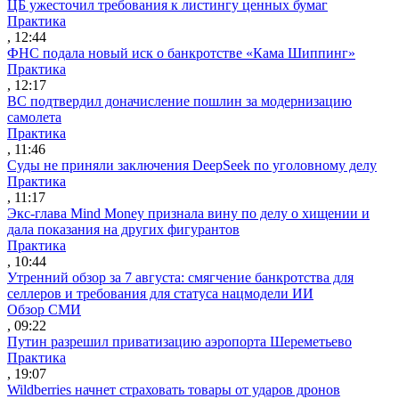
ЦБ ужесточил требования к листингу ценных бумаг
Практика
, 12:44
ФНС подала новый иск о банкротстве «Кама Шиппинг»
Практика
, 12:17
ВС подтвердил доначисление пошлин за модернизацию
самолета
Практика
, 11:46
Суды не приняли заключения DeepSeek по уголовному делу
Практика
, 11:17
Экс-глава Mind Money признала вину по делу о хищении и
дала показания на других фигурантов
Практика
, 10:44
Утренний обзор за 7 августа: смягчение банкротства для
селлеров и требования для статуса нацмодели ИИ
Обзор СМИ
, 09:22
Путин разрешил приватизацию аэропорта Шереметьево
Практика
, 19:07
Wildberries начнет страховать товары от ударов дронов