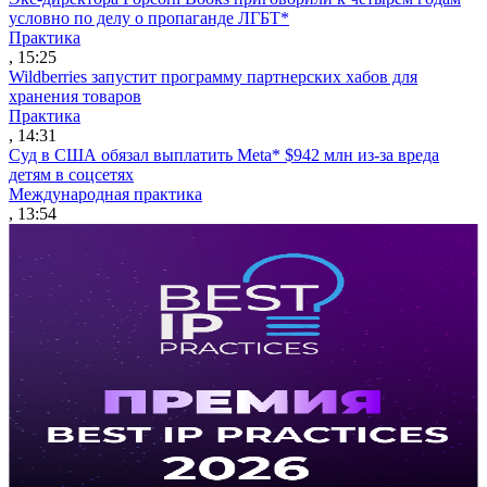
условно по делу о пропаганде ЛГБТ*
Практика
, 15:25
Wildberries запустит программу партнерских хабов для
хранения товаров
Практика
, 14:31
Суд в США обязал выплатить Meta* $942 млн из-за вреда
детям в соцсетях
Международная практика
, 13:54