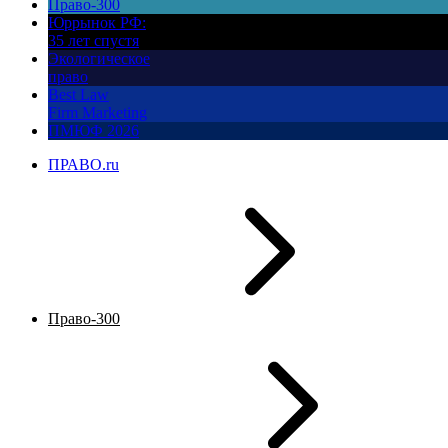
Право-300
Юррынок РФ:
35 лет спустя
Экологическое
право
Best Law
Firm Marketing
ПМЮФ 2026
ПРАВО.ru
Право-300