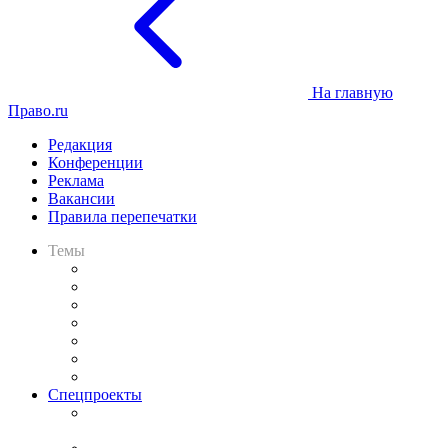
На главную
Право.ru
Редакция
Конференции
Реклама
Вакансии
Правила перепечатки
Темы
Практика
Законодательство
Процесс
Исследования
Рынок юридических услуг
Юридическое сообщество
Важнейшие правовые темы в прессе
Спецпроекты
Подкаст «В здравом уме
и твёрдой памяти»