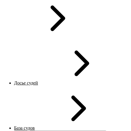
Досье судей
База судов