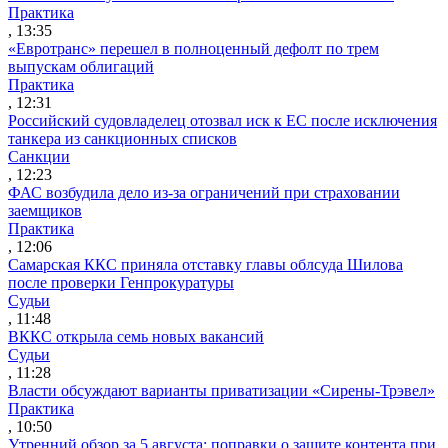
Практика
, 13:35
«Евротранс» перешел в полноценный дефолт по трем
выпускам облигаций
Практика
, 12:31
Российский судовладелец отозвал иск к ЕС после исключения
танкера из санкционных списков
Санкции
, 12:23
ФАС возбудила дело из-за ограничений при страховании
заемщиков
Практика
, 12:06
Самарская ККС приняла отставку главы облсуда Шилова
после проверки Генпрокуратуры
Судьи
, 11:48
ВККС открыла семь новых вакансий
Судьи
, 11:28
Власти обсуждают варианты приватизации «Сирены-Трэвел»
Практика
, 10:50
Утренний обзор за 5 августа: поправки о защите контента при