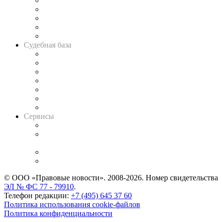
Legal Design
Банкротная панорама
Советы для литигаторов
Сговоры на торгах
Авто
Судебная база
Картотека арбитражных дел
Решения арбитражных судов
Календарь рассмотрения арбитражных дел
Досье судей
Информация о судах
RSS лента новостей
Вакансии для юристов
Сервисы
Справочно-правовая система
Casebook: мониторинг дел
и компаний
Caselook: поиск и анализ практики
CASE.ONE: управление юридической службой
© ООО «Правовые новости». 2008-2026.
Номер свидетельства
ЭЛ № ФС 77 - 79910
.
Телефон редакции:
+7 (495) 645 37 60
Политика использования cookie-файлов
Политика конфиденциальности