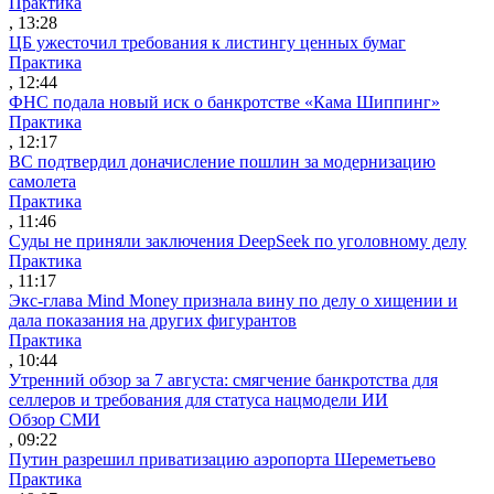
Практика
, 13:28
ЦБ ужесточил требования к листингу ценных бумаг
Практика
, 12:44
ФНС подала новый иск о банкротстве «Кама Шиппинг»
Практика
, 12:17
ВС подтвердил доначисление пошлин за модернизацию
самолета
Практика
, 11:46
Суды не приняли заключения DeepSeek по уголовному делу
Практика
, 11:17
Экс-глава Mind Money признала вину по делу о хищении и
дала показания на других фигурантов
Практика
, 10:44
Утренний обзор за 7 августа: смягчение банкротства для
селлеров и требования для статуса нацмодели ИИ
Обзор СМИ
, 09:22
Путин разрешил приватизацию аэропорта Шереметьево
Практика