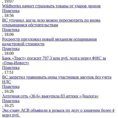
, 19:07
Wildberries начнет страховать товары от ударов дронов
Практика
, 18:56
ВС уточнил, когда дело можно пересмотреть по вновь
открывшимся обстоятельствам
Практика
, 18:06
Росреестр предложил новый механизм оспаривания
кадастровой стоимости
Практика
, 18:00
Банк «Траст» погасит 797,3 млн руб. долга перед ФНС за
«Гема-Инвест»
Практика
, 17:51
ВС запретил уравнивать цены участников закупок без учета
НДС
Практика
, 16:26
Аптечная сеть «36,6» выкупила 83 аптеки «Диалога»
Практика
, 16:25
Экс-главу АСВ объявили в розыск по делу о хищении более 4
млрд руб.