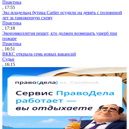
Практика
, 17:55
Экс-владельца бутика Cartier осудили на девять с половиной
лет за таможенную схему
Практика
, 17:18
Экономколлегия решит, кто должен возмещать ущерб при
пожаре
Практика
, 16:51
ВККС открыла семь новых вакансий
Судьи
, 16:15