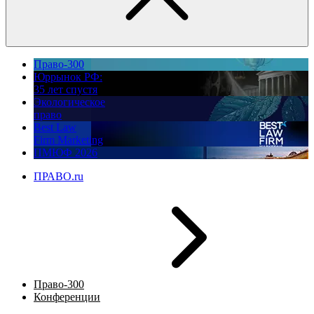
Право-300
Юррынок РФ:
35 лет спустя
Экологическое
право
Best Law
Firm Marketing
ПМЮФ 2026
ПРАВО.ru
Право-300
Конференции