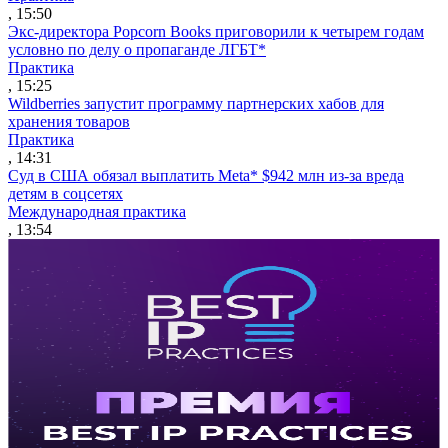
, 15:50
Экс-директора Popcorn Books приговорили к четырем годам
условно по делу о пропаганде ЛГБТ*
Практика
, 15:25
Wildberries запустит программу партнерских хабов для
хранения товаров
Практика
, 14:31
Суд в США обязал выплатить Meta* $942 млн из-за вреда
детям в соцсетях
Международная практика
, 13:54