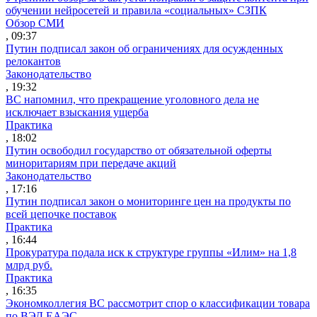
обучении нейросетей и правила «социальных» СЗПК
Обзор СМИ
, 09:37
Путин подписал закон об ограничениях для осужденных
релокантов
Законодательство
, 19:32
ВС напомнил, что прекращение уголовного дела не
исключает взыскания ущерба
Практика
, 18:02
Путин освободил государство от обязательной оферты
миноритариям при передаче акций
Законодательство
, 17:16
Путин подписал закон о мониторинге цен на продукты по
всей цепочке поставок
Практика
, 16:44
Прокуратура подала иск к структуре группы «Илим» на 1,8
млрд руб.
Практика
, 16:35
Экономколлегия ВС рассмотрит спор о классификации товара
по ВЭД ЕАЭС