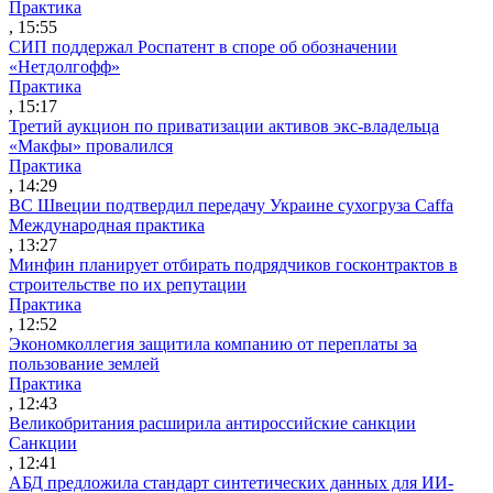
Практика
, 15:55
СИП поддержал Роспатент в споре об обозначении
«Нетдолгофф»
Практика
, 15:17
Третий аукцион по приватизации активов экс-владельца
«Макфы» провалился
Практика
, 14:29
ВС Швеции подтвердил передачу Украине сухогруза Caffa
Международная практика
, 13:27
Минфин планирует отбирать подрядчиков госконтрактов в
строительстве по их репутации
Практика
, 12:52
Экономколлегия защитила компанию от переплаты за
пользование землей
Практика
, 12:43
Великобритания расширила антироссийские санкции
Санкции
, 12:41
АБД предложила стандарт синтетических данных для ИИ-