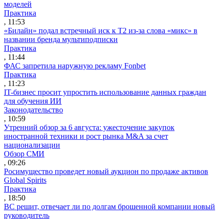
моделей
Практика
, 11:53
«Билайн» подал встречный иск к Т2 из-за слова «микс» в
названии бренда мультиподписки
Практика
, 11:44
ФАС запретила наружную рекламу Fonbet
Практика
, 11:23
IT-бизнес просит упростить использование данных граждан
для обучения ИИ
Законодательство
, 10:59
Утренний обзор за 6 августа: ужесточение закупок
иностранной техники и рост рынка M&A за счет
национализации
Обзор СМИ
, 09:26
Росимущество проведет новый аукцион по продаже активов
Global Spirits
Практика
, 18:50
ВС решит, отвечает ли по долгам брошенной компании новый
руководитель