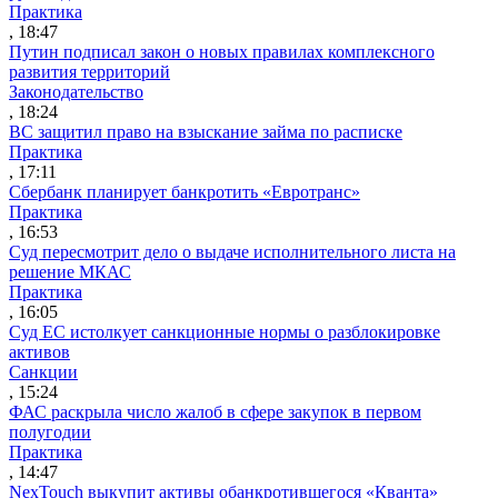
Практика
, 18:47
Путин подписал закон о новых правилах комплексного
развития территорий
Законодательство
, 18:24
ВС защитил право на взыскание займа по расписке
Практика
, 17:11
Сбербанк планирует банкротить «Евротранс»
Практика
, 16:53
Суд пересмотрит дело о выдаче исполнительного листа на
решение МКАС
Практика
, 16:05
Суд ЕС истолкует санкционные нормы о разблокировке
активов
Санкции
, 15:24
ФАС раскрыла число жалоб в сфере закупок в первом
полугодии
Практика
, 14:47
NexTouch выкупит активы обанкротившегося «Кванта»