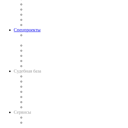
Процесс
Исследования
Рынок юридических услуг
Юридическое сообщество
Важнейшие правовые темы в прессе
Спецпроекты
Подкаст «В здравом уме
и твёрдой памяти»
Legal Design
Банкротная панорама
Советы для литигаторов
Сговоры на торгах
Авто
Судебная база
Картотека арбитражных дел
Решения арбитражных судов
Календарь рассмотрения арбитражных дел
Досье судей
Информация о судах
RSS лента новостей
Вакансии для юристов
Сервисы
Справочно-правовая система
Casebook: мониторинг дел
и компаний