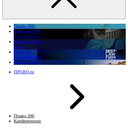
Право-300
Юррынок РФ:
35 лет спустя
Экологическое
право
Best Law
Firm Marketing
ПМЮФ 2026
ПРАВО.ru
Право-300
Конференции