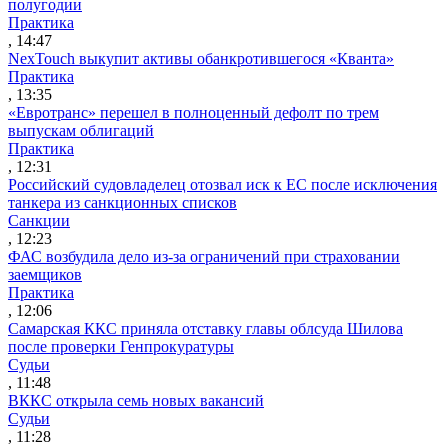
полугодии
Практика
, 14:47
NexTouch выкупит активы обанкротившегося «Кванта»
Практика
, 13:35
«Евротранс» перешел в полноценный дефолт по трем
выпускам облигаций
Практика
, 12:31
Российский судовладелец отозвал иск к ЕС после исключения
танкера из санкционных списков
Санкции
, 12:23
ФАС возбудила дело из-за ограничений при страховании
заемщиков
Практика
, 12:06
Самарская ККС приняла отставку главы облсуда Шилова
после проверки Генпрокуратуры
Судьи
, 11:48
ВККС открыла семь новых вакансий
Судьи
, 11:28