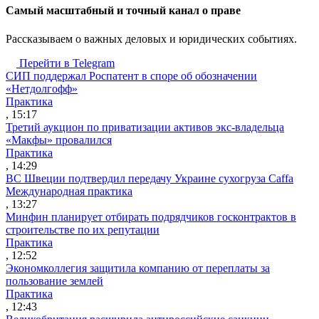
Cамый масштабный и точный канал о праве
Рассказываем о важных деловых и юридических событиях.
Перейти в Telegram
СИП поддержал Роспатент в споре об обозначении
«Нетдолгофф»
Практика
, 15:17
Третий аукцион по приватизации активов экс-владельца
«Макфы» провалился
Практика
, 14:29
ВС Швеции подтвердил передачу Украине сухогруза Caffa
Международная практика
, 13:27
Минфин планирует отбирать подрядчиков госконтрактов в
строительстве по их репутации
Практика
, 12:52
Экономколлегия защитила компанию от переплаты за
пользование землей
Практика
, 12:43