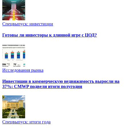
Спецвыпуск: инвестиции
Готовы ли инвесторы к длинной игре с ЦОД?
Исследования рынка
Инвестиции в коммерческую недвижимость выросли на
37%: CMWP подвели итоги полугодия
Спецвыпуск: итоги года