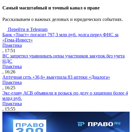
Cамый масштабный и точный канал о праве
Рассказываем о важных деловых и юридических событиях.
Перейти в Telegram
Банк «Траст» погасит 797,3 млн руб. долга перед ФНС за
«Гема-Инвест»
Практика
, 17:51
ВС запретил уравнивать цены участников закупок без учета
НДС
Практика
, 16:26
Аптечная сеть «36,6» выкупила 83 аптеки «Диалога»
Практика
, 16:25
Экс-главу АСВ объявили в розыск по делу о хищении более 4
млрд руб.
Практика
, 15:55