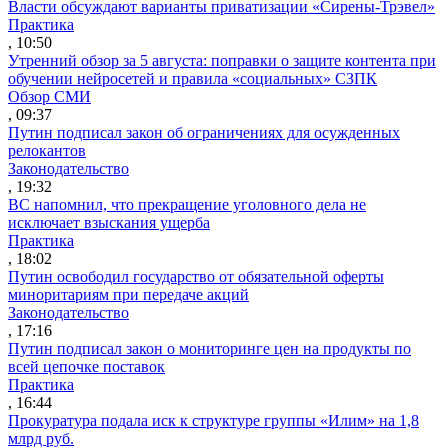
Власти обсуждают варианты приватизации «Сирены-Трэвел»
Практика
, 10:50
Утренний обзор за 5 августа: поправки о защите контента при
обучении нейросетей и правила «социальных» СЗПК
Обзор СМИ
, 09:37
Путин подписал закон об ограничениях для осужденных
релокантов
Законодательство
, 19:32
ВС напомнил, что прекращение уголовного дела не
исключает взыскания ущерба
Практика
, 18:02
Путин освободил государство от обязательной оферты
миноритариям при передаче акций
Законодательство
, 17:16
Путин подписал закон о мониторинге цен на продукты по
всей цепочке поставок
Практика
, 16:44
Прокуратура подала иск к структуре группы «Илим» на 1,8
млрд руб.