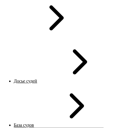
Досье судей
База судов