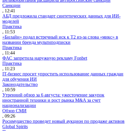
Великобритания расширила антироссийские санкции
Санкции
, 12:41
АБД предложила стандарт синтетических данных для ИИ-
моделей
Практика
, 11:53
«Билайн» подал встречный иск к Т2 из-за слова «микс» в
названии бренда мультиподписки
Практика
, 11:44
ФАС запретила наружную рекламу Fonbet
Практика
, 11:23
IT-бизнес просит упростить использование данных граждан
для обучения ИИ
Законодательство
, 10:59
Утренний обзор за 6 августа: ужесточение закупок
иностранной техники и рост рынка M&A за счет
национализации
Обзор СМИ
, 09:26
Росимущество проведет новый аукцион по продаже активов
Global Spirits