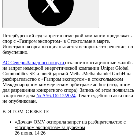
Петербургский суд запретил немецкой компании продолжать
спор с «Газпром экспортом» в Стокгольме в марте.
Иностранная организация пытается оспорить это решение, но
безуспешно.
АС Северо-Западного округа
отклонил кассационные жалобы
на запрет немецкой энергетической компании Uniper Global
Commodities SE и швейцарской Metha-Methanhandel GmbH на
разбирательство с «Газпром экспортом» в стокгольмском
Международном коммерческом арбитраже ad hoc (созданном
для разрешения конкретного спора). Запись об этом появилась
в карточке дела
№ А56-16212/2024
. Текст судебного акта пока
не опубликован.
В ЭТОМ СЮЖЕТЕ
«Дочка» OMV оспорила запрет на разбирательство с
«Газпром экспортом» за рубежом
26 июня, 14:26