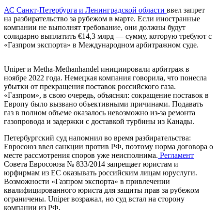
АС Санкт-Петербурга и Ленинградской области
ввел запрет
на разбирательство за рубежом в марте. Если иностранные
компании не выполнят требование, они должны будут
солидарно выплатить €14,3 млрд — сумму, которую требуют с
«Газпром экспорта» в Международном арбитражном суде.
Uniper и Metha-Methanhandel инициировали арбитраж в
ноябре 2022 года. Немецкая компания говорила, что понесла
убытки от прекращения поставок российского газа.
«Газпром», в свою очередь, объяснял: сокращение поставок в
Европу было вызвано объективными причинами. Подавать
газ в полном объеме оказалось невозможно из-за ремонта
газопровода и задержки с доставкой турбины из Канады.
Петербургский суд напомнил во время разбирательства:
Евросоюз ввел санкции против РФ, поэтому норма договора о
месте рассмотрения споров уже неисполнима.
Регламент
Совета Евросоюза № 833/2014 запрещает юристам и
юрфирмам из ЕС оказывать российским лицам юруслуги.
Возможности «Газпром экспорта» в привлечении
квалифицированного юриста для защиты прав за рубежом
ограничены. Uniper возражал, но суд встал на сторону
компании из РФ.