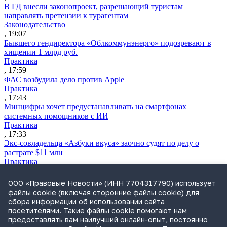
В ГД внесли законопроект, разрешающий туристам
направлять претензии к турагентам
Законодательство
, 19:07
Бывшего гендиректора «Облкоммунэнерго» подозревают в
хищении 1 млрд руб.
Практика
, 17:59
ФАС возбудила дело против Apple
Практика
, 17:43
Минцифры хочет предустанавливать на смартфонах
системных помощников с ИИ
Практика
, 17:33
Экс-совладельца «Азбуки вкуса» заочно судят по делу о
растрате $11 млн
Практика
, 17:02
Суд не признал решение SCC по взысканию с российской
ООО «Правовые Новости» (ИНН 7704317790) использует
компании
файлы cookie (включая сторонние файлы cookie) для
Международная практика
сбора информации об использовании сайта
, 17:01
посетителями. Такие файлы cookie помогают нам
Дроны могут начать применять для фиксации нарушений
предоставлять вам наилучший онлайн-опыт, постоянно
ПДД