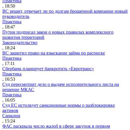
Практика
, 18:50
ВС решит, отвечает ли по долгам брошенной компании новый
руководитель
Практика
, 18:47
Путин подписал закон о новых правилах комплексного
развития территорий
Законодательство
, 18:24
ВС защитил право на взыскание займа по расписке
Практика
, 17:11
Сбербанк планирует банкротить «Евротранс»
Практика
, 16:53
Суд пересмотрит дело о выдаче исполнительного листа на
решение МКАС
Практика
, 16:05
Суд ЕС истолкует санкционные нормы о разблокировке
активов
Санкции
, 15:24
ФАС раскрыла число жалоб в сфере закупок в первом