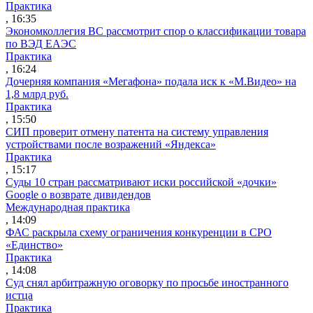
Практика
, 16:35
Экономколлегия ВС рассмотрит спор о классификации товара
по ВЭД ЕАЭС
Практика
, 16:24
Дочерняя компания «Мегафона» подала иск к «М.Видео» на
1,8 млрд руб.
Практика
, 15:50
СИП проверит отмену патента на систему управления
устройствами после возражений «Яндекса»
Практика
, 15:17
Суды 10 стран рассматривают иски российской «дочки»
Google о возврате дивидендов
Международная практика
, 14:09
ФАС раскрыла схему ограничения конкуренции в СРО
«Единство»
Практика
, 14:08
Суд снял арбитражную оговорку по просьбе иностранного
истца
Практика