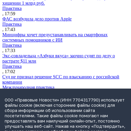
хищении 1 млрд руб.
Практика
, 17:59
ФАС возбудила дело против Apple
Практика
, 17:43
Минцифры хочет предустанавливать на смартфонах
системных помощников с ИИ
Практика
, 17:33
Экс-совладельца «Азбуки вкуса» заочно судят по делу о
растрате $11 млн
Практика
, 17:02
Суд не признал решение SCC по взысканию с российской
компании
Международная практика
, 17:01
Дроны могут начать применять для фиксации нарушений
ООО «Правовые Новости» (ИНН 7704317790) использует
ПДД
файлы cookie (включая сторонние файлы cookie) для
Практика
сбора информации об использовании сайта
, 15:41
посетителями. Такие файлы cookie помогают нам
Бывшего сенатора Сабадаша приговорили к 12 годам по делу
предоставлять вам наилучший онлайн-опыт, постоянно
о хищении
улучшать наш веб-сайт. Нажав на кнопку «Подтвердить»,
Практика