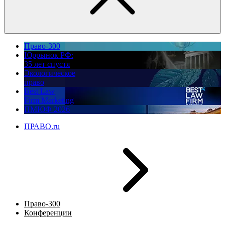
Право-300
Юррынок РФ:
35 лет спустя
Экологическое
право
Best Law
Firm Marketing
ПМЮФ 2026
ПРАВО.ru
Право-300
Конференции