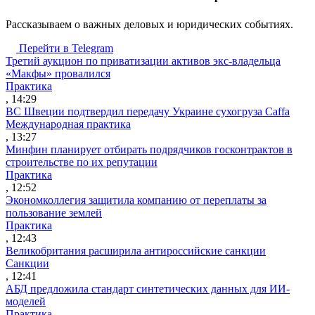
Рассказываем о важных деловых и юридических событиях.
Перейти в Telegram
Третий аукцион по приватизации активов экс-владельца
«Макфы» провалился
Практика
, 14:29
ВС Швеции подтвердил передачу Украине сухогруза Caffa
Международная практика
, 13:27
Минфин планирует отбирать подрядчиков госконтрактов в
строительстве по их репутации
Практика
, 12:52
Экономколлегия защитила компанию от переплаты за
пользование землей
Практика
, 12:43
Великобритания расширила антироссийские санкции
Санкции
, 12:41
АБД предложила стандарт синтетических данных для ИИ-
моделей
Практика