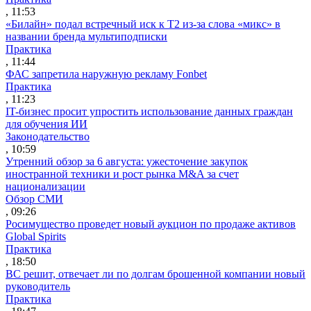
, 11:53
«Билайн» подал встречный иск к Т2 из-за слова «микс» в
названии бренда мультиподписки
Практика
, 11:44
ФАС запретила наружную рекламу Fonbet
Практика
, 11:23
IT-бизнес просит упростить использование данных граждан
для обучения ИИ
Законодательство
, 10:59
Утренний обзор за 6 августа: ужесточение закупок
иностранной техники и рост рынка M&A за счет
национализации
Обзор СМИ
, 09:26
Росимущество проведет новый аукцион по продаже активов
Global Spirits
Практика
, 18:50
ВС решит, отвечает ли по долгам брошенной компании новый
руководитель
Практика