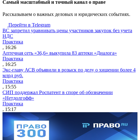
Cамый масштабный и точный канал о праве
Рассказываем о важных деловых и юридических событиях.
Перейти в Telegram
ВС запретил уравнивать цены участников закупок без учета
НДС
Практика
, 16:26
Аптечная сеть «36,6» выкупила 83 аптеки «Диалога»
Практика
, 16:25
Экс-главу АСВ объявили в розыск по делу о хищении более 4
млрд руб.
Практика
, 15:55
СИП поддержал Роспатент в споре об обозначении
«Нетдолгофф»
Практика
, 15:17