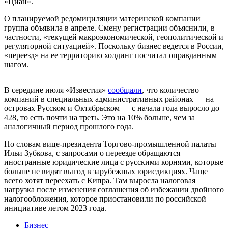
«Циан».
О планируемой редомициляции материнской компании
группа объявила в апреле. Смену регистрации объяснили, в
частности, «текущей макроэкономической, геополитической и
регуляторной ситуацией». Поскольку бизнес ведется в России,
«переезд» на ее территорию холдинг посчитал оправданным
шагом.
В середине июля «Известия»
сообщали
, что количество
компаний в специальных административных районах — на
островах Русском и Октябрьском — с начала года выросло до
428, то есть почти на треть. Это на 10% больше, чем за
аналогичный период прошлого года.
По словам вице-президента Торгово-промышленной палаты
Ильи Зубкова, с запросами о переезде обращаются
иностранные юридические лица с русскими корнями, которые
больше не видят выгод в зарубежных юрисдикциях. Чаще
всего хотят переехать с Кипра. Там выросла налоговая
нагрузка после изменения соглашения об избежании двойного
налогообложения, которое приостановили по российской
инициативе летом 2023 года.
Бизнес