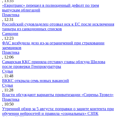
, 13:35
«Евротранс» перешел в полноценный дефолт по трем
выпускам облигаций
Практика
, 12:31
Российский судовладелец отозвал иск к ЕС после исключения
танкера из санкционных списков
Санкции
, 12:23
ФАС возбудила дело из-за ограничений при страховании
заемщиков
Практика
, 12:06
Самарская ККС приняла отставку главы облсуда Шилова
после проверки Генпрокуратуры
Судьи
, 11:48
ВККС открыла семь новых вакансий
Судьи
, 11:28
Власти обсуждают варианты приватизации «Сирены-Трэвел»
Практика
, 10:50
Утренний обзор за 5 августа: поправки о защите контента при
обучении нейросетей и правила «социальных» СЗПК