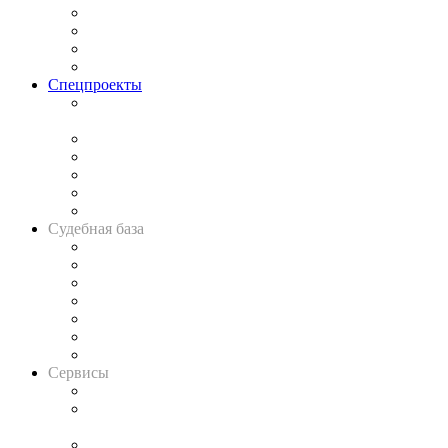
Исследования
Рынок юридических услуг
Юридическое сообщество
Важнейшие правовые темы в прессе
Спецпроекты
Подкаст «В здравом уме
и твёрдой памяти»
Legal Design
Банкротная панорама
Советы для литигаторов
Сговоры на торгах
Авто
Судебная база
Картотека арбитражных дел
Решения арбитражных судов
Календарь рассмотрения арбитражных дел
Досье судей
Информация о судах
RSS лента новостей
Вакансии для юристов
Сервисы
Справочно-правовая система
Casebook: мониторинг дел
и компаний
Caselook: поиск и анализ практики