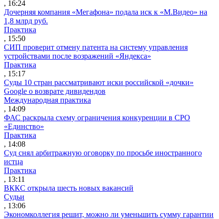
, 16:24
Дочерняя компания «Мегафона» подала иск к «М.Видео» на
1,8 млрд руб.
Практика
, 15:50
СИП проверит отмену патента на систему управления
устройствами после возражений «Яндекса»
Практика
, 15:17
Суды 10 стран рассматривают иски российской «дочки»
Google о возврате дивидендов
Международная практика
, 14:09
ФАС раскрыла схему ограничения конкуренции в СРО
«Единство»
Практика
, 14:08
Суд снял арбитражную оговорку по просьбе иностранного
истца
Практика
, 13:11
ВККС открыла шесть новых вакансий
Судьи
, 13:06
Экономколлегия решит, можно ли уменьшить сумму гарантии