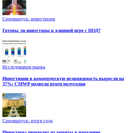
Спецвыпуск: инвестиции
Готовы ли инвесторы к длинной игре с ЦОД?
Исследования рынка
Инвестиции в коммерческую недвижимость выросли на
37%: CMWP подвели итоги полугодия
Спецвыпуск: итоги года
Инвесторы переходят из защиты в нападение