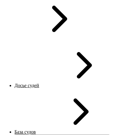
Досье судей
База судов