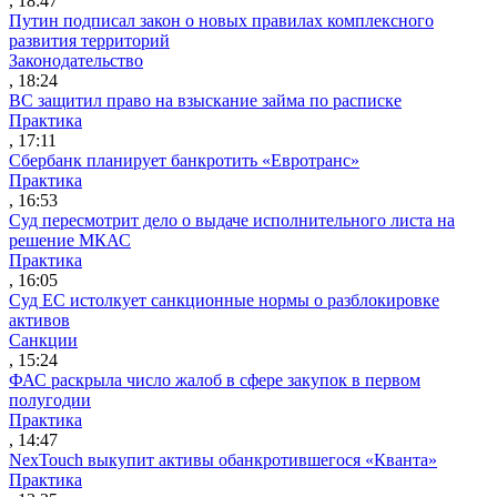
, 18:47
Путин подписал закон о новых правилах комплексного
развития территорий
Законодательство
, 18:24
ВС защитил право на взыскание займа по расписке
Практика
, 17:11
Сбербанк планирует банкротить «Евротранс»
Практика
, 16:53
Суд пересмотрит дело о выдаче исполнительного листа на
решение МКАС
Практика
, 16:05
Суд ЕС истолкует санкционные нормы о разблокировке
активов
Санкции
, 15:24
ФАС раскрыла число жалоб в сфере закупок в первом
полугодии
Практика
, 14:47
NexTouch выкупит активы обанкротившегося «Кванта»
Практика