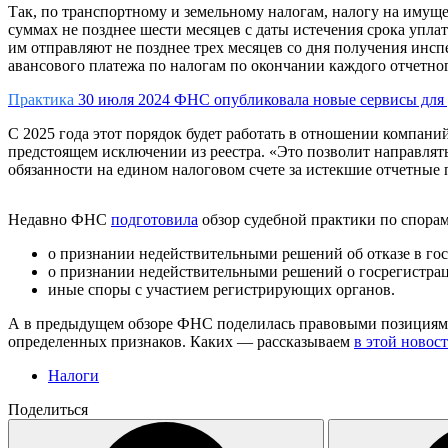
Так, по транспортному и земельному налогам, налогу на имущ
суммах не позднее шести месяцев с даты истечения срока упла
им отправляют не позднее трех месяцев со дня получения инс
авансового платежа по налогам по окончании каждого отчетно
Практика
30 июля 2024
ФНС опубликовала новые сервисы для 
С 2025 года этот порядок будет работать в отношении компан
предстоящем исключении из реестра. «Это позволит направлят
обязанности на едином налоговом счете за истекшие отчетные
Недавно ФНС
подготовила
обзор судебной практики по спорам
о признании недействительными решений об отказе в го
о признании недействительными решений о госрегистра
иные споры с участием регистрирующих органов.
А в предыдущем обзоре ФНС поделилась правовыми позициями о
определенных признаков. Каких — рассказываем
в этой новос
Налоги
Поделиться