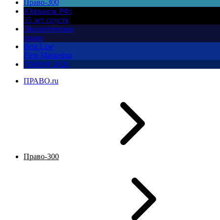
Право-300
Юррынок РФ:
35 лет спустя
Экологическое
право
Best Law
Firm Marketing
ПМЮФ 2026
ПРАВО.ru
Право-300