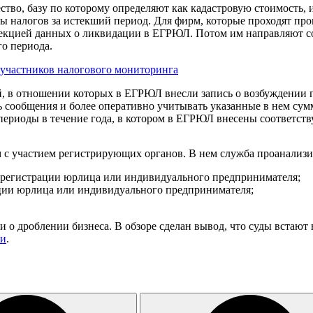
ество, базу по которому определяют как кадастровую стоимост
ты налогов за истекший период. Для фирм, которые проходят пр
пекцией данных о ликвидации в ЕГРЮЛ. Потом им направляют со
го периода.
участников налогового мониторинга
ий, в отношении которых в ЕГРЮЛ внесли запись о возбуждении 
ь сообщения и более оперативно учитывать указанные в нем су
 периоды в течение года, в котором в ЕГРЮЛ внесены соответс
 с участием регистрирующих органов. В нем служба проанализи
срегистрации юрлица или индивидуального предпринимателя;
ции юрлица или индивидуального предпринимателя;
 дроблении бизнеса. В обзоре сделан вывод, что суды встают н
ти
.