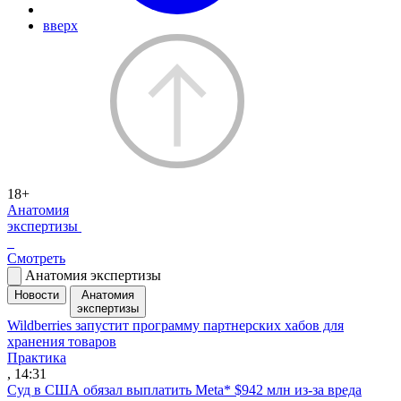
вверх
18+
Анатомия
экспертизы
Смотреть
Анатомия экспертизы
Новости
Анатомия
экспертизы
Wildberries запустит программу партнерских хабов для
хранения товаров
Практика
, 14:31
Суд в США обязал выплатить Meta* $942 млн из-за вреда