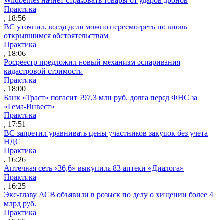
Wildberries начнет страховать товары от ударов дронов
Практика
, 18:56
ВС уточнил, когда дело можно пересмотреть по вновь
открывшимся обстоятельствам
Практика
, 18:06
Росреестр предложил новый механизм оспаривания
кадастровой стоимости
Практика
, 18:00
Банк «Траст» погасит 797,3 млн руб. долга перед ФНС за
«Гема-Инвест»
Практика
, 17:51
ВС запретил уравнивать цены участников закупок без учета
НДС
Практика
, 16:26
Аптечная сеть «36,6» выкупила 83 аптеки «Диалога»
Практика
, 16:25
Экс-главу АСВ объявили в розыск по делу о хищении более 4
млрд руб.
Практика