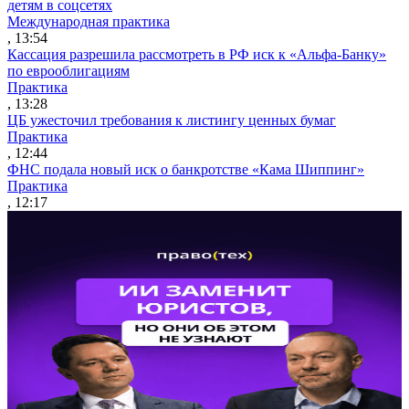
детям в соцсетях
Международная практика
, 13:54
Кассация разрешила рассмотреть в РФ иск к «Альфа-Банку»
по еврооблигациям
Практика
, 13:28
ЦБ ужесточил требования к листингу ценных бумаг
Практика
, 12:44
ФНС подала новый иск о банкротстве «Кама Шиппинг»
Практика
, 12:17