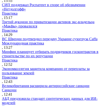
, 15:55
СИП поддержал Роспатент в споре об обозначении
«Нетдолгофф»
Практика
, 15:17
Третий аукцион по приватизации активов экс-владельца
«Макфы» провалился
Практика
, 14:29
ВС Швеции подтвердил передачу Украине сухогруза Caffa
Международная практика
, 13:27
Минфин планирует отбирать подрядчиков госконтрактов в
строительстве по их репутации
Практика
, 12:52
Экономколлегия защитила компанию от переплаты за
пользование землей
Практика
, 12:43
Великобритания расширила антироссийские санкции
Санкции
, 12:41
АБД предложила стандарт синтетических данных для ИИ-
моделей