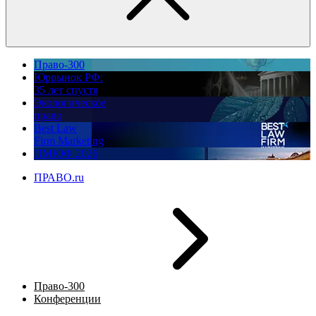
Право-300
Юррынок РФ:
35 лет спустя
Экологическое
право
Best Law
Firm Marketing
ПМЮФ 2026
ПРАВО.ru
Право-300
Конференции