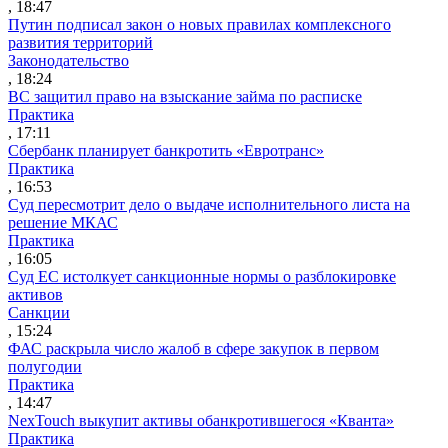
, 18:47
Путин подписал закон о новых правилах комплексного
развития территорий
Законодательство
, 18:24
ВС защитил право на взыскание займа по расписке
Практика
, 17:11
Сбербанк планирует банкротить «Евротранс»
Практика
, 16:53
Суд пересмотрит дело о выдаче исполнительного листа на
решение МКАС
Практика
, 16:05
Суд ЕС истолкует санкционные нормы о разблокировке
активов
Санкции
, 15:24
ФАС раскрыла число жалоб в сфере закупок в первом
полугодии
Практика
, 14:47
NexTouch выкупит активы обанкротившегося «Кванта»
Практика