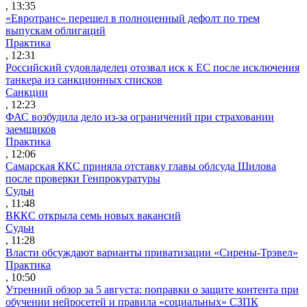
, 13:35
«Евротранс» перешел в полноценный дефолт по трем
выпускам облигаций
Практика
, 12:31
Российский судовладелец отозвал иск к ЕС после исключения
танкера из санкционных списков
Санкции
, 12:23
ФАС возбудила дело из-за ограничений при страховании
заемщиков
Практика
, 12:06
Самарская ККС приняла отставку главы облсуда Шилова
после проверки Генпрокуратуры
Судьи
, 11:48
ВККС открыла семь новых вакансий
Судьи
, 11:28
Власти обсуждают варианты приватизации «Сирены-Трэвел»
Практика
, 10:50
Утренний обзор за 5 августа: поправки о защите контента при
обучении нейросетей и правила «социальных» СЗПК