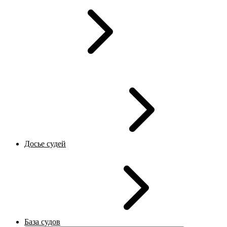
Досье судей
База судов