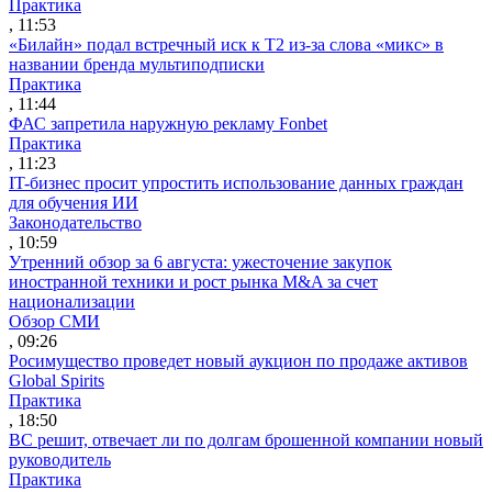
Практика
, 11:53
«Билайн» подал встречный иск к Т2 из-за слова «микс» в
названии бренда мультиподписки
Практика
, 11:44
ФАС запретила наружную рекламу Fonbet
Практика
, 11:23
IT-бизнес просит упростить использование данных граждан
для обучения ИИ
Законодательство
, 10:59
Утренний обзор за 6 августа: ужесточение закупок
иностранной техники и рост рынка M&A за счет
национализации
Обзор СМИ
, 09:26
Росимущество проведет новый аукцион по продаже активов
Global Spirits
Практика
, 18:50
ВС решит, отвечает ли по долгам брошенной компании новый
руководитель
Практика