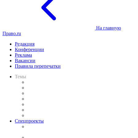
На главную
Право.ru
Редакция
Конференции
Реклама
Вакансии
Правила перепечатки
Темы
Практика
Законодательство
Процесс
Исследования
Рынок юридических услуг
Юридическое сообщество
Важнейшие правовые темы в прессе
Спецпроекты
Подкаст «В здравом уме
и твёрдой памяти»
Legal Design