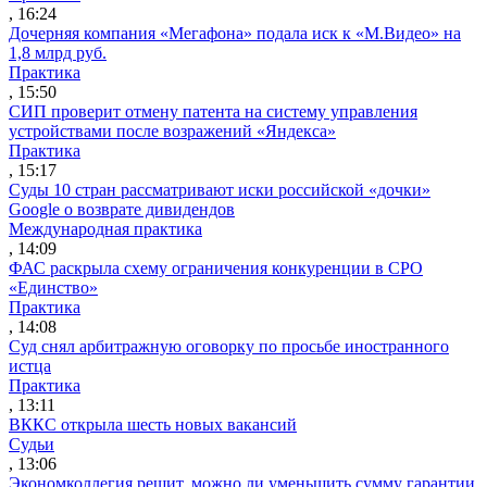
, 16:24
Дочерняя компания «Мегафона» подала иск к «М.Видео» на
1,8 млрд руб.
Практика
, 15:50
СИП проверит отмену патента на систему управления
устройствами после возражений «Яндекса»
Практика
, 15:17
Суды 10 стран рассматривают иски российской «дочки»
Google о возврате дивидендов
Международная практика
, 14:09
ФАС раскрыла схему ограничения конкуренции в СРО
«Единство»
Практика
, 14:08
Суд снял арбитражную оговорку по просьбе иностранного
истца
Практика
, 13:11
ВККС открыла шесть новых вакансий
Судьи
, 13:06
Экономколлегия решит, можно ли уменьшить сумму гарантии