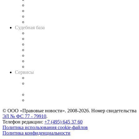
Банкротная панорама
Советы для литигаторов
Сговоры на торгах
Авто
Судебная база
Картотека арбитражных дел
Решения арбитражных судов
Календарь рассмотрения арбитражных дел
Досье судей
Информация о судах
RSS лента новостей
Вакансии для юристов
Сервисы
Справочно-правовая система
Casebook: мониторинг дел
и компаний
Caselook: поиск и анализ практики
CASE.ONE: управление юридической службой
© ООО «Правовые новости». 2008-2026.
Номер свидетельства
ЭЛ № ФС 77 - 79910
.
Телефон редакции:
+7 (495) 645 37 60
Политика использования cookie-файлов
Политика конфиденциальности