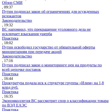
Обзор СМИ
, 09:37
Путин подписал закон об ограничениях для осужденных
релокантов
Законодательство
, 19:32
ВС напомнил, что прекращение уголовного дела не
исключает взыскания ущерба
Практика
, 18:02
Путин освободил государство от обязательной оферты
миноритариям при передаче акций
Законодательство
, 17:16
Путин подписал закон о мониторинге цен на продукты по
всей цепочке поставок
Практика
, 16:44
Прокуратура подала иск к структуре группы «Илим» на 1,8
млрд руб.
Практика
, 16:35
Экономколлегия ВС рассмотрит спор о классификации товара
по ВЭД ЕАЭС
Практика