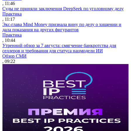
, 11:46
Суды не приняли заключения DeepSeek по уголовному делу
Практика
, 11:17
Экс-глава Mind Money признала вину по делу о хищении и
дала показания на других фигурантов
Практика
, 10:44
Утренний обзор за 7 августа: смягчение банкротства для
селлеров и требования для статуса нацмодели ИИ
Обзор СМИ
, 09:22