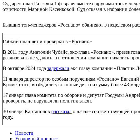
Суд арестовал Галстяна 1 февраля вместе с другими топ-мен
отчетности Мариной Касенковой. Суд отказал в избрании более
Бывших топ-менеджеров «Роснано» обвиняют в нецелевом расхо
Гибкий планшет и проверки в «Роснано»
В 2011 году Анатолий Чубайс, экс-глава «Роснано», презенто
реализовать не удалось, а в отношении компании начались про
В октябре 2024 года
задержали
экс-главу компании «Пластик Ло
11 января директор по особым поручениям «Роснано» Евгени
Кроме этого, возбудили уголовные дела на сумму более 43 млр
17 января глава комитета по обороне и депутат Госдумы Андр
проверить, не нарушал ли политик закон.
30 января Картаполов
рассказал
о начале соответствующей пров
году.
Новости
Уголовный процесс