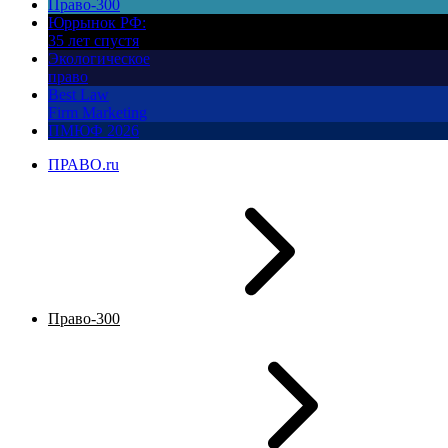
Право-300
Юррынок РФ:
35 лет спустя
Экологическое
право
Best Law
Firm Marketing
ПМЮФ 2026
ПРАВО.ru
Право-300