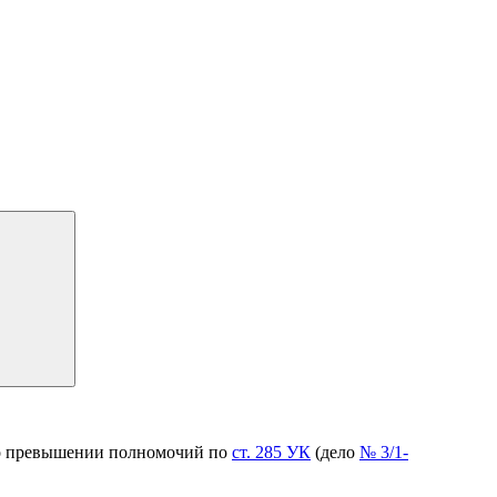
у о превышении полномочий по
ст. 285 УК
(дело
№ 3/1-