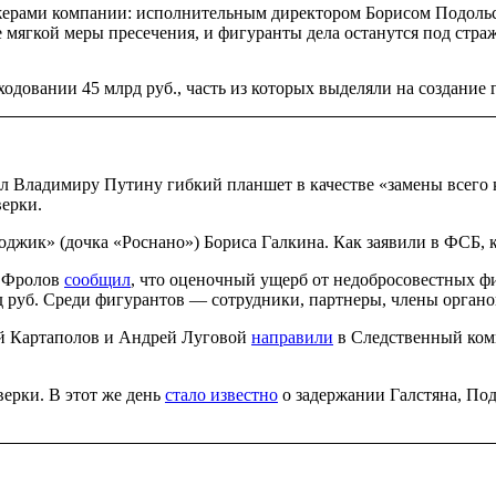
еджерами компании: исполнительным директором Борисом Подоль
 мягкой меры пресечения, и фигуранты дела останутся под страж
довании 45 млрд руб., часть из которых выделяли на создание 
вал Владимиру Путину гибкий планшет в качестве «замены всего
верки.
джик» (дочка «Роснано») Бориса Галкина. Как заявили в ФСБ, 
й Фролов
сообщил
, что оценочный ущерб от недобросовестных ф
д руб. Среди фигурантов — сотрудники, партнеры, члены органо
ей Картаполов и Андрей Луговой
направили
в Следственный ком
ерки. В этот же день
стало известно
о задержании Галстяна, По