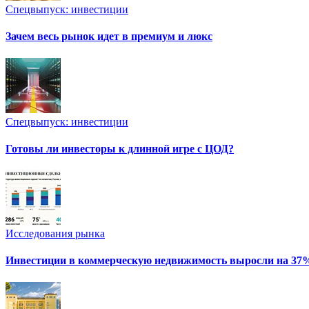
Спецвыпуск: инвестиции
Зачем весь рынок идет в премиум и люкс
Спецвыпуск: инвестиции
Готовы ли инвесторы к длинной игре с ЦОД?
Исследования рынка
Инвестиции в коммерческую недвижимость выросли на 37