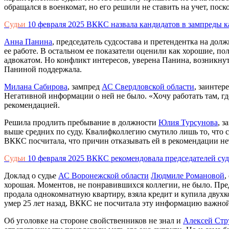
обращался в военкомат, но его решили не ставить на учет, пос
Судьи
10 февраля 2025
ВККС назвала кандидатов в зампреды
Анна Панина
, председатель судсостава и претендентка на дол
ее работе. В остальном ее показатели оценили как хорошие, по
адвокатом. Но конфликт интересов, уверена Панина, возникнут
Паниной поддержала.
Милана Сабирова
, зампред
АС Свердловской области
, заинтер
Негативной информации о ней не было. «Хочу работать там, г
рекомендацией.
Решила продлить пребывание в должности
Юлия Турсунова
, 
выше средних по суду. Квалифколлегию смутило лишь то, что с
ВККС посчитала, что причин отказывать ей в рекомендации не
Судьи
10 февраля 2025
ВККС рекомендовала председателей суд
Доклад о судье
АС Воронежской области
Людмиле Романовой
,
хорошая. Моментов, не понравившихся коллегии, не было. П
продала однокомнатную квартиру, взяла кредит и купила двухко
умер 25 лет назад, ВККС не посчитала эту информацию важной
Об уголовке на стороне свойственников не знал и
Алексей Ст