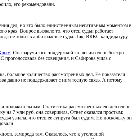
роило, его рекомендовали.
рения дел, но это было единственным негативным моментом в
го края. Вопрос вызвало то, что отец судьи работает
когда не ходит в арбитражные суды. Так, ВККС кандидатуру
 Крым
. Она заручилась поддержкой коллегии очень быстро.
С проголосовала без совещания, и Сабирова ушла с
ка, большое количество рассмотренных дел. Ее показатели
ова давно не поддерживает с ним тесную связь. А потому
им и положительным. Статистика рассмотренных ею дел очень
лку на 7 млн руб. она совершила. Ответ оказался простым:
удья узнала, что отец ее супруга был судим. Но поскольку он
довали.
ность зампреда там. Оказалось, что к уголовной