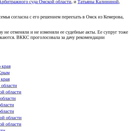
Арбитражного суда Омской области
, и
Татьяны Калининой
,
мья согласна с его решением переехать в Омск из Кемерова,
 не отменяли и не изменяли ее судебные акты. Ее супруг тоже
екаются. ВККС проголосовала за дачу рекомендации
 края
 Крым
 края
 области
ой области
области
области
области
ой области
ой области
сти