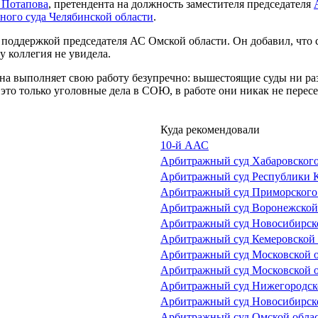
 Потапова
, претендента на должность заместителя председателя
ого суда Челябинской области
.
оддержкой председателя АС Омской области. Он добавил, что се
у коллегия не увидела.
а выполняет свою работу безупречно: вышестоящие суды ни разу
 это только уголовные дела в СОЮ, в работе они никак не перес
Куда рекомендовали
10-й ААС
Арбитражный суд Хабаровского
Арбитражный суд Республики
Арбитражный суд Приморского
Арбитражный суд Воронежской
Арбитражный суд Новосибирск
Арбитражный суд Кемеровской 
Арбитражный суд Московской 
Арбитражный суд Московской 
Арбитражный суд Нижегородск
Арбитражный суд Новосибирск
Арбитражный суд Омской обла