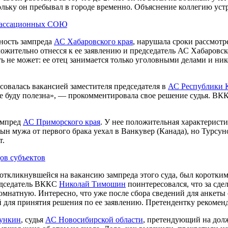
кольку он пребывал в городе временно. Объяснение коллегию уст
 кассационных СОЮ
жность зампреда
АС Хабаровского края
, нарушала сроки рассмот
ложительно отнесся к ее заявлению и председатель АС Хабаровско
ь не может: ее отец занимается только уголовными делами и ни
есовалась вакансией заместителя председателя в
АС Республики
де буду полезна», — прокомментировала свое решение судья. ВКК
зампред
АС Приморского края
. У нее положительная характеристи
ын мужа от первого брака уехал в Ванкувер (Канада), но Турсун
т.
ов субъектов
 откликнувшейся на вакансию зампреда этого суда, был коротк
редседатель ВККС
Николай Тимошин
поинтересовался, что за сде
мнатную. Интересно, что уже после сбора сведений для анкеты с
 для принятия решения по ее заявлению. Претендентку рекомен
рункин
, судья
АС Новосибирской области
, претендующий на долж