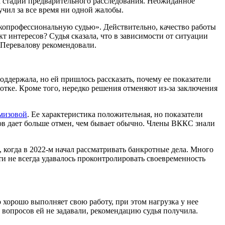
на стадии предварительного расследования. Неожиданное
чил за все время ни одной жалобы.
окопрофессиональную судью». Действительно, качество работы
т интересов? Судья сказала, что в зависимости от ситуации
, Перевалову рекомендовали.
оддержала, но ей пришлось рассказать, почему ее показатели
аботке. Кроме того, нередко решения отменяют из-за заключения
мизовой
. Ее характеристика положительная, но показатели
ров дает больше отмен, чем бывает обычно. Члены ВККС знали
 когда в 2022-м начал рассматривать банкротные дела. Много
ти не всегда удавалось проконтролировать своевременность
о хорошо выполняет свою работу, при этом нагрузка у нее
е вопросов ей не задавали, рекомендацию судья получила.