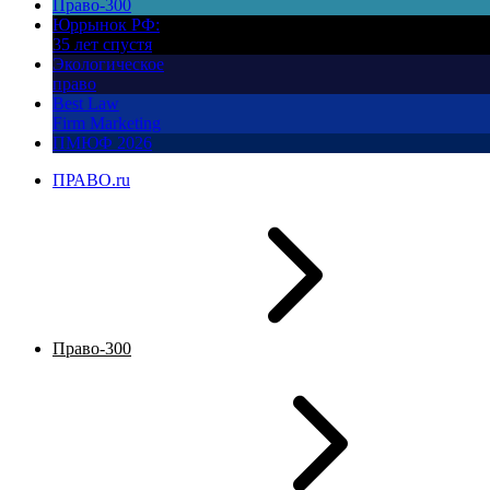
Право-300
Юррынок РФ:
35 лет спустя
Экологическое
право
Best Law
Firm Marketing
ПМЮФ 2026
ПРАВО.ru
Право-300