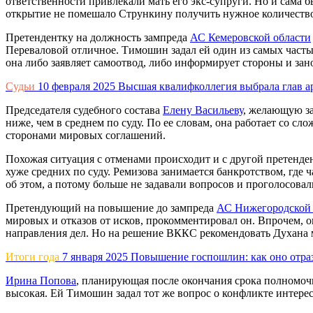
ответственности привлекали мать его экс-супруги. Но и сама 
открытие не помешало Стрункину получить нужное количество 
Претендентку на должность зампреда
АС Кемеровской области
Переваловой отличное. Тимошин задал ей один из самых частых 
она либо заявляет самоотвод, либо информирует стороны и зан
Судьи
10 февраля 2025
Высшая квалифколлегия выбрала глав а
Председателя судебного состава
Елену Васильеву
, желающую з
ниже, чем в среднем по суду. По ее словам, она работает со сл
сторонами мировых соглашений.
Похожая ситуация с отменами происходит и с другой претенд
хуже средних по суду. Ремизова занимается банкротством, где
об этом, а потому больше не задавали вопросов и проголосова
Претендующий на повышение до зампреда
АС Нижегородской
мировых и отказов от исков, прокомментировал он. Впрочем, о
направления дел. Но на решение ВККС рекомендовать Духана 
Итоги года
7 января 2025
Повышение госпошлин: как оно отра
Ирина Попова
, планирующая после окончания срока полномоч
высокая. Ей Тимошин задал тот же вопрос о конфликте интересо