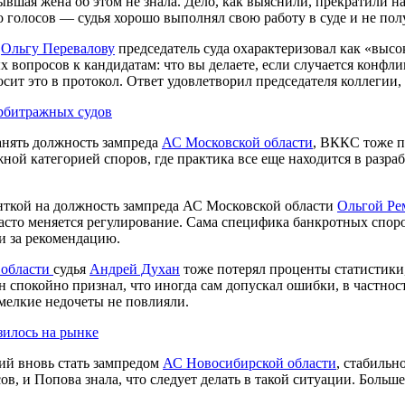
бывшая жена об этом не знала. Дело, как выяснили, прекратили 
голосов — судья хорошо выполнял свою работу в суде и не полу
Ольгу Перевалову
председатель суда охарактеризовал как «выс
вопросов к кандидатам: что вы делаете, если случается конфлик
осит это в протокол. Ответ удовлетворил председателя коллегии
рбитражных судов
анять должность зампреда
АС Московской области
, ВККС тоже п
ожной категорией споров, где практика все еще находится в разр
енткой на должность зампреда АС Московской области
Ольгой Ре
 часто меняется регулирование. Сама специфика банкротных спо
ли за рекомендацию.
 области
судья
Андрей Духан
тоже потерял проценты статистики,
н спокойно признал, что иногда сам допускал ошибки, в частнос
мелкие недочеты не повлияли.
зилось на рынке
ий вновь стать зампредом
АС Новосибирской области
, стабильн
в, и Попова знала, что следует делать в такой ситуации. Больш